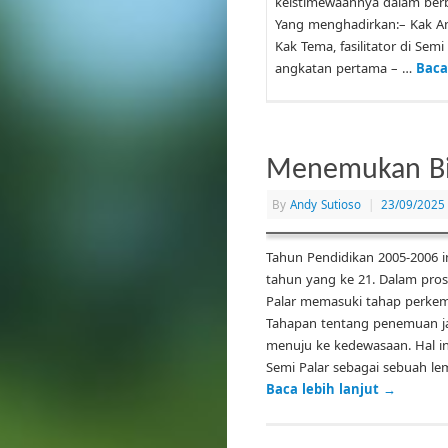
keistimewaannya dalam berb
Yang menghadirkan:– Kak And
Kak Tema, fasilitator di Sem
angkatan pertama – …
Baca
Menemukan Bi
By
Andy Sutioso
|
23/09/2025
Tahun Pendidikan 2005-2006 in
tahun yang ke 21. Dalam pros
Palar memasuki tahap perke
Tahapan tentang penemuan jati
menuju ke kedewasaan. Hal in
Semi Palar sebagai sebuah l
Baca lebih lanjut
→