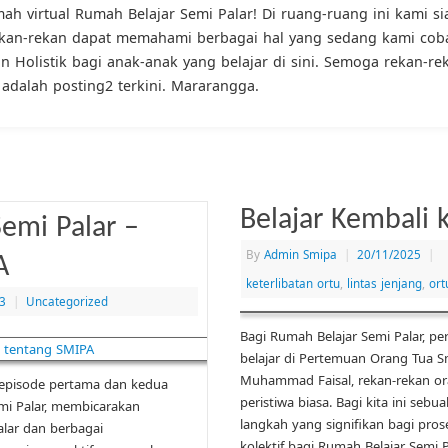
ah virtual Rumah Belajar Semi Palar! Di ruang-ruang ini kami s
ekan-rekan dapat memahami berbagai hal yang sedang kami coba
 Holistik bagi anak-anak yang belajar di sini. Semoga rekan-r
i adalah posting2 terkini. Mararangga.
Belajar Kembali 
emi Palar –
By
Admin Smipa
|
20/11/2025
|
A
keterlibatan ortu
,
lintas jenjang
,
ort
3
|
Uncategorized
Bagi Rumah Belajar Semi Palar, peri
belajar di Pertemuan Orang Tua 
Muhammad Faisal, rekan-rekan o
 episode pertama dan kedua
peristiwa biasa. Bagi kita ini seb
i Palar, membicarakan
langkah yang signifikan bagi prose
lar dan berbagai
kolektif bagi Rumah Belajar Semi 