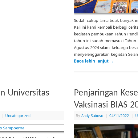
Sudah cukup lama tidak banyak inf
Kali ini kami kembali berbagi cerit
kegiatan pembukaan Tahun Pendidi
tahun ini sudah memasuki Tahun P
Agustus 2024 silam, keluarga besa
menyelenggarakan kegiatan Sel
Baca lebih lanjut
→
n Universitas
Penjaringan Kes
Vaksinasi BIAS 2
|
Uncategorized
By
Andy Sutioso
|
04/11/2022
|
U