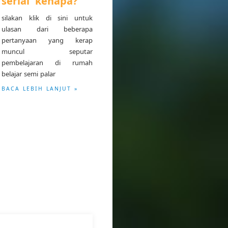
serial 'kenapa?'
silakan klik di sini untuk
ulasan dari beberapa
pertanyaan yang kerap
muncul seputar
pembelajaran di rumah
belajar semi palar
BACA LEBIH LANJUT »