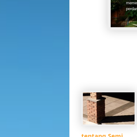
seper
Baca 
tentang Semi