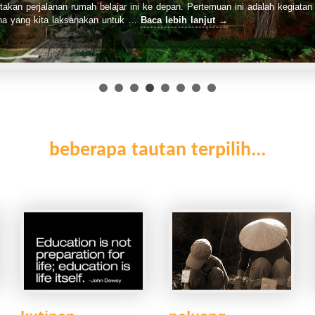
ti umumnya outing atau karya wisata, perjalanan ini adalah dirancang dan …
lebih lanjut
→
beberapa tautan terpilih...