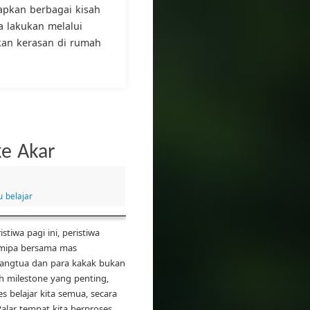
iapkan berbagai kisah
 lakukan melalui
ekan kerasan di rumah
ke Akar
u belajar
stiwa pagi ini, peristiwa
Smipa bersama mas
rangtua dan para kakak bukan
uah milestone yang penting,
s belajar kita semua, secara
Palar tempat kita berproses …