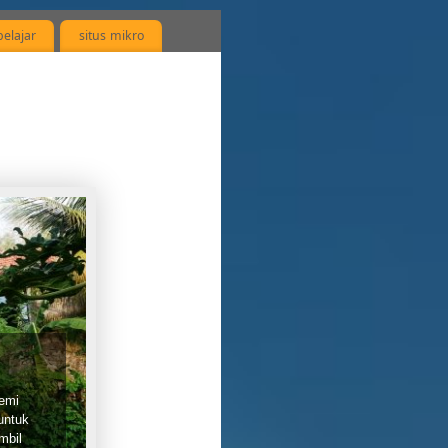
elajar
situs mikro
tan
n
k
idak