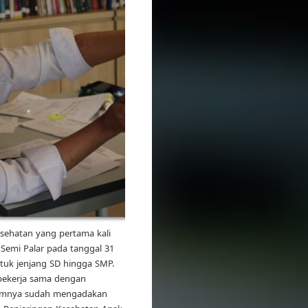
esehatan yang pertama kali
 Semi Palar pada tanggal 31
uk jenjang SD hingga SMP.
bekerja sama dengan
lumnya sudah mengadakan