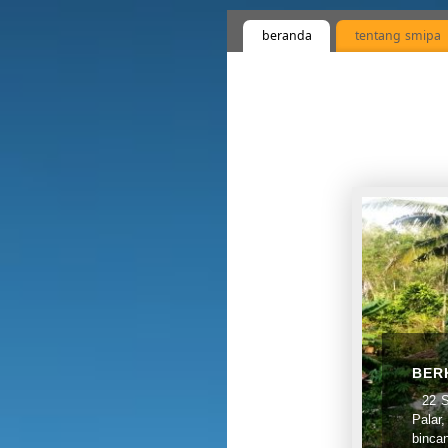
beranda
tentang smipa
[MA
Sekil
perta
holis
yang 