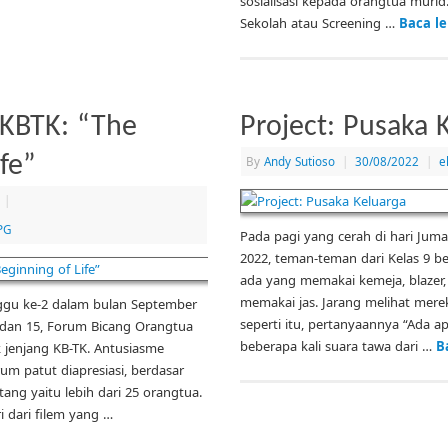
sosialisasi kepada orangtua muri
Sekolah atau Screening …
Baca le
 KBTK: “The
Project: Pusaka 
fe”
By
Andy Sutioso
|
30/08/2022
|
e
|
PG
Pada pagi yang cerah di hari Jum
2022, teman-teman dari Kelas 9 be
ada yang memakai kemeja, blazer
memakai jas. Jarang melihat mer
ggu ke-2 dalam bulan September
seperti itu, pertanyaannya “Ada ap
4 dan 15, Forum Bicang Orangtua
beberapa kali suara tawa dari …
B
 jenjang KB-TK. Antusiasme
um patut diapresiasi, berdasar
ang yaitu lebih dari 25 orangtua.
i dari filem yang …