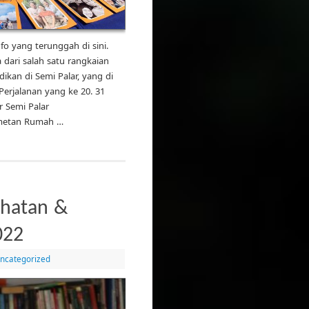
o yang terunggah di sini.
a dari salah satu rangkaian
kan di Semi Palar, yang di
erjalanan yang ke 20. 31
r Semi Palar
ametan Rumah …
ehatan &
022
ncategorized