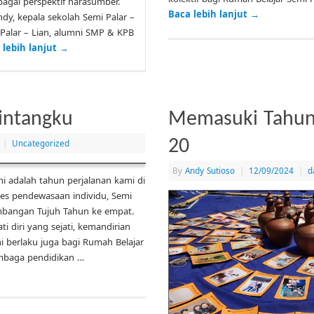
agai perspektif narasumber.
Baca lebih lanjut
→
y, kepala sekolah Semi Palar –
i Palar – Lian, alumni SMP & KPB
 lebih lanjut
→
ntangku
Memasuki Tahun 
20
|
Uncategorized
By
Andy Sutioso
|
12/09/2024
|
d
i adalah tahun perjalanan kami di
es pendewasaan individu, Semi
mbangan Tujuh Tahun ke empat.
 diri yang sejati, kemandirian
i berlaku juga bagi Rumah Belajar
embaga pendidikan …