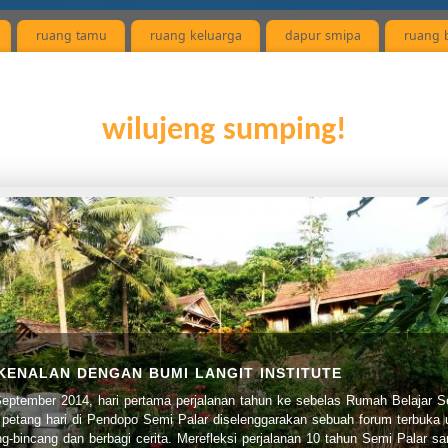
ruang tamu
ruang keluarga
dapur smipa
ruang b
wilujeng sumping!
RLIN] MENELUSURI JEJAK MATARAM
as rekaman gambar petualangan kelompok Marlin, perjalanan perdana angka
ma kelas 8 Rumah Belajar Semi Palar. Dalam rangkaian proses pembelajara
tik, sejak jenjang Kelompok Bermain, kepingan-kepingan pembelajaran holisti
mereka kumpulkan seakan teruji di perjalanan besar ini. Sebuah perjalanan t