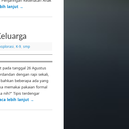
d. Penjaringan Kesehatan Anak
bih lanjut
→
Keluarga
ksplorasi
,
K-9
,
smp
at pada tanggal 26 Agustus
rdandan dengan rapi sekali,
, bahkan beberapa ada yang
eka memakai pakaian formal
a nih?” Tipis terdengar
aca lebih lanjut
→