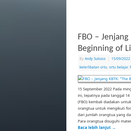
FBO – Jenjang
Beginning of Li
By
Andy Sutioso
|
15/09/2022
keterlibatan ortu
,
ortu belajar
,
15 September 2022 Pada min
ini, tepatnya pada tanggal 1
(FBO) kembali diadakan untuk
orangtua untuk mengikuti for
dari jumlah orangtua yang dat
Para orangtua disuguhi mater
Baca lebih lanjut
→