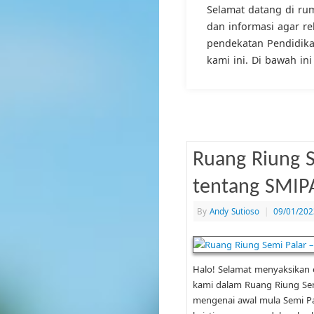
Selamat datang di rum
dan informasi agar r
pendekatan Pendidikan
kami ini. Di bawah in
Ruang Riung S
tentang SMIP
By
Andy Sutioso
|
09/01/202
Halo! Selamat menyaksikan
kami dalam Ruang Riung Sem
mengenai awal mula Semi Pa