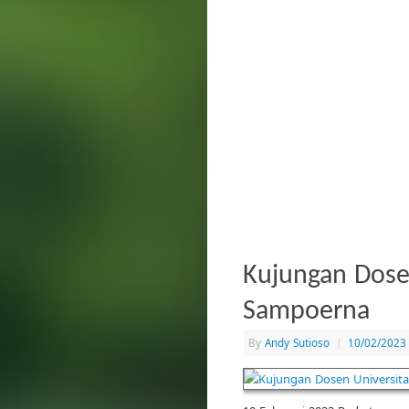
Kujungan Dose
Sampoerna
By
Andy Sutioso
|
10/02/2023