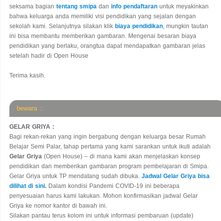
seksama bagian
tentang smipa
dan
info pendaftaran
untuk meyakinkan
bahwa keluarga anda memiliki visi pendidikan yang sejalan dengan
sekolah kami. Selanjutnya silakan klik
biaya pendidikan
, mungkin tautan
ini bisa membantu memberikan gambaran. Mengenai besaran biaya
pendidikan yang berlaku, orangtua dapat mendapatkan gambaran jelas
setelah hadir di Open House
Terima kasih.
bewara ::
GELAR GRIYA :
Bagi rekan-rekan yang ingin bergabung dengan keluarga besar Rumah
Belajar Semi Palar, tahap pertama yang kami sarankan untuk ikuti adalah
Gelar Griya
(Open House) – di mana kami akan menjelaskan konsep
pendidikan dan memberikan gambaran program pembelajaran di Smipa.
Gelar Griya untuk TP mendatang sudah dibuka.
Jadwal Gelar Griya bisa
dilihat di sini
.
Dalam kondisi Pandemi COVID-19 ini beberapa
penyesuaian harus kami lakukan. Mohon konfirmasikan jadwal Gelar
Griya ke nomor kantor di bawah ini.
Silakan pantau terus kolom ini untuk informasi pembaruan (update)