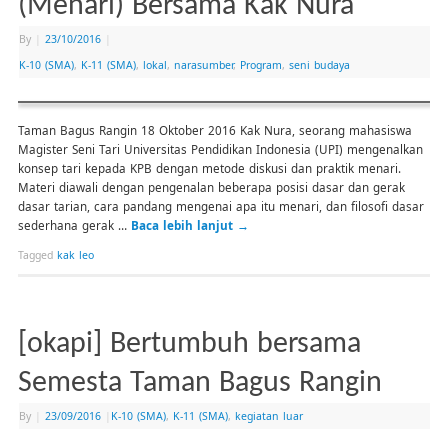
(Menari) Bersama Kak Nura
By
|
23/10/2016
|
K-10 (SMA)
,
K-11 (SMA)
,
lokal
,
narasumber
,
Program
,
seni budaya
Taman Bagus Rangin 18 Oktober 2016 Kak Nura, seorang mahasiswa
Magister Seni Tari Universitas Pendidikan Indonesia (UPI) mengenalkan
konsep tari kepada KPB dengan metode diskusi dan praktik menari.
Materi diawali dengan pengenalan beberapa posisi dasar dan gerak
dasar tarian, cara pandang mengenai apa itu menari, dan filosofi dasar
sederhana gerak …
Baca lebih lanjut
→
Tagged
kak leo
[okapi] Bertumbuh bersama
Semesta Taman Bagus Rangin
By
|
23/09/2016
|
K-10 (SMA)
,
K-11 (SMA)
,
kegiatan luar