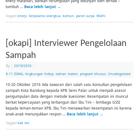
enerji matahari, bahkan rerumputan yang dikunyah oleh ternak –
tumbuh …
Baca lebih lanjut
→
Tagged
enerji
,
kerjasama orangtua
,
komun
,
panel surya
,
Walhi
[okapi] Interviewer Pengelolaan
Sampah
By
|
23/10/2016
|
K-11 (SMA)
,
lingkungan hidup
,
olahan materi
,
program khusus
,
Uncategorized
10-20 Oktober 2016 Ada tawaran dari salah satu konsultan pengelolaan
sampah Kota Bandung kepada KPB Semi Palar untuk menjadi asesor
pengumpulan data dengan metode kuesioner. Kesempatan ini muncul
berkat kepercayaan yang terbangun dari Ibu Tini – lembaga GSSI
kepada teman-teman KPB. Ibu Tini menawarkan kesempatan ini karena
anak-anak menunjukkan respon …
Baca lebih lanjut
→
Tagged
kak leo