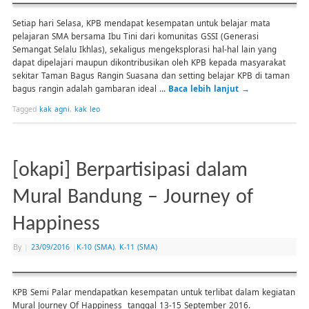
Setiap hari Selasa, KPB mendapat kesempatan untuk belajar mata
pelajaran SMA bersama Ibu Tini dari komunitas GSSI (Generasi
Semangat Selalu Ikhlas), sekaligus mengeksplorasi hal-hal lain yang
dapat dipelajari maupun dikontribusikan oleh KPB kepada masyarakat
sekitar Taman Bagus Rangin Suasana dan setting belajar KPB di taman
bagus rangin adalah gambaran ideal …
Baca lebih lanjut
→
Tagged
kak agni
,
kak leo
[okapi] Berpartisipasi dalam
Mural Bandung – Journey of
Happiness
By
|
23/09/2016
|
K-10 (SMA)
,
K-11 (SMA)
KPB Semi Palar mendapatkan kesempatan untuk terlibat dalam kegiatan
Mural Journey Of Happiness tanggal 13-15 September 2016.