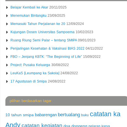
Belajar Kembali ke Akar
20/11/2025
Menemukan Bintangku
23/09/2025
Memasuki Tahun Perjalanan ke 20
12/09/2024
Kujungan Dosen Universitas Sampoerna
10/02/2023
Ruang Riung Semi Palar – tentang SMIPA
09/01/2023
Penjaringan Kesehatan & Vaksinasi BIAS 2022
04/11/2022
FBO – Jenjang KBTK: “The Beginning of Life”
15/09/2022
Project: Pusaka Keluarga
30/08/2022
LeuKaS [Leumpang ka Sakola]
24/08/2022
17 Agustusan di Smipa
24/08/2022
pilihan berdasarkan tagar
catatan ka
bertualang
babarengan
10 tahun smipa
buku
Andy
catatan kegiatan
doa
dongeng
gelaran karya