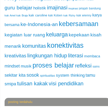
imajinasi
guru belajar
holistik
jelajah bandung
inspirasi
karya
kak caroline
kak Koben
kak wienny
kak Amel
kak Braja
kak Rizky
kebersamaan
ke-Indonesia-an
bersama
keluarga
kegiatan luar ruang
kepekaan
kisah
konektivitas
komunitas
menarik
lingkungan hidup
literasi
kreativitas
membaca
proses belajar
refleksi
mindset
musik
sains
sosok
sekitar kita
tamu
system thinking
spiritualitas
tulisan kakak
visi pendidikan
smipa
posting terdahulu