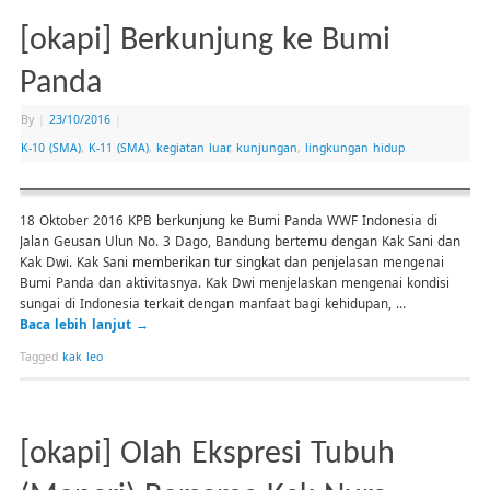
[okapi] Berkunjung ke Bumi
Panda
By
|
23/10/2016
|
K-10 (SMA)
,
K-11 (SMA)
,
kegiatan luar
,
kunjungan
,
lingkungan hidup
18 Oktober 2016 KPB berkunjung ke Bumi Panda WWF Indonesia di
Jalan Geusan Ulun No. 3 Dago, Bandung bertemu dengan Kak Sani dan
Kak Dwi. Kak Sani memberikan tur singkat dan penjelasan mengenai
Bumi Panda dan aktivitasnya. Kak Dwi menjelaskan mengenai kondisi
sungai di Indonesia terkait dengan manfaat bagi kehidupan, …
Baca lebih lanjut
→
Tagged
kak leo
[okapi] Olah Ekspresi Tubuh