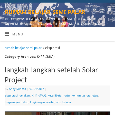
rumah belajar semi palar
KISAH PEMBELAJARAN KAMI DI RUMAH BELAJAR,
MENEMUKAN KEPINGAN DIRI KAMI MASING-MASING
MENU
rumah belajar semi palar
» eksplorasi
K-11 (SMA)
Category Archives:
langkah-langkah setelah Solar
Project
By
Andy Sutioso
|
07/04/2017
|
eksplorasi
,
gerakan
,
K-11 (SMA)
,
keterlibatan ortu
,
komunitas orangtua
,
lingkungan hidup
,
lingkungan sekitar
,
ortu belajar