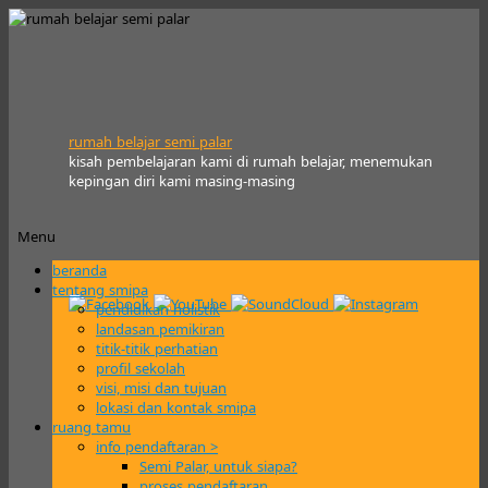
rumah belajar semi palar
kisah pembelajaran kami di rumah belajar, menemukan
kepingan diri kami masing-masing
Menu
Skip
beranda
to
tentang smipa
content
pendidikan holistik
landasan pemikiran
titik-titik perhatian
profil sekolah
visi, misi dan tujuan
lokasi dan kontak smipa
ruang tamu
info pendaftaran >
Semi Palar, untuk siapa?
proses pendaftaran