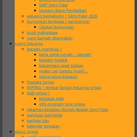
SMP Semi Palar
tentang Biaya Pendidikan
peluang bergabung | Semi Palar 2026
kunjungan lembaga / perorangan
catatan kunjungan
studi mahasiswa
yang banyak ditanyakan
ruang keluarga
bacaan orangtua >
kerja sama rumah – sekolah
berpikir holistik
bagaimana anak belajar
nyaho can tangtu ngarti…
tanya-tanya kenapa?
Pustaka Smipa
KEPING | lembar belajar keluarga smipa
klab smipa >
kegiatan klab
info program sore smipa
rekaman kegiatan Rumah Belajar Semi Palar
panduan bermedia
berbagi tips
kalender kegiatan
dapur smipa