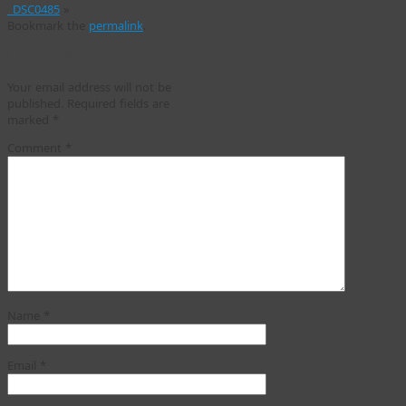
_DSC0485
»
Bookmark the
permalink
.
Leave a Reply
Your email address will not be
published.
Required fields are
marked
*
Comment
*
Name
*
Email
*