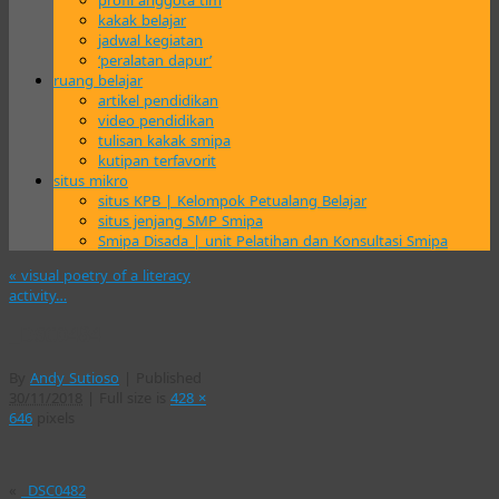
profil anggota tim
kakak belajar
jadwal kegiatan
‘peralatan dapur’
ruang belajar
artikel pendidikan
video pendidikan
tulisan kakak smipa
kutipan terfavorit
situs mikro
situs KPB | Kelompok Petualang Belajar
situs jenjang SMP Smipa
Smipa Disada | unit Pelatihan dan Konsultasi Smipa
«
visual poetry of a literacy
activity…
_DSC0484
By
Andy Sutioso
|
Published
30/11/2018
|
Full size is
428 ×
646
pixels
«
_DSC0482