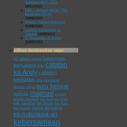
Vaksinasi BIAS 2022
04/11/2022
FBO – Jenjang KBTK: “The
Beginning of Life”
15/09/2022
Project: Pusaka Keluarga
30/08/2022
LeuKaS [Leumpang ka
Sakola]
24/08/2022
17 Agustusan di Smipa
24/08/2022
pilihan berdasarkan tagar
babarengan
10 tahun smipa
catatan
bertualang
buku
ka Andy
catatan
kegiatan
doa
dongeng
guru belajar
gelaran karya
imajinasi
holistik
inspirasi
jelajah bandung
kak Amel
kak Braja
kak caroline
kak Koben
kak Rizky
karya bersama
kak wienny
ke-Indonesia-an
kebersamaan