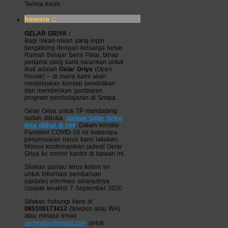
Terima kasih.
bewara ::
GELAR GRIYA :
Bagi rekan-rekan yang ingin
bergabung dengan keluarga besar
Rumah Belajar Semi Palar, tahap
pertama yang kami sarankan untuk
ikuti adalah
Gelar Griya
(Open
House) – di mana kami akan
menjelaskan konsep pendidikan
dan memberikan gambaran
program pembelajaran di Smipa.
Gelar Griya untuk TP mendatang
sudah dibuka.
Jadwal Gelar Griya
bisa dilihat di sini
.
Dalam kondisi
Pandemi COVID-19 ini beberapa
penyesuaian harus kami lakukan.
Mohon konfirmasikan jadwal Gelar
Griya ke nomor kantor di bawah ini.
Silakan pantau terus kolom ini
untuk informasi pembaruan
(update) informasi selanjutnya.
Update terakhir 7 September 2020
Silakan hubungi kami di
085100173412
(telepon atau WA)
atau melalui email
semipalar@gmail.com
untuk