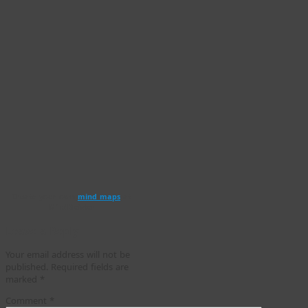
Create your own
mind maps
at
MindMeister
Leave a Reply
Your email address will not be
published.
Required fields are
marked
*
Comment
*