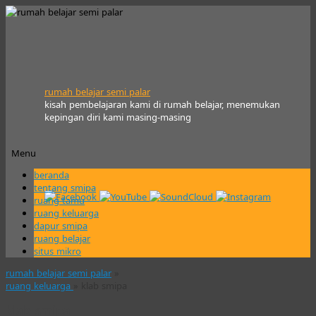
rumah belajar semi palar
kisah pembelajaran kami di rumah belajar, menemukan
kepingan diri kami masing-masing
Menu
Skip
beranda
to
tentang smipa
content
ruang tamu
ruang keluarga
dapur smipa
ruang belajar
situs mikro
rumah belajar semi palar
»
ruang keluarga
» klab smipa
klab smipa