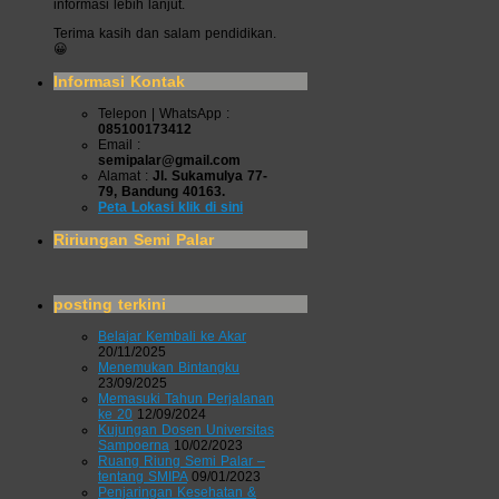
informasi lebih lanjut.
Terima kasih dan salam pendidikan.
😀
Informasi Kontak
Telepon | WhatsApp :
085100173412
Email :
semipalar@gmail.com
Alamat :
Jl. Sukamulya 77-
79, Bandung 40163.
Peta Lokasi klik di sini
Ririungan Semi Palar
posting terkini
Belajar Kembali ke Akar
20/11/2025
Menemukan Bintangku
23/09/2025
Memasuki Tahun Perjalanan
ke 20
12/09/2024
Kujungan Dosen Universitas
Sampoerna
10/02/2023
Ruang Riung Semi Palar –
tentang SMIPA
09/01/2023
Penjaringan Kesehatan &