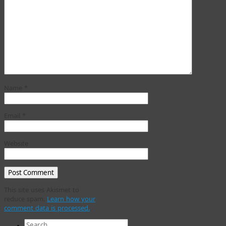
Name
*
Email
*
Website
This site uses Akismet to
reduce spam.
Learn how your
comment data is processed.
Search