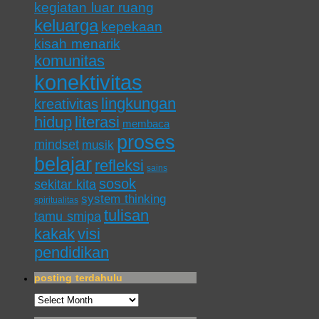
kegiatan luar ruang
keluarga
kepekaan
kisah menarik
komunitas
konektivitas
lingkungan
kreativitas
hidup
literasi
membaca
proses
mindset
musik
belajar
refleksi
sains
sosok
sekitar kita
system thinking
spiritualitas
tulisan
tamu smipa
kakak
visi
pendidikan
posting terdahulu
posting
terdahulu