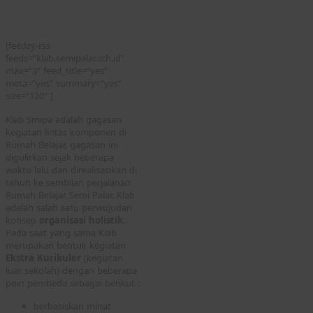
[feedzy-rss
feeds=”klab.semipalar.sch.id”
max=”3″ feed_title=”yes”
meta=”yes” summary=”yes”
size=”120″ ]
Klab Smipa adalah gagasan
kegiatan lintas komponen di
Rumah Belajar, gagasan ini
digulirkan sejak beberapa
waktu lalu dan direalisasikan di
tahun ke sembilan perjalanan
Rumah Belajar Semi Palar. Klab
adalah salah satu perwujudan
konsep
organisasi holistik
.
Pada saat yang sama Klab
merupakan bentuk kegiatan
Ekstra Kurikuler
(kegiatan
luar sekolah) dengan beberapa
poin pembeda sebagai berikut :
berbasiskan minat