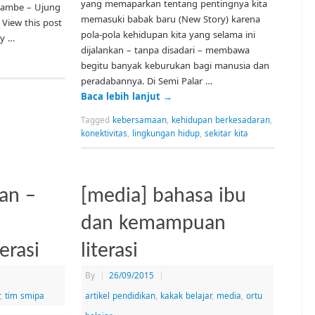
yang memaparkan tentang pentingnya kita
ijambe – Ujung
memasuki babak baru (New Story) karena
 View this post
pola-pola kehidupan kita yang selama ini
by …
dijalankan – tanpa disadari – membawa
begitu banyak keburukan bagi manusia dan
peradabannya. Di Semi Palar …
Baca lebih lanjut
→
Tagged
kebersamaan
,
kehidupan berkesadaran
,
konektivitas
,
lingkungan hidup
,
sekitar kita
an –
[media] bahasa ibu
dan kemampuan
erasi
literasi
By
|
26/09/2015
|
,
tim smipa
artikel pendidikan
,
kakak belajar
,
media
,
ortu