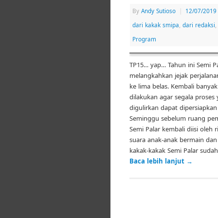
By
Andy Sutioso
|
12/07/2019
dari kakak smipa
,
dari redaksi
Program
TP15… yap… Tahun ini Semi Pa
melangkahkan jejak perjalana
ke lima belas. Kembali banyak
dilakukan agar segala proses
digulirkan dapat dipersiapkan
Seminggu sebelum ruang pem
Semi Palar kembali diisi oleh 
suara anak-anak bermain dan b
kakak-kakak Semi Palar suda
Baca lebih lanjut
→