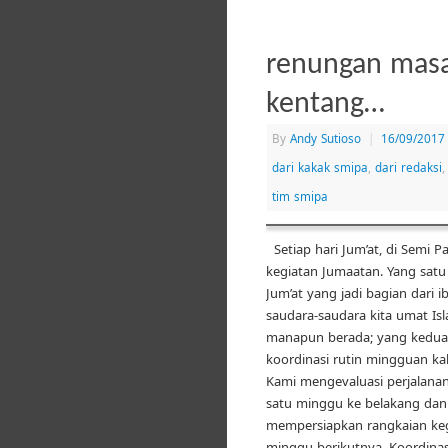
renungan mas
kentang…
By
Andy Sutioso
|
16/09/2017
dari kakak smipa
,
dari redaksi
tim smipa
Setiap hari Jum’at, di Semi Pa
kegiatan Jumaatan. Yang satu
Jum’at yang jadi bagian dari i
saudara-saudara kita umat Isl
manapun berada; yang kedua
koordinasi rutin mingguan ka
Kami mengevaluasi perjalana
satu minggu ke belakang dan
mempersiapkan rangkaian keg
minggu berikutnya. Koordinas