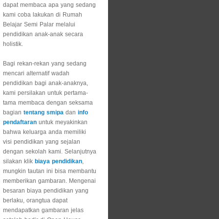
dapat membaca apa yang sedang
kami coba lakukan di Rumah
Belajar Semi Palar melalui
pendidikan anak-anak secara
holistik.
Bagi rekan-rekan yang sedang
mencari alternatif wadah
pendidikan bagi anak-anaknya,
kami persilakan untuk pertama-
tama membaca dengan seksama
bagian
tentang smipa
dan
info
pendaftaran
untuk meyakinkan
bahwa keluarga anda memiliki
visi pendidikan yang sejalan
dengan sekolah kami. Selanjutnya
silakan klik
biaya pendidikan
,
mungkin tautan ini bisa membantu
memberikan gambaran. Mengenai
besaran biaya pendidikan yang
berlaku, orangtua dapat
mendapatkan gambaran jelas