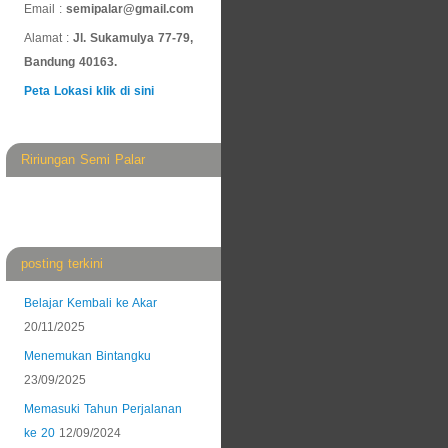
Email :
semipalar@gmail.com
Alamat :
Jl. Sukamulya 77-79,
Bandung 40163.
Peta Lokasi klik di sini
Ririungan Semi Palar
posting terkini
Belajar Kembali ke Akar
20/11/2025
Menemukan Bintangku
23/09/2025
Memasuki Tahun Perjalanan
ke 20
12/09/2024