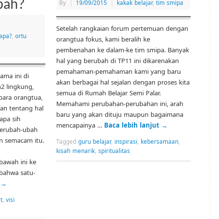
bah?
By
|
19/09/2015
|
kakak belajar
,
tim smipa
Setelah rangkaian forum pertemuan dengan
apa?
,
ortu
orangtua fokus, kami beralih ke
pembenahan ke dalam-ke tim smipa. Banyak
hal yang berubah di TP11 ini dikarenakan
pemahaman-pemahaman kami yang baru
ama ini di
akan berbagai hal sejalan dengan proses kita
2 lingkung,
semua di Rumah Belajar Semi Palar.
para orangtua,
Memahami perubahan-perubahan ini, arah
an tentang hal
baru yang akan dituju maupun bagaimana
apa sih
mencapainya …
Baca lebih lanjut
→
berubah-ubah
n semacam itu.
Tagged
guru belajar
,
inspirasi
,
kebersamaan
,
kisah menarik
,
spiritualitas
awah ini ke
 bahwa satu-
t
→
t
,
visi