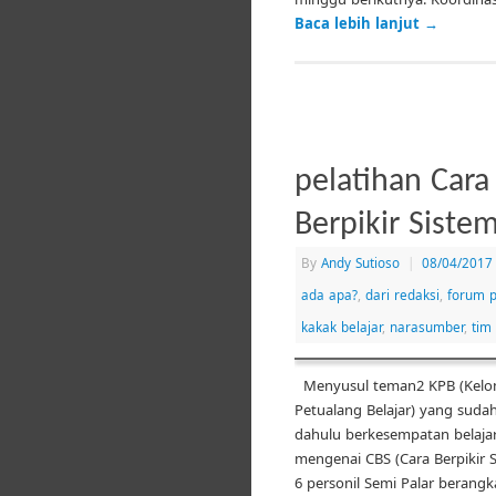
Baca lebih lanjut
→
pelatihan Cara
Berpikir Siste
By
Andy Sutioso
|
08/04/2017
ada apa?
,
dari redaksi
,
forum p
kakak belajar
,
narasumber
,
tim
Menyusul teman2 KPB (Kel
Petualang Belajar) yang sudah
dahulu berkesempatan belajar
mengenai CBS (Cara Berpikir Si
6 personil Semi Palar berang