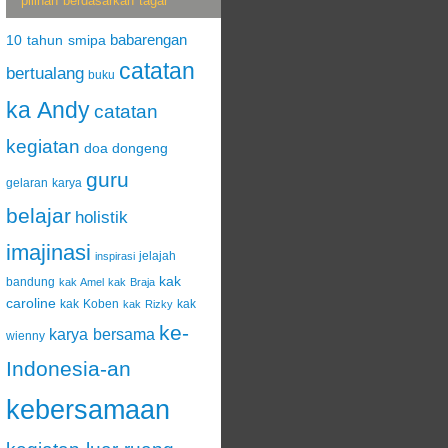
pilihan berdasarkan tagar
babarengan
10 tahun smipa
catatan
bertualang
buku
ka Andy
catatan
kegiatan
doa
dongeng
guru
gelaran karya
belajar
holistik
imajinasi
jelajah
inspirasi
kak
bandung
kak Amel
kak Braja
caroline
kak Koben
kak
kak Rizky
ke-
karya bersama
wienny
Indonesia-an
kebersamaan