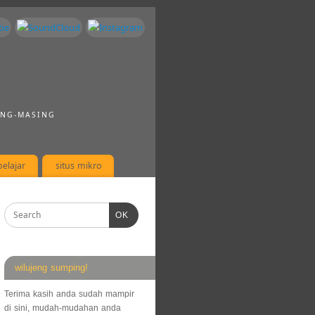
ING-MASING
elajar
situs mikro
OK
wilujeng sumping!
Terima kasih anda sudah mampir
di sini, mudah-mudahan anda