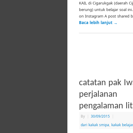
KAIL di Cigarukgak (daerah C
berung) untuk belajar soal ini.
on Instagram A post shared 
Baca lebih lanjut
→
catatan pak Iw
perjalanan
pengalaman lit
By
|
30/09/2015
|
dari kakak smipa
,
kakak belajar