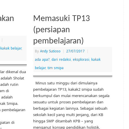
akan
Memasuki TP13
(persiapan
pembelajaran)
|
,
kakak belajar
,
By
Andy Sutioso
|
27/07/2017
|
ada apa?
,
dari redaksi
,
eksplorasi
,
kakak
belajar
,
tim smipa
lar dikenal dua
 adalah Sholat
Minus satu minggu dari dimulainya
badah rutin
pembelajaran TP13, kakak2 smipa sudah
am di
berkumpul dan mulai merencanakan segala
 adalah
sesuatu untuk proses pembelajaran dan
kak Smipa.
berbagai kegiatan lainnya. Sebagai sebuah
n pembelajaran
sekolah kecil yang multi jenjang, dari KB
hingga SMP ditambah KPB – yang
iatan di
menganut konsep pendidikan holistik,
i …