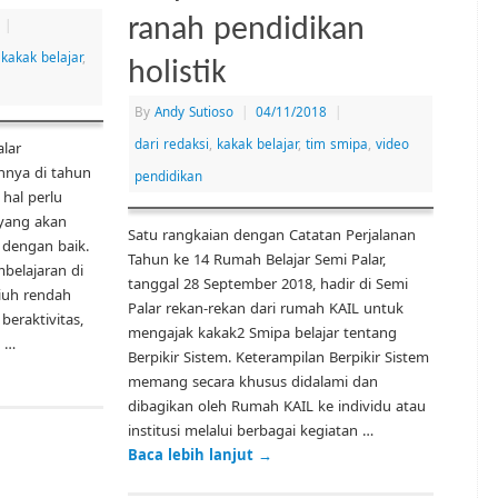
ranah pendidikan
|
,
kakak belajar
,
holistik
By
Andy Sutioso
|
04/11/2018
|
dari redaksi
,
kakak belajar
,
tim smipa
,
video
lar
nnya di tahun
pendidikan
 hal perlu
 yang akan
Satu rangkaian dengan Catatan Perjalanan
 dengan baik.
Tahun ke 14 Rumah Belajar Semi Palar,
belajaran di
tanggal 28 September 2018, hadir di Semi
riuh rendah
Palar rekan-rekan dari rumah KAIL untuk
eraktivitas,
mengajak kakak2 Smipa belajar tentang
h …
Berpikir Sistem. Keterampilan Berpikir Sistem
memang secara khusus didalami dan
dibagikan oleh Rumah KAIL ke individu atau
institusi melalui berbagai kegiatan …
Baca lebih lanjut
→