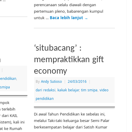
perencanaan selalu diawali dengan
pertemuan pleno, babarengan kumpul
untuk …
Baca lebih lanjut
→
‘situbacang’ :
m
mempraktikkan gift
economy
|
endidikan
,
By
Andy Sutioso
|
24/03/2016
|
 smipa
dari redaksi
,
kakak belajar
,
tim smipa
,
video
pendidikan
ompok
 terlebih
Di awal Tahun Pendidikan ke sebelas ini,
 dari KAIL
melalui Taki-taki keluarga besar Semi Palar
stem), kali ini
berkesempatan belajar dari Satish Kumar
kat ke Rumah