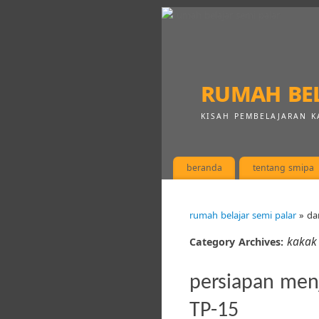
rumah bel
KISAH PEMBELAJARAN K
beranda
tentang smipa
rumah belajar semi palar
» da
kakak 
Category Archives:
persiapan men
TP-15