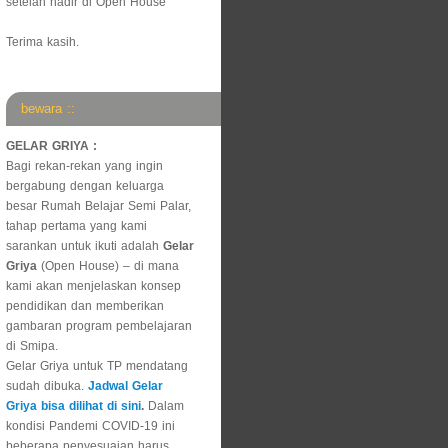
setelah hadir di Open House
Terima kasih.
bewara ::
GELAR GRIYA :
Bagi rekan-rekan yang ingin
bergabung dengan keluarga
besar Rumah Belajar Semi Palar,
tahap pertama yang kami
sarankan untuk ikuti adalah
Gelar
Griya
(Open House) – di mana
kami akan menjelaskan konsep
pendidikan dan memberikan
gambaran program pembelajaran
di Smipa.
Gelar Griya untuk TP mendatang
sudah dibuka.
Jadwal Gelar
Griya bisa dilihat di sini
.
Dalam
kondisi Pandemi COVID-19 ini
beberapa penyesuaian harus