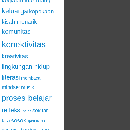
kegiatan luar ruang
keluarga
kepekaan
kisah menarik
komunitas
konektivitas
kreativitas
lingkungan hidup
literasi
membaca
mindset
musik
proses belajar
refleksi
sekitar
sains
sosok
kita
spiritualitas
tamu
system thinking