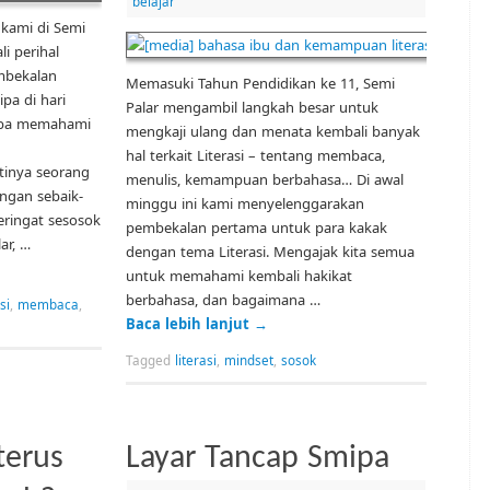
belajar
 kami di Semi
i perihal
mbekalan
Memasuki Tahun Pendidikan ke 11, Semi
pa di hari
Palar mengambil langkah besar untuk
coba memahami
mengkaji ulang dan menata kembali banyak
hal terkait Literasi – tentang membaca,
inya seorang
menulis, kemampuan berbahasa… Di awal
ngan sebaik-
minggu ini kami menyelenggarakan
eringat sesosok
pembekalan pertama untuk para kakak
ar, …
dengan tema Literasi. Mengajak kita semua
untuk memahami kembali hakikat
berbahasa, dan bagaimana …
si
,
membaca
,
Baca lebih lanjut
→
Tagged
literasi
,
mindset
,
sosok
terus
Layar Tancap Smipa