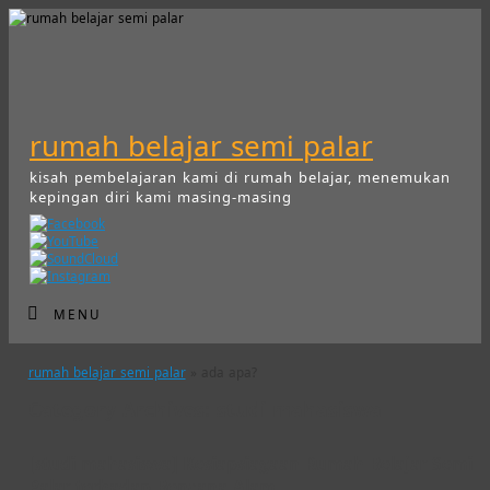
rumah belajar semi palar
kisah pembelajaran kami di rumah belajar, menemukan
kepingan diri kami masing-masing
MENU
rumah belajar semi palar
» ada apa?
Category Archives:
studi mahasiswa
[studi mahasiswa] Kesiapsiagaan Rumah Belajar Semi
Palar terhadap Bencana Alam