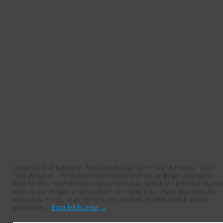
(Studi Kasus di Kelompok Petualang Belajar Semi Palar Bandung) Oleh :
*Dwi Widya M. Pendidikan harus menumbuhkan berbagai kompetensi
peserta didik, seperti keterampilan intelektual, sosial dan personal dibang
tidak hanya dengan landasan rasio dan logika saja, tetapi juga inspirasi,
kreativitas, moral, intuisi (emosi) dan spiritual. Sekolah adalah institusi
pendidikan …
Baca lebih lanjut
→