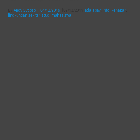
By
Andy Sutioso
|
04/12/2019
|
09/12/2019
ada apa?
,
info
,
kenapa?
,
lingkungan sekitar
,
studi mahasiswa