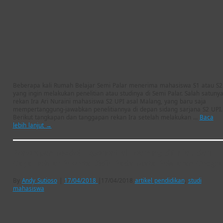
Beberapa kali Rumah Belajar Semi Palar menerima mahasiswa S1 atau S2
yang ingin melakukan penelitian atau studinya di Semi Palar. Salah satuny
rekan Ira Ari Nuraini mahasiswa S2 UPI asal Malang, yang baru saja
mempertanggung-jawabkan penelitiannya di depan sidang sarjana S2 UPI.
Berikut tangkapan dan tanggapan rekan Ira setelah melakukan …
Baca
lebih lanjut
→
Penerapan Model Experiential Learning ditinjau dari
Gaya Belajar Peserta Didik Pada Mata Pelajaran Geogra
By
Andy Sutioso
|
17/04/2018
|
17/04/2018
artikel pendidikan
,
studi
mahasiswa