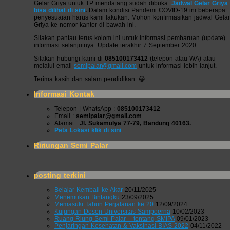
Gelar Griya untuk TP mendatang sudah dibuka.
Jadwal Gelar Griya
bisa dilihat di sini
.
Dalam kondisi Pandemi COVID-19 ini beberapa
penyesuaian harus kami lakukan. Mohon konfirmasikan jadwal Gelar
Griya ke nomor kantor di bawah ini.
Silakan pantau terus kolom ini untuk informasi pembaruan (update)
informasi selanjutnya. Update terakhir 7 September 2020
Silakan hubungi kami di
085100173412
(telepon atau WA) atau
melalui email
semipalar@gmail.com
untuk informasi lebih lanjut.
Terima kasih dan salam pendidikan. 😀
Informasi Kontak
Telepon | WhatsApp :
085100173412
Email :
semipalar@gmail.com
Alamat :
Jl. Sukamulya 77-79, Bandung 40163.
Peta Lokasi klik di sini
Ririungan Semi Palar
posting terkini
Belajar Kembali ke Akar
20/11/2025
Menemukan Bintangku
23/09/2025
Memasuki Tahun Perjalanan ke 20
12/09/2024
Kujungan Dosen Universitas Sampoerna
10/02/2023
Ruang Riung Semi Palar – tentang SMIPA
09/01/2023
Penjaringan Kesehatan & Vaksinasi BIAS 2022
04/11/2022