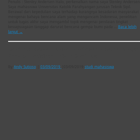
Penulis : Stenley Andersen Halo, perkenalkan nama saya Stenley Andersen
Saya mahasiswa Universitas Katolik Parahyangan jurusan Teknik Sipil.
Berawal dari kepedulian saya terhadap kurangnya kesadaran masyarakat
mengenai bahaya bencana alam yang mengancam Indonesia, penelitian
untuk tugas akhir saya mengambil topik mengenai penilaian tingkat
kesiapsiagaan tanggap darurat bencana gempa bumi pada …
Baca lebih
lanjut
→
[studi mahasiswa] Hakikat Pendidikan Nasional dengan
Konsep Pendidikan Holistik Semi Palar
By
Andy Sutioso
|
03/09/2019
|
03/09/2019
studi mahasiswa