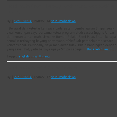
[studi mahasiswa] The Way Teacher Creates a Positive
Energy
By
|
12/10/2013
|
29/09/2014
studi mahasiswa
Berawal dari ketertarikan saya pada sistem pembelajaran Smipa, sejak
awal kunjungan saya bersama ketua program studi sastra Inggris Unpas
dan teman teman mahasiswa ke Rumah Belajar Semi Palar. Entah kenapa
semakin terbayang-bayang pertanyaan efektif kah pembelajaran secara
konvensional? Personally, saya menjawab tidak. Bila dibandingkan dengan
yang saya lihat, yaitu baiknya upaya Smipa sebagai …
Baca lebih lanjut
→
Tagged
english
,
miss Miming
[studi mahasiswa] Adipura Rangers
By
|
27/09/2013
|
12/04/2017
studi mahasiswa