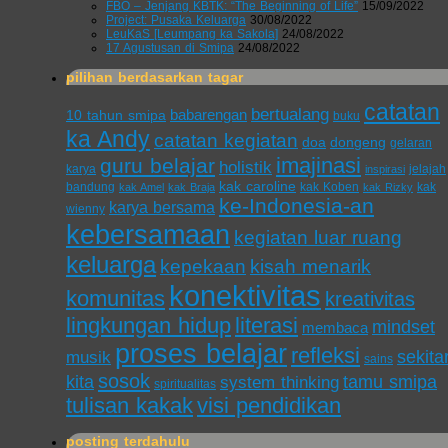
FBO – Jenjang KBTK: “The Beginning of Life”
15/09/2022
Project: Pusaka Keluarga
30/08/2022
LeuKaS [Leumpang ka Sakola]
24/08/2022
17 Agustusan di Smipa
24/08/2022
pilihan berdasarkan tagar
catatan
bertualang
babarengan
10 tahun smipa
buku
ka Andy
catatan kegiatan
doa
dongeng
gelaran
imajinasi
guru belajar
holistik
karya
jelajah
inspirasi
kak caroline
bandung
kak Koben
kak
kak Amel
kak Braja
kak Rizky
ke-Indonesia-an
karya bersama
wienny
kebersamaan
kegiatan luar ruang
keluarga
kepekaan
kisah menarik
konektivitas
komunitas
kreativitas
lingkungan hidup
literasi
mindset
membaca
proses belajar
refleksi
sekita
musik
sains
sosok
kita
tamu smipa
system thinking
spiritualitas
tulisan kakak
visi pendidikan
posting terdahulu