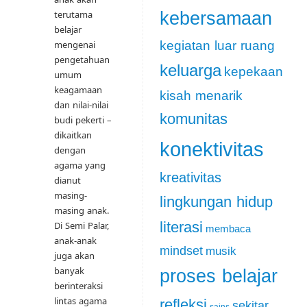
kebersamaan
terutama
belajar
kegiatan luar ruang
mengenai
pengetahuan
keluarga
kepekaan
umum
keagamaan
kisah menarik
dan nilai-nilai
komunitas
budi pekerti –
dikaitkan
konektivitas
dengan
agama yang
kreativitas
dianut
masing-
lingkungan hidup
masing anak.
literasi
Di Semi Palar,
membaca
anak-anak
mindset
musik
juga akan
banyak
proses belajar
berinteraksi
lintas agama
refleksi
sekitar