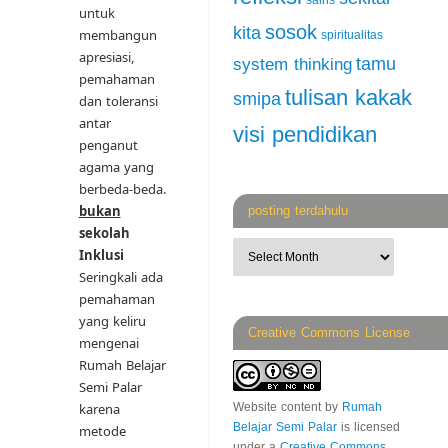
sains
untuk
sosok
kita
membangun
spiritualitas
apresiasi,
tamu
system thinking
pemahaman
tulisan kakak
smipa
dan toleransi
antar
visi pendidikan
penganut
agama yang
berbeda-beda.
bukan
posting terdahulu
sekolah
Inklusi
Seringkali ada
pemahaman
yang keliru
Creative Commons License
mengenai
Rumah Belajar
Semi Palar
Website content
by
Rumah
karena
Belajar Semi Palar
is licensed
metode
under a
Creative Commons