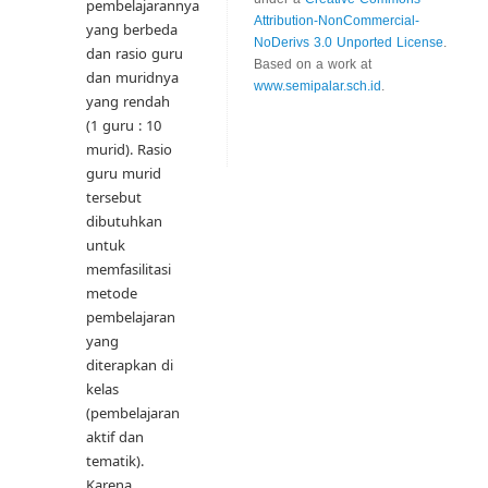
pembelajarannya
Attribution-NonCommercial-
yang berbeda
NoDerivs 3.0 Unported License
.
dan rasio guru
Based on a work at
dan muridnya
www.semipalar.sch.id
.
yang rendah
(1 guru : 10
murid). Rasio
guru murid
tersebut
dibutuhkan
untuk
memfasilitasi
metode
pembelajaran
yang
diterapkan di
kelas
(pembelajaran
aktif dan
tematik).
Karena