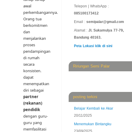
awal
Telepon | WhatsApp :
perkembangannya.
085100173412
Orang tua
Email :
semipalar@gmail.com
berkomitmen
Alamat :
Jl. Sukamulya 77-79,
dan
Bandung 40163.
menjalankan
proses
Peta Lokasi klik di sini
pendampingan
di rumah
secara
Ririungan Semi Palar
konsisten.
dapat
menempatkan
diri sebagai
partner
posting terkini
(rekanan)
Belajar Kembali ke Akar
pendidik
20/11/2025
dengan guru-
guru yang
Menemukan Bintangku
memfasilitasi
23/09/2025