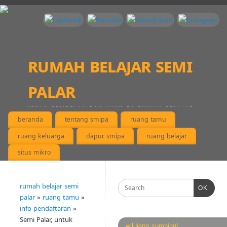
rumah belajar semi
palar
KISAH PEMBELAJARAN KAMI DI RUMAH BELAJAR,
MENEMUKAN KEPINGAN DIRI KAMI MASING-MASING
beranda
tentang smipa
ruang tamu
ruang keluarga
dapur smipa
ruang belajar
situs mikro
rumah belajar semi
OK
palar
»
ruang tamu
»
info pendaftaran
»
Semi Palar, untuk
wilujeng sumping!