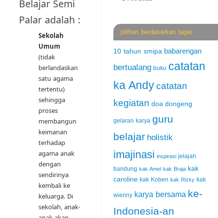
Belajar Semi
Palar adalah :
pilihan berdasarkan tagar
Sekolah
Umum
babarengan
10 tahun smipa
(tidak
catatan
bertualang
berlandaskan
buku
satu agama
ka Andy
catatan
tertentu)
sehingga
kegiatan
doa
dongeng
proses
guru
membangun
gelaran karya
keimanan
belajar
holistik
terhadap
imajinasi
agama anak
jelajah
inspirasi
dengan
kak
bandung
kak Amel
kak Braja
sendirinya
caroline
kak Koben
kak
kak Rizky
kembali ke
ke-
karya bersama
wienny
keluarga. Di
sekolah, anak-
Indonesia-an
anak akan