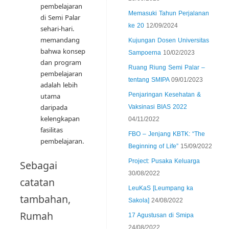
pembelajaran
Memasuki Tahun Perjalanan
di Semi Palar
ke 20
12/09/2024
sehari-hari.
memandang
Kujungan Dosen Universitas
bahwa konsep
Sampoerna
10/02/2023
dan program
Ruang Riung Semi Palar –
pembelajaran
tentang SMIPA
09/01/2023
adalah lebih
Penjaringan Kesehatan &
utama
daripada
Vaksinasi BIAS 2022
kelengkapan
04/11/2022
fasilitas
FBO – Jenjang KBTK: “The
pembelajaran.
Beginning of Life”
15/09/2022
Project: Pusaka Keluarga
Sebagai
30/08/2022
catatan
LeuKaS [Leumpang ka
tambahan,
Sakola]
24/08/2022
Rumah
17 Agustusan di Smipa
24/08/2022