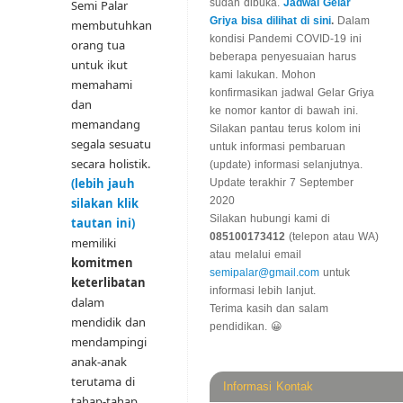
sudah dibuka.
Jadwal Gelar
Semi Palar
Griya bisa dilihat di sini
.
Dalam
membutuhkan
kondisi Pandemi COVID-19 ini
orang tua
beberapa penyesuaian harus
untuk ikut
kami lakukan. Mohon
memahami
konfirmasikan jadwal Gelar Griya
dan
ke nomor kantor di bawah ini.
memandang
Silakan pantau terus kolom ini
segala sesuatu
untuk informasi pembaruan
secara holistik.
(update) informasi selanjutnya.
(lebih jauh
Update terakhir 7 September
2020
silakan klik
Silakan hubungi kami di
tautan ini)
085100173412
(telepon atau WA)
memiliki
atau melalui email
komitmen
semipalar@gmail.com
untuk
keterlibatan
informasi lebih lanjut.
dalam
Terima kasih dan salam
mendidik dan
pendidikan. 😀
mendampingi
anak-anak
terutama di
Informasi Kontak
tahap-tahap