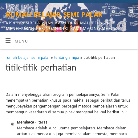
rumah belajar semi palar
KISAH PEMBELAJARAN KAMI DI RUMAH BELAJAR,
MENEMUKAN KEPINGAN DIRI KAMI MASING-MASING
MENU
rumah belajar semi palar
»
tentang smipa
» titik-titik perhatian
titik-titik perhatian
Dalam menyelenggarakan program pembelajarannya, Semi Palar
menempatkan perhatian khusus pada hal-hal sebagai berikut dan terus
mengupayakan pengembangan berbagai metode pembelajaran untuk
membangun kesadaran di semua pihak mengenai hal-hal berikut ini :
Membaca
(literasi)
Membaca adalah kunci utama pembelajaran. Membaca dalam
artian luas mencakup juga membaca alam semesta, membaca