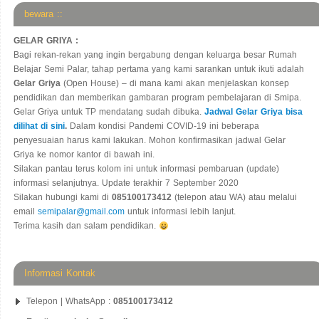
bewara ::
GELAR GRIYA :
Bagi rekan-rekan yang ingin bergabung dengan keluarga besar Rumah
Belajar Semi Palar, tahap pertama yang kami sarankan untuk ikuti adalah
Gelar Griya
(Open House) – di mana kami akan menjelaskan konsep
pendidikan dan memberikan gambaran program pembelajaran di Smipa.
Gelar Griya untuk TP mendatang sudah dibuka.
Jadwal Gelar Griya bisa
dilihat di sini
.
Dalam kondisi Pandemi COVID-19 ini beberapa
penyesuaian harus kami lakukan. Mohon konfirmasikan jadwal Gelar
Griya ke nomor kantor di bawah ini.
Silakan pantau terus kolom ini untuk informasi pembaruan (update)
informasi selanjutnya. Update terakhir 7 September 2020
Silakan hubungi kami di
085100173412
(telepon atau WA) atau melalui
email
semipalar@gmail.com
untuk informasi lebih lanjut.
Terima kasih dan salam pendidikan.
Informasi Kontak
Telepon | WhatsApp :
085100173412