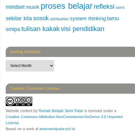
proses belajar
refleksi
mindset
musik
sains
sosok
sekitar kita
tamu
system thinking
spiritualitas
tulisan kakak
visi pendidikan
smipa
posting terdahulu
Creative Commons License
Website content
by
Rumah Belajar Semi Palar
is licensed under a
Creative Commons Attribution-NonCommercial-NoDerivs 3.0 Unported
License
.
Based on a work at
www.semipalar.sch.id
.