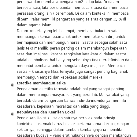
peristiwa dan membaca pengalaman2 hidup kita. Di dalam
bersosialisasi, kita perlu pandai membaca situasi dan membaca
perasaan orang lain / berempati. Di dalam konteks ini membaca
di Semi Palar memiliki pengertian yang selaras dengan IQRA di
dalam agama Islam.
Dalam konteks yang lebih sempit, membaca buku ternyata
membangun kemampuan anak untuk memfokuskan diri, untuk
berimajinasi dan membangun narasi. Sastra sebagai salah satu
jenis teks memiliki peran penting dalam membangun kepekaan
rasa dan imajinasi, karena rangkaian kata-kata di dalam sastra
adalah simbolisasi hal-hal yang sebetulnya tidak terdefiniskan dan
menuntut pembaca untuk mengolah daya imajinasi. Membaca
sastra – khususnya fiksi, ternyata juga sangat penting bagi anak
membangun empati dan kepekaan sosial mereka.
Estetika membangun etika
Pengalaman estetika ternyata adalah hal yang sangat penting
dalam membangun masyarakat yang beradab. Masyarakat yang
beradab dalam pengertian bahwa individu-individunya memiliki
kesadaran, kepekaan, moralitas dan etika yang tinggi.
Kebudayaan dan Kearifan Lokal
Pendidikan Holistik – salah satunya berpijak pada prinsip
kontektualitas. Anak harus belajar pertama-tama dari lingkungan
sekitarnya, sehingga dalam tumbuh kembangnya ia memiliki
kesadaran budaya – yang erat hubungannya dengan membangun