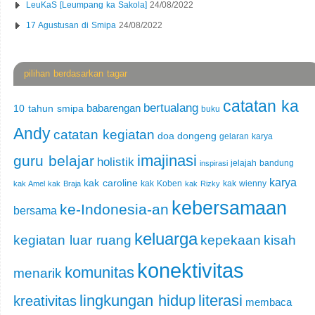
LeuKaS [Leumpang ka Sakola]
24/08/2022
17 Agustusan di Smipa
24/08/2022
pilihan berdasarkan tagar
catatan ka
bertualang
babarengan
10 tahun smipa
buku
Andy
catatan kegiatan
doa
dongeng
gelaran karya
imajinasi
guru belajar
holistik
jelajah bandung
inspirasi
karya
kak caroline
kak Koben
kak wienny
kak Amel
kak Braja
kak Rizky
kebersamaan
ke-Indonesia-an
bersama
keluarga
kegiatan luar ruang
kepekaan
kisah
konektivitas
komunitas
menarik
lingkungan hidup
literasi
kreativitas
membaca