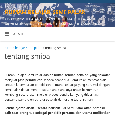
rumah belajar semi palar
KISAH PEMBELAJARAN KAMI DI RUMAH BELAJAR,
MENEMUKAN KEPINGAN DIRI KAMI MASING-MASING
MENU
rumah belajar semi palar
» tentang smipa
tentang smipa
Rumah Belajar Semi Palar adalah
bukan sebuah sekolah yang sekadar
menjual jasa pendidikan
kepada orang tua. Semi Palar menawarkan
sebuah kesempatan pendidikan di mana keluarga yang satu visi dengan
Semi Palar dapat menempatkan anak-anaknya untuk bertumbuh
kembang secara utuh melalui proses pendidikan yang difasilitasi
bersama-sama oleh guru di sekolah dan orang tua di rumah.
Pembelajaran anak – secara holistik – di Semi Palar akan berhasil
baik saat orang tua sebagai pendidik pertama dan utama melibatkan