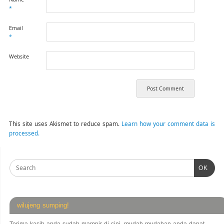
*
Email
*
Website
This site uses Akismet to reduce spam.
Learn how your comment data is
processed.
OK
wilujeng sumping!
Terima kasih anda sudah mampir di sini, mudah-mudahan anda dapat