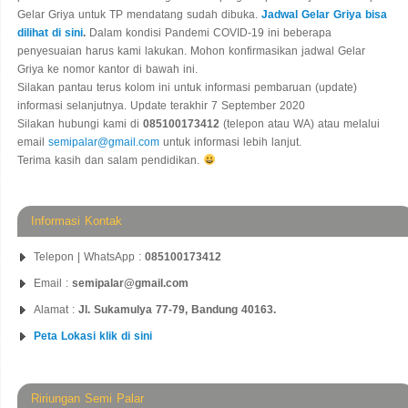
Gelar Griya untuk TP mendatang sudah dibuka.
Jadwal Gelar Griya bisa
dilihat di sini
.
Dalam kondisi Pandemi COVID-19 ini beberapa
penyesuaian harus kami lakukan. Mohon konfirmasikan jadwal Gelar
Griya ke nomor kantor di bawah ini.
Silakan pantau terus kolom ini untuk informasi pembaruan (update)
informasi selanjutnya. Update terakhir 7 September 2020
Silakan hubungi kami di
085100173412
(telepon atau WA) atau melalui
email
semipalar@gmail.com
untuk informasi lebih lanjut.
Terima kasih dan salam pendidikan.
Informasi Kontak
Telepon | WhatsApp :
085100173412
Email :
semipalar@gmail.com
Alamat :
Jl. Sukamulya 77-79, Bandung 40163.
Peta Lokasi klik di sini
Ririungan Semi Palar