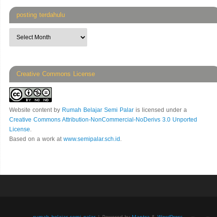
posting terdahulu
Creative Commons License
Website content
by
Rumah Belajar Semi Palar
is licensed under a
Creative Commons Attribution-NonCommercial-NoDerivs 3.0 Unported
License
.
Based on a work at
www.semipalar.sch.id
.
rumah belajar semi palar
| Powered by
Mantra
&
WordPress.