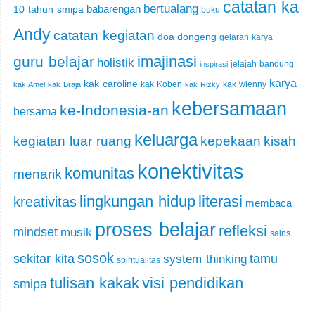
catatan ka
bertualang
babarengan
10 tahun smipa
buku
Andy
catatan kegiatan
doa
dongeng
gelaran karya
imajinasi
guru belajar
holistik
jelajah bandung
inspirasi
karya
kak caroline
kak Koben
kak wienny
kak Amel
kak Braja
kak Rizky
kebersamaan
ke-Indonesia-an
bersama
keluarga
kegiatan luar ruang
kepekaan
kisah
konektivitas
komunitas
menarik
lingkungan hidup
literasi
kreativitas
membaca
proses belajar
refleksi
mindset
musik
sains
sosok
sekitar kita
tamu
system thinking
spiritualitas
tulisan kakak
visi pendidikan
smipa