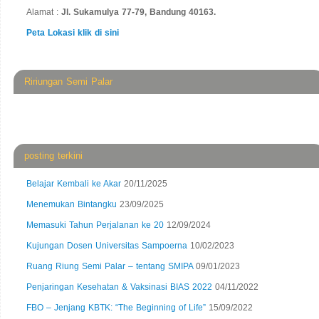
Alamat :
Jl. Sukamulya 77-79, Bandung 40163.
Peta Lokasi klik di sini
Ririungan Semi Palar
posting terkini
Belajar Kembali ke Akar
20/11/2025
Menemukan Bintangku
23/09/2025
Memasuki Tahun Perjalanan ke 20
12/09/2024
Kujungan Dosen Universitas Sampoerna
10/02/2023
Ruang Riung Semi Palar – tentang SMIPA
09/01/2023
Penjaringan Kesehatan & Vaksinasi BIAS 2022
04/11/2022
FBO – Jenjang KBTK: “The Beginning of Life”
15/09/2022