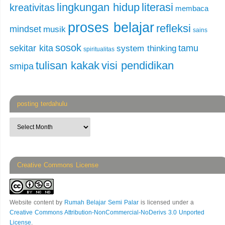
lingkungan hidup
literasi
kreativitas
membaca
proses belajar
refleksi
mindset
musik
sains
sosok
sekitar kita
tamu
system thinking
spiritualitas
tulisan kakak
visi pendidikan
smipa
posting terdahulu
Creative Commons License
Website content
by
Rumah Belajar Semi Palar
is licensed under a
Creative Commons Attribution-NonCommercial-NoDerivs 3.0 Unported
License
.