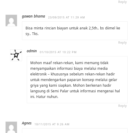
Reply
gawan bhama
23/09/2015 AT 11:29 AM
Bisa minta rincian biayan untuk anak 2,5th.. bs diimel ke
sy.. Tks.
Reply
admin
01/10/2015 AT 10:22 PM
Mohon maaf rekan-rekan, kami memang tidak
menyampaikan informasi biaya melalui media
elektronik – khususnya sebelum rekan-rekan hadir
untuk mendengarkan paparan konsep melalui gelar
griya yang kami siapkan. Mohon berkenan hadir
langsung di Semi Palar untuk informasi mengenai hal
ini. Hatur nuhun.
Reply
Agnes
18/11/2015 AT 9:26 AM