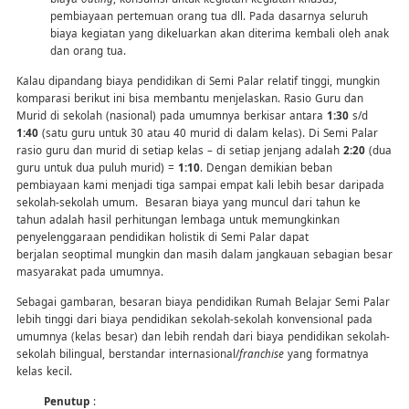
pembiayaan pertemuan orang tua dll. Pada dasarnya seluruh
biaya kegiatan yang dikeluarkan akan diterima kembali oleh anak
dan orang tua.
Kalau dipandang biaya pendidikan di Semi Palar relatif tinggi, mungkin
komparasi berikut ini bisa membantu menjelaskan. Rasio Guru dan
Murid di sekolah (nasional) pada umumnya berkisar antara
1:30
s/d
1:40
(satu guru untuk 30 atau 40 murid di dalam kelas). Di Semi Palar
rasio guru dan murid di setiap kelas – di setiap jenjang adalah
2:20
(dua
guru untuk dua puluh murid) =
1:10
. Dengan demikian beban
pembiayaan kami menjadi tiga sampai empat kali lebih besar daripada
sekolah-sekolah umum. Besaran biaya yang muncul dari tahun ke
tahun adalah hasil perhitungan lembaga untuk memungkinkan
penyelenggaraan pendidikan holistik di Semi Palar dapat
berjalan seoptimal mungkin dan masih dalam jangkauan sebagian besar
masyarakat pada umumnya.
Sebagai gambaran, besaran biaya pendidikan Rumah Belajar Semi Palar
lebih tinggi dari biaya pendidikan sekolah-sekolah konvensional pada
umumnya (kelas besar) dan lebih rendah dari biaya pendidikan sekolah-
sekolah bilingual, berstandar internasional/
franchise
yang formatnya
kelas kecil.
Penutup
: