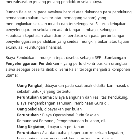
merealisasikan jenjang-jenjang pendidikan selanjutnya.
Rumah Belajar ini pada awalnya berdiri atas dukungan para pendukung
pendanaan (bukan investor atau pemegang saham) yang
memungkinkan sekolah ini ada dan terselenggara. Seluruh kebijakan
penyelenggaraan sekolah ini ada di tangan lembaga, sehingga
keputusan-keputusan akan diambil berdasarkan pada pertimbangan
penyelenggaraan pendidikan yang seideal mungkin, bukan atas tujuan
akumulasi keuntungan finansial.
Biaya Pendidikan – mungkin tepat disebut sebagai SPP :
Sumbangan
Penyelenggaraan Pendidikan
– yang perlu dikontribusikan orangtua
siswa sebagai peserta didik di Semi Palar terbagi menjadi 3 komponen
utama:
Uang Pangkal
, dibayarkan pada saat anak didaftarkan masuk di
sekolah untuk jenjang tertentu.
Peruntukan utama
: Biaya Bangunan dan Fasilitas Pendukung,
Biaya Pengembangan Tahunan, Pembinaan Guru dll.
Uang Sekolah
, dibayarkan per bulan
Peruntukan
: Biaya Operasional Rutin Sekolah,
Remunerasi Personel, Pengembangan bulanan, dll.
Uang Kegiatan
, dibayarkan per tahun
Peruntukan
: Alat dan bahan, keperluan-keperluan kegiatan,
biaya
outing
, konsumsi untuk kegiatan-kegiatan khusus,