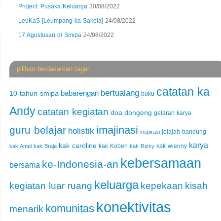
Project: Pusaka Keluarga
30/08/2022
LeuKaS [Leumpang ka Sakola]
24/08/2022
17 Agustusan di Smipa
24/08/2022
pilihan berdasarkan tagar
catatan ka
bertualang
babarengan
10 tahun smipa
buku
Andy
catatan kegiatan
doa
dongeng
gelaran karya
imajinasi
guru belajar
holistik
jelajah bandung
inspirasi
karya
kak caroline
kak Koben
kak wienny
kak Amel
kak Braja
kak Rizky
kebersamaan
ke-Indonesia-an
bersama
keluarga
kegiatan luar ruang
kepekaan
kisah
konektivitas
komunitas
menarik