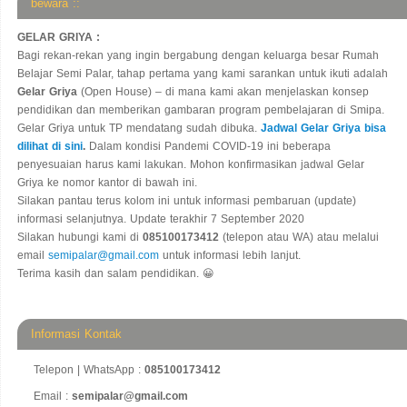
bewara ::
GELAR GRIYA :
Bagi rekan-rekan yang ingin bergabung dengan keluarga besar Rumah
Belajar Semi Palar, tahap pertama yang kami sarankan untuk ikuti adalah
Gelar Griya
(Open House) – di mana kami akan menjelaskan konsep
pendidikan dan memberikan gambaran program pembelajaran di Smipa.
Gelar Griya untuk TP mendatang sudah dibuka.
Jadwal Gelar Griya bisa
dilihat di sini
.
Dalam kondisi Pandemi COVID-19 ini beberapa
penyesuaian harus kami lakukan. Mohon konfirmasikan jadwal Gelar
Griya ke nomor kantor di bawah ini.
Silakan pantau terus kolom ini untuk informasi pembaruan (update)
informasi selanjutnya. Update terakhir 7 September 2020
Silakan hubungi kami di
085100173412
(telepon atau WA) atau melalui
email
semipalar@gmail.com
untuk informasi lebih lanjut.
Terima kasih dan salam pendidikan. 😀
Informasi Kontak
Telepon | WhatsApp :
085100173412
Email :
semipalar@gmail.com