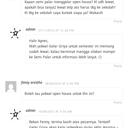
Kapan semi palar menggelar open house? Kl udh lewat,
apakah bisa tanya2 lewat telp ato harus dtg ke sekolah?
Kl dtg ke sekolah saya kontak siapa ya? Makasih
Reply
admin
27/11/2015 AT 12:28 PM
Halo Agnes,
Wah jadwal Gelar Griya untuk semester ini memang
sudah lewat. Kalau berminat mangga silakan mampir
ke Semi Palar untuk informasi lebih lanjut. 🙂
Reply
fenny arestha
08/08/2016 AT 4:39 PM
Boleh tau jadwal open house untuk thn ini?
Reply
admin
10/08/2016 AT 9:59 AM
Rekan Fenny, terima kasih atas pesannya. Tentatif
Gelar Griya akan kami jadwalkan mulai akhir Agustus –