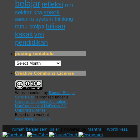
belajar
refleksi
sains
sosok
sekitar kita
system thinking
spiritualitas
tulisan
tamu smipa
kakak
visi
pendidikan
posting terdahulu
posting
terdahulu
Creative Commons License
Website content
by
Rumah Belajar
Semi Palar
is licensed under a
Creative Commons Attribution-
NonCommercial-NoDerivs 3.0
Unported License
.
Based on a work at
www.semipalar.sch.id
.
rumah belajar semi palar
| Powered by
Mantra
&
WordPress.