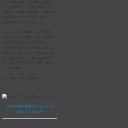
hal-hal seputar media digital
yang sudah sangat memasuki
ruang kehidupan kita – beserta
segala kebaikan maupun
dampak buruknya.
Materi ini sempat jadi bahan
obrolan Waroeng Kopi Smipa
(obrolan santai orangtua
Smipa) tanggal 6 Maret 2019 ,
sebagai kelanjutan Pertemuan
Orangtua Smipa tanggal 23
Februari 2019 di Rumah Belajar
Semi Palar.
Semoga bermanfaat.
Tautan ke Flipboard | Digital
Media Literacy.