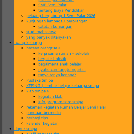
SMP Semi Palar
tentang Biaya Pendidikan
peluang bergabung | Semi Palar 2026
kunjungan lembaga / perorangan
catatan kunjungan
studi mahasiswa
yang banyak ditanyakan
ruang keluarga
bacaan orangtua >
kerja sama rumah – sekolah
berpikir holistik
bagaimana anak belajar
nyaho can tangtu ngarti…
tanya-tanya kenapa?
Pustaka Smipa
KEPING | lembar belajar keluarga smipa
klab smipa >
kegiatan klab
info program sore smipa
rekaman kegiatan Rumah Belajar Semi Palar
panduan bermedia
berbagi tips
kalender kegiatan
dapur smipa