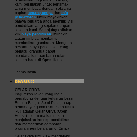
pendidikan bagi anak-anaknya,
kami persilakan untuk pertama-
tama membaca dengan seksama
bagian
tentang smipa
dan
info
pendaftaran
untuk meyakinkan
bahwa keluarga anda memiliki visi
pendidikan yang sejalan dengan
sekolah kami. Selanjutnya silakan
klik
biaya pendidikan
, mungkin
tautan ini bisa membantu
memberikan gambaran. Mengenai
besaran biaya pendidikan yang
berlaku, orangtua dapat
mendapatkan gambaran jelas
setelah hadir di Open House
Terima kasih.
bewara ::
GELAR GRIYA :
Bagi rekan-rekan yang ingin
bergabung dengan keluarga besar
Rumah Belajar Semi Palar, tahap
pertama yang kami sarankan untuk
ikuti adalah
Gelar Griya
(Open
House) – di mana kami akan
menjelaskan konsep pendidikan
dan memberikan gambaran
program pembelajaran di Smipa.
Gelar Griya untuk TP mendatang