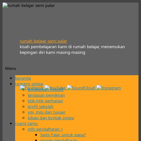
rumah belajar semi palar
kisah pembelajaran kami di rumah belajar, menemukan
kepingan diri kami masing-masing
Menu
Skip
beranda
to
tentang smipa
content
pendidikan holistik
landasan pemikiran
titik-titik perhatian
profil sekolah
visi, misi dan tujuan
lokasi dan kontak smipa
ruang tamu
info pendaftaran >
Semi Palar, untuk siapa?
proses pendaftaran