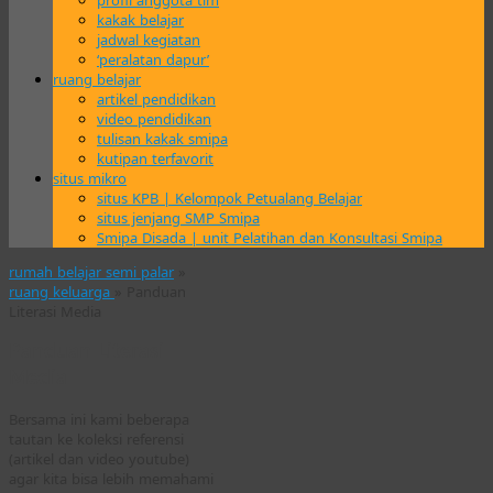
profil anggota tim
kakak belajar
jadwal kegiatan
‘peralatan dapur’
ruang belajar
artikel pendidikan
video pendidikan
tulisan kakak smipa
kutipan terfavorit
situs mikro
situs KPB | Kelompok Petualang Belajar
situs jenjang SMP Smipa
Smipa Disada | unit Pelatihan dan Konsultasi Smipa
rumah belajar semi palar
»
ruang keluarga
» Panduan
Literasi Media
Panduan Literasi
Media
Bersama ini kami beberapa
tautan ke koleksi referensi
(artikel dan video youtube)
agar kita bisa lebih memahami