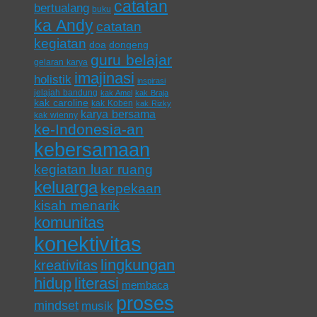
catatan
bertualang
buku
ka Andy
catatan
kegiatan
doa
dongeng
guru belajar
gelaran karya
imajinasi
holistik
inspirasi
jelajah bandung
kak Amel
kak Braja
kak caroline
kak Koben
kak Rizky
karya bersama
kak wienny
ke-Indonesia-an
kebersamaan
kegiatan luar ruang
keluarga
kepekaan
kisah menarik
komunitas
konektivitas
lingkungan
kreativitas
hidup
literasi
membaca
proses
mindset
musik