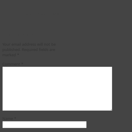
update : 6 Maret 2019
Leave a Reply
Your email address will not be
published.
Required fields are
marked
*
Comment
*
Name
*