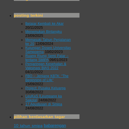
posting terkini
Belajar Kembali ke Akar
20/11/2025
Menemukan Bintangku
23/09/2025
Memasuki Tahun Perjalanan
ke 20
12/09/2024
Kujungan Dosen Universitas
Sampoerna
10/02/2023
Ruang Riung Semi Palar –
tentang SMIPA
09/01/2023
Penjaringan Kesehatan &
Vaksinasi BIAS 2022
04/11/2022
FBO – Jenjang KBTK: “The
Beginning of Life”
15/09/2022
Project: Pusaka Keluarga
30/08/2022
LeuKaS [Leumpang ka
Sakola]
24/08/2022
17 Agustusan di Smipa
24/08/2022
pilihan berdasarkan tagar
babarengan
10 tahun smipa