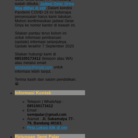
sudah dibuka.
Jadwal Gelar Griya
bisa dilihat di sini
.
Dalam kondisi
Pandemi COVID-19 ini beberapa
penyesuaian harus kami lakukan.
Mohon konfirmasikan jadwal Gelar
Griya ke nomor kantor di bawah ini.
Silakan pantau terus kolom ini
untuk informasi pembaruan
(update) informasi selanjutnya.
Update terakhir 7 September 2020
Silakan hubungi kami di
085100173412
(telepon atau WA)
atau melalui email
semipalar@gmail.com
untuk
informasi lebih lanjut.
Terima kasih dan salam pendidikan.
😀
Informasi Kontak
Telepon | WhatsApp :
085100173412
Email :
semipalar@gmail.com
Alamat :
Jl. Sukamulya 77-
79, Bandung 40163.
Peta Lokasi klik di sini
Ririungan Semi Palar