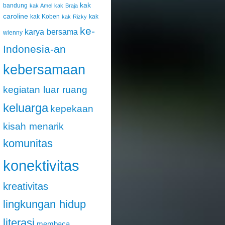
kak
bandung
kak Amel
kak Braja
caroline
kak Koben
kak
kak Rizky
ke-
karya bersama
wienny
Indonesia-an
kebersamaan
kegiatan luar ruang
keluarga
kepekaan
kisah menarik
komunitas
konektivitas
kreativitas
lingkungan hidup
literasi
membaca