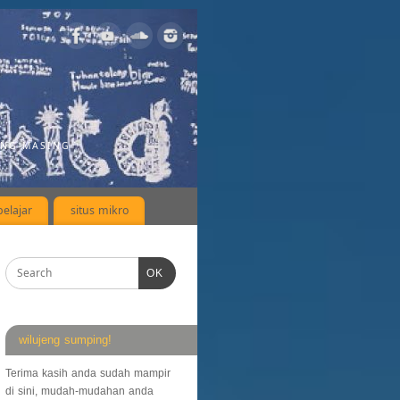
ING-MASING
elajar
situs mikro
OK
wilujeng sumping!
Terima kasih anda sudah mampir
di sini, mudah-mudahan anda