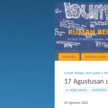
rumah bel
KISAH PEMBELAJARAN K
beranda
tentang smipa
rumah belajar semi palar
»
li
17 Agustusan 
By
Andy Sutioso
|
24/08/2022
23 Agustus 2022