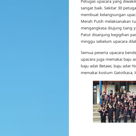
Petugas upacara yang diwakil
sangat baik. Sekitar 30 petu
membuat kelangsungan upacar
Merah Putih melaksanakan t
mengangkasa diujung tiang ya
Patut disanjung kegigihan pa
minggu sebelum upacara dila
Semua peserta upacara bender
upacara juga memakai baju ad
baju adat Betawi, baju adat N
memakai kostum Gatotkaca, l