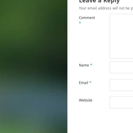
Leave a Reply
Your email address will not be p
Comment
*
Name
*
Email
*
Website