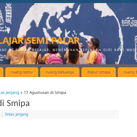
ajar semi palar
AMI DI RUMAH BELAJAR, MENEMUKAN KEPINGAN DIRI KAMI MAS
ruang tamu
ruang keluarga
dapur smipa
ruang b
ntas jenjang
» 17 Agustusan di Smipa
di Smipa
|
lintas jenjang