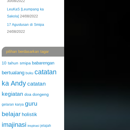
30/08/2022
LeuKaS [Leumpang ka
Sakola]
24/08/2022
17 Agustusan di Smipa
24/08/2022
pilihan berdasarkan tagar
babarengan
10 tahun smipa
catatan
bertualang
buku
ka Andy
catatan
kegiatan
doa
dongeng
guru
gelaran karya
belajar
holistik
imajinasi
jelajah
inspirasi