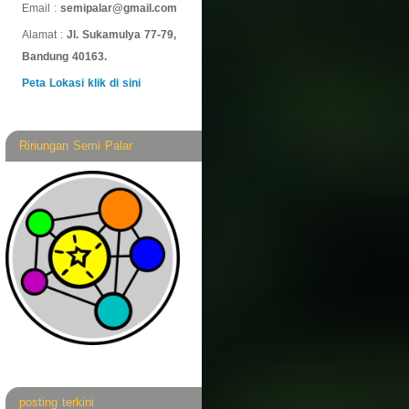
Email :
semipalar@gmail.com
Alamat :
Jl. Sukamulya 77-79,
Bandung 40163.
Peta Lokasi klik di sini
Ririungan Semi Palar
posting terkini