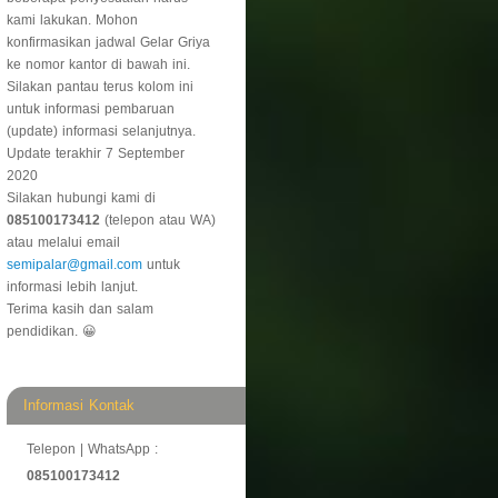
kami lakukan. Mohon
konfirmasikan jadwal Gelar Griya
ke nomor kantor di bawah ini.
Silakan pantau terus kolom ini
untuk informasi pembaruan
(update) informasi selanjutnya.
Update terakhir 7 September
2020
Silakan hubungi kami di
085100173412
(telepon atau WA)
atau melalui email
semipalar@gmail.com
untuk
informasi lebih lanjut.
Terima kasih dan salam
pendidikan. 😀
Informasi Kontak
Telepon | WhatsApp :
085100173412