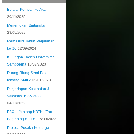
Belajar Kembali ke Akar
20/11/2025
Menemukan Bintangku
23/09/2025
Memasuki Tahun Perjalanan
ke 20
12/09/2024
Kujungan Dosen Universitas
Sampoerna
10/02/2023
Ruang Riung Semi Palar –
tentang SMIPA
09/01/2023
Penjaringan Kesehatan &
Vaksinasi BIAS 2022
04/11/2022
FBO – Jenjang KBTK: “The
Beginning of Life”
15/09/2022
Project: Pusaka Keluarga