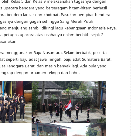
i oleh Kelas 5 dan Kelas 9 melaksanakan tugasnya dengan
gas upacara bendera yang berseragam hitam-hitam berhasil
a bendera lancar dan khidmat. Pasukan pengibar bendera
ugasnya dengan gagah sehingga Sang Merah Putih
ng menjulang sambil diiringi lagu kebangsaan Indonesia Raya.
ra petugas upacara atas usahanya dalam berlatih sejak 2
ksanakan.
a menggunakan Baju Nusantara. Selain berbatik, peserta
at seperti baju adat Jawa Tengah, baju adat Sumatera Barat,
usa Tenggara Barat, dan masih banyak lagi. Ada pula yang
engkap dengan ornamen telinga dan bahu.