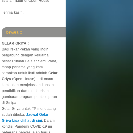
setelah hadir di Open House
Terima kasih.
bewara ::
GELAR GRIYA :
Bagi rekan-rekan yang ingin
bergabung dengan keluarga
besar Rumah Belajar Semi Palar,
tahap pertama yang kami
sarankan untuk ikuti adalah
Gelar
Griya
(Open House) – di mana
kami akan menjelaskan konsep
pendidikan dan memberikan
gambaran program pembelajaran
di Smipa.
Gelar Griya untuk TP mendatang
sudah dibuka.
Jadwal Gelar
Griya bisa dilihat di sini
.
Dalam
kondisi Pandemi COVID-19 ini
beberapa penyesuaian harus