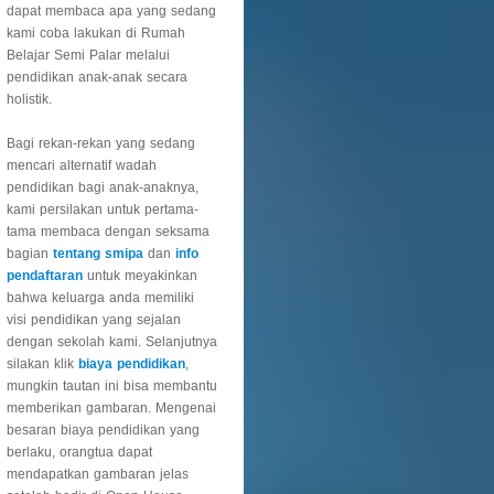
dapat membaca apa yang sedang
kami coba lakukan di Rumah
Belajar Semi Palar melalui
pendidikan anak-anak secara
holistik.
Bagi rekan-rekan yang sedang
mencari alternatif wadah
pendidikan bagi anak-anaknya,
kami persilakan untuk pertama-
tama membaca dengan seksama
bagian
tentang smipa
dan
info
pendaftaran
untuk meyakinkan
bahwa keluarga anda memiliki
visi pendidikan yang sejalan
dengan sekolah kami. Selanjutnya
silakan klik
biaya pendidikan
,
mungkin tautan ini bisa membantu
memberikan gambaran. Mengenai
besaran biaya pendidikan yang
berlaku, orangtua dapat
mendapatkan gambaran jelas