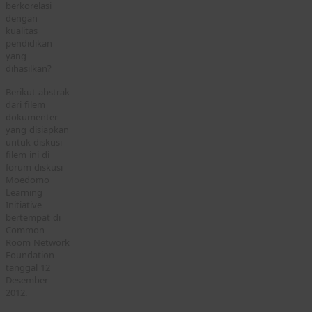
berkorelasi
dengan
kualitas
pendidikan
yang
dihasilkan?
Berikut abstrak
dari filem
dokumenter
yang disiapkan
untuk diskusi
filem ini di
forum diskusi
Moedomo
Learning
Initiative
bertempat di
Common
Room Network
Foundation
tanggal 12
Desember
2012.