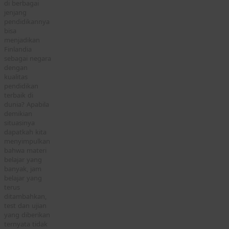
di berbagai
jenjang
pendidikannya
bisa
menjadikan
Finlandia
sebagai negara
dengan
kualitas
pendidikan
terbaik di
dunia? Apabila
demikian
situasinya
dapatkah kita
menyimpulkan
bahwa materi
belajar yang
banyak, jam
belajar yang
terus
ditambahkan,
test dan ujian
yang diberikan
ternyata tidak