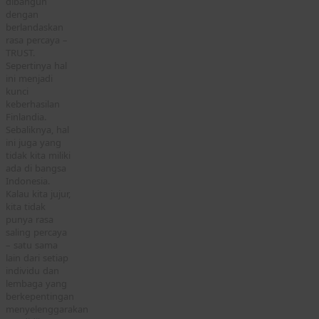
dibangun
dengan
berlandaskan
rasa percaya –
TRUST.
Sepertinya hal
ini menjadi
kunci
keberhasilan
Finlandia.
Sebaliknya, hal
ini juga yang
tidak kita miliki
ada di bangsa
Indonesia.
Kalau kita jujur,
kita tidak
punya rasa
saling percaya
– satu sama
lain dari setiap
individu dan
lembaga yang
berkepentingan
menyelenggarakan