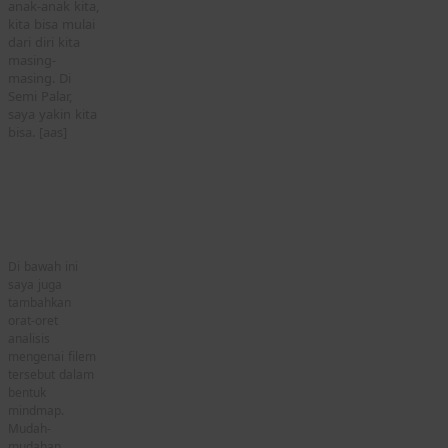
anak-anak kita,
kita bisa mulai
dari diri kita
masing-
masing. Di
Semi Palar,
saya yakin kita
bisa. [aas]
Di bawah ini
saya juga
tambahkan
orat-oret
analisis
mengenai filem
tersebut dalam
bentuk
mindmap.
Mudah-
mudahan