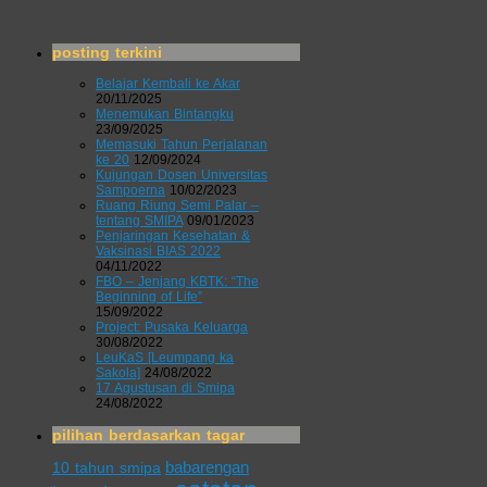
posting terkini
Belajar Kembali ke Akar
20/11/2025
Menemukan Bintangku
23/09/2025
Memasuki Tahun Perjalanan
ke 20
12/09/2024
Kujungan Dosen Universitas
Sampoerna
10/02/2023
Ruang Riung Semi Palar –
tentang SMIPA
09/01/2023
Penjaringan Kesehatan &
Vaksinasi BIAS 2022
04/11/2022
FBO – Jenjang KBTK: “The
Beginning of Life”
15/09/2022
Project: Pusaka Keluarga
30/08/2022
LeuKaS [Leumpang ka
Sakola]
24/08/2022
17 Agustusan di Smipa
24/08/2022
pilihan berdasarkan tagar
babarengan
10 tahun smipa