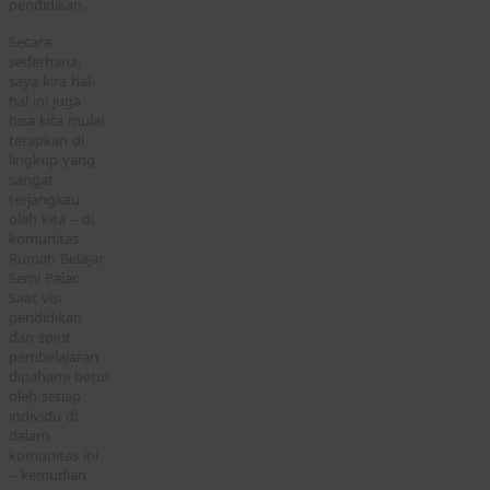
pendidikan.
Secara
sederhana,
saya kira hal-
hal ini juga
bisa kita mulai
terapkan di
lingkup yang
sangat
terjangkau
oleh kita – di
komunitas
Rumah Belajar
Semi Palar.
Saat visi
pendidikan
dan spirit
pembelajaran
dipahami betul
oleh setiap
individu di
dalam
komunitas ini
– kemudian