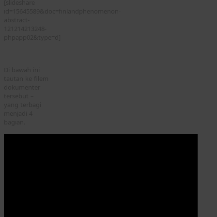
[slideshare
id=15645589&doc=finlandphenomenon-
abstract-
121214213248-
phpapp02&type=d]
Di bawah ini
tautan ke filem
dokumenter
tersebut –
yang terbagi
menjadi 4
bagian.