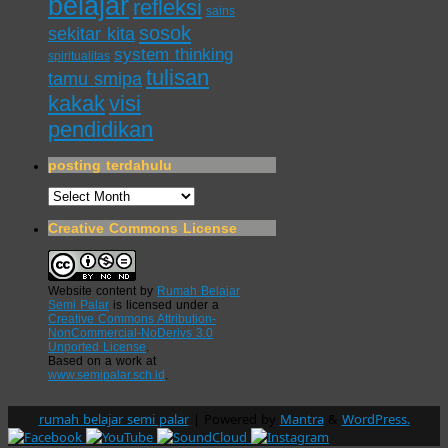
belajar
refleksi
sains
sosok
sekitar kita
system thinking
spiritualitas
tulisan
tamu smipa
kakak
visi
pendidikan
posting terdahulu
posting
terdahulu
Creative Commons License
Website content
by
Rumah Belajar
Semi Palar
is licensed under a
Creative Commons Attribution-
NonCommercial-NoDerivs 3.0
Unported License
.
Based on a work at
www.semipalar.sch.id
.
rumah belajar semi palar
| Powered by
Mantra
&
WordPress.