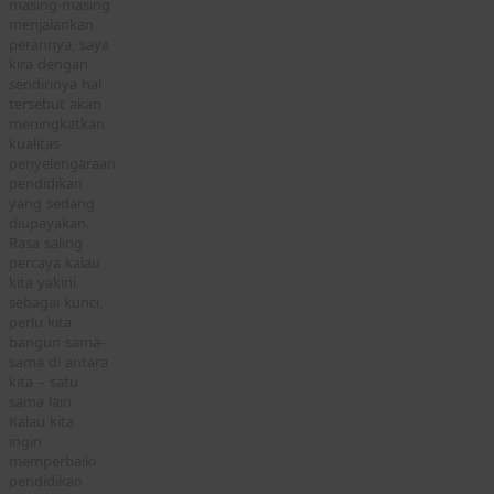
masing-masing
menjalankan
perannya, saya
kira dengan
sendirinya hal
tersebut akan
meningkatkan
kualitas
penyelengaraan
pendidikan
yang sedang
diupayakan.
Rasa saling
percaya kalau
kita yakini
sebagai kunci,
perlu kita
bangun sama-
sama di antara
kita – satu
sama lain.
Kalau kita
ingin
memperbaiki
pendidikan