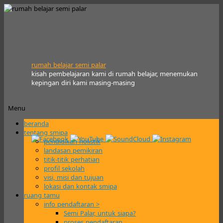
rumah belajar semi palar
kisah pembelajaran kami di rumah belajar, menemukan
kepingan diri kami masing-masing
Menu
Skip
beranda
to
tentang smipa
content
pendidikan holistik
landasan pemikiran
titik-titik perhatian
profil sekolah
visi, misi dan tujuan
lokasi dan kontak smipa
ruang tamu
info pendaftaran >
Semi Palar, untuk siapa?
proses pendaftaran