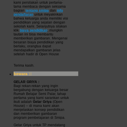
kami persilakan untuk pertama-
tama membaca dengan seksama
bagian
tentang smipa
dan
info
pendaftaran
untuk meyakinkan
bahwa keluarga anda memiliki visi
pendidikan yang sejalan dengan
sekolah kami. Selanjutnya silakan
klik
biaya pendidikan
, mungkin
tautan ini bisa membantu
memberikan gambaran. Mengenai
besaran biaya pendidikan yang
berlaku, orangtua dapat
mendapatkan gambaran jelas
setelah hadir di Open House
Terima kasih.
bewara ::
GELAR GRIYA :
Bagi rekan-rekan yang ingin
bergabung dengan keluarga besar
Rumah Belajar Semi Palar, tahap
pertama yang kami sarankan untuk
ikuti adalah
Gelar Griya
(Open
House) – di mana kami akan
menjelaskan konsep pendidikan
dan memberikan gambaran
program pembelajaran di Smipa.
Gelar Griya untuk TP mendatang