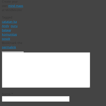
Create your
own
mind maps
at MindMeister
Tagged
catatan ka
Andy
,
guru
belajar
,
komunitas
,
sosok
.
Bookmark the
permalink
.
Name
*