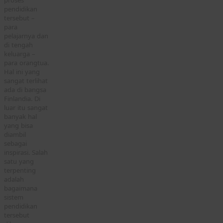
proses
pendidikan
tersebut –
para
pelajarnya dan
di tengah
keluarga –
para orangtua.
Hal ini yang
sangat terlihat
ada di bangsa
Finlandia. Di
luar itu sangat
banyak hal
yang bisa
diambil
sebagai
inspirasi. Salah
satu yang
terpenting
adalah
bagaimana
sistem
pendidikan
tersebut