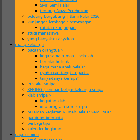
SMP Semi Palar
tentang Biaya Pendidikan
peluang bergabung | Semi Palar 2026
kunjungan lembaga / perorangan
catatan kunjungan
studi mahasiswa
yang banyak ditanyakan
ruang keluarga
bacaan orangtua >
kerja sama rumah – sekolah
berpikir holistik
bagaimana anak belajar
nyaho can tangtu ngarti…
tanya-tanya kenapa?
Pustaka Smipa
KEPING | lembar belajar keluarga smipa
klab smipa >
kegiatan klab
info program sore smipa
rekaman kegiatan Rumah Belajar Semi Palar
panduan bermedia
berbagi tips
kalender kegiatan
dapur smipa