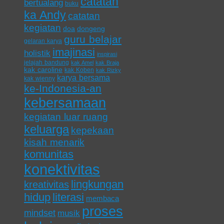
catatan
bertualang
buku
ka Andy
catatan
kegiatan
doa
dongeng
guru belajar
gelaran karya
imajinasi
holistik
inspirasi
jelajah bandung
kak Amel
kak Braja
kak caroline
kak Koben
kak Rizky
karya bersama
kak wienny
ke-Indonesia-an
kebersamaan
kegiatan luar ruang
keluarga
kepekaan
kisah menarik
komunitas
konektivitas
lingkungan
kreativitas
hidup
literasi
membaca
proses
mindset
musik