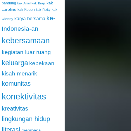
kak
bandung
kak Amel
kak Braja
caroline
kak Koben
kak
kak Rizky
ke-
karya bersama
wienny
Indonesia-an
kebersamaan
kegiatan luar ruang
keluarga
kepekaan
kisah menarik
komunitas
konektivitas
kreativitas
lingkungan hidup
literasi
membaca