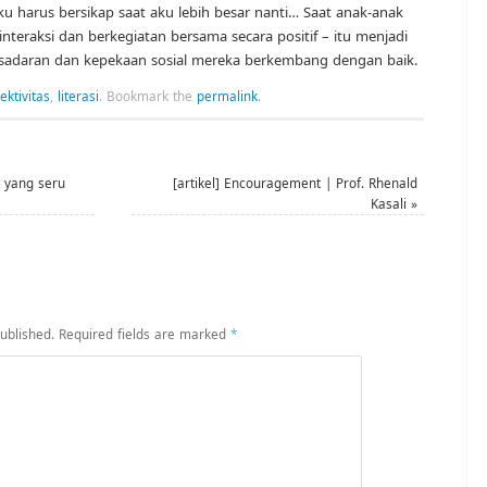
 harus bersikap saat aku lebih besar nanti… Saat anak-anak
interaksi dan berkegiatan bersama secara positif – itu menjadi
sadaran dan kepekaan sosial mereka berkembang dengan baik.
ektivitas
,
literasi
.
Bookmark the
permalink
.
 yang seru
[artikel] Encouragement | Prof. Rhenald
Kasali
»
ublished.
Required fields are marked
*