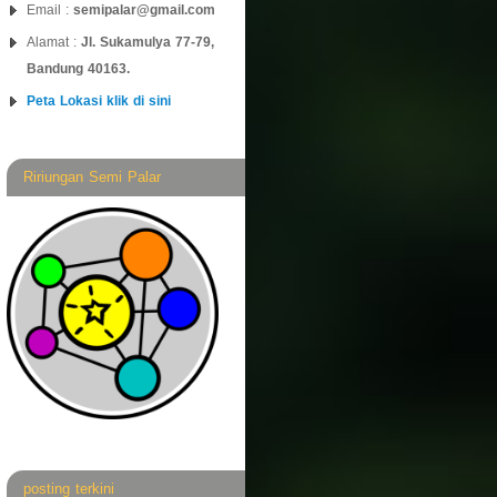
Email :
semipalar@gmail.com
Alamat :
Jl. Sukamulya 77-79,
Bandung 40163.
Peta Lokasi klik di sini
Ririungan Semi Palar
posting terkini