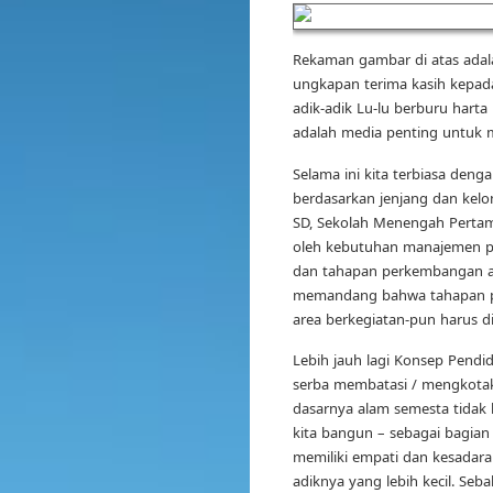
Rekaman gambar di atas adala
ungkapan terima kasih kepad
adik-adik Lu-lu berburu harta 
adalah media penting untuk 
Selama ini kita terbiasa den
berdasarkan jenjang dan kelo
SD, Sekolah Menengah Pertama
oleh kebutuhan manajemen pe
dan tahapan perkembangan ana
memandang bahwa tahapan per
area berkegiatan-pun harus di
Lebih jauh lagi Konsep Pendi
serba membatasi / mengkotak
dasarnya alam semesta tidak be
kita bangun – sebagai bagian
memiliki empati dan kesadara
adiknya yang lebih kecil. Seb