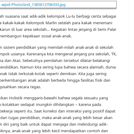
h suasana saat adik-adik kelompok Lu-lu berbagi cerita sebagai
a kakak-kakak Kelompok Marlin setelah para kakak menemani
karun di luar area sekolah… Kegiatan lintas jenjang di Semi Palar
membangun kepekaan sosial anak-anak.
gan sistem pendidikan yang memilah-milah anak-anak di sekolah
mpok usianya. Karenanya kita mengenal jenjang pra sekolah, TK,
 dan Atas. Sebetulnya pemilahan tersebut dilatar-belakangi
ndidikan. Namun kita sering lupa bahwa secara alamiah, dunia
k tidak terkotak-kotak seperti demikian. Kita juga sering
kembangan anak adalah berbeda hingga fasilitas fisik dan
pisahkan secara tegas.
dikan Holistik menggaris-bawahi bahwa segala sesuatu yang
-kotakkan sedapat mungkin dihilangkan – karena pada
kerja seperti itu. Saat koneksi dan interaksi yang positif dapat
 dari tugas pendidikan, maka anak-anak yang lebih besar akan
n diri yang baik untuk dapat menjaga dan melindungi adik-
aliknya, anak-anak yang lebih kecil mendapatkan contoh dan