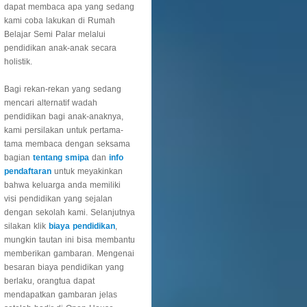
dapat membaca apa yang sedang
kami coba lakukan di Rumah
Belajar Semi Palar melalui
pendidikan anak-anak secara
holistik.
Bagi rekan-rekan yang sedang
mencari alternatif wadah
pendidikan bagi anak-anaknya,
kami persilakan untuk pertama-
tama membaca dengan seksama
bagian
tentang smipa
dan
info
pendaftaran
untuk meyakinkan
bahwa keluarga anda memiliki
visi pendidikan yang sejalan
dengan sekolah kami. Selanjutnya
silakan klik
biaya pendidikan
,
mungkin tautan ini bisa membantu
memberikan gambaran. Mengenai
besaran biaya pendidikan yang
berlaku, orangtua dapat
mendapatkan gambaran jelas