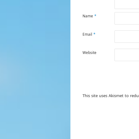
Name
*
Email
*
Website
This site uses Akismet to red