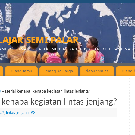
ajar semi palar
AMI DI RUMAH BELAJAR, MENEMUKAN KEPINGAN DIRI KAMI MAS
ruang tamu
ruang keluarga
dapur smipa
ruang b
8
» [serial kenapa] kenapa kegiatan lintas jenjang?
] kenapa kegiatan lintas jenjang?
a?
,
lintas jenjang
,
PG