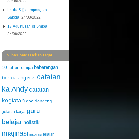
30/08/2022
LeuKaS [Leumpang ka
Sakola]
24/08/2022
17 Agustusan di Smipa
24/08/2022
pilihan berdasarkan tagar
babarengan
10 tahun smipa
catatan
bertualang
buku
ka Andy
catatan
kegiatan
doa
dongeng
guru
gelaran karya
belajar
holistik
imajinasi
jelajah
inspirasi