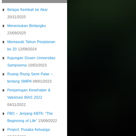
Belajar Kembali ke Akar
20/11/2025
Menemukan Bintangku
23/09/2025
Memasuki Tahun Perjalanan
ke 20
12/09/2024
Kujungan Dosen Universitas
Sampoerna
10/02/2023
Ruang Riung Semi Palar –
tentang SMIPA
09/01/2023
Penjaringan Kesehatan &
Vaksinasi BIAS 2022
04/11/2022
FBO – Jenjang KBTK: “The
Beginning of Life”
15/09/2022
Project: Pusaka Keluarga