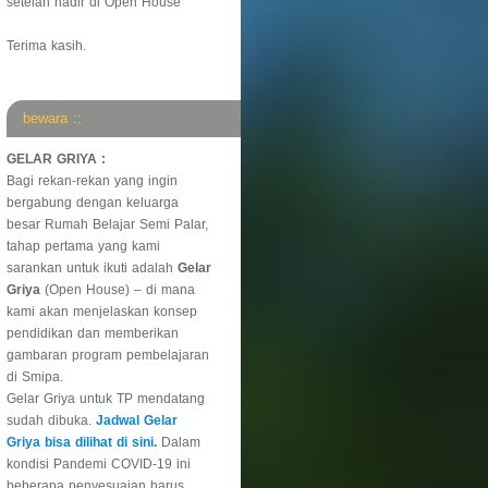
setelah hadir di Open House
Terima kasih.
bewara ::
GELAR GRIYA :
Bagi rekan-rekan yang ingin
bergabung dengan keluarga
besar Rumah Belajar Semi Palar,
tahap pertama yang kami
sarankan untuk ikuti adalah
Gelar
Griya
(Open House) – di mana
kami akan menjelaskan konsep
pendidikan dan memberikan
gambaran program pembelajaran
di Smipa.
Gelar Griya untuk TP mendatang
sudah dibuka.
Jadwal Gelar
Griya bisa dilihat di sini
.
Dalam
kondisi Pandemi COVID-19 ini
beberapa penyesuaian harus