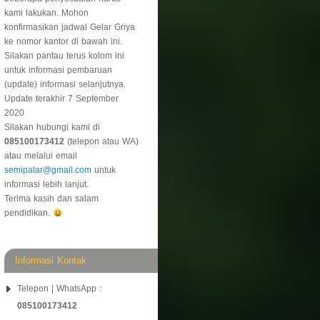
kami lakukan. Mohon
konfirmasikan jadwal Gelar Griya
ke nomor kantor di bawah ini.
Silakan pantau terus kolom ini
untuk informasi pembaruan
(update) informasi selanjutnya.
Update terakhir 7 September
2020
Silakan hubungi kami di
085100173412
(telepon atau WA)
atau melalui email
semipalar@gmail.com
untuk
informasi lebih lanjut.
Terima kasih dan salam
pendidikan.
Informasi Kontak
Telepon | WhatsApp :
085100173412