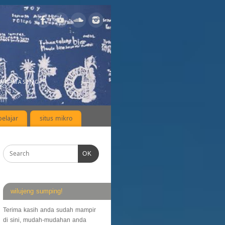
ING-MASING
elajar
situs mikro
OK
wilujeng sumping!
Terima kasih anda sudah mampir
di sini, mudah-mudahan anda