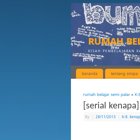
rumah bel
KISAH PEMBELAJARAN K
beranda
tentang smipa
rumah belajar semi palar
»
K-
[serial kenapa
By
|
28/11/2013
|
K-8
,
kenap