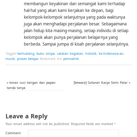
membangun keyakinan dan semangat kami terhadap
hal-hal yang akan kami kerjakan ke depan, bagi
kelompok-kelompok selanjutnya yang pada waktunya
juga akan menghadapi perjalanan besar. Sebagaimana
jalan hidup kita masing-masing, setiap individu di setiap
kelompok akan punya perjalanan belajarnya yang
berbeda. Sampai jumpa di kisah perjalanan selanjutnya.
Tagged
bertualang
,
buku smipa
,
catatan kegiatan
,
holistik
,
ke-Indonesia-an
,
musik
,
proses belajar
.
Bookmark the
permalink
.
«
keran cuci tangan dan papan
[bewara] Gelaran Karya Semi Palar
»
tanda tanya
Leave a Reply
Your email address will not be published.
Required fields are marked
*
Comment