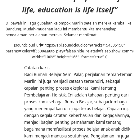
life, education is life itself”
Di bawah ini lagu gubahan kelompok Marlin setelah mereka kembali ke
Bandung. Mudah-mudahan lagu ini membantu kita menangkap
pengalaman perjalanan mereka. Selamat menikmati.
[soundcloud url=”https://api.soundcloud.com/tracks/154535150″
params=”color=ff5500&auto_play=false&hide_related=false&show_comment
width=”100%” height=”166″ iframe=”true” /]
Catatan kaki :
Bagi Rumah Belajar Semi Palar, perjalanan teman-teman
Marlin ini juga menjadi catatan tersendiri, sebagai
capaian penting proses eksplorasi kami tentang
Pembelajaran Holistik. Ini adalah tahapan penting dari
proses kami sebagai Rumah Belajar, sebagai lembaga
yang menempatkan diri juga terus belajar. Capaian ini,
dengan segala catatan keberhasilan dan kegagalannya,
menjadi bagian penting pemahaman kami tentang
bagaimana memfasilitasi proses belajar anak-anak didik
kami menjadi manusia seutuhnya. Pengalaman ini juga