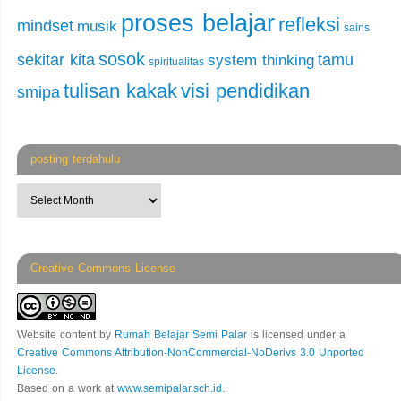
proses belajar
refleksi
mindset
musik
sains
sosok
sekitar kita
tamu
system thinking
spiritualitas
tulisan kakak
visi pendidikan
smipa
posting terdahulu
Creative Commons License
Website content
by
Rumah Belajar Semi Palar
is licensed under a
Creative Commons Attribution-NonCommercial-NoDerivs 3.0 Unported
License
.
Based on a work at
www.semipalar.sch.id
.