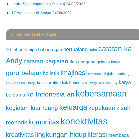
LeuKaS [Leumpang ka Sakola]
24/08/2022
17 Agustusan di Smipa
24/08/2022
pilihan berdasarkan tagar
catatan ka
bertualang
babarengan
10 tahun smipa
buku
Andy
catatan kegiatan
doa
dongeng
gelaran karya
imajinasi
guru belajar
holistik
jelajah bandung
inspirasi
karya
kak caroline
kak Koben
kak wienny
kak Amel
kak Braja
kak Rizky
kebersamaan
ke-Indonesia-an
bersama
keluarga
kegiatan luar ruang
kepekaan
kisah
konektivitas
komunitas
menarik
lingkungan hidup
literasi
kreativitas
membaca