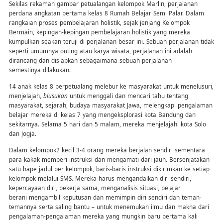
Sekilas rekaman gambar petualangan kelompok Marlin, perjalanan
perdana angkatan pertama kelas 8 Rumah Belajar Semi Palar. Dalam
rangkaian proses pembelajaran holistik, sejak jenjang Kelompok
Bermain, kepingan-kepingan pembelajaran holistik yang mereka
kumpulkan seakan teruji di perjalanan besar ini. Sebuah perjalanan tidak
seperti umumnya outing atau karya wisata, perjalanan ini adalah
dirancang dan disiapkan sebagaimana sebuah perjalanan
semestinya dilakukan.
14 anak kelas 8 berpetualang melebur ke masyarakat untuk menelusuri,
menjelajah,
blusukan
untuk menggali dan mencari tahu tentang
masyarakat, sejarah, budaya masyarakat Jawa, melengkapi pengalaman
belajar mereka di kelas 7 yang mengeksplorasi kota Bandung dan
sekitarnya. Selama 5 hari dan 5 malam, mereka menjelajahi kota Solo
dan Jogja.
Dalam kelompok2 kecil 3-4 orang mereka berjalan sendiri sementara
para kakak memberi instruksi dan mengamati dari jauh. Bersenjatakan
satu hape jadul per kelompok, baris-baris instruksi dikirimkan ke setiap
kelompok melalui SMS. Mereka harus mengandalkan diri sendiri,
kepercayaan diri, bekerja sama, menganalisis situasi, belajar
berani mengambil keputusan dan memimpin diri sendiri dan teman-
temannya serta saling bantu – untuk menemukan ilmu dan makna dari
pengalaman-pengalaman mereka yang mungkin baru pertama kali