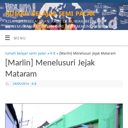
rumah belajar semi palar
KISAH PEMBELAJARAN KAMI DI RUMAH BELAJAR,
MENEMUKAN KEPINGAN DIRI KAMI MASING-MASING
MENU
rumah belajar semi palar
»
K-8
» [Marlin] Menelusuri Jejak Mataram
[Marlin] Menelusuri Jejak
Mataram
By
|
24/05/2014
|
K-8