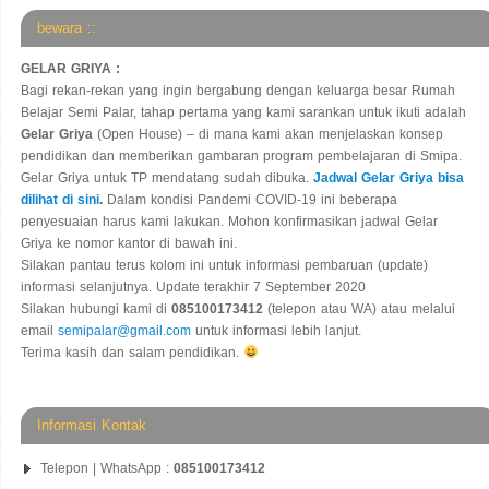
bewara ::
GELAR GRIYA :
Bagi rekan-rekan yang ingin bergabung dengan keluarga besar Rumah
Belajar Semi Palar, tahap pertama yang kami sarankan untuk ikuti adalah
Gelar Griya
(Open House) – di mana kami akan menjelaskan konsep
pendidikan dan memberikan gambaran program pembelajaran di Smipa.
Gelar Griya untuk TP mendatang sudah dibuka.
Jadwal Gelar Griya bisa
dilihat di sini
.
Dalam kondisi Pandemi COVID-19 ini beberapa
penyesuaian harus kami lakukan. Mohon konfirmasikan jadwal Gelar
Griya ke nomor kantor di bawah ini.
Silakan pantau terus kolom ini untuk informasi pembaruan (update)
informasi selanjutnya. Update terakhir 7 September 2020
Silakan hubungi kami di
085100173412
(telepon atau WA) atau melalui
email
semipalar@gmail.com
untuk informasi lebih lanjut.
Terima kasih dan salam pendidikan.
Informasi Kontak
Telepon | WhatsApp :
085100173412