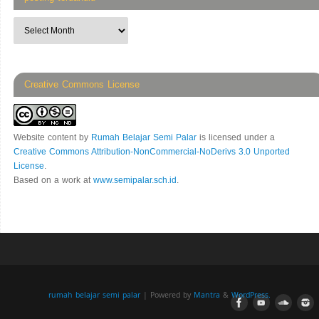
Creative Commons License
Website content
by
Rumah Belajar Semi Palar
is licensed under a
Creative Commons Attribution-NonCommercial-NoDerivs 3.0 Unported
License
.
Based on a work at
www.semipalar.sch.id
.
rumah belajar semi palar
| Powered by
Mantra
&
WordPress.