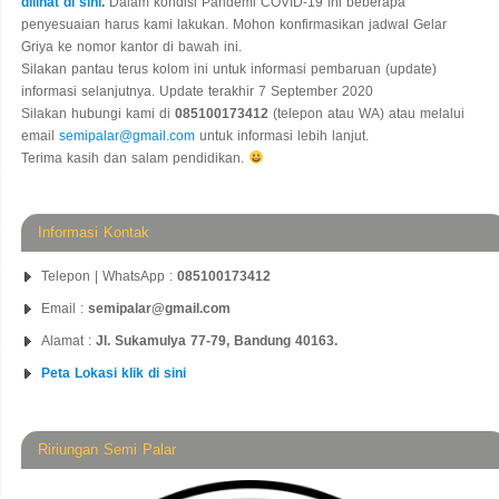
dilihat di sini
.
Dalam kondisi Pandemi COVID-19 ini beberapa
penyesuaian harus kami lakukan. Mohon konfirmasikan jadwal Gelar
Griya ke nomor kantor di bawah ini.
Silakan pantau terus kolom ini untuk informasi pembaruan (update)
informasi selanjutnya. Update terakhir 7 September 2020
Silakan hubungi kami di
085100173412
(telepon atau WA) atau melalui
email
semipalar@gmail.com
untuk informasi lebih lanjut.
Terima kasih dan salam pendidikan.
Informasi Kontak
Telepon | WhatsApp :
085100173412
Email :
semipalar@gmail.com
Alamat :
Jl. Sukamulya 77-79, Bandung 40163.
Peta Lokasi klik di sini
Ririungan Semi Palar