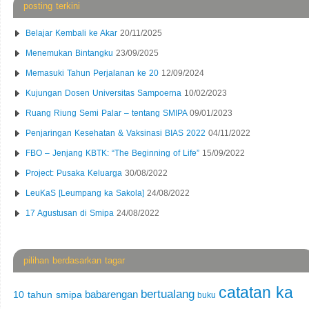
posting terkini
Belajar Kembali ke Akar
20/11/2025
Menemukan Bintangku
23/09/2025
Memasuki Tahun Perjalanan ke 20
12/09/2024
Kujungan Dosen Universitas Sampoerna
10/02/2023
Ruang Riung Semi Palar – tentang SMIPA
09/01/2023
Penjaringan Kesehatan & Vaksinasi BIAS 2022
04/11/2022
FBO – Jenjang KBTK: “The Beginning of Life”
15/09/2022
Project: Pusaka Keluarga
30/08/2022
LeuKaS [Leumpang ka Sakola]
24/08/2022
17 Agustusan di Smipa
24/08/2022
pilihan berdasarkan tagar
catatan ka
bertualang
babarengan
10 tahun smipa
buku