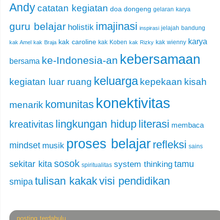
Andy
catatan kegiatan
doa
dongeng
gelaran karya
imajinasi
guru belajar
holistik
jelajah bandung
inspirasi
karya
kak caroline
kak Koben
kak wienny
kak Amel
kak Braja
kak Rizky
kebersamaan
ke-Indonesia-an
bersama
keluarga
kegiatan luar ruang
kepekaan
kisah
konektivitas
komunitas
menarik
lingkungan hidup
literasi
kreativitas
membaca
proses belajar
refleksi
mindset
musik
sains
sosok
sekitar kita
tamu
system thinking
spiritualitas
tulisan kakak
visi pendidikan
smipa
posting terdahulu