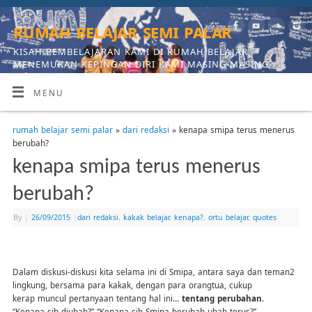
rumah belajar semi palar
KISAH PEMBELAJARAN KAMI DI RUMAH BELAJAR,
MENEMUKAN KEPINGAN DIRI KAMI MASING-MASING
MENU
rumah belajar semi palar
»
dari redaksi
» kenapa smipa terus menerus
berubah?
kenapa smipa terus menerus
berubah?
By
|
26/09/2015
|
dari redaksi
,
kakak belajar
,
kenapa?
,
ortu belajar
,
quotes
Dalam diskusi-diskusi kita selama ini di Smipa, antara saya dan teman2
lingkung, bersama para kakak, dengan para orangtua, cukup
kerap muncul pertanyaan tentang hal ini…
tentang perubahan
.
“Kenapa sih diubah?” “Kenapa sih Smipa berubah-ubah terus?”