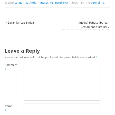
Tagged
catatan ka Andy
,
mindset
,
visi pendidikan
.
Bookmark the
permalink
.
«
Layar Tancap Smipa
[media] bahasa ibu dan
kemampuan literasi
»
Leave a Reply
Your email address will not be published.
Required fields are marked
*
Comment
*
Name
*