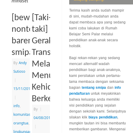
mindset
Terima kasih anda sudah mampir
[bewara]
[Taki-
di sini, mudah-mudahan anda
dapat membaca apa yang sedang
nonton
taki]
kami coba lakukan di Rumah
Belajar Semi Palar melalui
bareng
Gerakan
pendidikan anak-anak secara
holistik.
smipa
Transisi:
Bagi rekan-rekan yang sedang
Melangkah
By
Andy
mencari alternatif wadah
pendidikan bagi anak-anaknya,
Sutioso
Menuju
kami persilakan untuk pertama-
|
tama membaca dengan seksama
Kehidupan
bagian
tentang smipa
dan
info
15/11/2016
pendaftaran
untuk meyakinkan
Berkesadaran
|
bahwa keluarga anda memiliki
info
,
visi pendidikan yang sejalan
By
|
dengan sekolah kami. Selanjutnya
komunitas
04/08/2016
silakan klik
biaya pendidikan
,
orangtua
,
mungkin tautan ini bisa membantu
|
memberikan gambaran. Mengenai
lingkungan