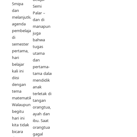
Smipa
Semi
dan
Palar –
melanjutkan
dan di
agenda
manapun
pembelajaran
juga
di
bahwa
semester
tugas
pertama,
utama
hari
dan
belajar
pertama-
kali ini
tama dalam
diisi
mendidik
dengan
anak
tema
terletak di
matematika.
tangan
Walaupun
orangtua,
begitu
ayah dan
hari ini
ibu. Saat
kita tidak
orangtua
bicara
gagal