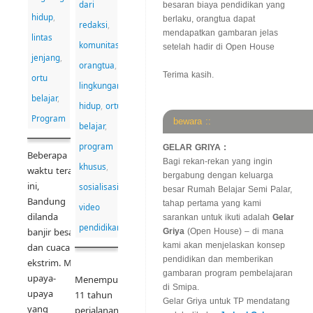
dari
besaran biaya pendidikan yang
hidup
,
berlaku, orangtua dapat
redaksi
,
mendapatkan gambaran jelas
lintas
komunitas
setelah hadir di Open House
jenjang
,
orangtua
,
Terima kasih.
ortu
lingkungan
belajar
,
hidup
,
ortu
Program
bewara ::
belajar
,
program
GELAR GRIYA :
Beberapa
Bagi rekan-rekan yang ingin
khusus
,
waktu terakhir
bergabung dengan keluarga
ini,
sosialisasi
,
besar Rumah Belajar Semi Palar,
Bandung
tahap pertama yang kami
video
dilanda
sarankan untuk ikuti adalah
Gelar
pendidikan
banjir besar
Griya
(Open House) – di mana
kami akan menjelaskan konsep
dan cuaca
pendidikan dan memberikan
ekstrim. Menjadikan
gambaran program pembelajaran
upaya-
Menempuh
di Smipa.
upaya
11 tahun
Gelar Griya untuk TP mendatang
yang
perjalanan