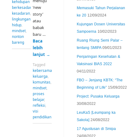
menuju
kehidupan
‘new
berkesadaran
,
Memasuki Tahun Perjalanan
kesadaran
,
story’
ke 20
12/09/2024
lingkungan
atau
Kujungan Dosen Universitas
hidup
,
babak
mindset
,
Sampoerna
10/02/2023
baru …
nonton
Baca
Ruang Riung Semi Palar –
bareng
lebih
tentang SMIPA
09/01/2023
lanjut
→
Penjaringan Kesehatan &
Vaksinasi BIAS 2022
Tagged
kebersamaan
,
04/11/2022
keluarga
,
FBO – Jenjang KBTK: “The
komunitas
,
mindset
,
Beginning of Life”
15/09/2022
proses
Project: Pusaka Keluarga
belajar
,
30/08/2022
refleksi
,
visi
LeuKaS [Leumpang ka
pendidikan
Sakola]
24/08/2022
17 Agustusan di Smipa
24/08/2022