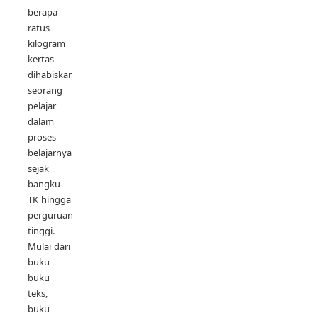
berapa
ratus
kilogram
kertas
dihabiskan
seorang
pelajar
dalam
proses
belajarnya
sejak
bangku
TK hingga
perguruan
tinggi.
Mulai dari
buku
buku
teks,
buku