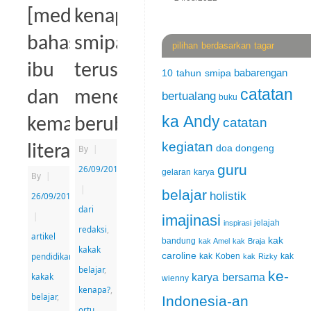
[media]
kenapa
bahasa
smipa
pilihan berdasarkan tagar
ibu
terus
babarengan
10 tahun smipa
catatan
dan
menerus
bertualang
buku
ka Andy
kemampuan
berubah?
catatan
kegiatan
literasi
By
|
doa
dongeng
guru
26/09/2015
gelaran karya
By
|
|
belajar
holistik
26/09/2015
dari
|
imajinasi
jelajah
inspirasi
redaksi
,
artikel
kak
bandung
kak Amel
kak Braja
kakak
pendidikan
,
caroline
kak Koben
kak
kak Rizky
belajar
,
ke-
kakak
karya bersama
wienny
kenapa?
,
belajar
,
Indonesia-an
ortu