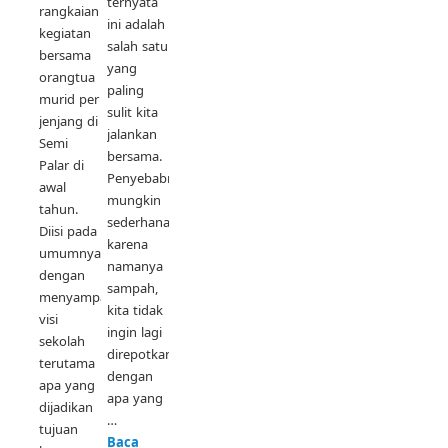
ternyata
rangkaian
ini adalah
kegiatan
salah satu
bersama
yang
orangtua
paling
murid per
sulit kita
jenjang di
jalankan
Semi
bersama.
Palar di
Penyebabnya
awal
mungkin
tahun.
sederhana,
Diisi pada
karena
umumnya
namanya
dengan
sampah,
menyampaikan
kita tidak
visi
ingin lagi
sekolah
direpotkan
terutama
dengan
apa yang
apa yang
dijadikan
…
tujuan
Baca