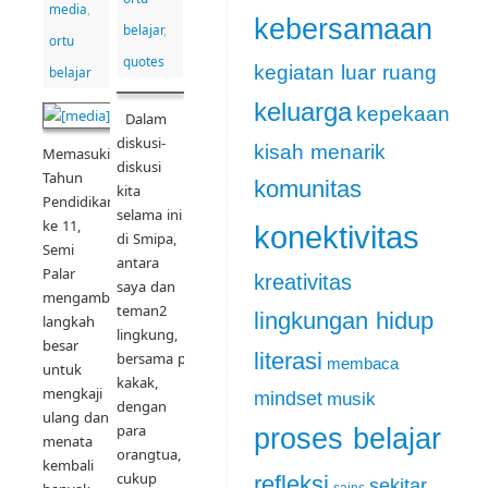
media
,
kebersamaan
belajar
,
ortu
quotes
kegiatan luar ruang
belajar
keluarga
kepekaan
Dalam
diskusi-
kisah menarik
Memasuki
diskusi
Tahun
komunitas
kita
Pendidikan
selama ini
ke 11,
konektivitas
di Smipa,
Semi
antara
Palar
kreativitas
saya dan
mengambil
teman2
lingkungan hidup
langkah
lingkung,
besar
literasi
bersama para
membaca
untuk
kakak,
mengkaji
mindset
musik
dengan
ulang dan
para
proses belajar
menata
orangtua,
kembali
cukup
refleksi
sekitar