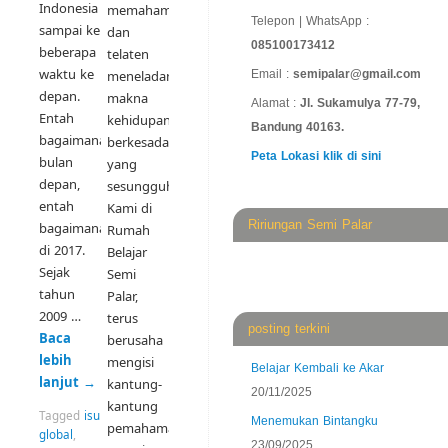
Indonesia
memahami
Telepon | WhatsApp :
sampai ke
dan
085100173412
beberapa
telaten
waktu ke
meneladani
Email :
semipalar@gmail.com
depan.
makna
Alamat :
Jl. Sukamulya 77-79,
Entah
kehidupan
Bandung 40163.
bagaimana
berkesadaran
Peta Lokasi klik di sini
bulan
yang
depan,
sesungguhnya.
entah
Kami di
Ririungan Semi Palar
bagaimana
Rumah
di 2017.
Belajar
Sejak
Semi
tahun
Palar,
2009 …
terus
posting terkini
Baca
berusaha
lebih
mengisi
Belajar Kembali ke Akar
lanjut
→
kantung-
20/11/2025
kantung
Tagged
isu
Menemukan Bintangku
pemahaman
global
,
23/09/2025