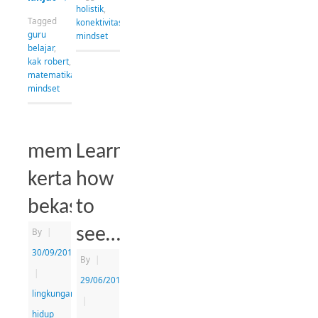
holistik
,
Tagged
konektivitas
,
guru
mindset
belajar
,
kak robert
,
matematika
,
mindset
memanfaatkan
Learn
kertas
how
bekas
to
see…
By
|
30/09/2013
By
|
|
29/06/2013
lingkungan
|
hidup