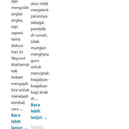
dan
atau tidak
mengolah
menjalankan
angka-
perannya
angka,
sebagai
tapi
pendidik
seperti
di rumah,
tema
tidak
diskusi
mungkin
hari ini
mengharapkan
‘Beyond
guru
Mathematics’
untuk
kak
menciptakan
Robert
keajaiban-
mengajak
keajaiban
kita untuk
bagi anak
menelaah
di …
kembali
Baca
cara …
lebih
Baca
lanjut
→
lebih
Tagged
lanjut
→