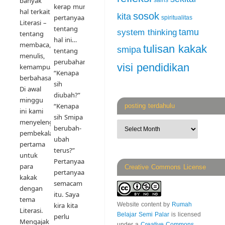
banyak
sains
kerap muncul
hal terkait
sosok
kita
pertanyaan
spiritualitas
Literasi –
tentang
tamu
system thinking
tentang
hal ini…
membaca,
tulisan kakak
smipa
tentang
menulis,
perubahan.
visi pendidikan
kemampuan
“Kenapa
berbahasa…
sih
Di awal
diubah?”
minggu
“Kenapa
posting terdahulu
ini kami
sih Smipa
menyelenggarakan
berubah-
pembekalan
ubah
pertama
terus?”
untuk
Pertanyaan-
para
Creative Commons License
pertanyaan
kakak
semacam
dengan
itu. Saya
tema
kira kita
Website content
by
Rumah
Literasi.
Belajar Semi Palar
is licensed
perlu
Mengajak
under a
Creative Commons