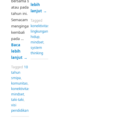
bersama sejak
lebih
atau pada
lanjut
→
tahun ini.
Semacam
Tagged
mengingatkan
konektivitas
,
lingkungan
kembali
hidup
,
pada …
mindset
,
Baca
system
lebih
thinking
lanjut
→
Tagged
10
tahun
smipa
,
komunitas
,
konektivitas
,
mindset
,
taki-taki
,
visi
pendidikan