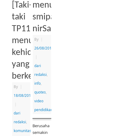
[Taki-
menuju
taki
smipa
TP11]
nirSampah
menuju
By
|
26/08/2014
kehidupan
|
yang
dari
berkesadaran
redaksi
,
info
,
By
|
quotes
,
18/08/2015
video
|
pendidikan
dari
redaksi
,
Berusaha
komunitas
semakin