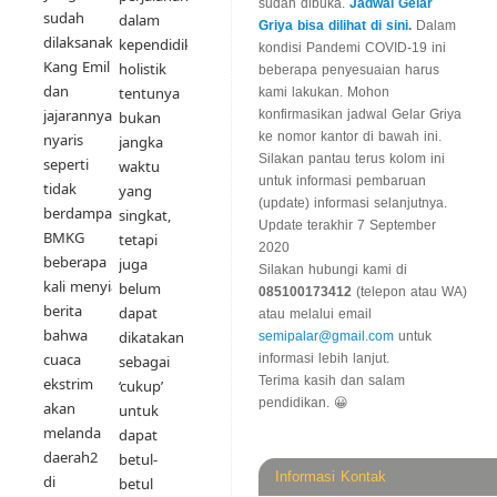
sudah dibuka.
Jadwal Gelar
sudah
dalam
Griya bisa dilihat di sini
.
Dalam
dilaksanakan
kependidikan
kondisi Pandemi COVID-19 ini
Kang Emil
holistik
beberapa penyesuaian harus
dan
tentunya
kami lakukan. Mohon
jajarannya
konfirmasikan jadwal Gelar Griya
bukan
ke nomor kantor di bawah ini.
nyaris
jangka
Silakan pantau terus kolom ini
seperti
waktu
untuk informasi pembaruan
tidak
yang
(update) informasi selanjutnya.
berdampak.
singkat,
Update terakhir 7 September
BMKG
tetapi
2020
beberapa
juga
Silakan hubungi kami di
kali menyiarkan
belum
085100173412
(telepon atau WA)
berita
dapat
atau melalui email
bahwa
dikatakan
semipalar@gmail.com
untuk
cuaca
informasi lebih lanjut.
sebagai
Terima kasih dan salam
ekstrim
‘cukup’
pendidikan. 😀
akan
untuk
melanda
dapat
daerah2
betul-
Informasi Kontak
di
betul