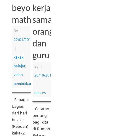
beyond
kerja
mathematics
sama
orangtua
By
|
22/01/2014
dan
|
guru
kakak
belajar
,
By
|
video
20/10/2013
pendidikan
|
quotes
Sebagai
bagian
Catatan
dari hari
penting
belajar
bagi kita
(Reboan)
di Rumah
kakak2
Belajar