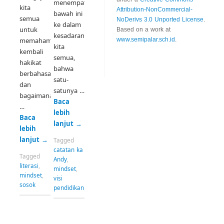
menempatkan pernyataan di
kita
Attribution-NonCommercial-
bawah ini
semua
NoDerivs 3.0 Unported License
.
ke dalam
untuk
Based on a work at
kesadaran
memahami
www.semipalar.sch.id
.
kita
kembali
semua,
hakikat
bahwa
berbahasa,
satu-
dan
satunya …
bagaimana
Baca
…
lebih
Baca
lanjut
→
lebih
lanjut
→
Tagged
catatan ka
Tagged
Andy
,
literasi
,
mindset
,
mindset
,
visi
sosok
pendidikan