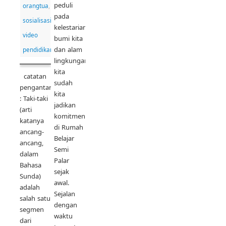
peduli
orangtua
,
pada
sosialisasi
,
kelestarian
video
bumi kita
dan alam
pendidikan
lingkungan
kita
catatan
sudah
pengantar
kita
: Taki-taki
jadikan
(arti
komitmen
katanya
di Rumah
ancang-
Belajar
ancang,
Semi
dalam
Palar
Bahasa
sejak
Sunda)
awal.
adalah
Sejalan
salah satu
dengan
segmen
waktu
dari