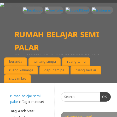
rumah belajar semi
palar
KISAH PEMBELAJARAN KAMI DI RUMAH BELAJAR,
MENEMUKAN KEPINGAN DIRI KAMI MASING-MASING
beranda
tentang smipa
ruang tamu
ruang keluarga
dapur smipa
ruang belajar
situs mikro
rumah belajar semi
OK
palar
» Tag » mindset
Tag Archives:
wilujeng sumping!