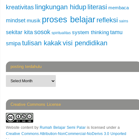
lingkungan hidup
literasi
kreativitas
membaca
proses belajar
refleksi
mindset
musik
sains
sosok
sekitar kita
tamu
system thinking
spiritualitas
tulisan kakak
visi pendidikan
smipa
posting terdahulu
Creative Commons License
Website content
by
Rumah Belajar Semi Palar
is licensed under a
Creative Commons Attribution-NonCommercial-NoDerivs 3.0 Unported