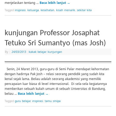
menjelaskan tentang …
Baca lebih lanjut
→
Tagged
inspirasi
,
keluarga
,
kesehatan
,
kisah menarik
,
sekitar kita
kunjungan Professor Josaphat
Tetuko Sri Sumantyo (mas Josh)
By
|
24/03/2013
|
kakak belajar
,
kunjungan
Senin, 24 Maret 2013, guru-guru di Semi Palar mendapat kehormatan
dengan hadirnya Pak Josh – relasi seorang pendidik yang sudah kita
kenal sejak lama. Beliau adalah seorang akademisi yang memiliki
pencapaian luar biasa di level internasional. Di sela-sela kegiatannya
memberikan sebuah kuliah umum di sebuah Universitas di Bandung,
beliau …
Baca lebih lanjut
→
Tagged
guru belajar
,
inspirasi
,
tamu smipa