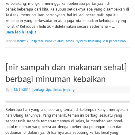
ke belakang, mungkin meninggalkan beberapa pertanyaan di
benak beberapa dari kita. Kalaupun setidaknya apa yang disampaikan di
Taki-taki memunculkan pertanyaan, hal ini jadi berita baik. Apa itu
kehidupan yang berkesadaran atau juga kita sebutkan kehidupan yang
holistik? Kehidupan holistik – didefinisikan secara sederhana – …
Baca lebih lanjut
→
Tagged
holistik
,
inspirasi
,
konektivitas
,
sosok
,
system thinking
,
visi pendidikan
[nir sampah dan makanan sehat]
berbagi minuman kebaikan
By
|
12/11/2014
|
berbagi tips
,
lintas jenjang
Beberapa hari yang lalu, seorang teman di kelompok Kunyit merayakan
hari Ulang Tahunnya. Yang menarik, teman ini berbagi sesuatu yang
sangat unik. Kepada teman-temannya di kelas, ia membagikan botol-
botol minuman yang berisi air dengan beberapa potongan buah dan
dedaunan di dalamnya. Di luarnya ada sepotong kertas kecil yang