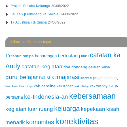
Project: Pusaka Keluarga
30/08/2022
LeuKaS [Leumpang ka Sakola]
24/08/2022
17 Agustusan di Smipa
24/08/2022
pilihan berdasarkan tagar
catatan ka
bertualang
babarengan
10 tahun smipa
buku
Andy
catatan kegiatan
doa
dongeng
gelaran karya
imajinasi
guru belajar
holistik
jelajah bandung
inspirasi
karya
kak caroline
kak Koben
kak wienny
kak Amel
kak Braja
kak Rizky
kebersamaan
ke-Indonesia-an
bersama
keluarga
kegiatan luar ruang
kepekaan
kisah
konektivitas
komunitas
menarik