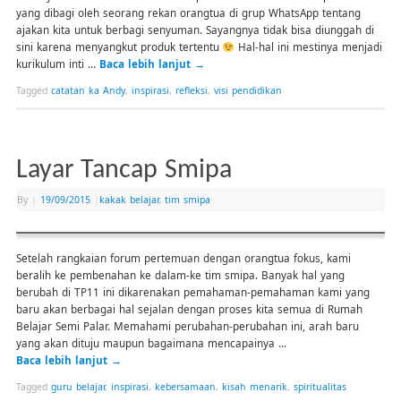
yang dibagi oleh seorang rekan orangtua di grup WhatsApp tentang
ajakan kita untuk berbagi senyuman. Sayangnya tidak bisa diunggah di
sini karena menyangkut produk tertentu
Hal-hal ini mestinya menjadi
kurikulum inti …
Baca lebih lanjut
→
Tagged
catatan ka Andy
,
inspirasi
,
refleksi
,
visi pendidikan
Layar Tancap Smipa
By
|
19/09/2015
|
kakak belajar
,
tim smipa
Setelah rangkaian forum pertemuan dengan orangtua fokus, kami
beralih ke pembenahan ke dalam-ke tim smipa. Banyak hal yang
berubah di TP11 ini dikarenakan pemahaman-pemahaman kami yang
baru akan berbagai hal sejalan dengan proses kita semua di Rumah
Belajar Semi Palar. Memahami perubahan-perubahan ini, arah baru
yang akan dituju maupun bagaimana mencapainya …
Baca lebih lanjut
→
Tagged
guru belajar
,
inspirasi
,
kebersamaan
,
kisah menarik
,
spiritualitas