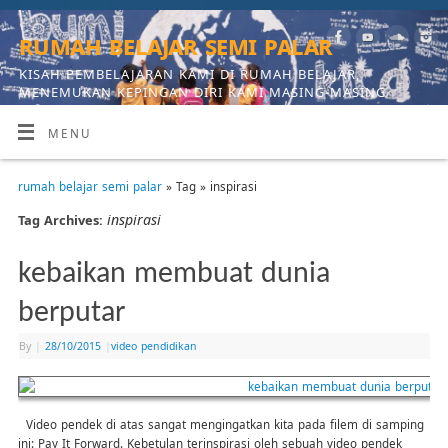
rumah belajar semi palar
KISAH PEMBELAJARAN KAMI DI RUMAH BELAJAR,
MENEMUKAN KEPINGAN DIRI KAMI MASING-MASING
MENU
rumah belajar semi palar
» Tag » inspirasi
inspirasi
Tag Archives:
kebaikan membuat dunia
berputar
By
|
28/10/2015
|
video pendidikan
Video pendek di atas sangat mengingatkan kita pada filem di samping
ini: Pay It Forward. Kebetulan terinspirasi oleh sebuah video pendek