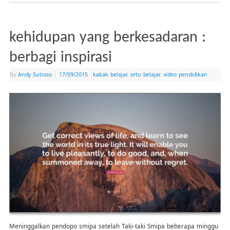
kehidupan yang berkesadaran :
berbagi inspirasi
By
Andy Sutioso
|
17/09/2015
|
kakak belajar
,
ortu belajar
,
video pendidikan
Meninggalkan pendopo smipa setelah Taki-taki Smipa beberapa minggu