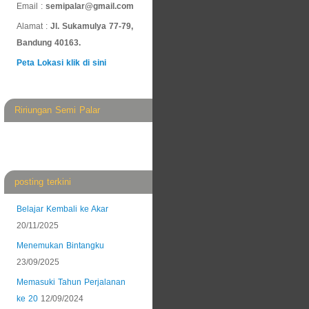
Email :
semipalar@gmail.com
Alamat :
Jl. Sukamulya 77-79,
Bandung 40163.
Peta Lokasi klik di sini
Ririungan Semi Palar
posting terkini
Belajar Kembali ke Akar
20/11/2025
Menemukan Bintangku
23/09/2025
Memasuki Tahun Perjalanan
ke 20
12/09/2024