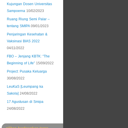
Kujungan Dosen Universitas
Sampoerna
10/02/2023
Ruang Riung Semi Palar –
tentang SMIPA
09/01/2023
Penjaringan Kesehatan &
Vaksinasi BIAS 2022
04/11/2022
FBO – Jenjang KBTK: “The
Beginning of Life”
15/09/2022
Project: Pusaka Keluarga
30/08/2022
LeuKaS [Leumpang ka
Sakola]
24/08/2022
17 Agustusan di Smipa
24/08/2022