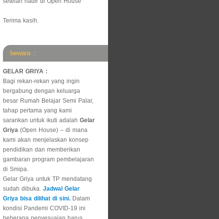
setelah hadir di Open House
Terima kasih.
bewara ::
GELAR GRIYA :
Bagi rekan-rekan yang ingin
bergabung dengan keluarga
besar Rumah Belajar Semi Palar,
tahap pertama yang kami
sarankan untuk ikuti adalah
Gelar
Griya
(Open House) – di mana
kami akan menjelaskan konsep
pendidikan dan memberikan
gambaran program pembelajaran
di Smipa.
Gelar Griya untuk TP mendatang
sudah dibuka.
Jadwal Gelar
Griya bisa dilihat di sini
.
Dalam
kondisi Pandemi COVID-19 ini
beberapa penyesuaian harus