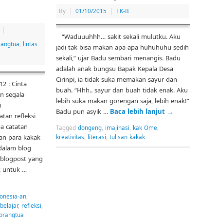
By
|
01/10/2015
|
TK-B
|
“Waduuuhhh… sakit sekali mulutku. Aku
rangtua
,
lintas
jadi tak bisa makan apa-apa huhuhuhu sedih
sekali,” ujar Badu sembari menangis. Badu
adalah anak bungsu Bapak Kepala Desa
Cirinpi, ia tidak suka memakan sayur dan
2 : Cinta
buah. “Hhh.. sayur dan buah tidak enak. Aku
n segala
lebih suka makan gorengan saja, lebih enak!”
i
Badu pun asyik …
Baca lebih lanjut
→
tan refleksi
a catatan
Tagged
dongeng
,
imajinasi
,
kak Ome
,
dan para kakak
kreativitas
,
literasi
,
tulisan kakak
dalam blog
8 blogpost yang
k untuk …
onesia-an
,
belajar
,
refleksi
,
 orangtua