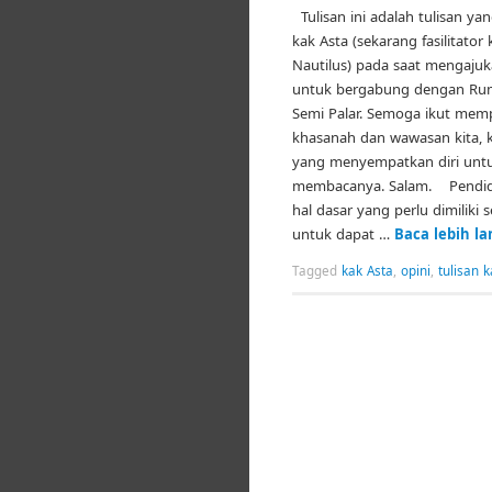
Tulisan ini adalah tulisan ya
kak Asta (sekarang fasilitato
Nautilus) pada saat mengajuka
untuk bergabung dengan Rum
Semi Palar. Semoga ikut mem
khasanah dan wawasan kita, 
yang menyempatkan diri unt
membacanya. Salam. Pendid
hal dasar yang perlu dimiliki 
untuk dapat …
Baca lebih l
Tagged
kak Asta
,
opini
,
tulisan 