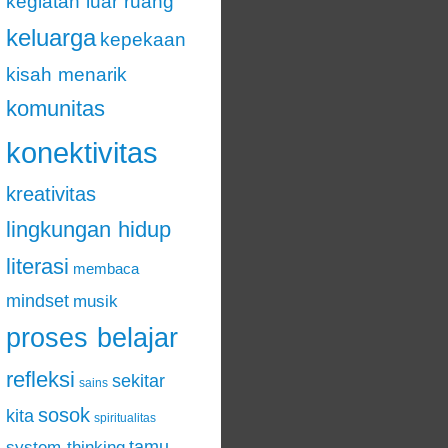
kegiatan luar ruang
keluarga
kepekaan
kisah menarik
komunitas
konektivitas
kreativitas
lingkungan hidup
literasi
membaca
mindset
musik
proses belajar
refleksi
sekitar
sains
sosok
kita
spiritualitas
tamu
system thinking