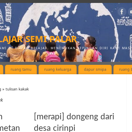
ajar semi palar
AMI DI RUMAH BELAJAR, MENEMUKAN KEPINGAN DIRI KAMI MAS
ruang tamu
ruang keluarga
dapur smipa
ruang b
 » tulisan kakak
ak
n
[merapi] dongeng dari
ametan
desa cirinpi