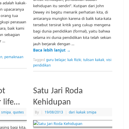
a adalah kakak-
kehidupan itu sendiri”. Kutipan dari John
in upacaranya
Dewey ini begitu menarik perhatian kita, di
 orang tua
antaranya mungkin karena di balik kata-kata
gkupi perasaan
tersebut tersirat kritik yang cukup mengena
ara, baik kami
bagi dunia pendidikan (formal), yaitu bahwa
un sebagian
selama ini dunia pendidikan kita telah sekian
r …
jauh berjarak dengan …
Baca lebih lanjut
→
an
,
pemaknaan
Tagged
guru belajar
,
kak Rizki
,
tulisan kakak
,
visi
pendidikan
ot
Satu Jari Roda
 life…
Kehidupan
k smipa
,
quotes
By
|
19/08/2013
|
dari kakak smipa
asing bagi kita,