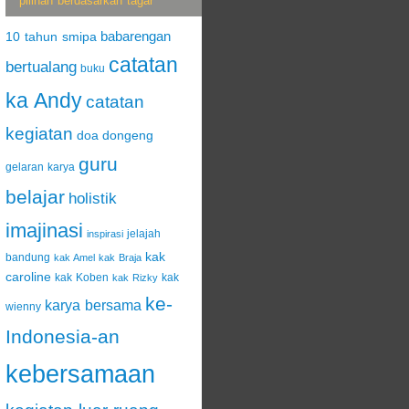
pilihan berdasarkan tagar
babarengan
10 tahun smipa
catatan
bertualang
buku
ka Andy
catatan
kegiatan
doa
dongeng
guru
gelaran karya
belajar
holistik
imajinasi
jelajah
inspirasi
kak
bandung
kak Amel
kak Braja
caroline
kak Koben
kak
kak Rizky
ke-
karya bersama
wienny
Indonesia-an
kebersamaan