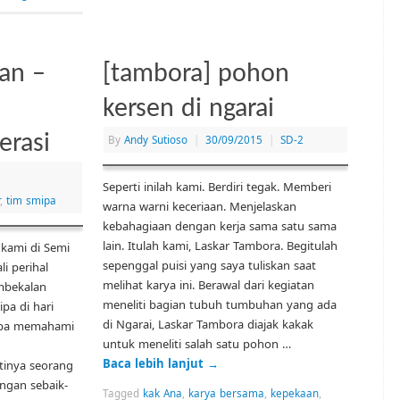
an –
[tambora] pohon
kersen di ngarai
erasi
By
Andy Sutioso
|
30/09/2015
|
SD-2
Seperti inilah kami. Berdiri tegak. Memberi
,
tim smipa
warna warni keceriaan. Menjelaskan
kebahagiaan dengan kerja sama satu sama
lain. Itulah kami, Laskar Tambora. Begitulah
 kami di Semi
sepenggal puisi yang saya tuliskan saat
i perihal
melihat karya ini. Berawal dari kegiatan
mbekalan
meneliti bagian tubuh tumbuhan yang ada
pa di hari
di Ngarai, Laskar Tambora diajak kakak
coba memahami
untuk meneliti salah satu pohon …
Baca lebih lanjut
→
inya seorang
ngan sebaik-
Tagged
kak Ana
,
karya bersama
,
kepekaan
,