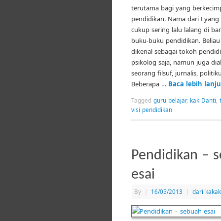
terutama bagi yang berkecim
pendidikan. Nama dari Eyang 
cukup sering lalu lalang di ba
buku-buku pendidikan. Belia
dikenal sebagai tokoh pendid
psikolog saja, namun juga dia
seorang filsuf, jurnalis, politik
Beberapa …
Baca lebih lanj
Tagged
guru belajar
,
kak Danti
,
visi pendidikan
Pendidikan – 
esai
By
|
16/05/2013
|
dari kaka