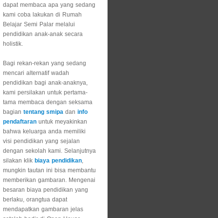
dapat membaca apa yang sedang
kami coba lakukan di Rumah
Belajar Semi Palar melalui
pendidikan anak-anak secara
holistik.
Bagi rekan-rekan yang sedang
mencari alternatif wadah
pendidikan bagi anak-anaknya,
kami persilakan untuk pertama-
tama membaca dengan seksama
bagian
tentang smipa
dan
info
pendaftaran
untuk meyakinkan
bahwa keluarga anda memiliki
visi pendidikan yang sejalan
dengan sekolah kami. Selanjutnya
silakan klik
biaya pendidikan
,
mungkin tautan ini bisa membantu
memberikan gambaran. Mengenai
besaran biaya pendidikan yang
berlaku, orangtua dapat
mendapatkan gambaran jelas