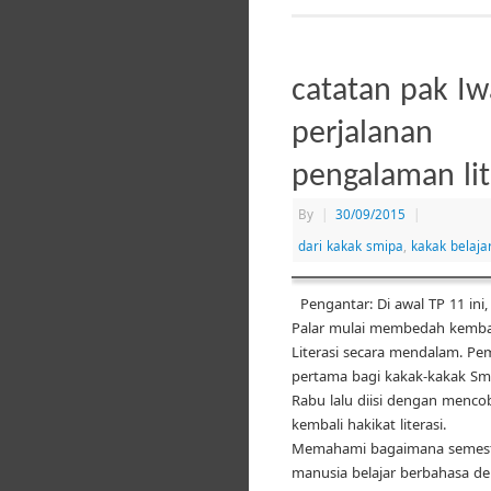
catatan pak Iw
perjalanan
pengalaman lit
By
|
30/09/2015
|
dari kakak smipa
,
kakak belajar
Pengantar: Di awal TP 11 ini,
Palar mulai membedah kembal
Literasi secara mendalam. Pe
pertama bagi kakak-kakak Smi
Rabu lalu diisi dengan men
kembali hakikat literasi.
Memahami bagaimana semest
manusia belajar berbahasa de