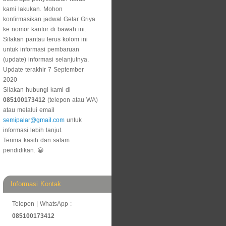
kami lakukan. Mohon
konfirmasikan jadwal Gelar Griya
ke nomor kantor di bawah ini.
Silakan pantau terus kolom ini
untuk informasi pembaruan
(update) informasi selanjutnya.
Update terakhir 7 September
2020
Silakan hubungi kami di
085100173412
(telepon atau WA)
atau melalui email
semipalar@gmail.com
untuk
informasi lebih lanjut.
Terima kasih dan salam
pendidikan. 😀
Informasi Kontak
Telepon | WhatsApp :
085100173412