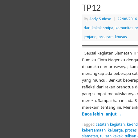
TP12
By
Andy Sutioso
|
22/08/2016
dari kakak smipa
,
komunitas o
jenjang
,
program khusus
Seusai kegiatan Slametan TP1
Bumiku Cinta Negeriku denga
dinamika dan prosesnya, kam
menangkap ada beberapa cata
yang muncul. Berikut beberap
refleksi dari rekan orangtua 
yang sempat menuliskannya 
mereka. Sampai hari ini ada 
merekam tentang ini. Menari
Baca lebih lanjut
→
Tagged
catatan kegiatan
,
ke-Ind
kebersamaan
,
keluarga
,
proses 
slametan
,
tulisan kakak
,
tulisan