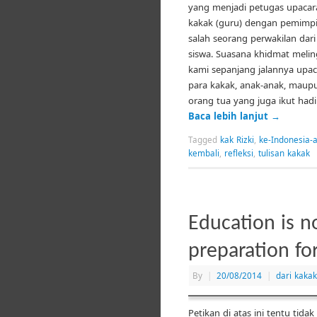
yang menjadi petugas upacar
kakak (guru) dengan pemimp
salah seorang perwakilan dari
siswa. Suasana khidmat melin
kami sepanjang jalannya upac
para kakak, anak-anak, maup
orang tua yang juga ikut hadi
Baca lebih lanjut
→
Tagged
kak Rizki
,
ke-Indonesia-
kembali
,
refleksi
,
tulisan kakak
Education is n
preparation for
By
|
20/08/2014
|
dari kaka
Petikan di atas ini tentu tidak 