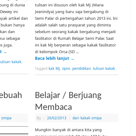
pung di dunia
tulisan ini disusun oleh kak MJ (Maria
Dewey ini
Jeanindya) yang baru saja bergabung di
nyak artikel dan
Semi Palar di pertengahan tahun 2013 ini. Ini
u bukan hanya
adalah salah satu prasyarat yang diminta
ikan dan
sebelum seorang kakak bergabung menjadi
kui sebagai
fasilitator di Rumah Belajar Semi Palar. Saat
us juga.
ini kak MJ berperan sebagai kakak fasilitator
ut
→
di kelompok Orca (SD …
Baca lebih lanjut
→
tulisan kakak
,
Tagged
kak MJ
,
opini
,
pendidikan
,
tulisan kakak
sebuah
Belajar / Berjuang
Membaca
k smipa
By
|
26/02/2013
|
dari kakak smipa
Mungkin banyak di antara kita yang