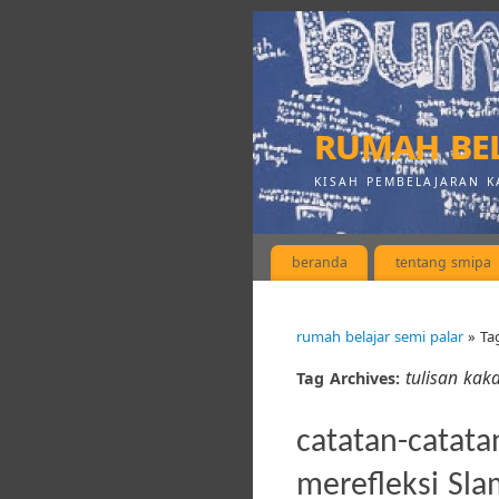
rumah bel
KISAH PEMBELAJARAN K
beranda
tentang smipa
rumah belajar semi palar
» Tag
tulisan kak
Tag Archives:
catatan-catata
merefleksi Sl