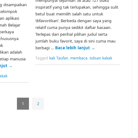
mempunyai sejumlah 58 atau 127 buku
ng disampaikan
inspiratif yang tak terlupakan, sehingga sulit
r kelompok
betul buat memilih salah satu untuk
n aplikasi
‘difavoritkan’. Berbeda dengan saya yang
ah Belajar
relatif cuma punya sedikit daftar bacaan.
perkaya
Terlepas dari perihal pilihan judul serta
khususnya
jumlah buku favorit, saya di sini cuma mau
uk
berbagi …
Baca lebih lanjut
→
ikan adalah
Tagged
kak Taufan
,
membaca
,
tulisan kakak
setiap manusia
anjut
→
kakak
1
2