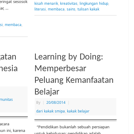
eringat sesosok
kisah menarik
,
kreativitas
,
lingkungan hidup
,
ar, …
literasi
,
membaca
,
sains
,
tulisan kakak
si
,
membaca
,
gatan
Learning by Doing:
nesia
Memperbesar
Peluang Kemanfaatan
Belajar
munitas
By
|
20/08/2014
|
dari kakak smipa
,
kakak belajar
acara
“Pendidikan bukanlah sebuah persiapan
un ini, karena
untuk kehidupan; pendidikan adalah