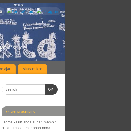
ING-MASING
elajar
situs mikro
OK
wilujeng sumping!
Terima kasih anda sudah mampir
di sini, mudah-mudahan anda