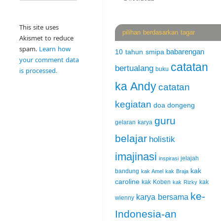
This site uses
pilihan berdasarkan tagar
Akismet to reduce
spam.
Learn how
babarengan
10 tahun smipa
your comment data
catatan
bertualang
buku
is processed.
ka Andy
catatan
kegiatan
doa
dongeng
guru
gelaran karya
belajar
holistik
imajinasi
jelajah
inspirasi
kak
bandung
kak Amel
kak Braja
caroline
kak Koben
kak
kak Rizky
ke-
karya bersama
wienny
Indonesia-an