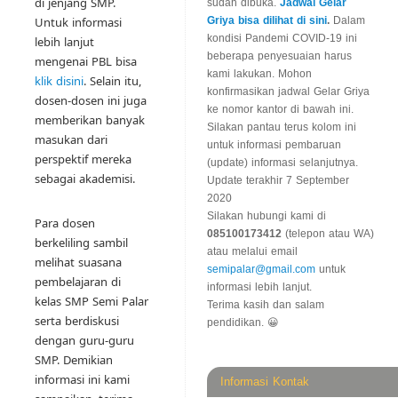
di jenjang SMP.
sudah dibuka.
Jadwal Gelar
Untuk informasi
Griya bisa dilihat di sini
.
Dalam
kondisi Pandemi COVID-19 ini
lebih lanjut
beberapa penyesuaian harus
mengenai PBL bisa
kami lakukan. Mohon
klik disini
. Selain itu,
konfirmasikan jadwal Gelar Griya
dosen-dosen ini juga
ke nomor kantor di bawah ini.
memberikan banyak
Silakan pantau terus kolom ini
masukan dari
untuk informasi pembaruan
perspektif mereka
(update) informasi selanjutnya.
sebagai akademisi.
Update terakhir 7 September
2020
Silakan hubungi kami di
Para dosen
085100173412
(telepon atau WA)
berkeliling sambil
atau melalui email
melihat suasana
semipalar@gmail.com
untuk
pembelajaran di
informasi lebih lanjut.
kelas SMP Semi Palar
Terima kasih dan salam
serta berdiskusi
pendidikan. 😀
dengan guru-guru
SMP. Demikian
informasi ini kami
Informasi Kontak