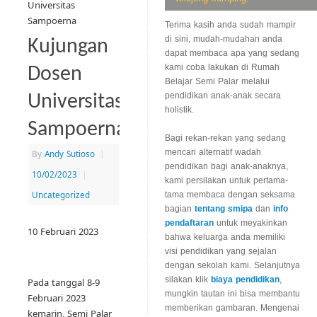
Universitas
Sampoerna
Terima kasih anda sudah mampir
di sini, mudah-mudahan anda
Kujungan
dapat membaca apa yang sedang
kami coba lakukan di Rumah
Dosen
Belajar Semi Palar melalui
pendidikan anak-anak secara
Universitas
holistik.
Sampoerna
Bagi rekan-rekan yang sedang
mencari alternatif wadah
By
Andy Sutioso
|
pendidikan bagi anak-anaknya,
10/02/2023
|
kami persilakan untuk pertama-
Uncategorized
tama membaca dengan seksama
bagian
tentang smipa
dan
info
pendaftaran
untuk meyakinkan
10 Februari 2023
bahwa keluarga anda memiliki
visi pendidikan yang sejalan
dengan sekolah kami. Selanjutnya
silakan klik
biaya pendidikan
,
Pada tanggal 8-9
mungkin tautan ini bisa membantu
Februari 2023
memberikan gambaran. Mengenai
kemarin, Semi Palar