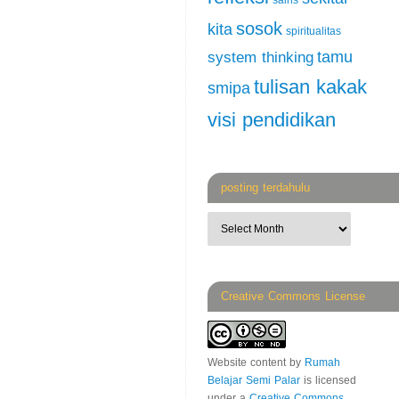
sains
sosok
kita
spiritualitas
tamu
system thinking
tulisan kakak
smipa
visi pendidikan
posting terdahulu
Creative Commons License
Website content
by
Rumah
Belajar Semi Palar
is licensed
under a
Creative Commons