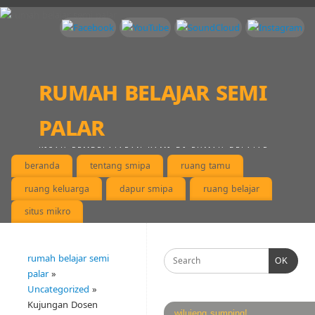
rumah belajar semi
palar
KISAH PEMBELAJARAN KAMI DI RUMAH BELAJAR,
MENEMUKAN KEPINGAN DIRI KAMI MASING-MASING
beranda
tentang smipa
ruang tamu
ruang keluarga
dapur smipa
ruang belajar
situs mikro
rumah belajar semi
OK
palar
»
Uncategorized
»
Kujungan Dosen
wilujeng sumping!