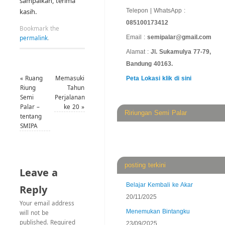
sampaikan, terima
Telepon | WhatsApp :
kasih.
085100173412
Bookmark the
Email :
semipalar@gmail.com
permalink
.
Alamat :
Jl. Sukamulya 77-79,
Bandung 40163.
«
Ruang
Memasuki
Peta Lokasi klik di sini
Riung
Tahun
Semi
Perjalanan
Palar –
ke 20
»
Ririungan Semi Palar
tentang
SMIPA
posting terkini
Leave a
Belajar Kembali ke Akar
Reply
20/11/2025
Your email address
Menemukan Bintangku
will not be
published.
Required
23/09/2025