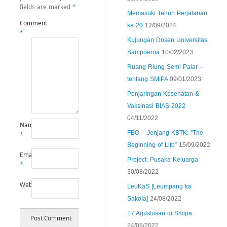
fields are marked
*
Memasuki Tahun Perjalanan
Comment
ke 20
12/09/2024
*
Kujungan Dosen Universitas
Sampoerna
10/02/2023
Ruang Riung Semi Palar –
tentang SMIPA
09/01/2023
Penjaringan Kesehatan &
Vaksinasi BIAS 2022
04/11/2022
Name
FBO – Jenjang KBTK: “The
*
Beginning of Life”
15/09/2022
Email
Project: Pusaka Keluarga
*
30/08/2022
Website
LeuKaS [Leumpang ka
Sakola]
24/08/2022
17 Agustusan di Smipa
24/08/2022