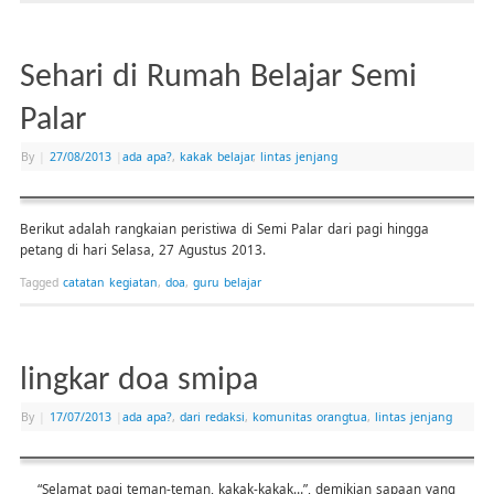
Sehari di Rumah Belajar Semi
Palar
By
|
27/08/2013
|
ada apa?
,
kakak belajar
,
lintas jenjang
Berikut adalah rangkaian peristiwa di Semi Palar dari pagi hingga
petang di hari Selasa, 27 Agustus 2013.
Tagged
catatan kegiatan
,
doa
,
guru belajar
lingkar doa smipa
By
|
17/07/2013
|
ada apa?
,
dari redaksi
,
komunitas orangtua
,
lintas jenjang
“Selamat pagi teman-teman, kakak-kakak…”, demikian sapaan yang