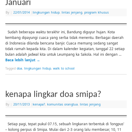
Januari
By
|
22/01/2014
|
lingkungan hidup
,
lintas jenjang
,
program khusus
Sudah beberapa waktu terakhir ini, Bandung diguyur hujan. Kota
kembang dipayungi cuaca yang serba tidak menentu. Berbagai daerah
di Indonesia dilanda bencana banjir. Cuaca memang sedang sangat
tidak ramah kepada kita. Di dalam kalender kegiatan, tanggal 22 setiap
bulan adalah jadwal kita untuk Leumpang ka Sakola. Hal ini dengan …
Baca lebih lanjut
→
Tagged
doa
,
lingkungan hidup
,
walk to school
kenapa lingkar doa smipa?
By
|
20/11/2013
|
kenapa?
,
komunitas orangtua
,
lintas jenjang
Setiap pagi, tepat pukul 07.15, sebuah lingkaran terbentuk di ‘longpus’
– kolong perpus di Smipa. Mulai dari 2-3 orang lalu membesar, 10, 11