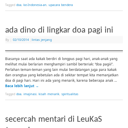
Tagged
doa
,
ke-Indonesia-an
,
upacara bendera
ada dino di lingkar doa pagi ini
By
|
02/10/2014
|
lintas jenjang
Biasanya saat ada kakak berdiri di longpus pagi hari, anak-anak yang
melihat mulai berlarian menghampiri sambil berteriak: “doa pagiii”.
Perlahan teman-teman yang lain mulai berdatangan juga para kakak
dan orangtua yang kebetulan ada di sekitar tempat kita memanjatkan
doa di pagi hari. Hari ini ada yang menarik, karena beberapa anak …
Baca lebih lanjut
→
Tagged
doa
,
imajinasi
,
kisah menarik
,
spiritualitas
secercah mentari di LeuKaS