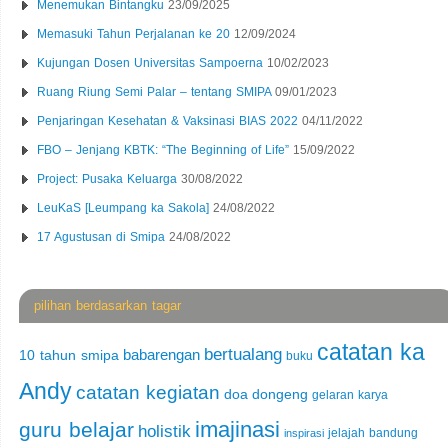
Menemukan Bintangku
23/09/2025
Memasuki Tahun Perjalanan ke 20
12/09/2024
Kujungan Dosen Universitas Sampoerna
10/02/2023
Ruang Riung Semi Palar – tentang SMIPA
09/01/2023
Penjaringan Kesehatan & Vaksinasi BIAS 2022
04/11/2022
FBO – Jenjang KBTK: “The Beginning of Life”
15/09/2022
Project: Pusaka Keluarga
30/08/2022
LeuKaS [Leumpang ka Sakola]
24/08/2022
17 Agustusan di Smipa
24/08/2022
pilihan berdasarkan tagar
catatan ka
bertualang
babarengan
10 tahun smipa
buku
Andy
catatan kegiatan
doa
dongeng
gelaran karya
imajinasi
guru belajar
holistik
jelajah bandung
inspirasi