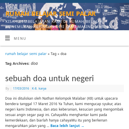
rumah belajar semi palar
KISAH PEMBELAJARAN KAMI DI RUMAH BELAJAR,
MENEMUKAN KEPINGAN DIRI KAMI MASING-MASING
MENU
rumah belajar semi palar
» Tag » doa
doa
Tag Archives:
sebuah doa untuk negeri
By
|
17/03/2016
|
K-8
,
karya
Doa ini dituliskan oleh Nathan Kelompok Malabar (K8) untuk upacara
bendera tanggal 17 Maret 2016 Ya Tuhan, kami mengucap syukur, atas
negeri kami Indonesia, dan atas keberanian, kesucian yang mengombak
sesuai angin segar pagi ini. CahayaMu menghantar kami pada
kemerdekaan, dan biarlah hanya cahayaMu itu yang berkenan
mengarahkan jalan yang …
Baca lebih lanjut
→