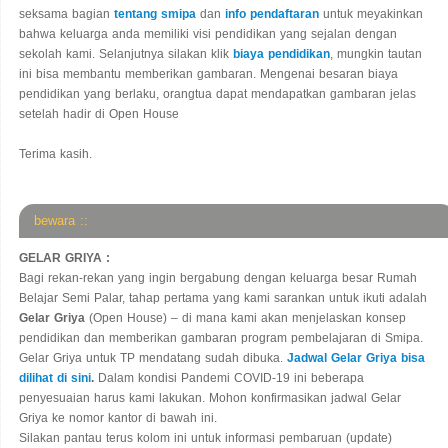
seksama bagian
tentang smipa
dan
info pendaftaran
untuk meyakinkan
bahwa keluarga anda memiliki visi pendidikan yang sejalan dengan
sekolah kami. Selanjutnya silakan klik
biaya pendidikan
, mungkin tautan
ini bisa membantu memberikan gambaran. Mengenai besaran biaya
pendidikan yang berlaku, orangtua dapat mendapatkan gambaran jelas
setelah hadir di Open House
Terima kasih.
bewara ::
GELAR GRIYA :
Bagi rekan-rekan yang ingin bergabung dengan keluarga besar Rumah
Belajar Semi Palar, tahap pertama yang kami sarankan untuk ikuti adalah
Gelar Griya
(Open House) – di mana kami akan menjelaskan konsep
pendidikan dan memberikan gambaran program pembelajaran di Smipa.
Gelar Griya untuk TP mendatang sudah dibuka.
Jadwal Gelar Griya bisa
dilihat di sini
.
Dalam kondisi Pandemi COVID-19 ini beberapa
penyesuaian harus kami lakukan. Mohon konfirmasikan jadwal Gelar
Griya ke nomor kantor di bawah ini.
Silakan pantau terus kolom ini untuk informasi pembaruan (update)