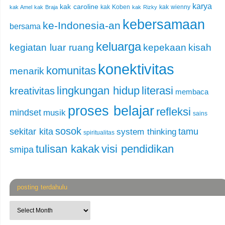
karya
kak caroline
kak Koben
kak wienny
kak Amel
kak Braja
kak Rizky
kebersamaan
ke-Indonesia-an
bersama
keluarga
kegiatan luar ruang
kepekaan
kisah
konektivitas
komunitas
menarik
lingkungan hidup
literasi
kreativitas
membaca
proses belajar
refleksi
mindset
musik
sains
sosok
sekitar kita
tamu
system thinking
spiritualitas
tulisan kakak
visi pendidikan
smipa
posting terdahulu