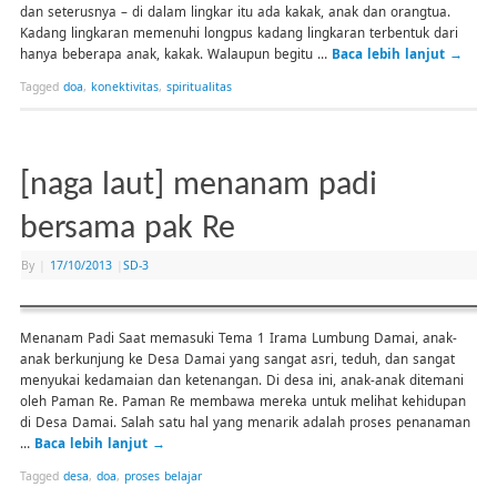
dan seterusnya – di dalam lingkar itu ada kakak, anak dan orangtua.
Kadang lingkaran memenuhi longpus kadang lingkaran terbentuk dari
hanya beberapa anak, kakak. Walaupun begitu …
Baca lebih lanjut
→
Tagged
doa
,
konektivitas
,
spiritualitas
[naga laut] menanam padi
bersama pak Re
By
|
17/10/2013
|
SD-3
Menanam Padi Saat memasuki Tema 1 Irama Lumbung Damai, anak-
anak berkunjung ke Desa Damai yang sangat asri, teduh, dan sangat
menyukai kedamaian dan ketenangan. Di desa ini, anak-anak ditemani
oleh Paman Re. Paman Re membawa mereka untuk melihat kehidupan
di Desa Damai. Salah satu hal yang menarik adalah proses penanaman
…
Baca lebih lanjut
→
Tagged
desa
,
doa
,
proses belajar