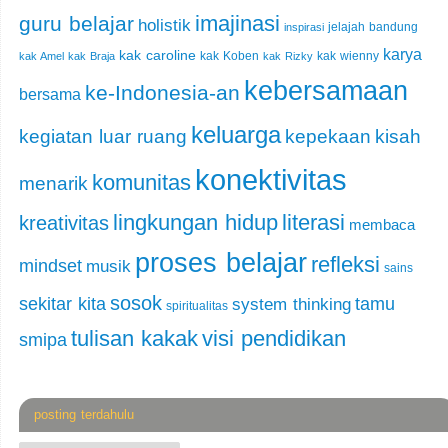
imajinasi
guru belajar
holistik
jelajah bandung
inspirasi
karya
kak caroline
kak Koben
kak wienny
kak Amel
kak Braja
kak Rizky
kebersamaan
ke-Indonesia-an
bersama
keluarga
kegiatan luar ruang
kepekaan
kisah
konektivitas
komunitas
menarik
lingkungan hidup
literasi
kreativitas
membaca
proses belajar
refleksi
mindset
musik
sains
sosok
sekitar kita
tamu
system thinking
spiritualitas
tulisan kakak
visi pendidikan
smipa
posting terdahulu