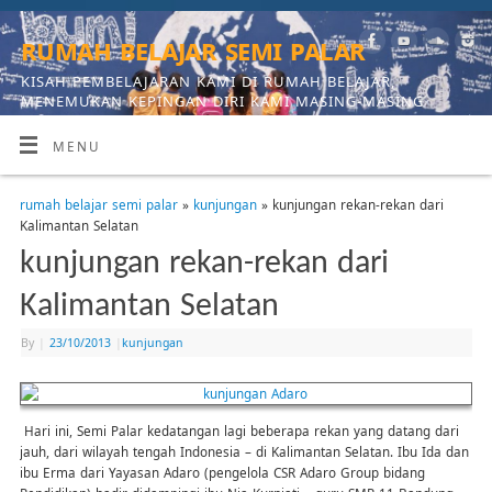
rumah belajar semi palar
KISAH PEMBELAJARAN KAMI DI RUMAH BELAJAR,
MENEMUKAN KEPINGAN DIRI KAMI MASING-MASING
MENU
rumah belajar semi palar
»
kunjungan
» kunjungan rekan-rekan dari
Kalimantan Selatan
kunjungan rekan-rekan dari
Kalimantan Selatan
By
|
23/10/2013
|
kunjungan
Hari ini, Semi Palar kedatangan lagi beberapa rekan yang datang dari
jauh, dari wilayah tengah Indonesia – di Kalimantan Selatan. Ibu Ida dan
ibu Erma dari Yayasan Adaro (pengelola CSR Adaro Group bidang