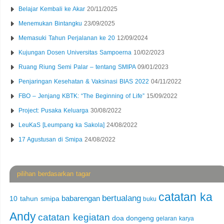
Belajar Kembali ke Akar
20/11/2025
Menemukan Bintangku
23/09/2025
Memasuki Tahun Perjalanan ke 20
12/09/2024
Kujungan Dosen Universitas Sampoerna
10/02/2023
Ruang Riung Semi Palar – tentang SMIPA
09/01/2023
Penjaringan Kesehatan & Vaksinasi BIAS 2022
04/11/2022
FBO – Jenjang KBTK: “The Beginning of Life”
15/09/2022
Project: Pusaka Keluarga
30/08/2022
LeuKaS [Leumpang ka Sakola]
24/08/2022
17 Agustusan di Smipa
24/08/2022
pilihan berdasarkan tagar
catatan ka
bertualang
babarengan
10 tahun smipa
buku
Andy
catatan kegiatan
doa
dongeng
gelaran karya