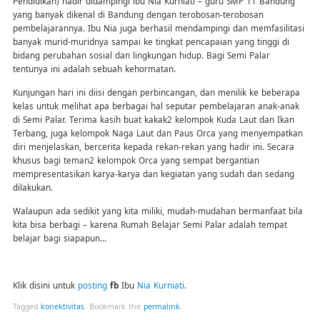
Pendidikan) hadir didampingi ibu Nia Kurniati – guru SMP 11 Bandung
yang banyak dikenal di Bandung dengan terobosan-terobosan
pembelajarannya. Ibu Nia juga berhasil mendampingi dan memfasilitasi
banyak murid-muridnya sampai ke tingkat pencapaian yang tinggi di
bidang perubahan sosial dan lingkungan hidup. Bagi Semi Palar
tentunya ini adalah sebuah kehormatan.
Kunjungan hari ini diisi dengan perbincangan, dan menilik ke beberapa
kelas untuk melihat apa berbagai hal seputar pembelajaran anak-anak
di Semi Palar. Terima kasih buat kakak2 kelompok Kuda Laut dan Ikan
Terbang, juga kelompok Naga Laut dan Paus Orca yang menyempatkan
diri menjelaskan, bercerita kepada rekan-rekan yang hadir ini. Secara
khusus bagi teman2 kelompok Orca yang sempat bergantian
mempresentasikan karya-karya dan kegiatan yang sudah dan sedang
dilakukan.
Walaupun ada sedikit yang kita miliki, mudah-mudahan bermanfaat bila
kita bisa berbagi – karena Rumah Belajar Semi Palar adalah tempat
belajar bagi siapapun…
Klik disini untuk
posting
fb
Ibu
Nia Kurniati
.
Tagged
konektivitas
.
Bookmark the
permalink
.