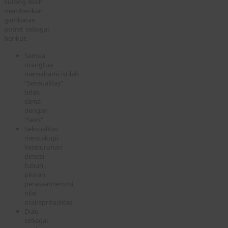
kurang lebih
memberikan
gambaran
potret sebagai
berikut:
Semua
orangtua
memahami istilah
“Seksualitas”
tidak
sama
dengan
“Seks”
Seksualitas
mencakupi
keseluruhan
dimesi
tubuh,
pikiran,
perasaan/emosi,
nilai
oral/spritualitas
Dulu
sebagai