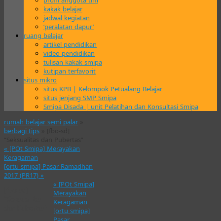
profil anggota tim
kakak belajar
jadwal kegiatan
‘peralatan dapur’
ruang belajar
artikel pendidikan
video pendidikan
tulisan kakak smipa
kutipan terfavorit
situs mikro
situs KPB | Kelompok Petualang Belajar
situs jenjang SMP Smipa
Smipa Disada | unit Pelatihan dan Konsultasi Smipa
rumah belajar semi palar
»
berbagi tips
» [fbo-sd]
“Seksualitas dan Pubertas”
«
[POt Smipa] Merayakan
Keragaman
[ortu smipa] Pasar Ramadhan
2017 (PR17)
»
«
[POt Smipa]
[fbo-sd]
Merayakan
“Seksualitas
Keragaman
dan Pubertas”
[ortu smipa]
Pasar