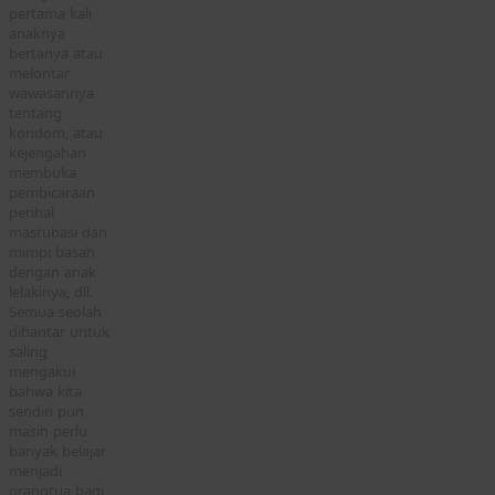
pertama kali
anaknya
bertanya atau
melontar
wawasannya
tentang
kondom, atau
kejengahan
membuka
pembicaraan
perihal
mastubasi dan
mimpi basah
dengan anak
lelakinya, dll.
Semua seolah
dihantar untuk
saling
mengakui
bahwa kita
sendiri pun
masih perlu
banyak belajar
menjadi
orangtua bagi