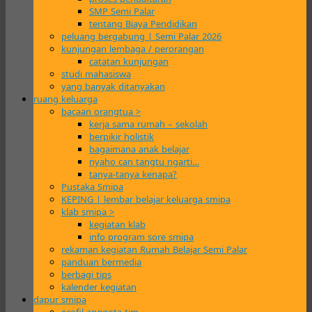
SMP Semi Palar
tentang Biaya Pendidikan
peluang bergabung | Semi Palar 2026
kunjungan lembaga / perorangan
catatan kunjungan
studi mahasiswa
yang banyak ditanyakan
ruang keluarga
bacaan orangtua >
kerja sama rumah – sekolah
berpikir holistik
bagaimana anak belajar
nyaho can tangtu ngarti…
tanya-tanya kenapa?
Pustaka Smipa
KEPING | lembar belajar keluarga smipa
klab smipa >
kegiatan klab
info program sore smipa
rekaman kegiatan Rumah Belajar Semi Palar
panduan bermedia
berbagi tips
kalender kegiatan
dapur smipa