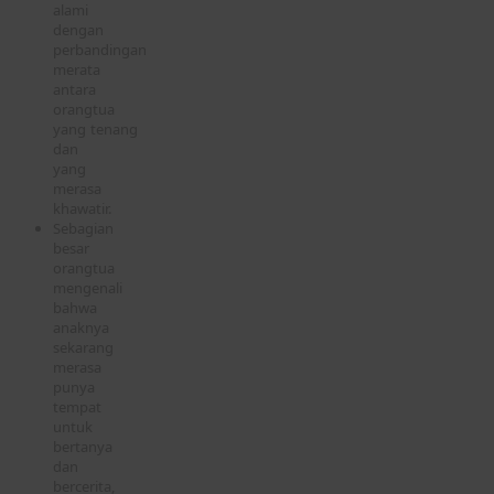
alami
dengan
perbandingan
merata
antara
orangtua
yang tenang
dan
yang
merasa
khawatir.
Sebagian
besar
orangtua
mengenali
bahwa
anaknya
sekarang
merasa
punya
tempat
untuk
bertanya
dan
bercerita,