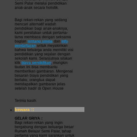
Semi Palar melalui pendidikan
anak-anak secara holistik.
Bagi rekan-rekan yang sedang
mencari alternatif wadah
pendidikan bagi anak-anaknya,
kami persilakan untuk pertama-
tama membaca dengan seksama
bagian
tentang smipa
dan
info
pendaftaran
untuk meyakinkan
bahwa keluarga anda memiliki visi
pendidikan yang sejalan dengan
sekolah kami. Selanjutnya silakan
klik
biaya pendidikan
, mungkin
tautan ini bisa membantu
memberikan gambaran. Mengenai
besaran biaya pendidikan yang
berlaku, orangtua dapat
mendapatkan gambaran jelas
setelah hadir di Open House
Terima kasih.
bewara ::
GELAR GRIYA :
Bagi rekan-rekan yang ingin
bergabung dengan keluarga besar
Rumah Belajar Semi Palar, tahap
pertama yang kami sarankan untuk