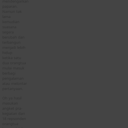
mendengarkan
paparan.
Namun tak
lama
kemudian
suasana
segera
berubah dan
terbangun
menjadi lebih
hidup
ketika satu
dua orangtua
mulai masuk
berbagi
pengalaman
atau melontar
pertanyaan.
Oh ya hasil
masukan
angket pra-
kegiatan dari
18 repsonden
orangtua