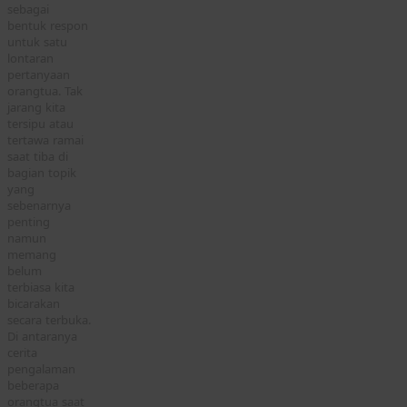
sebagai
bentuk respon
untuk satu
lontaran
pertanyaan
orangtua. Tak
jarang kita
tersipu atau
tertawa ramai
saat tiba di
bagian topik
yang
sebenarnya
penting
namun
memang
belum
terbiasa kita
bicarakan
secara terbuka.
Di antaranya
cerita
pengalaman
beberapa
orangtua saat