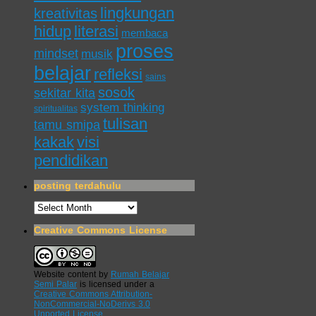
lingkungan
kreativitas
hidup
literasi
membaca
proses
mindset
musik
belajar
refleksi
sains
sosok
sekitar kita
system thinking
spiritualitas
tulisan
tamu smipa
kakak
visi
pendidikan
posting terdahulu
posting
terdahulu
Creative Commons License
Website content
by
Rumah Belajar
Semi Palar
is licensed under a
Creative Commons Attribution-
NonCommercial-NoDerivs 3.0
Unported License
.