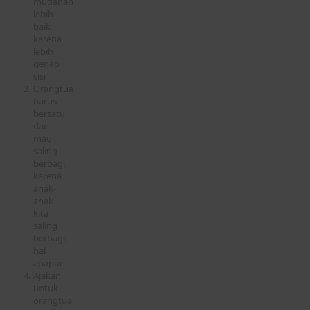
mudahan
lebih
baik
karena
lebih
genap
sisi
Orangtua
harus
bersatu
dan
mau
saling
berbagi,
karena
anak-
anak
kita
saling
berbagi,
hal
apapun.
Ajakan
untuk
orangtua