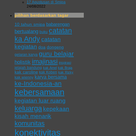
17 Agustusan di Smipa
24/08/2022
pilihan berdasarkan tagar
babarengan
10 tahun smipa
catatan
bertualang
buku
ka Andy
catatan
kegiatan
doa
dongeng
guru belajar
gelaran karya
imajinasi
holistik
inspirasi
jelajah bandung
kak Amel
kak Braja
kak caroline
kak Koben
kak Rizky
karya bersama
kak wienny
ke-Indonesia-an
kebersamaan
kegiatan luar ruang
keluarga
kepekaan
kisah menarik
komunitas
konektivitas