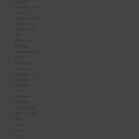
masing-
masing kelas
bisa
melanjutkan
obrolan
seksualitas
dan
pubertas
ini agar
pembahasan
lebih
terpenuhi
dari sisi
kebutuhan
spesifik
jenjang
usia
anaknya.
Terkait
pendidikan
seksualitas,
jika
ingin
anak
kita