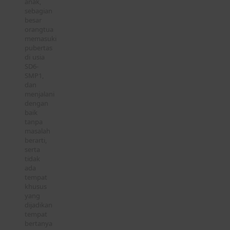
anak,
sebagian
besar
orangtua
memasuki
pubertas
di usia
SD6-
SMP1,
dan
menjalani
dengan
baik
tanpa
masalah
berarti,
serta
tidak
ada
tempat
khusus
yang
dijadikan
tempat
bertanya