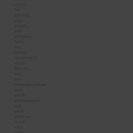
merasa
diri
gamang
atau
jengah,
atau
orangtua
harus
siap
terima
konsekuensi
situasi
jika satu
saat
baru
menyadari bahwa
anak
sudah
diisi/dibangun
oleh
pihak-
pihak lain
di luar
sana
yang