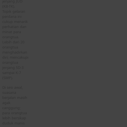
jenjang JUD
(KB-TK).
Topik gelaran
perdana ini
cukup menarik
perhatian dan
minat para
orangtua.
Lebih dari 20
orangtua
menghadirkan
diri; mencakupi
orangtua
jenjang SD-3
sampai K-7
(SMP).
Di sesi awal,
suasana
berjalan masih
agak
canggung;
para orangtua
lebih bersikap
duduk manis