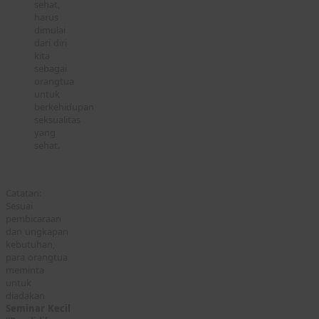
sehat,
harus
dimulai
dari diri
kita
sebagai
orangtua
untuk
berkehidupan
seksualitas
yang
sehat.
Catatan:
Sesuai
pembicaraan
dan ungkapan
kebutuhan,
para orangtua
meminta
untuk
diadakan
Seminar Kecil