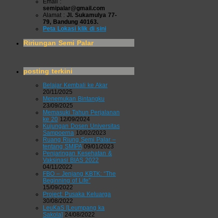
Email :
semipalar@gmail.com
Alamat :
Jl. Sukamulya 77-
79, Bandung 40163.
Peta Lokasi klik di sini
Ririungan Semi Palar
posting terkini
Belajar Kembali ke Akar
20/11/2025
Menemukan Bintangku
23/09/2025
Memasuki Tahun Perjalanan
ke 20
12/09/2024
Kujungan Dosen Universitas
Sampoerna
10/02/2023
Ruang Riung Semi Palar –
tentang SMIPA
09/01/2023
Penjaringan Kesehatan &
Vaksinasi BIAS 2022
04/11/2022
FBO – Jenjang KBTK: “The
Beginning of Life”
15/09/2022
Project: Pusaka Keluarga
30/08/2022
LeuKaS [Leumpang ka
Sakola]
24/08/2022