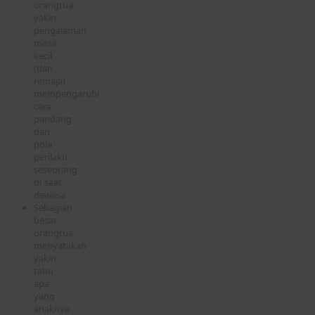
orangtua
yakin
pengalaman
masa
kecil
(dan
remaja)
mempengaruhi
cara
pandang
dan
pola
perilaku
seseorang
di saat
dewasa
Sebagian
besar
orangtua
menyatakan
yakin
tahu
apa
yang
anaknya