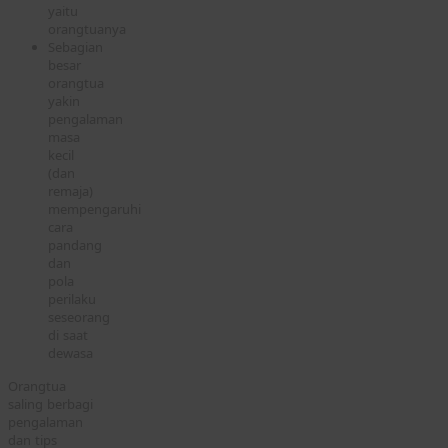
yaitu
orangtuanya
Sebagian
besar
orangtua
yakin
pengalaman
masa
kecil
(dan
remaja)
mempengaruhi
cara
pandang
dan
pola
perilaku
seseorang
di saat
dewasa
Orangtua
saling berbagi
pengalaman
dan tips