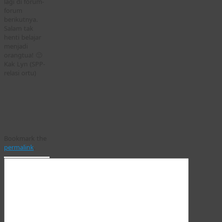
lagi di forum-
forum
berikutnya.
Salam tak
henti belajar
menjadi
orangtua! 🙂
Kak Lyn (SPP-
relasi ortu)
Bookmark the
permalink
.