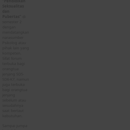
“Pendidikan
Seksualitas
dan
Pubertas”
di
semester 2
dengan
mendatangkan
narasumber
Psikolog atau
pihak lain yang
kompeten.
Sifat forum
terbuka bagi
orangtua
jenjang SD5-
SD6-K7, namun
juga terbuka
bagi orangtua
jenjang
sebelum atau
sesudahnya
saat bertaut
kebutuhan.
Sampai jumpa