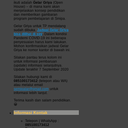
ikuti adalah
Gelar Griya
(Open
House) – di mana kami akan
menjelaskan konsep pendidikan
dan memberikan gambaran
program pembelajaran di Smipa.
Gelar Griya untuk TP mendatang
sudah dibuka.
Jadwal Gelar Griya
bisa dilihat di sini
.
Dalam kondisi
Pandemi COVID-19 ini beberapa
penyesuaian harus kami lakukan.
Mohon konfirmasikan jadwal Gelar
Griya ke nomor kantor di bawah ini.
Silakan pantau terus kolom ini
untuk informasi pembaruan
(update) informasi selanjutnya.
Update terakhir 7 September 2020
Silakan hubungi kami di
085100173412
(telepon atau WA)
atau melalui email
semipalar@gmail.com
untuk
informasi lebih lanjut.
Terima kasih dan salam pendidikan.
😀
Informasi Kontak
Telepon | WhatsApp :
085100173412