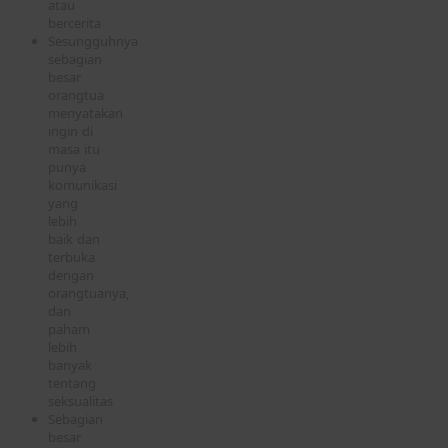
atau
bercerita
Sesungguhnya
sebagian
besar
orangtua
menyatakan
ingin di
masa itu
punya
komunikasi
yang
lebih
baik dan
terbuka
dengan
orangtuanya,
dan
paham
lebih
banyak
tentang
seksualitas
Sebagian
besar