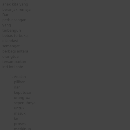
anak kita yang
beranjak remaja.
Dari
perbincangan
yang
terbangun
bebas-terbuka,
dilandasi
semangat
berbagi antara
orangtua
tersampaikan
inti-inti sbb:
Adalah
pilihan
dan
keputusan
orangtua
sepenuhnya
untuk
masuk
ke
proses
meskipun