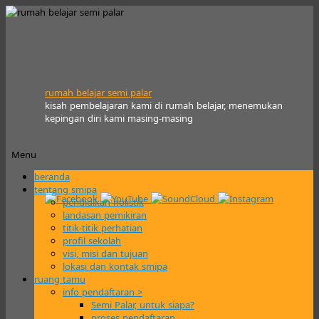
rumah belajar semi palar
kisah pembelajaran kami di rumah belajar, menemukan
kepingan diri kami masing-masing
Menu
Skip
beranda
to
tentang smipa
content
pendidikan holistik
landasan pemikiran
titik-titik perhatian
profil sekolah
visi, misi dan tujuan
lokasi dan kontak smipa
ruang tamu
info pendaftaran >
Semi Palar, untuk siapa?
proses pendaftaran