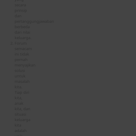
secara
prinsip
dan
pertanggungjawaban
berbeda
dari nilai
keluarga.
Forum
semacam
ini tidak
pernah
menyajikan
solusi
untuk
masalah
kita.
Tiap diri
kita,
anak
kita, dan
situasi
keluarga
kita
adalah
unik.