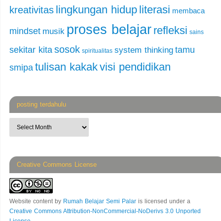
lingkungan hidup
literasi
kreativitas
membaca
proses belajar
refleksi
mindset
musik
sains
sosok
sekitar kita
tamu
system thinking
spiritualitas
tulisan kakak
visi pendidikan
smipa
posting terdahulu
Creative Commons License
Website content
by
Rumah Belajar Semi Palar
is licensed under a
Creative Commons Attribution-NonCommercial-NoDerivs 3.0 Unported