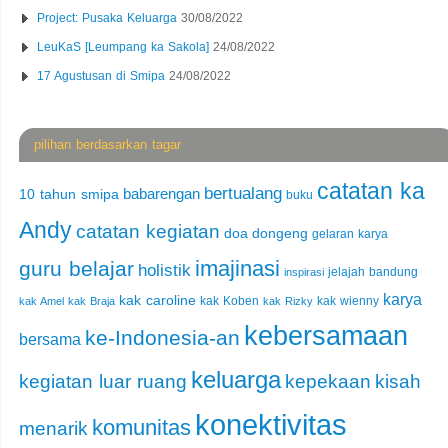
Project: Pusaka Keluarga
30/08/2022
LeuKaS [Leumpang ka Sakola]
24/08/2022
17 Agustusan di Smipa
24/08/2022
pilihan berdasarkan tagar
catatan ka
bertualang
babarengan
10 tahun smipa
buku
Andy
catatan kegiatan
doa
dongeng
gelaran karya
imajinasi
guru belajar
holistik
jelajah bandung
inspirasi
karya
kak caroline
kak Koben
kak wienny
kak Amel
kak Braja
kak Rizky
kebersamaan
ke-Indonesia-an
bersama
keluarga
kegiatan luar ruang
kepekaan
kisah
konektivitas
komunitas
menarik