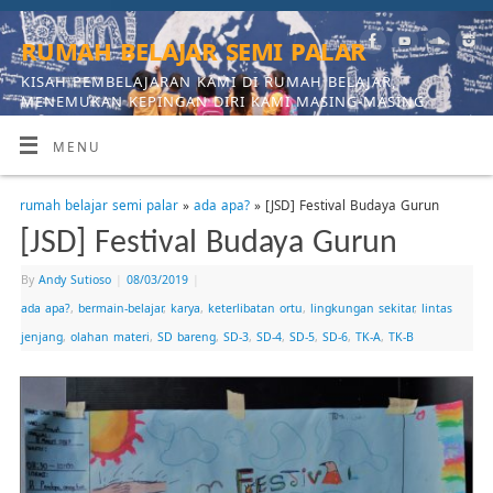
rumah belajar semi palar
KISAH PEMBELAJARAN KAMI DI RUMAH BELAJAR,
MENEMUKAN KEPINGAN DIRI KAMI MASING-MASING
MENU
rumah belajar semi palar
»
ada apa?
» [JSD] Festival Budaya Gurun
[JSD] Festival Budaya Gurun
By
Andy Sutioso
|
08/03/2019
|
ada apa?
,
bermain-belajar
,
karya
,
keterlibatan ortu
,
lingkungan sekitar
,
lintas
jenjang
,
olahan materi
,
SD bareng
,
SD-3
,
SD-4
,
SD-5
,
SD-6
,
TK-A
,
TK-B