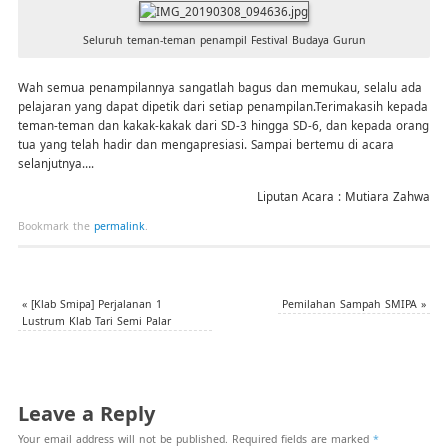
Seluruh teman-teman penampil Festival Budaya Gurun
Wah semua penampilannya sangatlah bagus dan memukau, selalu ada
pelajaran yang dapat dipetik dari setiap penampilan.Terimakasih kepada
teman-teman dan kakak-kakak dari SD-3 hingga SD-6, dan kepada orang
tua yang telah hadir dan mengapresiasi. Sampai bertemu di acara
selanjutnya….
Liputan Acara : Mutiara Zahwa
Bookmark the
permalink
.
«
[Klab Smipa] Perjalanan 1
Pemilahan Sampah SMIPA
»
Lustrum Klab Tari Semi Palar
Leave a Reply
Your email address will not be published.
Required fields are marked
*