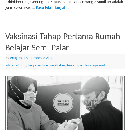
Exhibition Hall, Gedung B UK Maranatha. Vaksin yang disuntikan adalah
jenis coronavac …
Baca lebih lanjut
→
Vaksinasi Tahap Pertama Rumah
Belajar Semi Palar
By
Andy Sutioso
|
23/04/2021
|
ada apa?
,
info
,
kegiatan luar
,
kesehatan
,
tim smipa
,
Uncategorized