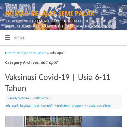
rumah belajar semi palar
KISAH PEMBELAJARAN KAMI DI RUMAH BELAJAR,
MENEMUKAN KEPINGAN DIRI KAMI MASING-MASING
MENU
rumah belajar semi palar
» ada apa?
ada apa?
Category Archives:
Vaksinasi Covid-19 | Usia 6-11
Tahun
By
Andy Sutioso
|
21/01/2022
|
ada apa?
,
kegiatan luar
,
kenapa?
,
kesehatan
,
program khusus
,
sosialisasi