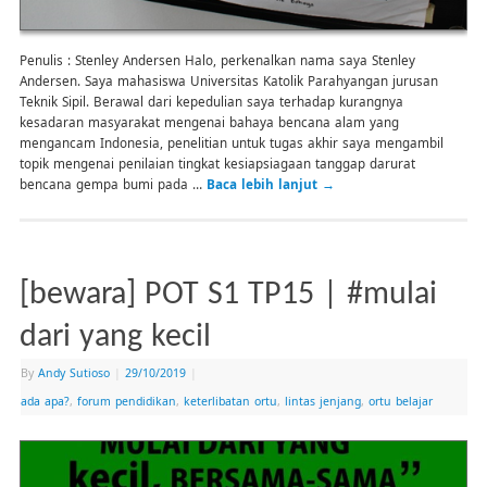
Penulis : Stenley Andersen Halo, perkenalkan nama saya Stenley
Andersen. Saya mahasiswa Universitas Katolik Parahyangan jurusan
Teknik Sipil. Berawal dari kepedulian saya terhadap kurangnya
kesadaran masyarakat mengenai bahaya bencana alam yang
mengancam Indonesia, penelitian untuk tugas akhir saya mengambil
topik mengenai penilaian tingkat kesiapsiagaan tanggap darurat
bencana gempa bumi pada …
Baca lebih lanjut
→
[bewara] POT S1 TP15 | #mulai
dari yang kecil
By
Andy Sutioso
|
29/10/2019
|
ada apa?
,
forum pendidikan
,
keterlibatan ortu
,
lintas jenjang
,
ortu belajar