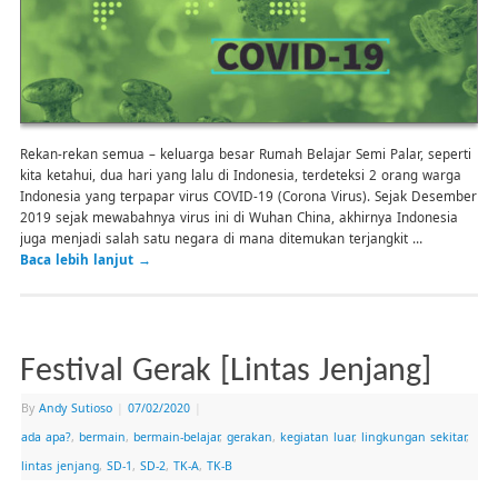
Rekan-rekan semua – keluarga besar Rumah Belajar Semi Palar, seperti
kita ketahui, dua hari yang lalu di Indonesia, terdeteksi 2 orang warga
Indonesia yang terpapar virus COVID-19 (Corona Virus). Sejak Desember
2019 sejak mewabahnya virus ini di Wuhan China, akhirnya Indonesia
juga menjadi salah satu negara di mana ditemukan terjangkit …
Baca lebih lanjut
→
Festival Gerak [Lintas Jenjang]
By
Andy Sutioso
|
07/02/2020
|
ada apa?
,
bermain
,
bermain-belajar
,
gerakan
,
kegiatan luar
,
lingkungan sekitar
,
lintas jenjang
,
SD-1
,
SD-2
,
TK-A
,
TK-B