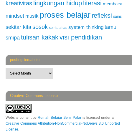
lingkungan hidup
literasi
kreativitas
membaca
proses belajar
refleksi
mindset
musik
sains
sosok
sekitar kita
tamu
system thinking
spiritualitas
tulisan kakak
visi pendidikan
smipa
posting terdahulu
Creative Commons License
Website content
by
Rumah Belajar Semi Palar
is licensed under a
Creative Commons Attribution-NonCommercial-NoDerivs 3.0 Unported
License
.