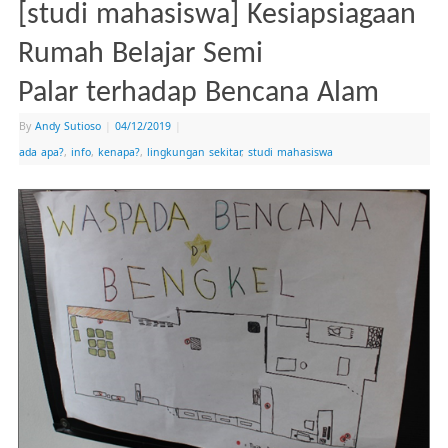
[studi mahasiswa] Kesiapsiagaan
Rumah Belajar Semi
Palar terhadap Bencana Alam
By
Andy Sutioso
|
04/12/2019
|
ada apa?
,
info
,
kenapa?
,
lingkungan sekitar
,
studi mahasiswa