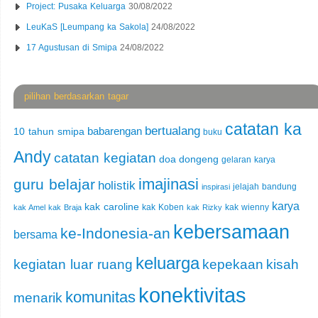
Project: Pusaka Keluarga
30/08/2022
LeuKaS [Leumpang ka Sakola]
24/08/2022
17 Agustusan di Smipa
24/08/2022
pilihan berdasarkan tagar
catatan ka
bertualang
babarengan
10 tahun smipa
buku
Andy
catatan kegiatan
doa
dongeng
gelaran karya
imajinasi
guru belajar
holistik
jelajah bandung
inspirasi
karya
kak caroline
kak Koben
kak wienny
kak Amel
kak Braja
kak Rizky
kebersamaan
ke-Indonesia-an
bersama
keluarga
kegiatan luar ruang
kepekaan
kisah
konektivitas
komunitas
menarik