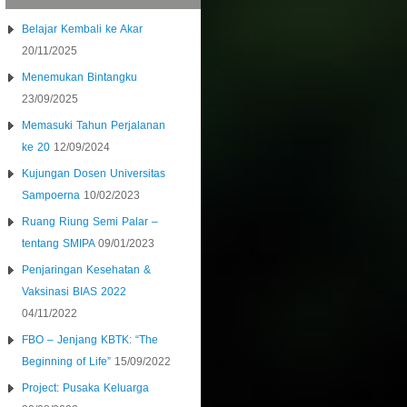
Belajar Kembali ke Akar
20/11/2025
Menemukan Bintangku
23/09/2025
Memasuki Tahun Perjalanan
ke 20
12/09/2024
Kujungan Dosen Universitas
Sampoerna
10/02/2023
Ruang Riung Semi Palar –
tentang SMIPA
09/01/2023
Penjaringan Kesehatan &
Vaksinasi BIAS 2022
04/11/2022
FBO – Jenjang KBTK: “The
Beginning of Life”
15/09/2022
Project: Pusaka Keluarga