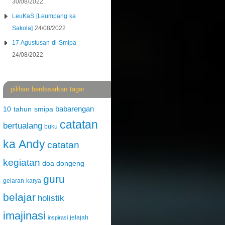
30/08/2022
LeuKaS [Leumpang ka
Sakola]
24/08/2022
17 Agustusan di Smipa
24/08/2022
pilihan berdasarkan tagar
babarengan
10 tahun smipa
catatan
bertualang
buku
ka Andy
catatan
kegiatan
doa
dongeng
guru
gelaran karya
belajar
holistik
imajinasi
jelajah
inspirasi