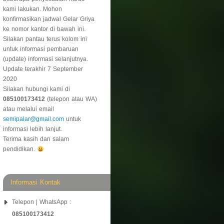
kami lakukan. Mohon
konfirmasikan jadwal Gelar Griya
ke nomor kantor di bawah ini.
Silakan pantau terus kolom ini
untuk informasi pembaruan
(update) informasi selanjutnya.
Update terakhir 7 September
2020
Silakan hubungi kami di
085100173412
(telepon atau WA)
atau melalui email
semipalar@gmail.com
untuk
informasi lebih lanjut.
Terima kasih dan salam
pendidikan.
Informasi Kontak
Telepon | WhatsApp :
085100173412