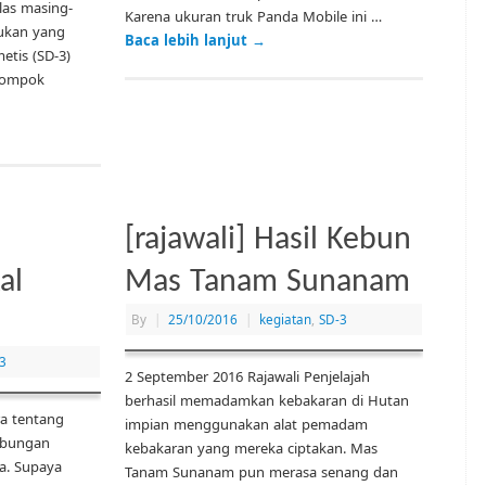
las masing-
Karena ukuran truk Panda Mobile ini …
ukan yang
Baca lebih lanjut
→
etis (SD-3)
elompok
[rajawali] Hasil Kebun
al
Mas Tanam Sunanam
By
|
25/10/2016
|
kegiatan
,
SD-3
3
2 September 2016 Rajawali Penjelajah
berhasil memadamkan kebakaran di Hutan
ra tentang
impian menggunakan alat pemadam
hubungan
kebakaran yang mereka ciptakan. Mas
a. Supaya
Tanam Sunanam pun merasa senang dan