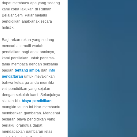
dapat membaca apa yang sedang
kami coba lakukan di Rumah
Belajar Semi Palar melalui
pendidikan anak-anak secara
holistik.
Bagi rekan-rekan yang sedang
mencari alternatif wadah
pendidikan bagi anak-anaknya,
kami persilakan untuk pertama-
tama membaca dengan seksama
bagian
tentang smipa
dan
info
pendaftaran
untuk meyakinkan
bahwa keluarga anda memiliki
visi pendidikan yang sejalan
dengan sekolah kami. Selanjutnya
silakan klik
biaya pendidikan
,
mungkin tautan ini bisa membantu
memberikan gambaran. Mengenai
besaran biaya pendidikan yang
berlaku, orangtua dapat
mendapatkan gambaran jelas