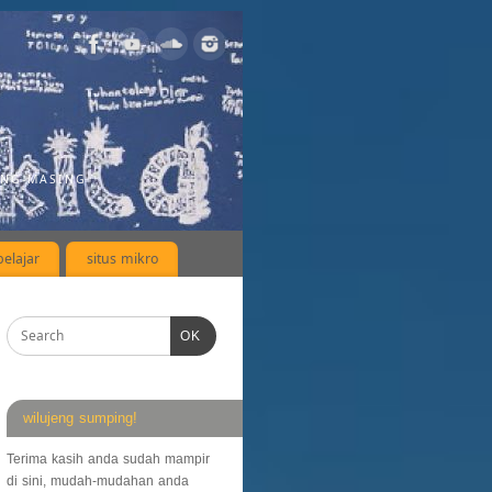
ING-MASING
elajar
situs mikro
OK
wilujeng sumping!
Terima kasih anda sudah mampir
di sini, mudah-mudahan anda