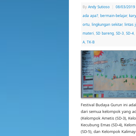
By
Andy Sutioso
|
08/03/2019
ada apa?
,
bermain-belajar
,
kar
ortu
,
lingkungan sekitar
,
lintas 
materi
,
SD bareng
,
SD-3
,
SD-4
,
A
,
TK-B
Festival Budaya Gurun ini ada
dari semua kelompok yang ada
(Kelompok Ametis (SD-3), Ke
Kecubung Emas (SD-4), Kelom
(SD-5), dan Kelompok Kalimay