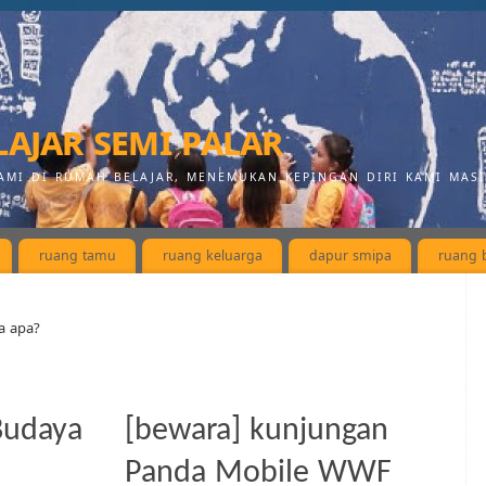
ajar semi palar
AMI DI RUMAH BELAJAR, MENEMUKAN KEPINGAN DIRI KAMI MAS
ruang tamu
ruang keluarga
dapur smipa
ruang b
a apa?
 Budaya
[bewara] kunjungan
Panda Mobile WWF