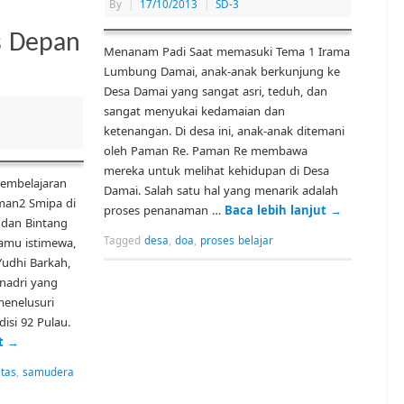
By
|
17/10/2013
|
SD-3
s Depan
Menanam Padi Saat memasuki Tema 1 Irama
Lumbung Damai, anak-anak berkunjung ke
Desa Damai yang sangat asri, teduh, dan
sangat menyukai kedamaian dan
ketenangan. Di desa ini, anak-anak ditemani
oleh Paman Re. Paman Re membawa
mereka untuk melihat kehidupan di Desa
embelajaran
Damai. Salah satu hal yang menarik adalah
eman2 Smipa di
proses penanaman …
Baca lebih lanjut
→
 dan Bintang
Tagged
desa
,
doa
,
proses belajar
amu istimewa,
udhi Barkah,
nadri yang
menelusuri
disi 92 Pulau.
ut
→
tas
,
samudera