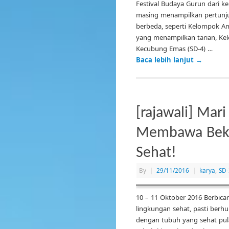
Festival Budaya Gurun dari ke
masing menampilkan pertunj
berbeda, seperti Kelompok Am
yang menampilkan tarian, K
Kecubung Emas (SD-4) …
Baca lebih lanjut
→
[rajawali] Mari
Membawa Bek
Sehat!
By
|
29/11/2016
|
karya
,
SD-
10 – 11 Oktober 2016 Berbica
lingkungan sehat, pasti ber
dengan tubuh yang sehat pul