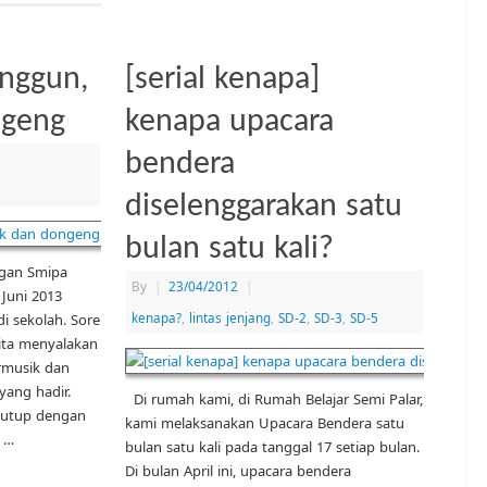
unggun,
[serial kenapa]
ngeng
kenapa upacara
bendera
diselenggarakan satu
bulan satu kali?
ngan Smipa
By
|
23/04/2012
|
 Juni 2013
kenapa?
,
lintas jenjang
,
SD-2
,
SD-3
,
SD-5
 sekolah. Sore
ita menyalakan
ermusik dan
yang hadir.
Di rumah kami, di Rumah Belajar Semi Palar,
itutup dengan
kami melaksanakan Upacara Bendera satu
 …
bulan satu kali pada tanggal 17 setiap bulan.
Di bulan April ini, upacara bendera