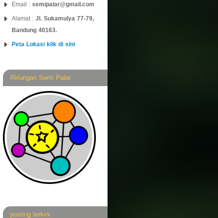
Email :
semipalar@gmail.com
Alamat :
Jl. Sukamulya 77-79,
Bandung 40163.
Peta Lokasi klik di sini
Ririungan Semi Palar
posting terkini