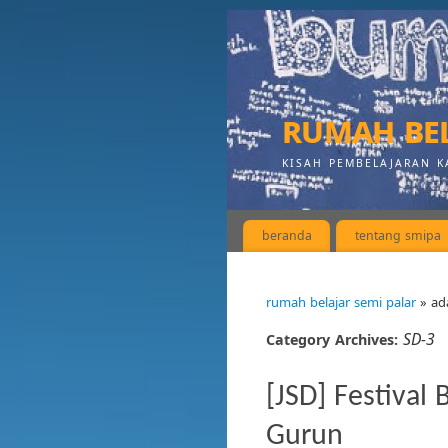
rumah bel
KISAH PEMBELAJARAN K
beranda
tentang smipa
rumah belajar semi palar
» ad
SD-3
Category Archives:
[JSD] Festival
Gurun