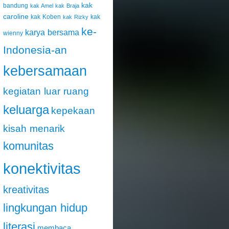
kak
bandung
kak Amel
kak Braja
caroline
kak Koben
kak
kak Rizky
ke-
karya bersama
wienny
Indonesia-an
kebersamaan
kegiatan luar ruang
keluarga
kepekaan
kisah menarik
komunitas
konektivitas
kreativitas
lingkungan hidup
literasi
membaca