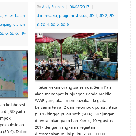
|
By
Andy Sutioso
|
08/08/2017
|
ya
,
keterlibatan
dari redaksi
,
program khusus
,
SD-1
,
SD-2
,
SD-
jenjang
,
olahan
3
,
SD-4
,
SD-5
,
SD-6
SD-5
,
SD-6
,
TK-
Rekan-rekan orangtua semua, Semi Palar
akan mendapat kunjungan Panda Mobile
WWF yang akan membawakan kegiatan
lah kolaborasi
bersama teman2 dari kelompok pulau Intata
 di JSD yaitu
(SD-1) hingga pulau Weh (SD-6). Kunjungan
lompok
direncanakan pada hari Kamis, 10 Agustus
pok Obsidian
2017 dengan rangkaian kegiatan
a (SD-6). Dalam
direncanakan mulai pukul 7.30 – 11.00.