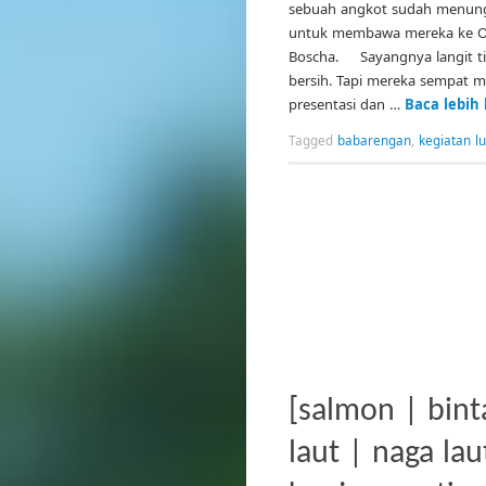
sebuah angkot sudah menung
untuk membawa mereka ke O
Boscha. Sayangnya langit t
bersih. Tapi mereka sempat 
presentasi dan …
Baca lebih
Tagged
babarengan
,
kegiatan l
[salmon | bint
laut | naga lau