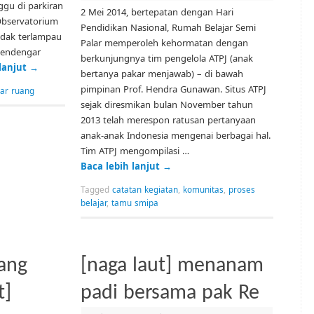
gu di parkiran
2 Mei 2014, bertepatan dengan Hari
bservatorium
Pendidikan Nasional, Rumah Belajar Semi
idak terlampau
Palar memperoleh kehormatan dengan
mendengar
berkunjungnya tim pengelola ATPJ (anak
 lanjut
→
bertanya pakar menjawab) – di bawah
pimpinan Prof. Hendra Gunawan. Situs ATPJ
uar ruang
sejak diresmikan bulan November tahun
2013 telah merespon ratusan pertanyaan
anak-anak Indonesia mengenai berbagai hal.
Tim ATPJ mengompilasi …
Baca lebih lanjut
→
Tagged
catatan kegiatan
,
komunitas
,
proses
belajar
,
tamu smipa
ang
[naga laut] menanam
t]
padi bersama pak Re