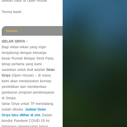
setelah hadir di Open House
Terima kasih.
bewara ::
GELAR GRIYA :
Bagi rekan-rekan yang ingin
bergabung dengan keluarga
besar Rumah Belajar Semi Palar,
tahap pertama yang kami
sarankan untuk ikuti adalah
Gelar
Griya
(Open House) – di mana
kami akan menjelaskan konsep
pendidikan dan memberikan
gambaran program pembelajaran
di Smipa.
Gelar Griya untuk TP mendatang
sudah dibuka.
Jadwal Gelar
Griya bisa dilihat di sini
.
Dalam
kondisi Pandemi COVID-19 ini
beberapa penyesuaian harus