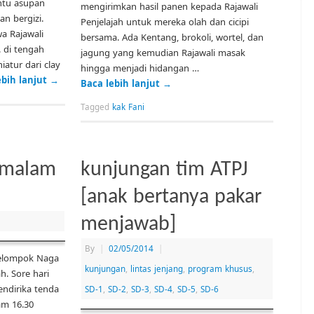
entu asupan
mengirimkan hasil panen kepada Rajawali
n bergizi.
Penjelajah untuk mereka olah dan cicipi
a Rajawali
bersama. Ada Kentang, brokoli, wortel, dan
. di tengah
jagung yang kemudian Rajawali masak
tur dari clay
hingga menjadi hidangan …
ebih lanjut
→
Baca lebih lanjut
→
Tagged
kak Fani
ermalam
kunjungan tim ATPJ
[anak bertanya pakar
menjawab]
By
|
02/05/2014
|
 kelompok Naga
kunjungan
,
lintas jenjang
,
program khusus
,
h. Sore hari
ndirika tenda
SD-1
,
SD-2
,
SD-3
,
SD-4
,
SD-5
,
SD-6
am 16.30