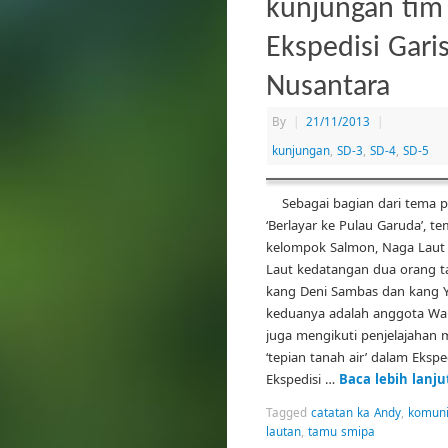
kunjungan tim
Ekspedisi Gari
Nusantara
By
|
21/11/2013
|
kunjungan
,
SD-3
,
SD-4
,
SD-5
Sebagai bagian dari tema p
‘Berlayar ke Pulau Garuda’, t
kelompok Salmon, Naga Laut
Laut kedatangan dua orang t
kang Deni Sambas dan kang Y
keduanya adalah anggota Wa
juga mengikuti penjelajahan 
‘tepian tanah air’ dalam Ekspe
Ekspedisi …
Baca lebih lanj
Tagged
catatan ka Andy
,
komuni
lautan
,
tamu smipa