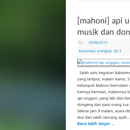
[mahoni] api 
musik dan do
By
|
05/06/2013
|
komunitas orangtua
,
SD-3
Salah satu kegiatan babare
yang terliput, malam Kamis, 5
kelompok Mahoni bermalam di
harinya bermain, malamnya k
api unggun, yang lalu diisi b
dongeng dari para orang tua 
Sekitar jam 9 malam, acara d
doa dari salah seorang ayah…
Baca lebih lanjut
→