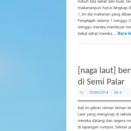
tubuh kita sehat dan kuat, t
makananpun harus lengkap da
1. Ini dia makanan yang dibaw
Penjelajah selama 1 minggu 2
minggu mereka membuat minia
bekal sehat mereka …
Baca l
[naga laut] b
di Semi Palar
By
|
05/06/2014
|
SD-3
Kali ini giliran teman teman
Laut yang menginap di sekola
mereka datang dan segera me
di lapangan rumput. Sekitar j