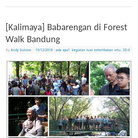
[Kalimaya] Babarengan di Forest
Walk Bandung
By
Andy Sutioso
|
15/12/2018
|
ada apa?
,
kegiatan luar
,
keterlibatan ortu
,
SD-6