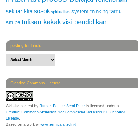
sains
sosok
sekitar kita
tamu
system thinking
spiritualitas
tulisan kakak
visi pendidikan
smipa
posting terdahulu
Creative Commons License
Website content
by
Rumah Belajar Semi Palar
is licensed under a
Creative Commons Attribution-NonCommercial-NoDerivs 3.0 Unported
License
.
Based on a work at
www.semipalar.sch.id
.