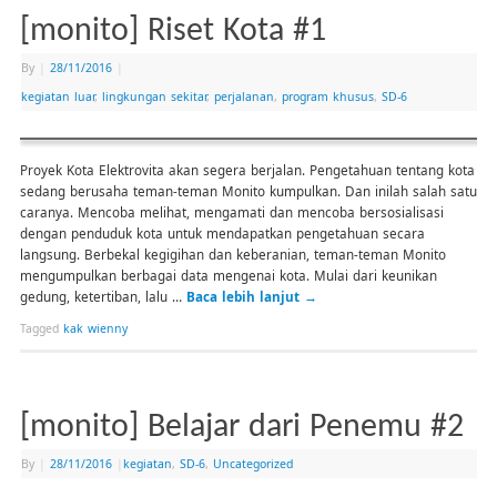
[monito] Riset Kota #1
By
|
28/11/2016
|
kegiatan luar
,
lingkungan sekitar
,
perjalanan
,
program khusus
,
SD-6
Proyek Kota Elektrovita akan segera berjalan. Pengetahuan tentang kota
sedang berusaha teman-teman Monito kumpulkan. Dan inilah salah satu
caranya. Mencoba melihat, mengamati dan mencoba bersosialisasi
dengan penduduk kota untuk mendapatkan pengetahuan secara
langsung. Berbekal kegigihan dan keberanian, teman-teman Monito
mengumpulkan berbagai data mengenai kota. Mulai dari keunikan
gedung, ketertiban, lalu …
Baca lebih lanjut
→
Tagged
kak wienny
[monito] Belajar dari Penemu #2
By
|
28/11/2016
|
kegiatan
,
SD-6
,
Uncategorized