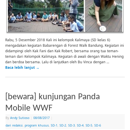
Rabu, 5 Desember 2018 Kali ini kelompok Kalimaya (SD kelas 6)
mengadakan kegiatan Babarengan di Forest Walk Bandung. Kegiatan ini
didampingi oleh Kak Fani dan Kak Robert, bersama orang tua teman-
teman dari Kelompok Kalimaya. Kegiatan di awali dengan Waktu Hening
dan berdoa bersama. Lalu di lanjutkan oleh Bu Vinca dengan …
Baca lebih lanjut
→
[bewara] kunjungan Panda
Mobile WWF
By
Andy Sutioso
|
08/08/2017
|
dari redaksi
,
program khusus
,
SD-1
,
SD-2
,
SD-3
,
SD-4
,
SD-5
,
SD-6