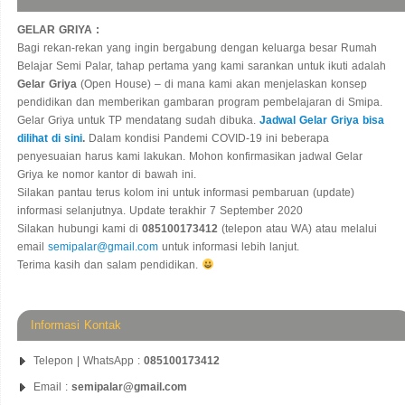
GELAR GRIYA :
Bagi rekan-rekan yang ingin bergabung dengan keluarga besar Rumah
Belajar Semi Palar, tahap pertama yang kami sarankan untuk ikuti adalah
Gelar Griya
(Open House) – di mana kami akan menjelaskan konsep
pendidikan dan memberikan gambaran program pembelajaran di Smipa.
Gelar Griya untuk TP mendatang sudah dibuka.
Jadwal Gelar Griya bisa
dilihat di sini
.
Dalam kondisi Pandemi COVID-19 ini beberapa
penyesuaian harus kami lakukan. Mohon konfirmasikan jadwal Gelar
Griya ke nomor kantor di bawah ini.
Silakan pantau terus kolom ini untuk informasi pembaruan (update)
informasi selanjutnya. Update terakhir 7 September 2020
Silakan hubungi kami di
085100173412
(telepon atau WA) atau melalui
email
semipalar@gmail.com
untuk informasi lebih lanjut.
Terima kasih dan salam pendidikan.
Informasi Kontak
Telepon | WhatsApp :
085100173412
Email :
semipalar@gmail.com