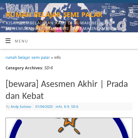
rumah belajar semi palar
KISAH PEMBELAJARAN KAMI DI RUMAH BELAJAR,
MENEMUKAN KEPINGAN DIRI KAMI MASING-MASING
MENU
rumah belajar semi palar
» info
SD-6
Category Archives:
[bewara] Asesmen Akhir | Prada
dan Kebat
By
Andy Sutioso
|
01/04/2020
|
info
,
K-9
,
SD-6