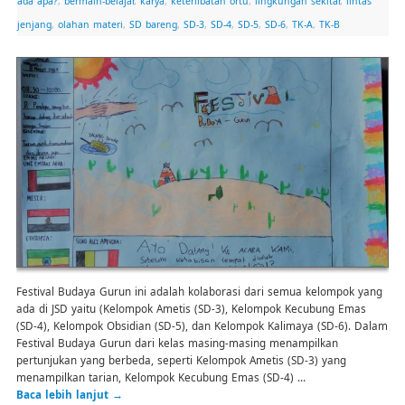
ada apa?
,
bermain-belajar
,
karya
,
keterlibatan ortu
,
lingkungan sekitar
,
lintas
jenjang
,
olahan materi
,
SD bareng
,
SD-3
,
SD-4
,
SD-5
,
SD-6
,
TK-A
,
TK-B
Festival Budaya Gurun ini adalah kolaborasi dari semua kelompok yang
ada di JSD yaitu (Kelompok Ametis (SD-3), Kelompok Kecubung Emas
(SD-4), Kelompok Obsidian (SD-5), dan Kelompok Kalimaya (SD-6). Dalam
Festival Budaya Gurun dari kelas masing-masing menampilkan
pertunjukan yang berbeda, seperti Kelompok Ametis (SD-3) yang
menampilkan tarian, Kelompok Kecubung Emas (SD-4) …
Baca lebih lanjut
→