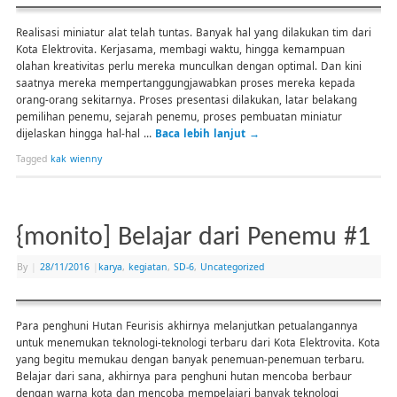
Realisasi miniatur alat telah tuntas. Banyak hal yang dilakukan tim dari
Kota Elektrovita. Kerjasama, membagi waktu, hingga kemampuan
olahan kreativitas perlu mereka munculkan dengan optimal. Dan kini
saatnya mereka mempertanggungjawabkan proses mereka kepada
orang-orang sekitarnya. Proses presentasi dilakukan, latar belakang
pemilihan penemu, sejarah penemu, proses pembuatan miniatur
dijelaskan hingga hal-hal …
Baca lebih lanjut
→
Tagged
kak wienny
{monito] Belajar dari Penemu #1
By
|
28/11/2016
|
karya
,
kegiatan
,
SD-6
,
Uncategorized
Para penghuni Hutan Feurisis akhirnya melanjutkan petualangannya
untuk menemukan teknologi-teknologi terbaru dari Kota Elektrovita. Kota
yang begitu memukau dengan banyak penemuan-penemuan terbaru.
Belajar dari sana, akhirnya para penghuni hutan mencoba berbaur
dengan warna kota dan mencoba mempelajari banyak teknologi