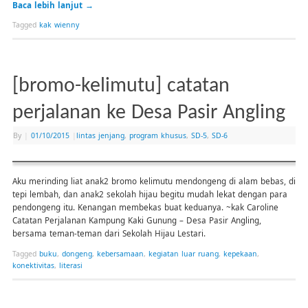
Baca lebih lanjut
→
Tagged
kak wienny
[bromo-kelimutu] catatan
perjalanan ke Desa Pasir Angling
By
|
01/10/2015
|
lintas jenjang
,
program khusus
,
SD-5
,
SD-6
Aku merinding liat anak2 bromo kelimutu mendongeng di alam bebas, di
tepi lembah, dan anak2 sekolah hijau begitu mudah lekat dengan para
pendongeng itu. Kenangan membekas buat keduanya. ~kak Caroline
Catatan Perjalanan Kampung Kaki Gunung – Desa Pasir Angling,
bersama teman-teman dari Sekolah Hijau Lestari.
Tagged
buku
,
dongeng
,
kebersamaan
,
kegiatan luar ruang
,
kepekaan
,
konektivitas
,
literasi