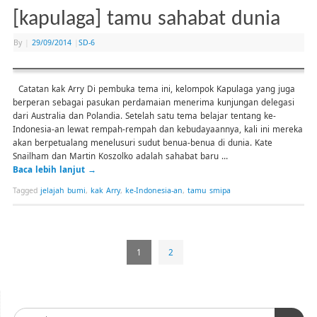
[kapulaga] tamu sahabat dunia
By
|
29/09/2014
|
SD-6
Catatan kak Arry Di pembuka tema ini, kelompok Kapulaga yang juga
berperan sebagai pasukan perdamaian menerima kunjungan delegasi
dari Australia dan Polandia. Setelah satu tema belajar tentang ke-
Indonesia-an lewat rempah-rempah dan kebudayaannya, kali ini mereka
akan berpetualang menelusuri sudut benua-benua di dunia. Kate
Snailham dan Martin Koszolko adalah sahabat baru …
Baca lebih lanjut
→
Tagged
jelajah bumi
,
kak Arry
,
ke-Indonesia-an
,
tamu smipa
1
2