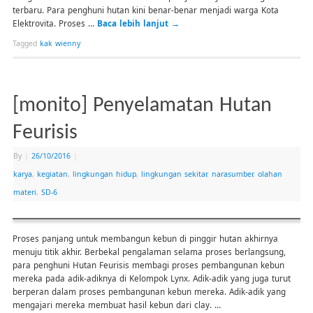
terbaru. Para penghuni hutan kini benar-benar menjadi warga Kota
Elektrovita. Proses …
Baca lebih lanjut
→
Tagged
kak wienny
[monito] Penyelamatan Hutan
Feurisis
By
|
26/10/2016
|
karya
,
kegiatan
,
lingkungan hidup
,
lingkungan sekitar
,
narasumber
,
olahan
materi
,
SD-6
Proses panjang untuk membangun kebun di pinggir hutan akhirnya
menuju titik akhir. Berbekal pengalaman selama proses berlangsung,
para penghuni Hutan Feurisis membagi proses pembangunan kebun
mereka pada adik-adiknya di Kelompok Lynx. Adik-adik yang juga turut
berperan dalam proses pembangunan kebun mereka. Adik-adik yang
mengajari mereka membuat hasil kebun dari clay. …