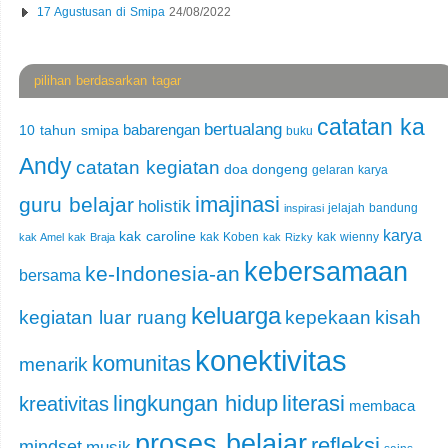
17 Agustusan di Smipa
24/08/2022
pilihan berdasarkan tagar
catatan ka
bertualang
babarengan
10 tahun smipa
buku
Andy
catatan kegiatan
doa
dongeng
gelaran karya
imajinasi
guru belajar
holistik
jelajah bandung
inspirasi
karya
kak caroline
kak Koben
kak wienny
kak Amel
kak Braja
kak Rizky
kebersamaan
ke-Indonesia-an
bersama
keluarga
kegiatan luar ruang
kepekaan
kisah
konektivitas
komunitas
menarik
lingkungan hidup
literasi
kreativitas
membaca
proses belajar
refleksi
mindset
musik