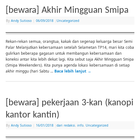
[bewara] Akhir Mingguan Smipa
By
Andy Sutioso
|
06/09/2018
|
Uncategorized
Rekan-rekan semua, orangtua, kakak dan segenap keluarga besar Semi
Palar Melanjutkan kebersamaan setelah Selametan TP14, mari kita coba
gulirkan beberapa gagasan untuk membangun kebersamaan dan
koneksi antar kita lebih dekat lagi. Kita sebut saja Akhir Mingguan Smipa
(Smipa Weekenders). Kita punya agenda lokasi kebersamaan di setiap
akhir minggu (hari Sabtu …
Baca lebih lanjut
→
[bewara] pekerjaan 3-kan (kanopi
kantor kantin)
By
Andy Sutioso
|
16/01/2018
|
dari redaksi
,
info
,
Uncategorized