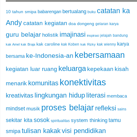
catatan ka
bertualang
babarengan
10 tahun smipa
buku
Andy
catatan kegiatan
doa
dongeng
gelaran karya
imajinasi
guru belajar
holistik
jelajah bandung
inspirasi
karya
kak caroline
kak Koben
kak wienny
kak Amel
kak Braja
kak Rizky
kebersamaan
ke-Indonesia-an
bersama
keluarga
kegiatan luar ruang
kepekaan
kisah
konektivitas
komunitas
menarik
lingkungan hidup
literasi
kreativitas
membaca
proses belajar
refleksi
mindset
musik
sains
sosok
sekitar kita
tamu
system thinking
spiritualitas
tulisan kakak
visi pendidikan
smipa