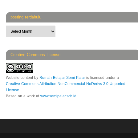
posting terdahulu
Creative Commons License
Website content
by
Rumah Belajar Semi Palar
is licensed under a
Creative Commons Attribution-NonCommercial-NoDerivs 3.0 Unported
License
.
Based on a work at
www.semipalar.sch.id
.