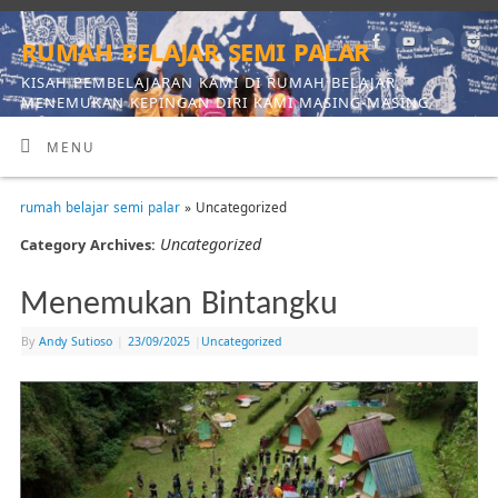
rumah belajar semi palar
KISAH PEMBELAJARAN KAMI DI RUMAH BELAJAR,
MENEMUKAN KEPINGAN DIRI KAMI MASING-MASING
MENU
rumah belajar semi palar
» Uncategorized
Uncategorized
Category Archives:
Menemukan Bintangku
By
Andy Sutioso
|
23/09/2025
|
Uncategorized