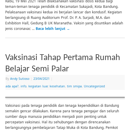
Rabu, 19 Mei 2021 Telah dilaksanakan vaksinasi dosis kedua bagi
teman-teman tenaga pendidik di Kecamatan Sukajadi, Kota Bandung.
Pelaksanaan vaksinasi kedua ini berjalan lancar dan kondusif. Kegiatan
berlangsung di Ruang Auditorium Prof. Dr. P. A. Surjadi, M.A. dan
Exhibition Hall, Gedung B UK Maranatha. Vaksin yang disuntikan adalah
jenis coronavac …
Baca lebih lanjut
→
Vaksinasi Tahap Pertama Rumah
Belajar Semi Palar
By
Andy Sutioso
|
23/04/2021
|
ada apa?
,
info
,
kegiatan luar
,
kesehatan
,
tim smipa
,
Uncategorized
Vaksinasi pada tenaga pendidik dan tenaga kependidikan di Bandung
semakin gencar dilakukan. Karena para tenaga pengajar dan seluruh
sumber daya manusia pendidikan menjadi poin penting untuk
percepatan vaksinasi. Hal itu sehubungan dengan direncanakan
berlangsungnya pembelajaran Tatap Muka di Kota Bandung. Pemkot