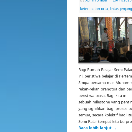
By
Admin Smipa
|
20/11/2025
keterlibatan ortu
,
lintas jenjang
Bagi Rumah Belajar Semi Palar,
ini, peristiwa belajar di Pert
Smipa bersama mas Muhamma
rekan-rekan orangtua dan pa
peristiwa biasa. Bagi kita ini
sebuah milestone yang pentin
yang signifikan bagi proses be
semua, secara kolektif bagi R
Semi Palar tempat kita berpr
Baca lebih lanjut
→