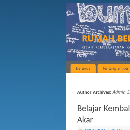
rumah bel
KISAH PEMBELAJARAN K
beranda
tentang smipa
Admin S
Author Archives:
Belajar Kembal
Akar