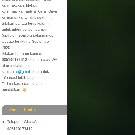
kami lakukan. Mohon
konfirmasikan jadwal Gelar Griya
ke nomor kantor di bawah ini.
Silakan pantau terus kolom ini
untuk informasi pembaruan
(update) informasi selanjutnya.
Update terakhir 7 September
2020
Silakan hubungi kami di
085100173412
(telepon atau WA)
atau melalui email
semipalar@gmail.com
untuk
informasi lebih lanjut.
Terima kasih dan salam
pendidikan.
Informasi Kontak
Telepon | WhatsApp :
085100173412