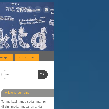
ING-MASING
elajar
situs mikro
OK
wilujeng sumping!
Terima kasih anda sudah mampir
di sini, mudah-mudahan anda