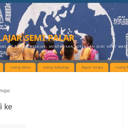
ajar semi palar
AMI DI RUMAH BELAJAR, MENEMUKAN KEPINGAN DIRI KAMI MAS
ruang tamu
ruang keluarga
dapur smipa
ruang b
mipa
i ke