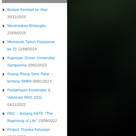
Belajar Kembali ke Akar
20/11/2025
Menemukan Bintangku
23/09/2025
Memasuki Tahun Perjalanan
ke 20
12/09/2024
Kujungan Dosen Universitas
Sampoerna
10/02/2023
Ruang Riung Semi Palar –
tentang SMIPA
09/01/2023
Penjaringan Kesehatan &
Vaksinasi BIAS 2022
04/11/2022
FBO – Jenjang KBTK: “The
Beginning of Life”
15/09/2022
Project: Pusaka Keluarga