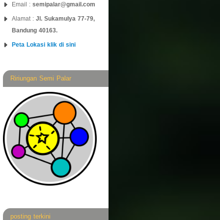
Email :
semipalar@gmail.com
Alamat :
Jl. Sukamulya 77-79,
Bandung 40163.
Peta Lokasi klik di sini
Ririungan Semi Palar
posting terkini