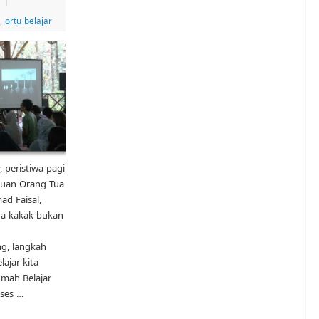
|
,
ortu belajar
 peristiwa pagi
emuan Orang Tua
d Faisal,
ra kakak bukan
g, langkah
lajar kita
umah Belajar
oses …