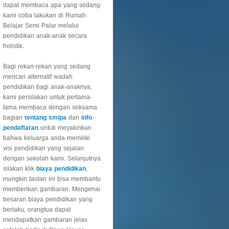
dapat membaca apa yang sedang
kami coba lakukan di Rumah
Belajar Semi Palar melalui
pendidikan anak-anak secara
holistik.
Bagi rekan-rekan yang sedang
mencari alternatif wadah
pendidikan bagi anak-anaknya,
kami persilakan untuk pertama-
tama membaca dengan seksama
bagian
tentang smipa
dan
info
pendaftaran
untuk meyakinkan
bahwa keluarga anda memiliki
visi pendidikan yang sejalan
dengan sekolah kami. Selanjutnya
silakan klik
biaya pendidikan
,
mungkin tautan ini bisa membantu
memberikan gambaran. Mengenai
besaran biaya pendidikan yang
berlaku, orangtua dapat
mendapatkan gambaran jelas