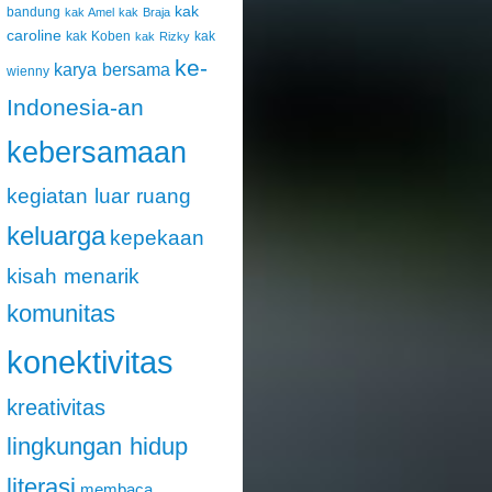
kak
bandung
kak Amel
kak Braja
caroline
kak Koben
kak
kak Rizky
ke-
karya bersama
wienny
Indonesia-an
kebersamaan
kegiatan luar ruang
keluarga
kepekaan
kisah menarik
komunitas
konektivitas
kreativitas
lingkungan hidup
literasi
membaca