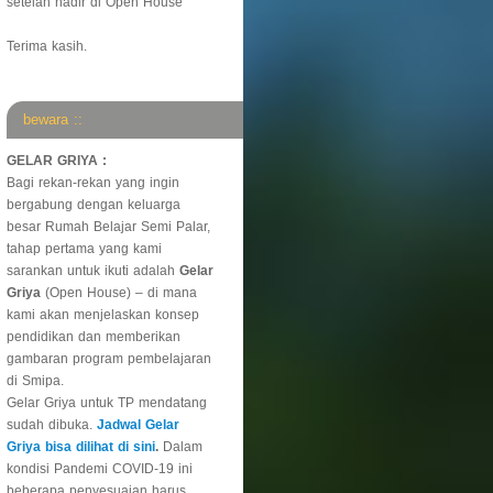
setelah hadir di Open House
Terima kasih.
bewara ::
GELAR GRIYA :
Bagi rekan-rekan yang ingin
bergabung dengan keluarga
besar Rumah Belajar Semi Palar,
tahap pertama yang kami
sarankan untuk ikuti adalah
Gelar
Griya
(Open House) – di mana
kami akan menjelaskan konsep
pendidikan dan memberikan
gambaran program pembelajaran
di Smipa.
Gelar Griya untuk TP mendatang
sudah dibuka.
Jadwal Gelar
Griya bisa dilihat di sini
.
Dalam
kondisi Pandemi COVID-19 ini
beberapa penyesuaian harus