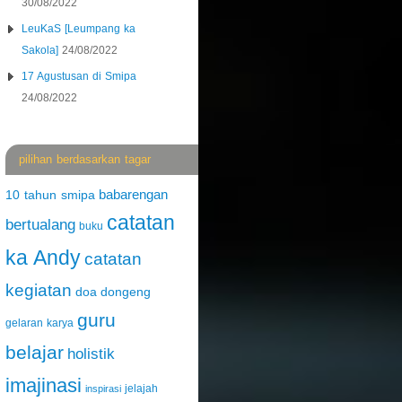
30/08/2022
LeuKaS [Leumpang ka
Sakola]
24/08/2022
17 Agustusan di Smipa
24/08/2022
pilihan berdasarkan tagar
babarengan
10 tahun smipa
catatan
bertualang
buku
ka Andy
catatan
kegiatan
doa
dongeng
guru
gelaran karya
belajar
holistik
imajinasi
jelajah
inspirasi