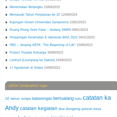
Menemukan Bintangku
23/09/2025
Memasuki Tahun Perjalanan ke 20
12/09/2024
Kujungan Dosen Universitas Sampoerna
10/02/2023
Ruang Riung Semi Palar – tentang SMIPA
09/01/2023
Penjaringan Kesehatan & Vaksinasi BIAS 2022
04/11/2022
FBO – Jenjang KBTK: “The Beginning of Life”
15/09/2022
Project: Pusaka Keluarga
30/08/2022
LeuKaS [Leumpang ka Sakola]
24/08/2022
17 Agustusan di Smipa
24/08/2022
pilihan berdasarkan tagar
catatan ka
bertualang
babarengan
10 tahun smipa
buku
Andy
catatan kegiatan
doa
dongeng
gelaran karya