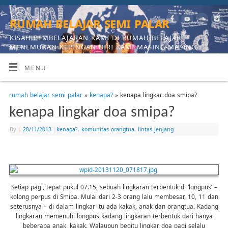
rumah belajar semi palar
KISAH PEMBELAJARAN KAMI DI RUMAH BELAJAR,
MENEMUKAN KEPINGAN DIRI KAMI MASING-MASING
MENU
rumah belajar semi palar
»
kenapa?
» kenapa lingkar doa smipa?
kenapa lingkar doa smipa?
By
|
20/11/2013
|
kenapa?
,
komunitas orangtua
,
lintas jenjang
Setiap pagi, tepat pukul 07.15, sebuah lingkaran terbentuk di ‘longpus’ –
kolong perpus di Smipa. Mulai dari 2-3 orang lalu membesar, 10, 11 dan
seterusnya – di dalam lingkar itu ada kakak, anak dan orangtua. Kadang
lingkaran memenuhi longpus kadang lingkaran terbentuk dari hanya
beberapa anak, kakak. Walaupun begitu lingkar doa pagi selalu