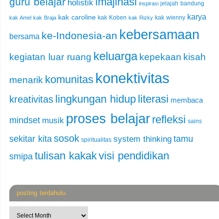
imajinasi
guru belajar
holistik
jelajah bandung
inspirasi
karya
kak caroline
kak Koben
kak wienny
kak Amel
kak Braja
kak Rizky
kebersamaan
ke-Indonesia-an
bersama
keluarga
kegiatan luar ruang
kepekaan
kisah
konektivitas
komunitas
menarik
lingkungan hidup
literasi
kreativitas
membaca
proses belajar
refleksi
mindset
musik
sains
sosok
sekitar kita
tamu
system thinking
spiritualitas
tulisan kakak
visi pendidikan
smipa
posting terdahulu