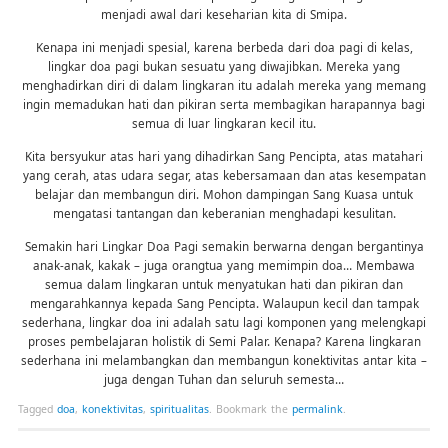
menjadi awal dari keseharian kita di Smipa.
Kenapa ini menjadi spesial, karena berbeda dari doa pagi di kelas,
lingkar doa pagi bukan sesuatu yang diwajibkan. Mereka yang
menghadirkan diri di dalam lingkaran itu adalah mereka yang memang
ingin memadukan hati dan pikiran serta membagikan harapannya bagi
semua di luar lingkaran kecil itu.
Kita bersyukur atas hari yang dihadirkan Sang Pencipta, atas matahari
yang cerah, atas udara segar, atas kebersamaan dan atas kesempatan
belajar dan membangun diri. Mohon dampingan Sang Kuasa untuk
mengatasi tantangan dan keberanian menghadapi kesulitan.
Semakin hari Lingkar Doa Pagi semakin berwarna dengan bergantinya
anak-anak, kakak – juga orangtua yang memimpin doa… Membawa
semua dalam lingkaran untuk menyatukan hati dan pikiran dan
mengarahkannya kepada Sang Pencipta. Walaupun kecil dan tampak
sederhana, lingkar doa ini adalah satu lagi komponen yang melengkapi
proses pembelajaran holistik di Semi Palar. Kenapa? Karena lingkaran
sederhana ini melambangkan dan membangun konektivitas antar kita –
juga dengan Tuhan dan seluruh semesta…
Tagged
doa
,
konektivitas
,
spiritualitas
.
Bookmark the
permalink
.