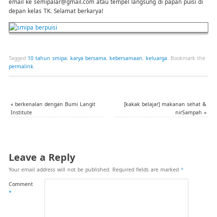
email ke semipalar@gmail.com atau tempel langsung di papan puisi di
depan kelas TK. Selamat berkarya!
Tagged
10 tahun smipa
,
karya bersama
,
kebersamaan
,
keluarga
.
Bookmark the
permalink
.
«
berkenalan dengan Bumi Langit
[kakak belajar] makanan sehat &
Institute
nirSampah
»
Leave a Reply
Your email address will not be published.
Required fields are marked
*
Comment
*