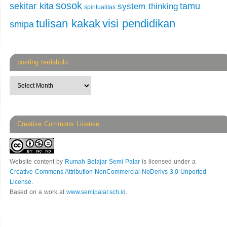
sosok
sekitar kita
tamu
system thinking
spiritualitas
tulisan kakak
visi pendidikan
smipa
posting terdahulu
Creative Commons License
Website content
by
Rumah Belajar Semi Palar
is licensed under a
Creative Commons Attribution-NonCommercial-NoDerivs 3.0 Unported
License
.
Based on a work at
www.semipalar.sch.id
.