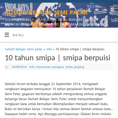
rumah belajar semi palar
KISAH PEMBELAJARAN KAMI DI RUMAH BELAJAR,
MENEMUKAN KEPINGAN DIRI KAMI MASING-MASING
MENU
rumah belajar semi palar
»
info
» 10 tahun smipa | smipa berpuisi
10 tahun smipa | smipa berpuisi
By
|
24/09/2014
|
info
,
komunitas orangtua
,
lintas jenjang
Setelah forum terbuka tanggal 22 September 2014, mengawali
rangkaian kegiatan mensyukuri 10 tahun perjalanan Rumah Belajar
Semi Palar, gagasan berikutnya adalah mengundang semua anggota
keluarga besar Rumah Belajar Semi Palar untuk menyumbangkan
rangkaian kata untuk kemudian dikompilasikan menjadi sebuah buku.
Buku ini berisikan karya / kreasi kita semua dalam bentuk untaian kata…
Siapapun boleh serta. Ayo ditunggu partisipasinya. Silakan kirim melalui