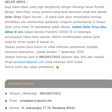
GELAR GRIYA :
Bagi rekan-rekan yang ingin bergabung dengan keluarga besar Rumah
Belajar Semi Palar, tahap pertama yang kami sarankan untuk ikuti adalah
Gelar Griya
(Open House) – di mana kami akan menjelaskan konsep
pendidikan dan memberikan gambaran program pembelajaran di Smipa.
Gelar Griya untuk TP mendatang sudah dibuka.
Jadwal Gelar Griya bisa
dilihat di sini
.
Dalam kondisi Pandemi COVID-19 ini beberapa
penyesuaian harus kami lakukan. Mohon konfirmasikan jadwal Gelar
Griya ke nomor kantor di bawah ini.
Silakan pantau terus kolom ini untuk informasi pembaruan (update)
informasi selanjutnya. Update terakhir 7 September 2020
Silakan hubungi kami di
085100173412
(telepon atau WA) atau melalui
email
semipalar@gmail.com
untuk informasi lebih lanjut.
Terima kasih dan salam pendidikan.
Informasi Kontak
Telepon | WhatsApp :
085100173412
Email :
semipalar@gmail.com
Alamat :
Jl. Sukamulya 77-79, Bandung 40163.