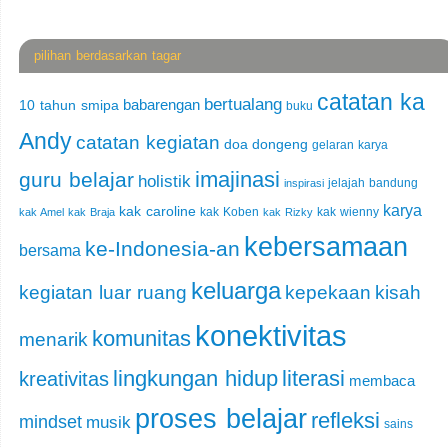
pilihan berdasarkan tagar
catatan ka
bertualang
babarengan
10 tahun smipa
buku
Andy
catatan kegiatan
doa
dongeng
gelaran karya
imajinasi
guru belajar
holistik
jelajah bandung
inspirasi
karya
kak caroline
kak Koben
kak wienny
kak Amel
kak Braja
kak Rizky
kebersamaan
ke-Indonesia-an
bersama
keluarga
kegiatan luar ruang
kepekaan
kisah
konektivitas
komunitas
menarik
lingkungan hidup
literasi
kreativitas
membaca
proses belajar
refleksi
mindset
musik
sains