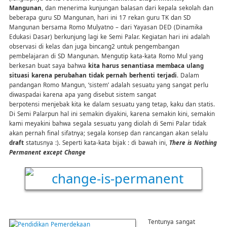
Mangunan
, dan menerima kunjungan balasan dari kepala sekolah dan
beberapa guru SD Mangunan, hari ini 17 rekan guru TK dan SD
Mangunan bersama Romo Mulyatno – dari Yayasan DED (Dinamika
Edukasi Dasar) berkunjung lagi ke Semi Palar. Kegiatan hari ini adalah
observasi di kelas dan juga bincang2 untuk pengembangan
pembelajaran di SD Mangunan. Mengutip kata-kata Romo Mul yang
berkesan buat saya bahwa
kita harus senantiasa membaca ulang
situasi karena perubahan tidak pernah berhenti terjadi
. Dalam
pandangan Romo Mangun, ‘sistem’ adalah sesuatu yang sangat perlu
diwaspadai karena apa yang disebut sistem sangat
berpotensi menjebak kita ke dalam sesuatu yang tetap, kaku dan statis.
Di Semi Palarpun hal ini semakin diyakini, karena semakin kini, semakin
kami meyakini bahwa segala sesuatu yang diolah di Semi Palar tidak
akan pernah final sifatnya; segala konsep dan rancangan akan selalu
draft
statusnya :). Seperti kata-kata bijak : di bawah ini,
There is Nothing
Permanent except Change
Tentunya sangat