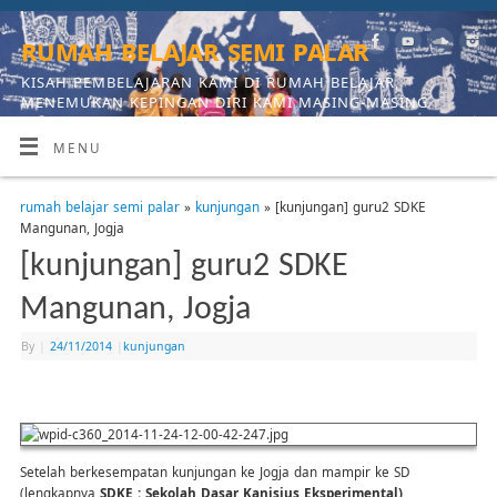
rumah belajar semi palar
KISAH PEMBELAJARAN KAMI DI RUMAH BELAJAR,
MENEMUKAN KEPINGAN DIRI KAMI MASING-MASING
MENU
rumah belajar semi palar
»
kunjungan
» [kunjungan] guru2 SDKE
Mangunan, Jogja
[kunjungan] guru2 SDKE
Mangunan, Jogja
By
|
24/11/2014
|
kunjungan
Setelah berkesempatan kunjungan ke Jogja dan mampir ke SD
(lengkapnya
SDKE : Sekolah Dasar Kanisius Eksperimental)