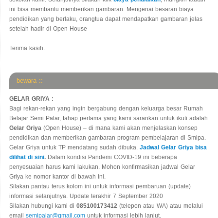
ini bisa membantu memberikan gambaran. Mengenai besaran biaya
pendidikan yang berlaku, orangtua dapat mendapatkan gambaran jelas
setelah hadir di Open House
Terima kasih.
bewara ::
GELAR GRIYA :
Bagi rekan-rekan yang ingin bergabung dengan keluarga besar Rumah
Belajar Semi Palar, tahap pertama yang kami sarankan untuk ikuti adalah
Gelar Griya
(Open House) – di mana kami akan menjelaskan konsep
pendidikan dan memberikan gambaran program pembelajaran di Smipa.
Gelar Griya untuk TP mendatang sudah dibuka.
Jadwal Gelar Griya bisa
dilihat di sini
.
Dalam kondisi Pandemi COVID-19 ini beberapa
penyesuaian harus kami lakukan. Mohon konfirmasikan jadwal Gelar
Griya ke nomor kantor di bawah ini.
Silakan pantau terus kolom ini untuk informasi pembaruan (update)
informasi selanjutnya. Update terakhir 7 September 2020
Silakan hubungi kami di
085100173412
(telepon atau WA) atau melalui
email
semipalar@gmail.com
untuk informasi lebih lanjut.