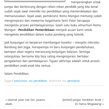
menyenangkan untuk
jumpa dan berbincang dengan rekan-rekan pendidik yang kita kenal
sudah sejak awal memiliki visi pendidikan yang memerdekakan dan
memanusiakan. Sejak awal, pemikiran2 Romo Mangun memang sudah
menginspirasi dan mewarnai bagaimana Semi Palar berupaya
mengelola proses pembelajarannya. Salah satu buku almarhum Romo
Mangun :
Pendidikan Pemerdekaan
menjadi acuan kami untuk
mengelola pendidikan dalam sudut pandang yang holistik.
Jadi kunjungan ini berperan membangun koneksi – menjalin interaksi
Bandung dan Jogja. Harapannya ini baru kunjungan pendahuluan,
kamipun akan segera merancang kunjungan balasan. Semoga
selanjutnya, bersama kita bisa saling menginspirasi, bertukar
pengalaman dan pembelajaran. Tujuan akhirnya adalah untuk proses
pendidikan anak-anak kita semua.
Salam Pendidikan.
Tagged
komunitas
,
visi pendidikan
.
Bookmark the
permalink
.
«
selamat jalan kak Eet, jasamu
[artikel] Jangan Kerdilkan Anak |
abadi…
Dr. Ratna Megawangi
»