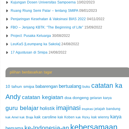
Kujungan Dosen Universitas Sampoerna
10/02/2023
Ruang Riung Semi Palar – tentang SMIPA
09/01/2023
Penjaringan Kesehatan & Vaksinasi BIAS 2022
04/11/2022
FBO – Jenjang KBTK: “The Beginning of Life”
15/09/2022
Project: Pusaka Keluarga
30/08/2022
LeuKaS [Leumpang ka Sakola]
24/08/2022
17 Agustusan di Smipa
24/08/2022
pilihan berdasarkan tagar
catatan ka
bertualang
babarengan
10 tahun smipa
buku
Andy
catatan kegiatan
doa
dongeng
gelaran karya
imajinasi
guru belajar
holistik
jelajah bandung
inspirasi
karya
kak caroline
kak Koben
kak wienny
kak Amel
kak Braja
kak Rizky
kebersamaan
ke-Indonesia-an
bersama