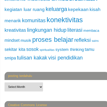
keluarga
kegiatan luar ruang
kepekaan
kisah
konektivitas
komunitas
menarik
lingkungan hidup
literasi
kreativitas
membaca
proses belajar
refleksi
mindset
musik
sains
sosok
sekitar kita
tamu
system thinking
spiritualitas
tulisan kakak
visi pendidikan
smipa
posting terdahulu
Creative Commons License