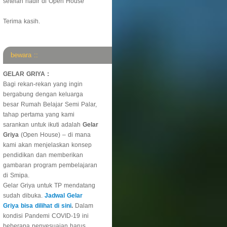
setelah hadir di Open House
Terima kasih.
bewara ::
GELAR GRIYA :
Bagi rekan-rekan yang ingin
bergabung dengan keluarga
besar Rumah Belajar Semi Palar,
tahap pertama yang kami
sarankan untuk ikuti adalah
Gelar
Griya
(Open House) – di mana
kami akan menjelaskan konsep
pendidikan dan memberikan
gambaran program pembelajaran
di Smipa.
Gelar Griya untuk TP mendatang
sudah dibuka.
Jadwal Gelar
Griya bisa dilihat di sini
.
Dalam
kondisi Pandemi COVID-19 ini
beberapa penyesuaian harus