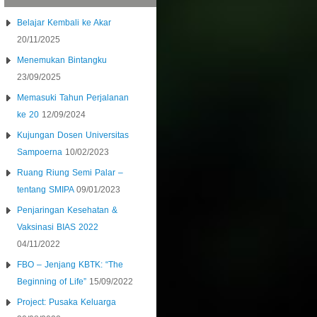
Belajar Kembali ke Akar
20/11/2025
Menemukan Bintangku
23/09/2025
Memasuki Tahun Perjalanan
ke 20
12/09/2024
Kujungan Dosen Universitas
Sampoerna
10/02/2023
Ruang Riung Semi Palar –
tentang SMIPA
09/01/2023
Penjaringan Kesehatan &
Vaksinasi BIAS 2022
04/11/2022
FBO – Jenjang KBTK: “The
Beginning of Life”
15/09/2022
Project: Pusaka Keluarga