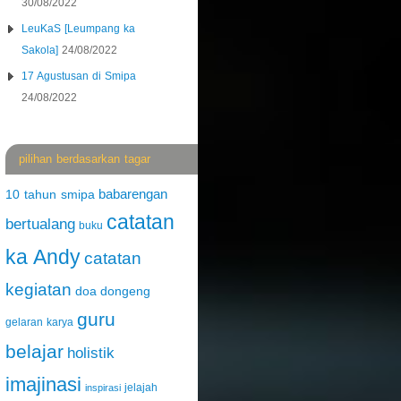
30/08/2022
LeuKaS [Leumpang ka
Sakola]
24/08/2022
17 Agustusan di Smipa
24/08/2022
pilihan berdasarkan tagar
babarengan
10 tahun smipa
catatan
bertualang
buku
ka Andy
catatan
kegiatan
doa
dongeng
guru
gelaran karya
belajar
holistik
imajinasi
jelajah
inspirasi