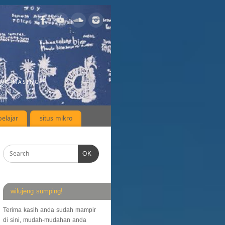
ING-MASING
elajar
situs mikro
OK
wilujeng sumping!
Terima kasih anda sudah mampir
di sini, mudah-mudahan anda