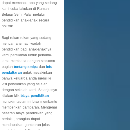
dapat membaca apa yang sedang
kami coba lakukan di Rumah
Belajar Semi Palar melalui
pendidikan anak-anak secara
holistik.
Bagi rekan-rekan yang sedang
mencari alternatif wadah
pendidikan bagi anak-anaknya,
kami persilakan untuk pertama-
tama membaca dengan seksama
bagian
tentang smipa
dan
info
pendaftaran
untuk meyakinkan
bahwa keluarga anda memiliki
visi pendidikan yang sejalan
dengan sekolah kami. Selanjutnya
silakan klik
biaya pendidikan
,
mungkin tautan ini bisa membantu
memberikan gambaran. Mengenai
besaran biaya pendidikan yang
berlaku, orangtua dapat
mendapatkan gambaran jelas