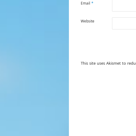
Email
*
Website
This site uses Akismet to red