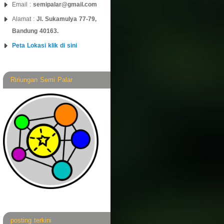
Email :
semipalar@gmail.com
Alamat :
Jl. Sukamulya 77-79,
Bandung 40163.
Peta Lokasi klik di sini
Ririungan Semi Palar
posting terkini