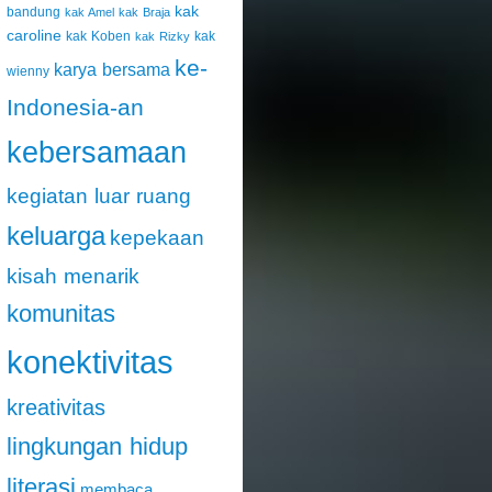
kak
bandung
kak Amel
kak Braja
caroline
kak Koben
kak
kak Rizky
ke-
karya bersama
wienny
Indonesia-an
kebersamaan
kegiatan luar ruang
keluarga
kepekaan
kisah menarik
komunitas
konektivitas
kreativitas
lingkungan hidup
literasi
membaca