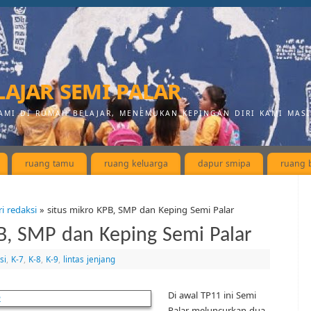
ajar semi palar
AMI DI RUMAH BELAJAR, MENEMUKAN KEPINGAN DIRI KAMI MAS
ruang tamu
ruang keluarga
dapur smipa
ruang b
ri redaksi
» situs mikro KPB, SMP dan Keping Semi Palar
B, SMP dan Keping Semi Palar
si
,
K-7
,
K-8
,
K-9
,
lintas jenjang
Di awal TP11 ini Semi
Palar meluncurkan dua