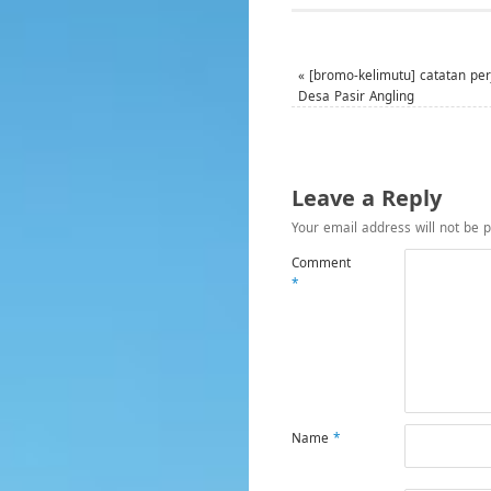
«
[bromo-kelimutu] catatan per
Desa Pasir Angling
Leave a Reply
Your email address will not be p
Comment
*
Name
*