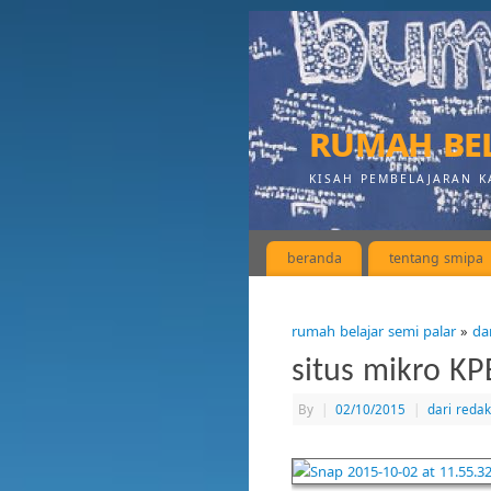
rumah bel
KISAH PEMBELAJARAN K
beranda
tentang smipa
rumah belajar semi palar
»
da
situs mikro KP
By
|
02/10/2015
|
dari redak