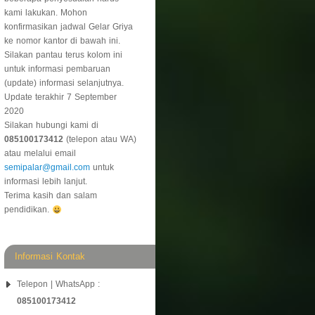
kami lakukan. Mohon
konfirmasikan jadwal Gelar Griya
ke nomor kantor di bawah ini.
Silakan pantau terus kolom ini
untuk informasi pembaruan
(update) informasi selanjutnya.
Update terakhir 7 September
2020
Silakan hubungi kami di
085100173412
(telepon atau WA)
atau melalui email
semipalar@gmail.com
untuk
informasi lebih lanjut.
Terima kasih dan salam
pendidikan.
Informasi Kontak
Telepon | WhatsApp :
085100173412