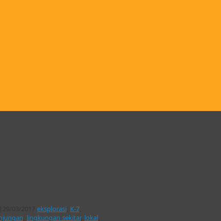
yaba Lembur ke Desa
, Gambung
|
29/03/2017
eksplorasi
,
K-7
,
njungan
,
lingkungan sekitar
,
lokal
,