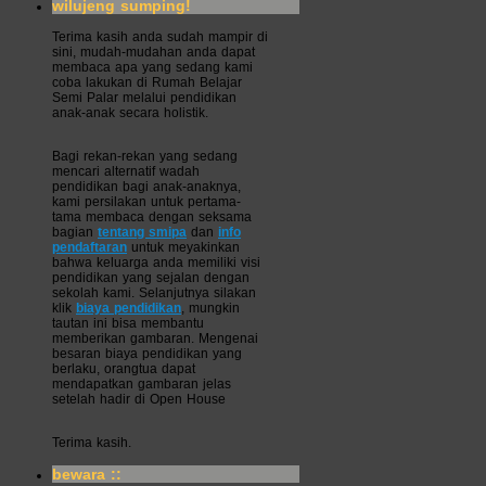
wilujeng sumping!
Terima kasih anda sudah mampir di
sini, mudah-mudahan anda dapat
membaca apa yang sedang kami
coba lakukan di Rumah Belajar
Semi Palar melalui pendidikan
anak-anak secara holistik.
Bagi rekan-rekan yang sedang
mencari alternatif wadah
pendidikan bagi anak-anaknya,
kami persilakan untuk pertama-
tama membaca dengan seksama
bagian
tentang smipa
dan
info
pendaftaran
untuk meyakinkan
bahwa keluarga anda memiliki visi
pendidikan yang sejalan dengan
sekolah kami. Selanjutnya silakan
klik
biaya pendidikan
, mungkin
tautan ini bisa membantu
memberikan gambaran. Mengenai
besaran biaya pendidikan yang
berlaku, orangtua dapat
mendapatkan gambaran jelas
setelah hadir di Open House
Terima kasih.
bewara ::