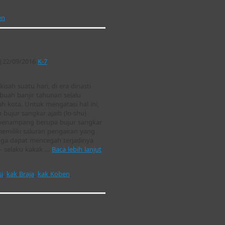
en
jur Sangkar Ajaib
|
22/09/2016
K-7
isah suatu hari, di era dinasti
ebuah banjir tahunan selalu
 kota. Untuk mengatasi hal ini,
 bujur sangkar ajaib (lo-shu)
penampang berupa bujur sangkar
memiliki saluran pengairan yang
ga dapat mencegah terjadinya
a – selaku kakak …
Baca lebih lanjut
i
,
kak Braja
,
kak Koben
,