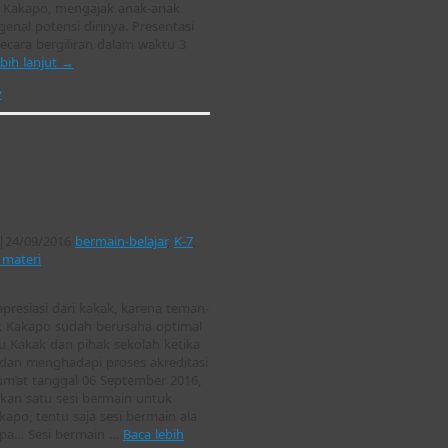
 Kakapo, mengajak anak-anak
enal potensi dirinya. Presentasi
ecara bergiliran dalam waktu 3
ebih lanjut
→
y
si Bermain ala SMP
|
24/09/2016
bermain-belajar
,
K-7
,
 materi
presiasi dari kakak, karena teman-
 Kakapo sudah berusaha optimal
Kakak dan pihak sekolah ketika
an menghadapi proses akreditasi
um’at tanggal 06 September 2016,
kan satu sesi bermain untuk
po, tentu saja sesi bermain ala
ipa… Sesi bermain …
Baca lebih