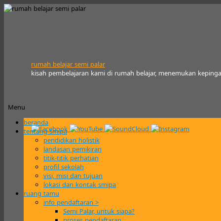
rumah belajar semi palar
kisah pembelajaran kami di rumah belajar, menemukan kepinga
Menu
Skip
beranda
to
tentang smipa
content
pendidikan holistik
landasan pemikiran
titik-titik perhatian
profil sekolah
visi, misi dan tujuan
lokasi dan kontak smipa
ruang tamu
info pendaftaran >
Semi Palar, untuk siapa?
proses pendaftaran