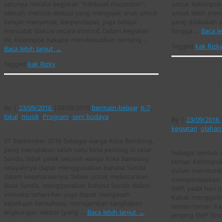
satunya melalui kegiatan “fishbowl discussion”,
untuk Kelompok
sebuah metode diskusi yang mengajak anak untuk
untuk lebih meng
belajar menyimak, berpendapat, juga belajar
yang dilakukan s
mencatat diskusi secara intensif. Dalam kegiatan
hingga …
Baca l
ini, Kelompok Kakapo mendiskusikan tentang …
Tagged
kak Rizk
Baca lebih lanjut
→
Tagged
kak Rizky
[kakapo] Babaran Kecap Basa Sunda
[kakapo] Se
Smipa
By
|
23/09/2016
|
24/09/2016
bermain-belajar
,
K-7
,
lokal
,
musik
,
Program
,
seni budaya
By
|
23/09/2016
kegiatan
,
olahan
21 September 2016 Sebagai warga Kota Bandung,
yang merupakan salah satu kota penting di tatar
Sebagai bentuk a
Sunda, tidak pelak seluruh warga Kota Bandung
teman Kelompok
selayaknya dapat menggunakan bahasa Sunda
dalam membantu 
dalam kesehariannya. Selain untuk melestarikan
mempersiapkan d
Basa Sunda, menggunakan bahasa Sunda dalam
SMP, pada hari J
interaksi sehari-hari juga dapat mengasah
Kakak menggulir
kepekaan berbahasa, menajamkan tangkapan
teman-teman Kaka
lingkungan sekitar (yang …
Baca lebih lanjut
→
jenjang SMP Sm