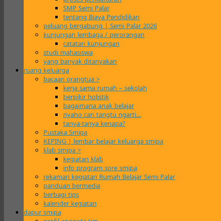
SMP Semi Palar
tentang Biaya Pendidikan
peluang bergabung | Semi Palar 2026
kunjungan lembaga / perorangan
catatan kunjungan
studi mahasiswa
yang banyak ditanyakan
ruang keluarga
bacaan orangtua >
kerja sama rumah – sekolah
berpikir holistik
bagaimana anak belajar
nyaho can tangtu ngarti…
tanya-tanya kenapa?
Pustaka Smipa
KEPING | lembar belajar keluarga smipa
klab smipa >
kegiatan klab
info program sore smipa
rekaman kegiatan Rumah Belajar Semi Palar
panduan bermedia
berbagi tips
kalender kegiatan
dapur smipa