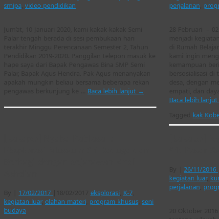
smipa
,
video pendidikan
perjalanan
,
prog
Jum’at, 10 Januari 2020, kami kakak-kakak Semi
28 Februari – 0
Palar tengah berada di sesi pembukaan hari
menjadi kegiatan
terakhir Minggu Perencanaan Semester 2, Tahun
di Rumah Belajar 
Pendidikan 2019-2020. Panggilan telepon masuk ke
kami ingin meng
hape saya dari Bapak Pengawas Bina SMP Semi
kemampuan berin
Palar, Bapak Agus Hendra. Pak Agus menanyakan
bersosialisasi d
apakah mungkin beliau bersama beberapa rekan
desa, dengan m
pengawas berkunjung ke …
Baca lebih lanjut
→
empati, dan day
Baca lebih lanju
Tagged
kak Kob
[kakapo] Nyaba Patilasan:
[kakapo] N
Eksplorasi Museum Sri Baduga dan
#1: Pasar S
Berbagi dengan Sejarawan Andi
By
|
26/11/2016
Achdian
kegiatan luar
,
ku
perjalanan
,
prog
By
|
17/02/2017
|
18/02/2017
eksplorasi
,
K-7
,
kegiatan luar
,
olahan materi
,
program khusus
,
seni
budaya
20 Oktober 2016 