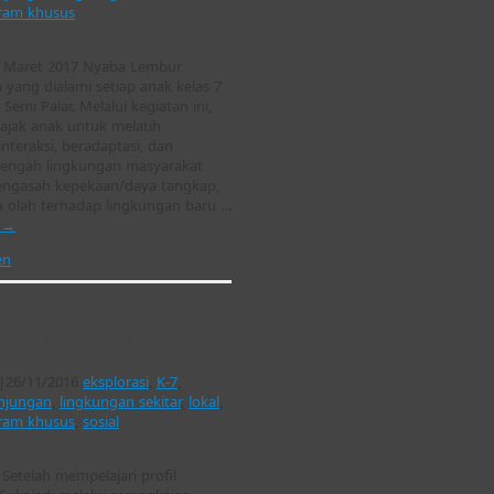
ram khusus
2 Maret 2017 Nyaba Lembur
 yang dialami setiap anak kelas 7
Semi Palar. Melalui kegiatan ini,
ajak anak untuk melatih
teraksi, beradaptasi, dan
i tengah lingkungan masyarakat
engasah kepekaan/daya tangkap,
a olah terhadap lingkungan baru …
t
→
en
yaba Lingkung Ageung
ederhana (Nyaba Pasar)
|
26/11/2016
eksplorasi
,
K-7
,
njungan
,
lingkungan sekitar
,
lokal
,
ram khusus
,
sosial
Setelah mempelajari profil