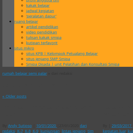
profil anggota tim
kakak belajar
jadwal kegiatan
‘peralatan dapur’
ruang belajar
artikel pendidikan
video pendidikan
tulisan kakak smipa
kutipan terfavorit
situs mikro
situs KPB | Kelompok Petualang Belajar
situs jenjang SMP Smipa
Smipa Disada | unit Pelatihan dan Konsultasi Smipa
rumah belajar semi palar
» dari redaksi
Category Archives:
K-7
«
Older posts
menelaah ‘merdeka belajar’ di Semi
[kakapo] N
Palar.
Mekar Sari
By
Andy Sutioso
|
10/01/2020
|
27/01/2020
dari
By
|
29/03/2017
redaksi
,
K-7
,
K-8
,
K-9
,
kunjungan
,
lintas jenjang
,
tim
kegiatan luar
,
ku