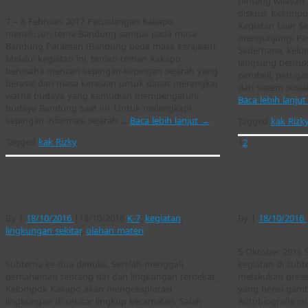
tentang wilayah 
diskusi, Kelomp
7 – 8 Februari 2017 Petualangan Kakapo
Kegiatan Luar S
menelusuri tema Bandung sampai pada masa
mengunjungi Pas
Bandung Patilasan (Bandung pada masa kerajaan).
Sederhana, kel
Melalui kegiatan ini, teman-teman Kakapo
langsung bentuk
berusaha mencari kepingan-kepingan sejarah yang
pembeli, petugas
berasal dari masa kerajaan untuk dapat merangkai
dari sistem sosi
warna budaya yang kemudian mempengaruhi
Baca lebih lanju
budaya Bandung saat ini. Untuk melengkapi
kepingan informasi sejarah …
Baca lebih lanjut
→
Tagged
kak Rizk
Tagged
kak Rizky
1
2
[kakapo] Diskusi Fishbowl
[kakapo] Pr
Kecamatan Sukajadi
Autobiograf
By
|
18/10/2016
|
18/10/2016
K-7
,
kegiatan
,
By
|
18/10/2016
lingkungan sekitar
,
olahan materi
5 Oktober 2016 S
Subtema ke dua dimulai. Setelah menggali
kegiatan di sub
pemahaman tentang diri dan lingkungan terdekat,
melakukan presen
Kelompok Kakapo akan mengeksplorasi
yang berisi gamb
lingkungan di sekitar lingkup kecamatan. Salah
Autobiografis in