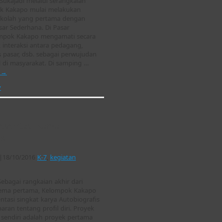
Sukajadi melalui serangkaian
ok Kakapo mulai melakukan
ekolah yang pertama dengan
ar Sederhana. Di Pasar
ompok Kakapo mengamati secara
 interaksi antara pedagang,
 pasar, dsb. sebagai perwujudan
al di masyarakat. Di samping …
t
→
y
esentasi Karya
is
|
18/10/2016
K-7
,
kegiatan
ebagai rangkaian akhir dari
tema pertama, Kelompok Kakapo
tasi singkat karya Autobiografis
aran tentang profil diri. Proyek
i sendiri adalah proyek pertama