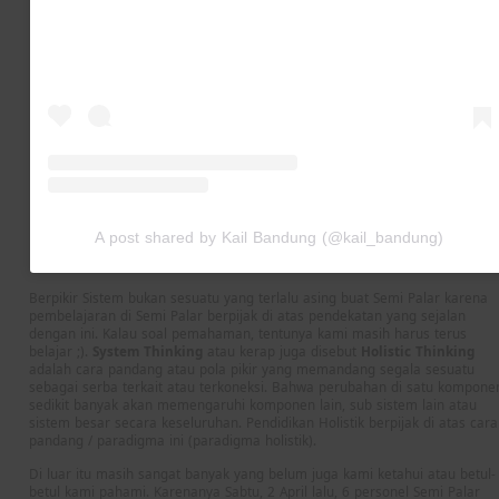
A post shared by Kail Bandung (@kail_bandung)
Berpikir Sistem bukan sesuatu yang terlalu asing buat Semi Palar karena
pembelajaran di Semi Palar berpijak di atas pendekatan yang sejalan
dengan ini. Kalau soal pemahaman, tentunya kami masih harus terus
belajar ;).
System Thinking
atau kerap juga disebut
Holistic Thinking
adalah cara pandang atau pola pikir yang memandang segala sesuatu
sebagai serba terkait atau terkoneksi. Bahwa perubahan di satu kompone
sedikit banyak akan memengaruhi komponen lain, sub sistem lain atau
sistem besar secara keseluruhan. Pendidikan Holistik berpijak di atas cara
pandang / paradigma ini (paradigma holistik).
Di luar itu masih sangat banyak yang belum juga kami ketahui atau betul-
betul kami pahami. Karenanya Sabtu, 2 April lalu, 6 personel Semi Palar