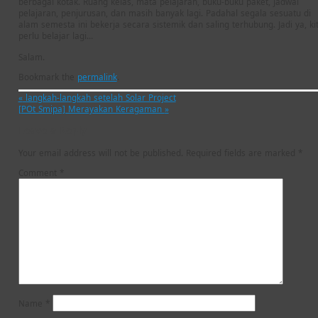
berbagai kotak. Ruang kelas, mata pelajaran, buku-buku paket, jadwal
pelajaran, penjurusan, dan masih banyak lagi. Padahal segala sesuatu di
alam semesta ini bekerja secara sistemik dan saling terhubung. Jadi ya, ki
perlu belajar lagi…
Salam.
Bookmark the
permalink
.
«
langkah-langkah setelah Solar Project
[POt Smipa] Merayakan Keragaman
»
Leave a Reply
Your email address will not be published.
Required fields are marked
*
Comment
*
Name
*