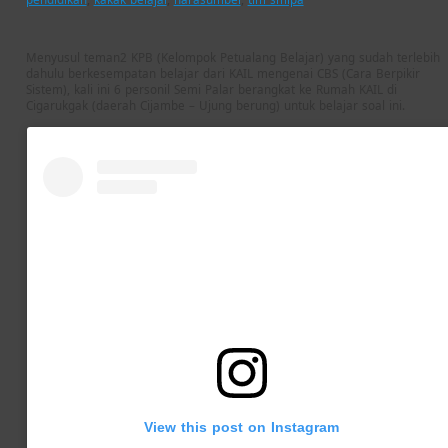
Menyusul teman2 KPB (Kelompok Petualang Belajar) yang sudah terlebih
dahulu berkesempatan belajar dari KAIL mengenai CBS (Cara Berpikir
Sistem), kali ini 6 personil Semi Palar berangkat ke Rumah KAIL di
Cigarukgak (daerah Cijambe – Ujung berung) untuk belajar soal ini.
View this post on Instagram