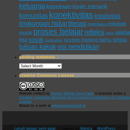
keluarga
kepekaan
kisah menarik
konektivitas
komunitas
kreativitas
lingkungan hidup
literasi
mindset
membaca
proses belajar
refleksi
sekita
musik
sains
sosok
kita
tamu smipa
system thinking
spiritualitas
tulisan kakak
visi pendidikan
posting terdahulu
posting
terdahulu
Creative Commons License
Website content
by
Rumah Belajar Semi Palar
is licensed under a
Creative Commons Attribution-NonCommercial-NoDerivs 3.0 Unporte
License
.
Based on a work at
www.semipalar.sch.id
.
rumah belajar semi palar
| Powered by
Mantra
&
WordPress.