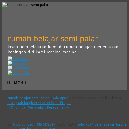
rumah belajar semi palar
kisah pembelajaran kami di rumah belajar, menemukan
kepingan diri kami masing-masing
MENU
rumah belajar semi palar
»
ada apa?
» pelatihan Cara Berpikir Sistem
«
langkah-langkah setelah Solar Project
[POt Smipa] Merayakan Keragaman
»
pelatihan Cara Berpikir Sistem
By
Andy Sutioso
|
08/04/2017
|
08/04/2017
ada apa?
,
dari redaksi
,
forum
pendidikan
,
kakak belajar
,
narasumber
,
tim smipa