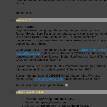
orangtua dapat mendapatkan gambaran jelas setelah hadir di Open
House
Terima kasih.
bewara ::
GELAR GRIYA :
Bagi rekan-rekan yang ingin bergabung dengan keluarga besar
Rumah Belajar Semi Palar, tahap pertama yang kami sarankan untu
ikuti adalah
Gelar Griya
(Open House) – di mana kami akan
menjelaskan konsep pendidikan dan memberikan gambaran progra
pembelajaran di Smipa.
Gelar Griya untuk TP mendatang sudah dibuka.
Jadwal Gelar Griya
bisa dilihat di sini
.
Dalam kondisi Pandemi COVID-19 ini beberapa
penyesuaian harus kami lakukan. Mohon konfirmasikan jadwal Gelar
Griya ke nomor kantor di bawah ini.
Silakan pantau terus kolom ini untuk informasi pembaruan (update)
informasi selanjutnya. Update terakhir 7 September 2020
Silakan hubungi kami di
085100173412
(telepon atau WA) atau
melalui email
semipalar@gmail.com
untuk informasi lebih lanjut.
Terima kasih dan salam pendidikan.
Informasi Kontak
Telepon | WhatsApp :
085100173412
Email :
semipalar@gmail.com
Alamat :
Jl. Sukamulya 77-79, Bandung 40163.