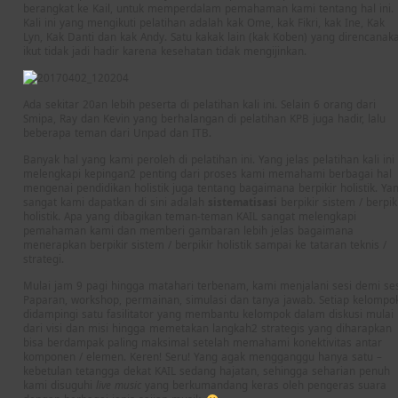
berangkat ke Kail, untuk memperdalam pemahaman kami tentang hal ini.
Kali ini yang mengikuti pelatihan adalah kak Ome, kak Fikri, kak Ine, Kak
Lyn, Kak Danti dan kak Andy. Satu kakak lain (kak Koben) yang direncanak
ikut tidak jadi hadir karena kesehatan tidak mengijinkan.
Ada sekitar 20an lebih peserta di pelatihan kali ini. Selain 6 orang dari
Smipa, Ray dan Kevin yang berhalangan di pelatihan KPB juga hadir, lalu
beberapa teman dari Unpad dan ITB.
Banyak hal yang kami peroleh di pelatihan ini. Yang jelas pelatihan kali ini
melengkapi kepingan2 penting dari proses kami memahami berbagai hal
mengenai pendidikan holistik juga tentang bagaimana berpikir holistik. Ya
sangat kami dapatkan di sini adalah
sistematisasi
berpikir sistem / berpik
holistik. Apa yang dibagikan teman-teman KAIL sangat melengkapi
pemahaman kami dan memberi gambaran lebih jelas bagaimana
menerapkan berpikir sistem / berpikir holistik sampai ke tataran teknis /
strategi.
Mulai jam 9 pagi hingga matahari terbenam, kami menjalani sesi demi ses
Paparan, workshop, permainan, simulasi dan tanya jawab. Setiap kelompo
didampingi satu fasilitator yang membantu kelompok dalam diskusi mulai
dari visi dan misi hingga memetakan langkah2 strategis yang diharapkan
bisa berdampak paling maksimal setelah memahami konektivitas antar
komponen / elemen. Keren! Seru! Yang agak mengganggu hanya satu –
kebetulan tetangga dekat KAIL sedang hajatan, sehingga seharian penuh
kami disuguhi
live music
yang berkumandang keras oleh pengeras suara