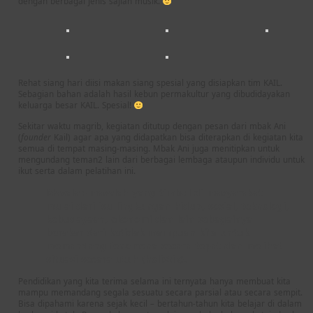
dengan berbagai jenis sajian musik.
Rehat siang hari diisi makan siang spesial yang disiapkan tim KAIL.
Sebagian bahan adalah hasil kebun permakultur yang dibudidayakan
keluarga besar KAIL. Spesial!
Sekitar waktu magrib, kegiatan ditutup dengan pesan dari mbak Ani
(
founder
Kail) agar apa yang didapatkan bisa diterapkan di kegiatan kita
semua di tempat masing-masing. Mbak Ani juga menitipkan untuk
mengundang teman2 lain dari berbagai lembaga ataupun individu untuk
ikut serta dalam pelatihan ini.
Masalah-masalah yang timbul di masyarakat
mulai dari isu lingkungan hidup, sosial, teknologi,
kebudayaan, ekonomi dan lain sebagainya
berakar dari ketidak-mampuan kita untuk
memandang fenomena secara tepat dan melihat
situasi secara utuh (holistik).
Pendidikan yang kita terima selama ini ternyata hanya membuat kita
mampu memandang segala sesuatu secara parsial atau secara sempit.
Bisa dipahami karena sejak kecil – bertahun-tahun kita belajar di dalam