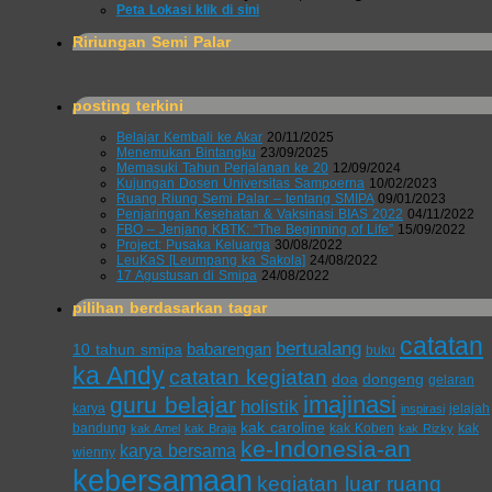
Peta Lokasi klik di sini
Ririungan Semi Palar
posting terkini
Belajar Kembali ke Akar
20/11/2025
Menemukan Bintangku
23/09/2025
Memasuki Tahun Perjalanan ke 20
12/09/2024
Kujungan Dosen Universitas Sampoerna
10/02/2023
Ruang Riung Semi Palar – tentang SMIPA
09/01/2023
Penjaringan Kesehatan & Vaksinasi BIAS 2022
04/11/2022
FBO – Jenjang KBTK: “The Beginning of Life”
15/09/2022
Project: Pusaka Keluarga
30/08/2022
LeuKaS [Leumpang ka Sakola]
24/08/2022
17 Agustusan di Smipa
24/08/2022
pilihan berdasarkan tagar
catatan
bertualang
babarengan
10 tahun smipa
buku
ka Andy
catatan kegiatan
doa
dongeng
gelaran
imajinasi
guru belajar
holistik
karya
jelajah
inspirasi
kak caroline
bandung
kak Koben
kak
kak Amel
kak Braja
kak Rizky
ke-Indonesia-an
karya bersama
wienny
kebersamaan
kegiatan luar ruang