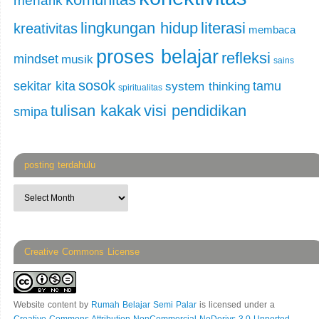
menarik
lingkungan hidup
literasi
kreativitas
membaca
proses belajar
refleksi
mindset
musik
sains
sosok
sekitar kita
tamu
system thinking
spiritualitas
tulisan kakak
visi pendidikan
smipa
posting terdahulu
Creative Commons License
Website content
by
Rumah Belajar Semi Palar
is licensed under a