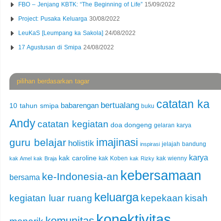
FBO – Jenjang KBTK: “The Beginning of Life”
15/09/2022
Project: Pusaka Keluarga
30/08/2022
LeuKaS [Leumpang ka Sakola]
24/08/2022
17 Agustusan di Smipa
24/08/2022
pilihan berdasarkan tagar
catatan ka
bertualang
babarengan
10 tahun smipa
buku
Andy
catatan kegiatan
doa
dongeng
gelaran karya
imajinasi
guru belajar
holistik
jelajah bandung
inspirasi
karya
kak caroline
kak Koben
kak wienny
kak Amel
kak Braja
kak Rizky
kebersamaan
ke-Indonesia-an
bersama
keluarga
kegiatan luar ruang
kepekaan
kisah
konektivitas
komunitas