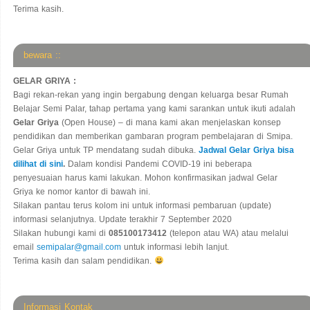
Terima kasih.
bewara ::
GELAR GRIYA :
Bagi rekan-rekan yang ingin bergabung dengan keluarga besar Rumah
Belajar Semi Palar, tahap pertama yang kami sarankan untuk ikuti adalah
Gelar Griya
(Open House) – di mana kami akan menjelaskan konsep
pendidikan dan memberikan gambaran program pembelajaran di Smipa.
Gelar Griya untuk TP mendatang sudah dibuka.
Jadwal Gelar Griya bisa
dilihat di sini
.
Dalam kondisi Pandemi COVID-19 ini beberapa
penyesuaian harus kami lakukan. Mohon konfirmasikan jadwal Gelar
Griya ke nomor kantor di bawah ini.
Silakan pantau terus kolom ini untuk informasi pembaruan (update)
informasi selanjutnya. Update terakhir 7 September 2020
Silakan hubungi kami di
085100173412
(telepon atau WA) atau melalui
email
semipalar@gmail.com
untuk informasi lebih lanjut.
Terima kasih dan salam pendidikan.
Informasi Kontak