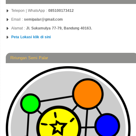
Telepon | WhatsApp :
085100173412
Email :
semipalar@gmail.com
Alamat :
Jl. Sukamulya 77-79, Bandung 40163.
Peta Lokasi klik di sini
Ririungan Semi Palar