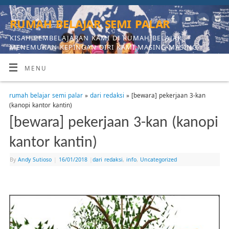
rumah belajar semi palar
KISAH PEMBELAJARAN KAMI DI RUMAH BELAJAR,
MENEMUKAN KEPINGAN DIRI KAMI MASING-MASING
MENU
rumah belajar semi palar
»
dari redaksi
» [bewara] pekerjaan 3-kan
(kanopi kantor kantin)
[bewara] pekerjaan 3-kan (kanopi
kantor kantin)
By
Andy Sutioso
|
16/01/2018
|
dari redaksi
,
info
,
Uncategorized