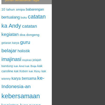
pilihan berdasarkan tagar
babarengan
10 tahun smipa
catatan
bertualang
buku
ka Andy
catatan
kegiatan
doa
dongeng
guru
gelaran karya
belajar
holistik
imajinasi
jelajah
inspirasi
kak
bandung
kak Amel
kak Braja
caroline
kak Koben
kak
kak Rizky
ke-
karya bersama
wienny
Indonesia-an
kebersamaan