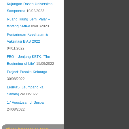
Kujungan Dosen Universitas
Sampoerna
10/02/2023
Ruang Riung Semi Palar –
tentang SMIPA
09/01/2023
Penjaringan Kesehatan &
Vaksinasi BIAS 2022
04/11/2022
FBO – Jenjang KBTK: “The
Beginning of Life”
15/09/2022
Project: Pusaka Keluarga
30/08/2022
LeuKaS [Leumpang ka
Sakola]
24/08/2022
17 Agustusan di Smipa
24/08/2022