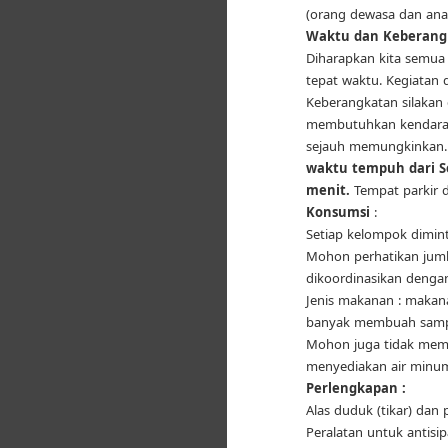
(orang dewasa dan ana
Waktu dan Keberang
Diharapkan kita semua s
tepat waktu. Kegiatan 
Keberangkatan silakan 
membutuhkan kendaraan
sejauh memungkinkan. 
waktu tempuh dari S
menit.
Tempat parkir 
Konsumsi
:
Setiap kelompok dimin
Mohon perhatikan juml
dikoordinasikan dengan
Jenis makanan : makana
banyak membuah samp
Mohon juga tidak memb
menyediakan air minum 
Perlengkapan :
Alas duduk (tikar) da
Peralatan untuk antisi