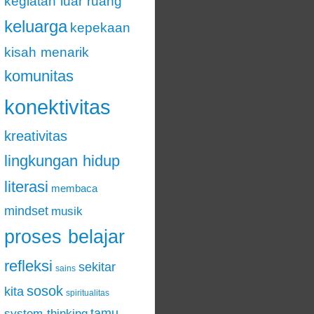
kegiatan luar ruang
keluarga
kepekaan
kisah menarik
komunitas
konektivitas
kreativitas
lingkungan hidup
literasi
membaca
mindset
musik
proses belajar
refleksi
sekitar
sains
sosok
kita
spiritualitas
tamu
system thinking