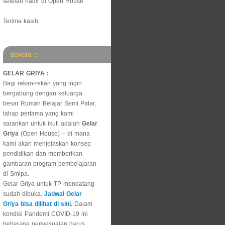
setelah hadir di Open House
Terima kasih.
bewara ::
GELAR GRIYA :
Bagi rekan-rekan yang ingin
bergabung dengan keluarga
besar Rumah Belajar Semi Palar,
tahap pertama yang kami
sarankan untuk ikuti adalah
Gelar
Griya
(Open House) – di mana
kami akan menjelaskan konsep
pendidikan dan memberikan
gambaran program pembelajaran
di Smipa.
Gelar Griya untuk TP mendatang
sudah dibuka.
Jadwal Gelar
Griya bisa dilihat di sini
.
Dalam
kondisi Pandemi COVID-19 ini
beberapa penyesuaian harus