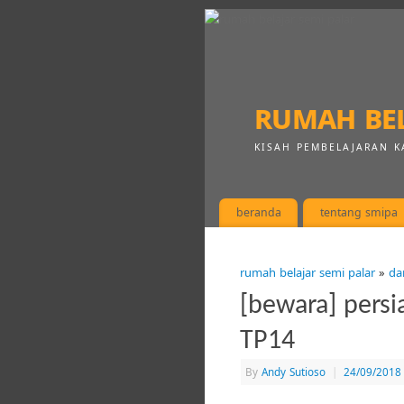
rumah bel
KISAH PEMBELAJARAN K
beranda
tentang smipa
rumah belajar semi palar
»
da
[bewara] pers
TP14
By
Andy Sutioso
|
24/09/2018