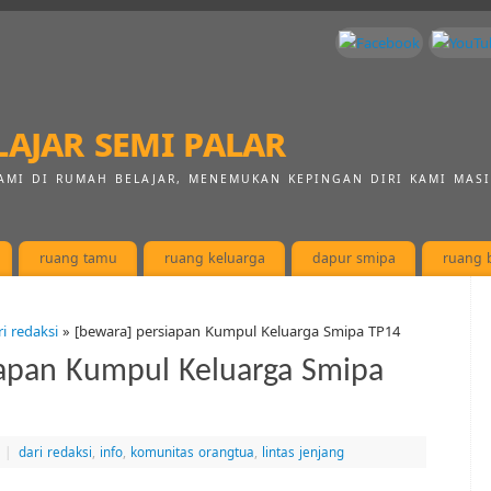
ajar semi palar
AMI DI RUMAH BELAJAR, MENEMUKAN KEPINGAN DIRI KAMI MAS
ruang tamu
ruang keluarga
dapur smipa
ruang b
ri redaksi
» [bewara] persiapan Kumpul Keluarga Smipa TP14
iapan Kumpul Keluarga Smipa
|
dari redaksi
,
info
,
komunitas orangtua
,
lintas jenjang