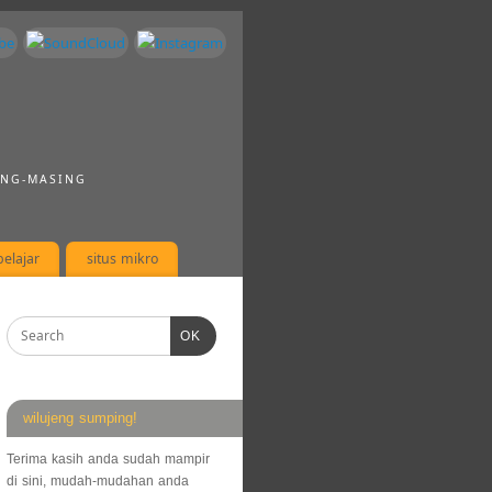
ING-MASING
elajar
situs mikro
OK
wilujeng sumping!
Terima kasih anda sudah mampir
di sini, mudah-mudahan anda