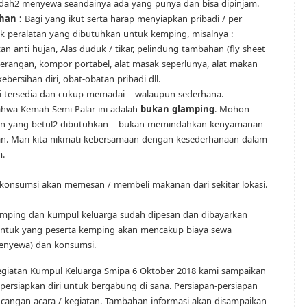
dah2 menyewa seandainya ada yang punya dan bisa dipinjam.
han :
Bagi yang ikut serta harap menyiapkan pribadi / per
k peralatan yang dibutuhkan untuk kemping, misalnya :
an anti hujan, Alas duduk / tikar, pelindung tambahan (fly sheet
enerangan, kompor portabel, alat masak seperlunya, alat makan
bersihan diri, obat-obatan pribadi dll.
i tersedia dan cukup memadai – walaupun sederhana.
hwa Kemah Semi Palar ini adalah
bukan glamping
. Mohon
 yang betul2 dibutuhkan – bukan memindahkan kenyamanan
tan. Mari kita nikmati kebersamaan dengan kesederhanaan dalam
.
konsumsi akan memesan / membeli makanan dari sekitar lokasi.
emping dan kumpul keluarga sudah dipesan dan dibayarkan
a untuk yang peserta kemping akan mencakup biaya sewa
menyewa) dan konsumsi.
kegiatan Kumpul Keluarga Smipa 6 Oktober 2018 kami sampaikan
ersiapkan diri untuk bergabung di sana. Persiapan-persiapan
cangan acara / kegiatan. Tambahan informasi akan disampaikan