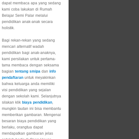
dapat membaca apa yang sedang
kami coba lakukan di Rumah
Belajar Semi Palar melalui
pendidikan anak-anak secara
holistik.
Bagi rekan-rekan yang sedang
mencari alternatif wadah
pendidikan bagi anak-anaknya,
kami persilakan untuk pertama-
tama membaca dengan seksama
bagian
tentang smipa
dan
info
pendaftaran
untuk meyakinkan
bahwa keluarga anda memiliki
visi pendidikan yang sejalan
dengan sekolah kami. Selanjutnya
silakan klik
biaya pendidikan
,
mungkin tautan ini bisa membantu
memberikan gambaran. Mengenai
besaran biaya pendidikan yang
berlaku, orangtua dapat
mendapatkan gambaran jelas