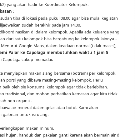
k2) yang akan hadir ke Koordinator Kelompok.
katan
:
udah tiba di lokasi pada pukul 08.00 agar bisa mulai kegiatan
dijadwalkan sudah berakhir pada jam 14.00.
dikoordinasikan di dalam kelompok. Apabila ada keluarga yang
 dari satu kelompok bisa bergabung ke kelompok lainnya –
Menurut Google Maps, dalam keadaan normal (tidak macet),
emi Palar ke Capolaga membutuhkan waktu 1 jam 5
di Capolaga cukup memadai.
ta menyiapkan makan siang bersama (botram) per kelompok.
ah porsi yang dibawa masing-masing kelompok. Perlu
 baik oleh sie konsumsi kelompok agar tidak berlebihan.
n tradisional, dan mohon perhatikan kemasan agar kita tidak
ah non-organik.
awa air mineral dalam gelas atau botol. Kami akan
galonan untuk isi ulang.
n perlengkapan makan minum.
pasi hujan, handuk dan pakaian ganti karena akan bermain air di