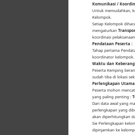
Komunikasi / Koordina
Untuk memudahkan, kom
Kelompok.
Setiap Kelompok dihar
mengaturkan
Transpor
koordinasi pelaksanaan
Pendataan Peserta :
Tahap pertama Pendata
koordinator kelompok.
Waktu dan Keberang
Peserta Kemping berang
sudah tiba di lokasi s
Perlengkapan Utama 
Peserta mohon mencat
yang paling penting :
T
Dari data awal yang m
perlengkapan yang dib
akan diperhitungkan d
Sie Perlengkapan kelom
dipinjamkan ke kelomp