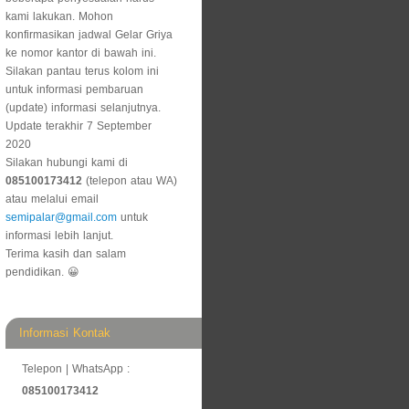
kami lakukan. Mohon
konfirmasikan jadwal Gelar Griya
ke nomor kantor di bawah ini.
Silakan pantau terus kolom ini
untuk informasi pembaruan
(update) informasi selanjutnya.
Update terakhir 7 September
2020
Silakan hubungi kami di
085100173412
(telepon atau WA)
atau melalui email
semipalar@gmail.com
untuk
informasi lebih lanjut.
Terima kasih dan salam
pendidikan. 😀
Informasi Kontak
Telepon | WhatsApp :
085100173412