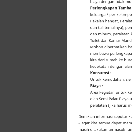
biaya dengan tidak mu
Perlengkapan Tamba
keluarga / per kelompo
Pakaian hangat, Peralat
dan tali-temalinya), p
dan minum, peralatan ke
Toilet dan Kamar Mand
Mohon diperhatikan ba
membawa perlengkapan
kita dari rumah ke hu
kedekatan dengan alam
Konsumsi :
Untuk kemudahan, sie 
Biaya
:
Area kegiatan untuk k
oleh Semi Palar. Biay
peralatan (jika harus 
Demikian informasi seputar 
– agar kita semua dapat memp
masih dilakukan termasuk ran