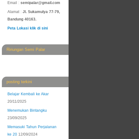
Email :
semipalar@gmail.com
Alamat :
Jl. Sukamulya 77-79,
Bandung 40163.
Peta Lokasi klik di sini
Ririungan Semi Palar
posting terkini
Belajar Kembali ke Akar
20/11/2025
Menemukan Bintangku
23/09/2025
Memasuki Tahun Perjalanan
ke 20
12/09/2024