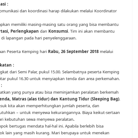
si :
unikasi dan koordinasi harap dilakukan melalui Koordinator
apkan memiliki masing-masing satu orang yang bisa membantu
tasi, Perlengkapan
dan
Konsumsi
. Tim ini akan membantu
 di lapangan pada hari penyelenggaraan.
an Peserta Kemping hari
Rabu, 26 September 2018
melalui
katan :
kat dari Semi Palar, pukul 15.00. Selambatnya peserta Kemping
ekitar pukul 16.30 untuk menyiapkan tenda dan area perkemahan.
:
atkan yang punya atau bisa meminjamkan peralatan berkemah
enda, Matras (alas tidur) dan Kantung Tidur (Sleeping Bag)
.
asuk kita akan memperhitungkan jumlah peserta, dan
utuhkan – untuk menyewa kekurangannya. Biaya keikut-sertaan
ari kebutuhan sewa menyewa peralatan
.
pok bertugas mendata hal-hal ini. Apabila berlebih bisa
ok lain yang masih kurang. Mari berupaya untuk menekan