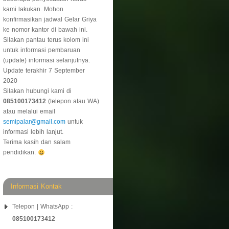
kami lakukan. Mohon
konfirmasikan jadwal Gelar Griya
ke nomor kantor di bawah ini.
Silakan pantau terus kolom ini
untuk informasi pembaruan
(update) informasi selanjutnya.
Update terakhir 7 September
2020
Silakan hubungi kami di
085100173412
(telepon atau WA)
atau melalui email
semipalar@gmail.com
untuk
informasi lebih lanjut.
Terima kasih dan salam
pendidikan.
Informasi Kontak
Telepon | WhatsApp :
085100173412