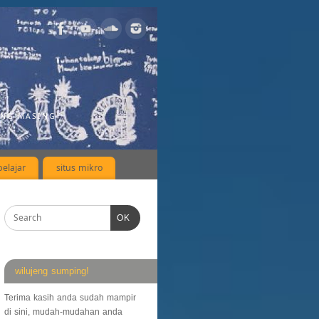
ING-MASING
elajar
situs mikro
OK
wilujeng sumping!
Terima kasih anda sudah mampir
di sini, mudah-mudahan anda