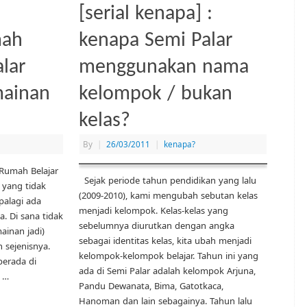
[serial kenapa] :
mah
kenapa Semi Palar
alar
menggunakan nama
mainan
kelompok / bukan
kelas?
By
|
26/03/2011
|
kenapa?
Rumah Belajar
Sejak periode tahun pendidikan yang lalu
yang tidak
(2009-2010), kami mengubah sebutan kelas
palagi ada
menjadi kelompok. Kelas-kelas yang
. Di sana tidak
sebelumnya diurutkan dengan angka
ainan jadi)
sebagai identitas kelas, kita ubah menjadi
 sejenisnya.
kelompok-kelompok belajar. Tahun ini yang
berada di
ada di Semi Palar adalah kelompok Arjuna,
 …
Pandu Dewanata, Bima, Gatotkaca,
Hanoman dan lain sebagainya. Tahun lalu