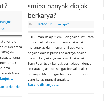
ut?
smipa banyak diajak
berkarya?
orangtua
,
By
|
16/10/2011
|
kenapa?
sus
Di Rumah Belajar Semi Palar, salah satu cara
uatu yang di
untuk melihat sejauh mana anak-anak
umput. Beberapa
menangkap dan memahami apa yang
 2007) dan di
berjalan dalam proses belajarnya adalah
i sesuatu yang
melalui karya-karya mereka. Anak-anak di
 aneh untuk
Semi Palar tidak banyak berhadapan dengan
an area
test atau ujian tapi sangat banyak diajak
 luas di Semi
berkarya. Mendengar hal tersebut, respon
 lanjut
→
yang kerap muncul untuk …
Baca lebih lanjut
→
aan
,
sekitar kita
,