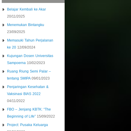
Belajar Kembali ke Akar
20/11/2025
Menemukan Bintangku
23/09/2025
Memasuki Tahun Perjalanan
ke 20
12/09/2024
Kujungan Dosen Universitas
Sampoerna
10/02/2023
Ruang Riung Semi Palar –
tentang SMIPA
09/01/2023
Penjaringan Kesehatan &
Vaksinasi BIAS 2022
04/11/2022
FBO – Jenjang KBTK: “The
Beginning of Life”
15/09/2022
Project: Pusaka Keluarga