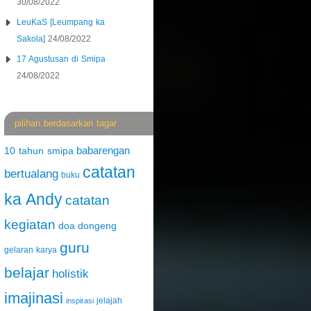
30/08/2022
LeuKaS [Leumpang ka
Sakola]
24/08/2022
17 Agustusan di Smipa
24/08/2022
pilihan berdasarkan tagar
babarengan
10 tahun smipa
catatan
bertualang
buku
ka Andy
catatan
kegiatan
doa
dongeng
guru
gelaran karya
belajar
holistik
imajinasi
jelajah
inspirasi