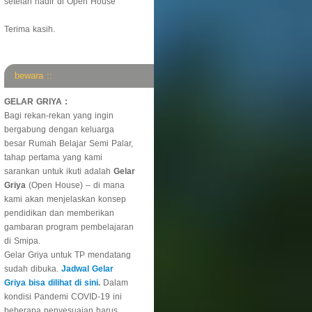
setelah hadir di Open House
Terima kasih.
bewara ::
GELAR GRIYA :
Bagi rekan-rekan yang ingin
bergabung dengan keluarga
besar Rumah Belajar Semi Palar,
tahap pertama yang kami
sarankan untuk ikuti adalah
Gelar
Griya
(Open House) – di mana
kami akan menjelaskan konsep
pendidikan dan memberikan
gambaran program pembelajaran
di Smipa.
Gelar Griya untuk TP mendatang
sudah dibuka.
Jadwal Gelar
Griya bisa dilihat di sini
.
Dalam
kondisi Pandemi COVID-19 ini
beberapa penyesuaian harus