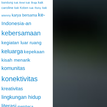
kak
bandung
kak Amel
kak Braja
caroline
kak Koben
kak
kak Rizky
ke-
karya bersama
wienny
Indonesia-an
kebersamaan
kegiatan luar ruang
keluarga
kepekaan
kisah menarik
komunitas
konektivitas
kreativitas
lingkungan hidup
literasi
membaca