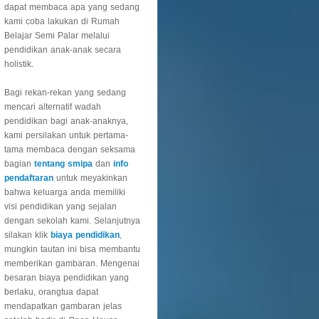
dapat membaca apa yang sedang
kami coba lakukan di Rumah
Belajar Semi Palar melalui
pendidikan anak-anak secara
holistik.
Bagi rekan-rekan yang sedang
mencari alternatif wadah
pendidikan bagi anak-anaknya,
kami persilakan untuk pertama-
tama membaca dengan seksama
bagian
tentang smipa
dan
info
pendaftaran
untuk meyakinkan
bahwa keluarga anda memiliki
visi pendidikan yang sejalan
dengan sekolah kami. Selanjutnya
silakan klik
biaya pendidikan
,
mungkin tautan ini bisa membantu
memberikan gambaran. Mengenai
besaran biaya pendidikan yang
berlaku, orangtua dapat
mendapatkan gambaran jelas