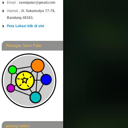
Email :
semipalar@gmail.com
Alamat :
Jl. Sukamulya 77-79,
Bandung 40163.
Peta Lokasi klik di sini
Ririungan Semi Palar
posting terkini