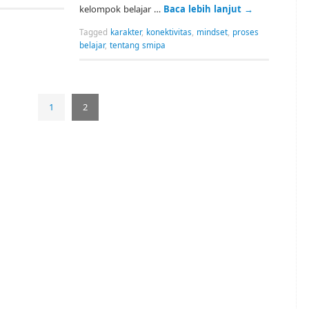
kelompok belajar …
Baca lebih lanjut
→
Tagged
karakter
,
konektivitas
,
mindset
,
proses
belajar
,
tentang smipa
1
2