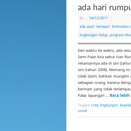
ada hari rump
By
|
04/12/2011
|
ada apa?
,
kenapa?
,
komunitas 
lingkungan hidup
,
program khu
Dari waktu ke waktu, ada ses
Semi Palar kita sebut Hari R
rekamannya ada di sini (tahun
sini (tahun 2008). Memang in
tidak lazim, bahkan mungkin
sebagian orang. Karena deng
bermain yang tidak terlampau
Palar, lapangan …
Baca lebih
Tagged
cinta lingkungan
,
kepek
sosok