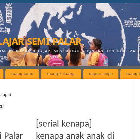
ajar semi palar
AMI DI RUMAH BELAJAR, MENEMUKAN KEPINGAN DIRI KAMI MAS
ruang tamu
ruang keluarga
dapur smipa
ruang b
a apa?
a?
[serial kenapa]
 Palar
kenapa anak-anak di