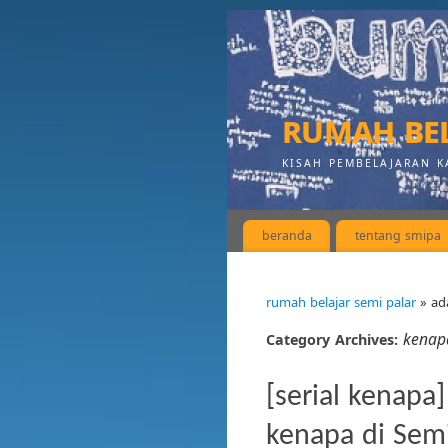
rumah bel
KISAH PEMBELAJARAN K
beranda
tentang smipa
rumah belajar semi palar
» ad
kenap
Category Archives:
[serial kenapa]
kenapa di Semi