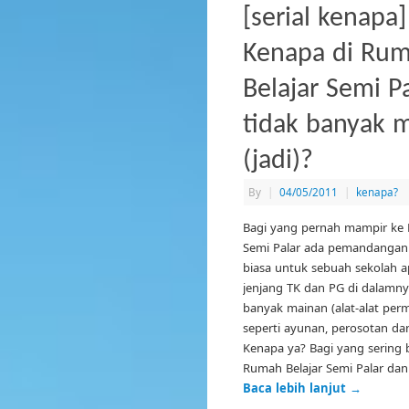
[serial kenapa]
Kenapa di Ru
Belajar Semi P
tidak banyak 
(jadi)?
By
|
04/05/2011
|
kenapa?
Bagi yang pernah mampir ke 
Semi Palar ada pemandangan 
biasa untuk sebuah sekolah a
jenjang TK dan PG di dalamnya
banyak mainan (alat-alat perm
seperti ayunan, perosotan dan
Kenapa ya? Bagi yang sering 
Rumah Belajar Semi Palar dan
Baca lebih lanjut
→