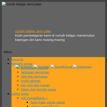
rumah belajar semi palar
kisah pembelajaran kami di rumah belajar, menemukan
kepingan diri kami masing-masing
Menu
Skip
beranda
to
tentang smipa
content
pendidikan holistik
landasan pemikiran
titik-titik perhatian
profil sekolah
visi, misi dan tujuan
lokasi dan kontak smipa
ruang tamu
info pendaftaran >
Semi Palar, untuk siapa?
proses pendaftaran