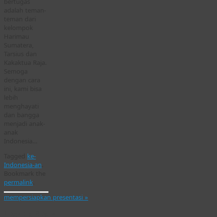
bertugas
adalah teman-
teman dari
kelompok
Harimau
Sumatera,
Tarsius dan
Kakaktua Raja.
Semoga
dengan cara
ini, kami bisa
lebih
menghayati
dan bangga
menjadi anak-
anak
Indonesia…
Tagged
ke-
Indonesia-an
.
Bookmark the
permalink
.
mempersiapkan presentasi
»
Leave a Reply