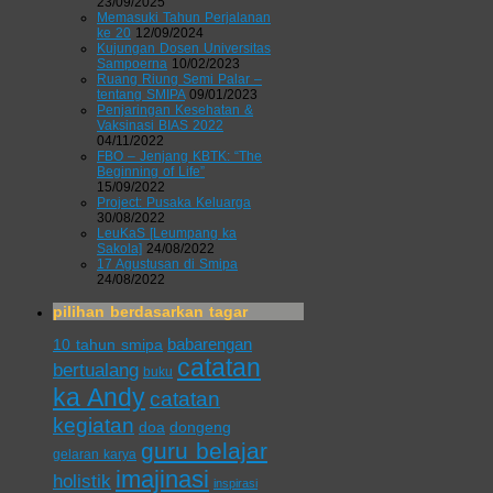
23/09/2025
Memasuki Tahun Perjalanan
ke 20
12/09/2024
Kujungan Dosen Universitas
Sampoerna
10/02/2023
Ruang Riung Semi Palar –
tentang SMIPA
09/01/2023
Penjaringan Kesehatan &
Vaksinasi BIAS 2022
04/11/2022
FBO – Jenjang KBTK: “The
Beginning of Life”
15/09/2022
Project: Pusaka Keluarga
30/08/2022
LeuKaS [Leumpang ka
Sakola]
24/08/2022
17 Agustusan di Smipa
24/08/2022
pilihan berdasarkan tagar
babarengan
10 tahun smipa
catatan
bertualang
buku
ka Andy
catatan
kegiatan
doa
dongeng
guru belajar
gelaran karya
imajinasi
holistik
inspirasi