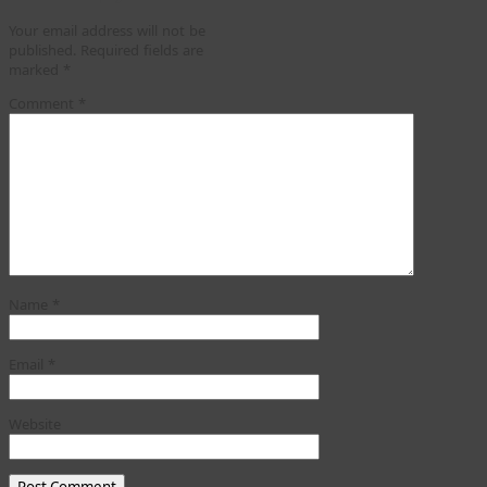
Your email address will not be
published.
Required fields are
marked
*
Comment
*
Name
*
Email
*
Website