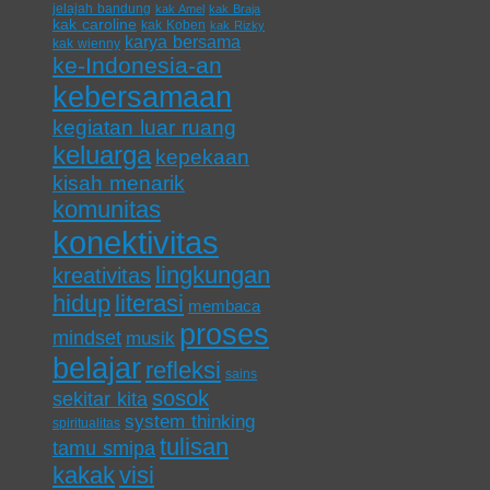
jelajah bandung
kak Amel
kak Braja
kak caroline
kak Koben
kak Rizky
karya bersama
kak wienny
ke-Indonesia-an
kebersamaan
kegiatan luar ruang
keluarga
kepekaan
kisah menarik
komunitas
konektivitas
lingkungan
kreativitas
hidup
literasi
membaca
proses
mindset
musik
belajar
refleksi
sains
sosok
sekitar kita
system thinking
spiritualitas
tulisan
tamu smipa
kakak
visi