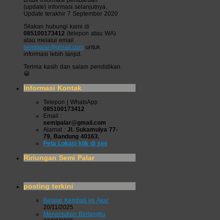
(update) informasi selanjutnya.
Update terakhir 7 September 2020
Silakan hubungi kami di
085100173412
(telepon atau WA)
atau melalui email
semipalar@gmail.com
untuk
informasi lebih lanjut.
Terima kasih dan salam pendidikan.
😀
Informasi Kontak
Telepon | WhatsApp :
085100173412
Email :
semipalar@gmail.com
Alamat :
Jl. Sukamulya 77-
79, Bandung 40163.
Peta Lokasi klik di sini
Ririungan Semi Palar
posting terkini
Belajar Kembali ke Akar
20/11/2025
Menemukan Bintangku