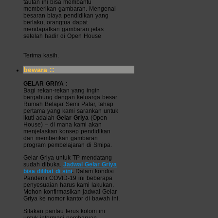
tautan ini bisa membantu
memberikan gambaran. Mengenai
besaran biaya pendidikan yang
berlaku, orangtua dapat
mendapatkan gambaran jelas
setelah hadir di Open House
Terima kasih.
bewara ::
GELAR GRIYA :
Bagi rekan-rekan yang ingin
bergabung dengan keluarga besar
Rumah Belajar Semi Palar, tahap
pertama yang kami sarankan untuk
ikuti adalah
Gelar Griya
(Open
House) – di mana kami akan
menjelaskan konsep pendidikan
dan memberikan gambaran
program pembelajaran di Smipa.
Gelar Griya untuk TP mendatang
sudah dibuka.
Jadwal Gelar Griya
bisa dilihat di sini
.
Dalam kondisi
Pandemi COVID-19 ini beberapa
penyesuaian harus kami lakukan.
Mohon konfirmasikan jadwal Gelar
Griya ke nomor kantor di bawah ini.
Silakan pantau terus kolom ini
untuk informasi pembaruan