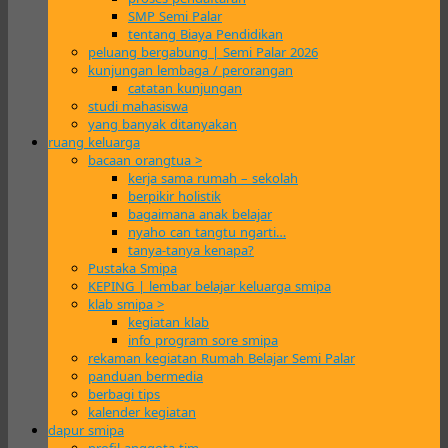
SMP Semi Palar
tentang Biaya Pendidikan
peluang bergabung | Semi Palar 2026
kunjungan lembaga / perorangan
catatan kunjungan
studi mahasiswa
yang banyak ditanyakan
ruang keluarga
bacaan orangtua >
kerja sama rumah – sekolah
berpikir holistik
bagaimana anak belajar
nyaho can tangtu ngarti…
tanya-tanya kenapa?
Pustaka Smipa
KEPING | lembar belajar keluarga smipa
klab smipa >
kegiatan klab
info program sore smipa
rekaman kegiatan Rumah Belajar Semi Palar
panduan bermedia
berbagi tips
kalender kegiatan
dapur smipa