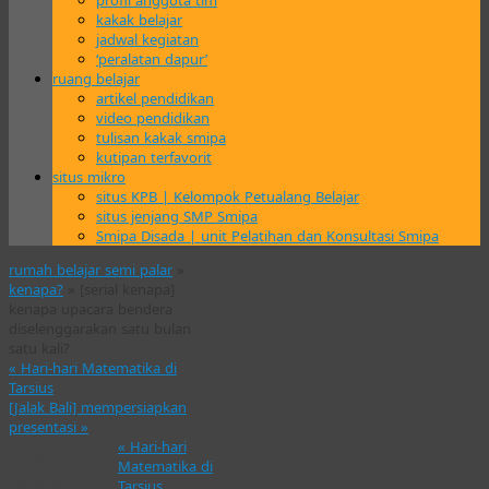
profil anggota tim
kakak belajar
jadwal kegiatan
‘peralatan dapur’
ruang belajar
artikel pendidikan
video pendidikan
tulisan kakak smipa
kutipan terfavorit
situs mikro
situs KPB | Kelompok Petualang Belajar
situs jenjang SMP Smipa
Smipa Disada | unit Pelatihan dan Konsultasi Smipa
rumah belajar semi palar
»
kenapa?
» [serial kenapa]
kenapa upacara bendera
diselenggarakan satu bulan
satu kali?
«
Hari-hari Matematika di
Tarsius
[Jalak Bali] mempersiapkan
presentasi
»
«
Hari-hari
[serial
Matematika di
kenapa]
Tarsius