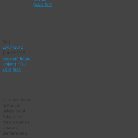
kenapa
[Jalak Bali]
upacara
bendera
diselenggarakan
satu bulan
satu kali?
By
|
23/04/2012
|
14/12/2015
kenapa?
,
lintas
jenjang
,
SD-2
,
SD-3
,
SD-5
Di rumah kami,
di Rumah
Belajar Semi
Palar, kami
melaksanakan
Upacara
Bendera satu