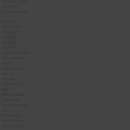
rutinitas yang
berulang
setiap minggu.
Dengan
bergantian
menjadi
petugas
upacara,
mudah-
mudahan kami
bisa menjadi
lebih
menghayati
apa itu
bendera
Merah Putih,
lagu
kebangsaaan
Indonesia
Raya, Pancasila
dan
Proklamasi
Kemerdekaan.
Kali ini yang