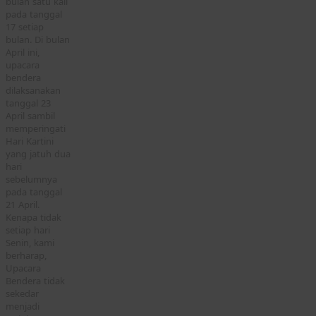
bulan satu kali
pada tanggal
17 setiap
bulan. Di bulan
April ini,
upacara
bendera
dilaksanakan
tanggal 23
April sambil
memperingati
Hari Kartini
yang jatuh dua
hari
sebelumnya
pada tanggal
21 April.
Kenapa tidak
setiap hari
Senin, kami
berharap,
Upacara
Bendera tidak
sekedar
menjadi