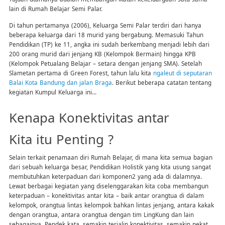
lain di Rumah Belajar Semi Palar.
Di tahun pertamanya (2006), Keluarga Semi Palar terdiri dari hanya
beberapa keluarga dari 18 murid yang bergabung. Memasuki Tahun
Pendidikan (TP) ke 11, angka ini sudah berkembang menjadi lebih dari
200 orang murid dari jenjang KB (Kelompok Bermain) hingga KPB
(Kelompok Petualang Belajar – setara dengan jenjang SMA). Setelah
Slametan pertama di Green Forest, tahun lalu kita
ngaleut di seputaran
Balai Kota Bandung dan jalan Braga
. Berikut beberapa catatan tentang
kegiatan Kumpul Keluarga ini…
Kenapa Konektivitas antar
Kita itu Penting ?
Selain terkait penamaan diri Rumah Belajar, di mana kita semua bagian
dari sebuah keluarga besar, Pendidikan Holistik yang kita usung sangat
membutuhkan keterpaduan dari komponen2 yang ada di dalamnya.
Lewat berbagai kegiatan yang diselenggarakan kita coba membangun
keterpaduan – konektivitas antar kita – baik antar orangtua di dalam
kelompok, orangtua lintas kelompok bahkan lintas jenjang, antara kakak
dengan orangtua, antara orangtua dengan tim LingKung dan lain
sebagainya. Pendek kata, semakin terjalin konektivitas, semakin pekat