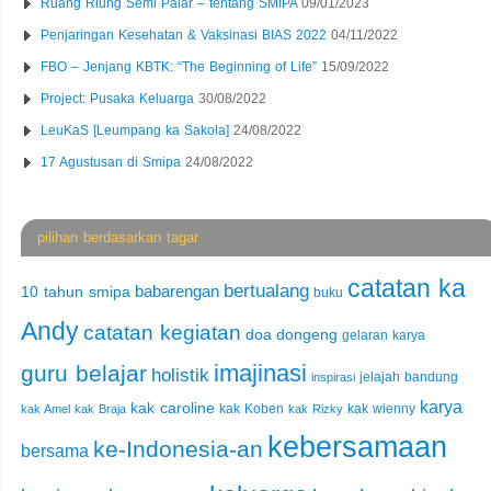
Ruang Riung Semi Palar – tentang SMIPA
09/01/2023
Penjaringan Kesehatan & Vaksinasi BIAS 2022
04/11/2022
FBO – Jenjang KBTK: “The Beginning of Life”
15/09/2022
Project: Pusaka Keluarga
30/08/2022
LeuKaS [Leumpang ka Sakola]
24/08/2022
17 Agustusan di Smipa
24/08/2022
pilihan berdasarkan tagar
catatan ka
bertualang
babarengan
10 tahun smipa
buku
Andy
catatan kegiatan
doa
dongeng
gelaran karya
imajinasi
guru belajar
holistik
jelajah bandung
inspirasi
karya
kak caroline
kak Koben
kak wienny
kak Amel
kak Braja
kak Rizky
kebersamaan
ke-Indonesia-an
bersama