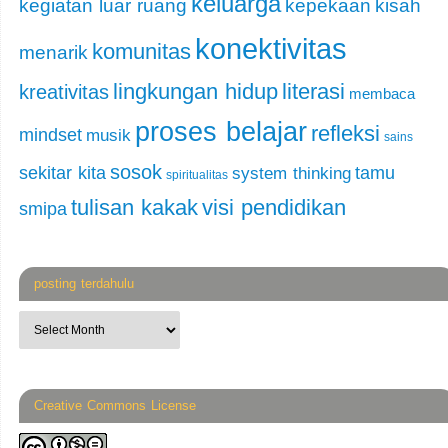
keluarga
kegiatan luar ruang
kepekaan
kisah
konektivitas
komunitas
menarik
lingkungan hidup
literasi
kreativitas
membaca
proses belajar
refleksi
mindset
musik
sains
sosok
sekitar kita
tamu
system thinking
spiritualitas
tulisan kakak
visi pendidikan
smipa
posting terdahulu
Creative Commons License