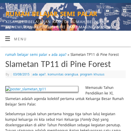
rumah belajar semi palar
KISAH PEMBELAJARAN KAMI DI RUMAH BELAJAR,
MENEMUKAN KEPINGAN DIRI KAMI MASING-MASING
MENU
rumah belajar semi palar
»
ada apa?
» Slametan TP11 di Pine Forest
Slametan TP11 di Pine Forest
By
|
03/08/2015
|
ada apa?
,
komunitas orangtua
,
program khusus
Memasuki Tahun
Pendidikan ke XI,
Slametan adalah agenda kolektif pertama untuk Keluarga Besar Rumah
Belajar Semi Palar.
Sebelumnya (sejak tahun pertama hingga tiga tahun lalu) kegiatan
kumpul keluarga ini kita sebut Hari Keluarga (
Family Day
) yang
diselenggarakan di akhir Tahun Pendidikan sebagai kegiatan penutup.
Tujuan utamanya adalah membangun ikatan kekeluargaan satu sama