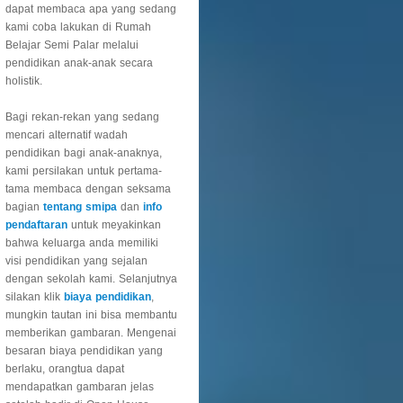
dapat membaca apa yang sedang
kami coba lakukan di Rumah
Belajar Semi Palar melalui
pendidikan anak-anak secara
holistik.
Bagi rekan-rekan yang sedang
mencari alternatif wadah
pendidikan bagi anak-anaknya,
kami persilakan untuk pertama-
tama membaca dengan seksama
bagian
tentang smipa
dan
info
pendaftaran
untuk meyakinkan
bahwa keluarga anda memiliki
visi pendidikan yang sejalan
dengan sekolah kami. Selanjutnya
silakan klik
biaya pendidikan
,
mungkin tautan ini bisa membantu
memberikan gambaran. Mengenai
besaran biaya pendidikan yang
berlaku, orangtua dapat
mendapatkan gambaran jelas