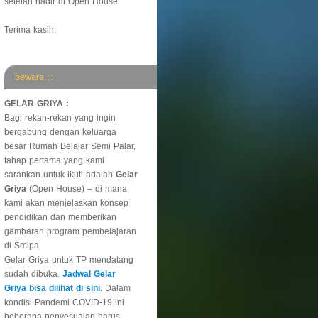
setelah hadir di Open House
Terima kasih.
bewara ::
GELAR GRIYA :
Bagi rekan-rekan yang ingin
bergabung dengan keluarga
besar Rumah Belajar Semi Palar,
tahap pertama yang kami
sarankan untuk ikuti adalah
Gelar
Griya
(Open House) – di mana
kami akan menjelaskan konsep
pendidikan dan memberikan
gambaran program pembelajaran
di Smipa.
Gelar Griya untuk TP mendatang
sudah dibuka.
Jadwal Gelar
Griya bisa dilihat di sini
.
Dalam
kondisi Pandemi COVID-19 ini
beberapa penyesuaian harus