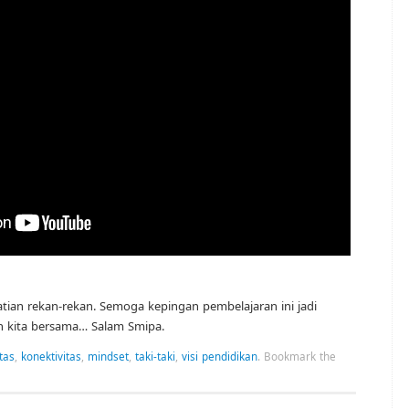
atian rekan-rekan. Semoga kepingan pembelajaran ini jadi
an kita bersama… Salam Smipa.
tas
,
konektivitas
,
mindset
,
taki-taki
,
visi pendidikan
.
Bookmark the