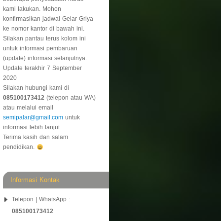
kami lakukan. Mohon
konfirmasikan jadwal Gelar Griya
ke nomor kantor di bawah ini.
Silakan pantau terus kolom ini
untuk informasi pembaruan
(update) informasi selanjutnya.
Update terakhir 7 September
2020
Silakan hubungi kami di
085100173412
(telepon atau WA)
atau melalui email
semipalar@gmail.com
untuk
informasi lebih lanjut.
Terima kasih dan salam
pendidikan.
Informasi Kontak
Telepon | WhatsApp :
085100173412