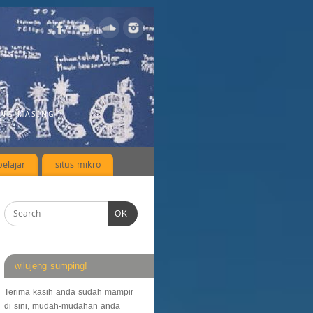
ING-MASING
elajar
situs mikro
OK
wilujeng sumping!
Terima kasih anda sudah mampir
di sini, mudah-mudahan anda