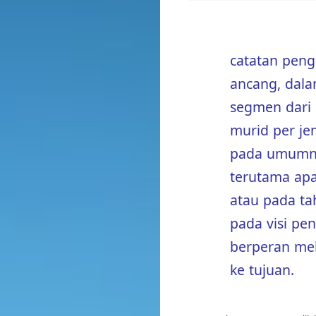
catatan peng
ancang, dala
segmen dari 
murid per jen
pada umumny
terutama apa
atau pada ta
pada visi pe
berperan me
ke tujuan.