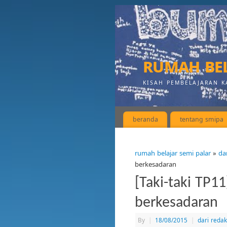
rumah bel
KISAH PEMBELAJARAN K
beranda
tentang smipa
rumah belajar semi palar
»
da
berkesadaran
[Taki-taki TP1
berkesadaran
By
|
18/08/2015
|
dari redak