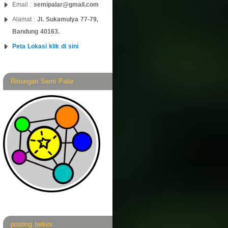
Email :
semipalar@gmail.com
Alamat :
Jl. Sukamulya 77-79,
Bandung 40163.
Peta Lokasi klik di sini
Ririungan Semi Palar
posting terkini