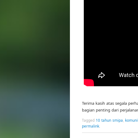
Terima kasih atas segala perh
bagian penting dari perjalan
Tagged
10 tahun smipa
,
komuni
permalink
.