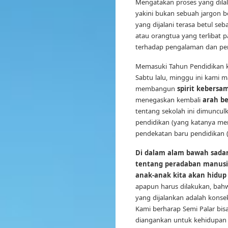
Mengatakan proses yang dilal
yakini bukan sebuah jargon b
yang dijalani terasa betul seb
atau orangtua yang terlibat
terhadap pengalaman dan peris
Memasuki Tahun Pendidikan ke
Sabtu lalu, minggu ini kami ma
membangun
spirit kebersa
menegaskan kembali
arah be
tentang sekolah ini dimunculk
pendidikan (yang katanya me
pendekatan baru pendidikan (
Di dalam alam bawah sadar
tentang peradaban manusia
anak-anak kita akan hidup 
apapun harus dilakukan, bahw
yang dijalankan adalah konseku
Kami berharap Semi Palar bisa
diangankan untuk kehidupan 