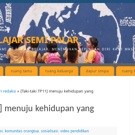
ajar semi palar
AMI DI RUMAH BELAJAR, MENEMUKAN KEPINGAN DIRI KAMI MAS
ruang tamu
ruang keluarga
dapur smipa
ruang b
ri redaksi
» [Taki-taki TP11] menuju kehidupan yang
1] menuju kehidupan yang
si
,
komunitas orangtua
,
sosialisasi
,
video pendidikan