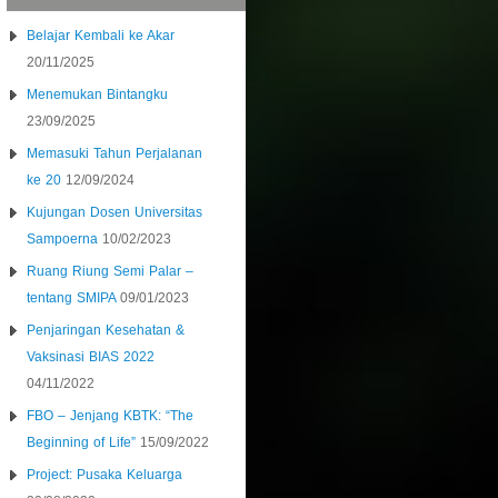
Belajar Kembali ke Akar
20/11/2025
Menemukan Bintangku
23/09/2025
Memasuki Tahun Perjalanan
ke 20
12/09/2024
Kujungan Dosen Universitas
Sampoerna
10/02/2023
Ruang Riung Semi Palar –
tentang SMIPA
09/01/2023
Penjaringan Kesehatan &
Vaksinasi BIAS 2022
04/11/2022
FBO – Jenjang KBTK: “The
Beginning of Life”
15/09/2022
Project: Pusaka Keluarga