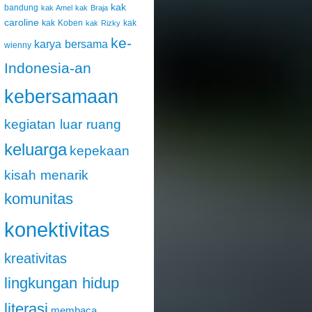
kak
bandung
kak Amel
kak Braja
caroline
kak Koben
kak
kak Rizky
ke-
karya bersama
wienny
Indonesia-an
kebersamaan
kegiatan luar ruang
keluarga
kepekaan
kisah menarik
komunitas
konektivitas
kreativitas
lingkungan hidup
literasi
membaca