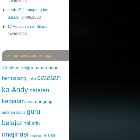
30/08/2022
LeuKaS [Leumpang ka
Sakola]
24/08/2022
17 Agustusan di Smipa
24/08/2022
pilihan berdasarkan tagar
babarengan
10 tahun smipa
catatan
bertualang
buku
ka Andy
catatan
kegiatan
doa
dongeng
guru
gelaran karya
belajar
holistik
imajinasi
jelajah
inspirasi