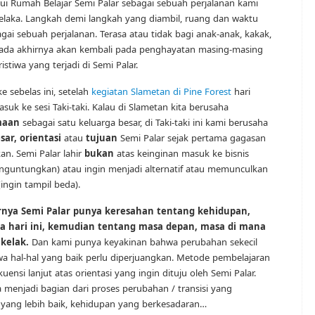
ui Rumah Belajar Semi Palar sebagai sebuah perjalanan kami
elaka. Langkah demi langkah yang diambil, ruang dan waktu
agai sebuah perjalanan. Terasa atau tidak bagi anak-anak, kakak,
 pada akhirnya akan kembali pada penghayatan masing-masing
tiwa yang terjadi di Semi Palar.
 sebelas ini, setelah
kegiatan Slametan di Pine Forest
hari
suk ke sesi Taki-taki. Kalau di Slametan kita berusaha
maan
sebagai satu keluarga besar, di Taki-taki ini kami berusaha
sar, orientasi
atau
tujuan
Semi Palar sejak pertama gagasan
an. Semi Palar lahir
bukan
atas keinginan masuk ke bisnis
nguntungkan) atau ingin menjadi alternatif atau memunculkan
ingin tampil beda).
nya Semi Palar punya keresahan tentang kehidupan,
 hari ini, kemudian tentang masa depan, masa di mana
kelak.
Dan kami punya keyakinan bahwa perubahan sekecil
a hal-hal yang baik perlu diperjuangkan. Metode pembelajaran
ensi lanjut atas orientasi yang ingin dituju oleh Semi Palar.
 menjadi bagian dari proses perubahan / transisi yang
yang lebih baik, kehidupan yang berkesadaran…