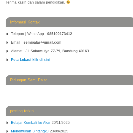
Terima kasih dan salam pendidikan.
Informasi Kontak
Telepon | WhatsApp :
085100173412
Email :
semipalar@gmail.com
Alamat :
Jl. Sukamulya 77-79, Bandung 40163.
Peta Lokasi klik di sini
Ririungan Semi Palar
posting terkini
Belajar Kembali ke Akar
20/11/2025
Menemukan Bintangku
23/09/2025