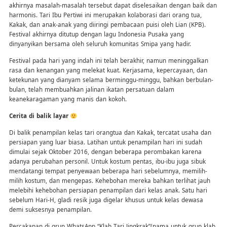
akhirnya masalah-masalah tersebut dapat diselesaikan dengan baik dan
harmonis. Tari Ibu Pertiwi ini merupakan kolaborasi dari orang tua,
Kakak, dan anak-anak yang diiringi pembacaan puisi oleh Lian (KPB).
Festival akhirnya ditutup dengan lagu Indonesia Pusaka yang
dinyanyikan bersama oleh seluruh komunitas Smipa yang hadir.
Festival pada hari yang indah ini telah berakhir, namun meninggalkan
rasa dan kenangan yang melekat kuat. Kerjasama, kepercayaan, dan
ketekunan yang dianyam selama berminggu-minggu, bahkan berbulan-
bulan, telah membuahkan jalinan ikatan persatuan dalam
keanekaragaman yang manis dan kokoh.
Cerita di balik layar
Di balik penampilan kelas tari orangtua dan Kakak, tercatat usaha dan
persiapan yang luar biasa. Latihan untuk penampilan hari ini sudah
dimulai sejak Oktober 2016, dengan beberapa perombakan karena
adanya perubahan personil. Untuk kostum pentas, ibu-ibu juga sibuk
mendatangi tempat penyewaan beberapa hari sebelumnya, memilih-
milih kostum, dan mengepas. Kehebohan mereka bahkan terlihat jauh
melebihi kehebohan persiapan penampilan dari kelas anak. Satu hari
sebelum Hari-H, gladi resik juga digelar khusus untuk kelas dewasa
demi suksesnya penampilan.
Percakapan di grup WhatsApp “Klab Tari Jingkrak”(nama untuk grup klab