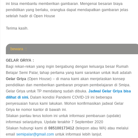
ini bisa membantu memberikan gambaran. Mengenai besaran biaya
pendidikan yang berlaku, orangtua dapat mendapatkan gambaran jelas
setelah hadir di Open House
Terima kasih.
bewara ::
GELAR GRIYA :
Bagi rekan-rekan yang ingin bergabung dengan keluarga besar Rumah
Belajar Semi Palar, tahap pertama yang kami sarankan untuk ikuti adalah
Gelar Griya
(Open House) – di mana kami akan menjelaskan konsep
pendidikan dan memberikan gambaran program pembelajaran di Smipa.
Gelar Griya untuk TP mendatang sudah dibuka.
Jadwal Gelar Griya bisa
dilihat di sini
.
Dalam kondisi Pandemi COVID-19 ini beberapa
penyesuaian harus kami lakukan. Mohon konfirmasikan jadwal Gelar
Griya ke nomor kantor di bawah ini.
Silakan pantau terus kolom ini untuk informasi pembaruan (update)
informasi selanjutnya. Update terakhir 7 September 2020
Silakan hubungi kami di
085100173412
(telepon atau WA) atau melalui
email
semipalar@gmail.com
untuk informasi lebih lanjut.