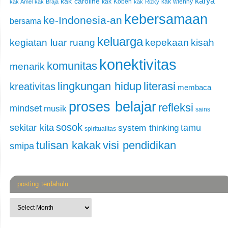
karya
kak caroline
kak Koben
kak wienny
kak Amel
kak Braja
kak Rizky
kebersamaan
ke-Indonesia-an
bersama
keluarga
kegiatan luar ruang
kepekaan
kisah
konektivitas
komunitas
menarik
lingkungan hidup
literasi
kreativitas
membaca
proses belajar
refleksi
mindset
musik
sains
sosok
sekitar kita
tamu
system thinking
spiritualitas
tulisan kakak
visi pendidikan
smipa
posting terdahulu