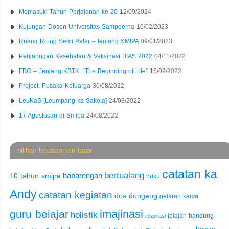
Memasuki Tahun Perjalanan ke 20
12/09/2024
Kujungan Dosen Universitas Sampoerna
10/02/2023
Ruang Riung Semi Palar – tentang SMIPA
09/01/2023
Penjaringan Kesehatan & Vaksinasi BIAS 2022
04/11/2022
FBO – Jenjang KBTK: “The Beginning of Life”
15/09/2022
Project: Pusaka Keluarga
30/08/2022
LeuKaS [Leumpang ka Sakola]
24/08/2022
17 Agustusan di Smipa
24/08/2022
pilihan berdasarkan tagar
catatan ka
bertualang
babarengan
10 tahun smipa
buku
Andy
catatan kegiatan
doa
dongeng
gelaran karya
imajinasi
guru belajar
holistik
jelajah bandung
inspirasi