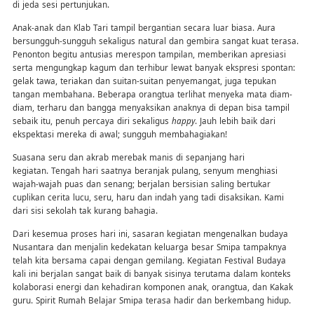
di jeda sesi pertunjukan.
Anak-anak dan Klab Tari tampil bergantian secara luar biasa. Aura
bersungguh-sungguh sekaligus natural dan gembira sangat kuat terasa.
Penonton begitu antusias merespon tampilan, memberikan apresiasi
serta mengungkap kagum dan terhibur lewat banyak ekspresi spontan:
gelak tawa, teriakan dan suitan-suitan penyemangat, juga tepukan
tangan membahana. Beberapa orangtua terlihat menyeka mata diam-
diam, terharu dan bangga menyaksikan anaknya di depan bisa tampil
sebaik itu, penuh percaya diri sekaligus
happy
. Jauh lebih baik dari
ekspektasi mereka di awal; sungguh membahagiakan!
Suasana seru dan akrab merebak manis di sepanjang hari
kegiatan. Tengah hari saatnya beranjak pulang, senyum menghiasi
wajah-wajah puas dan senang; berjalan bersisian saling bertukar
cuplikan cerita lucu, seru, haru dan indah yang tadi disaksikan. Kami
dari sisi sekolah tak kurang bahagia.
Dari kesemua proses hari ini, sasaran kegiatan mengenalkan budaya
Nusantara dan menjalin kedekatan keluarga besar Smipa tampaknya
telah kita bersama capai dengan gemilang. Kegiatan Festival Budaya
kali ini berjalan sangat baik di banyak sisinya terutama dalam konteks
kolaborasi energi dan kehadiran komponen anak, orangtua, dan Kakak
guru. Spirit Rumah Belajar Smipa terasa hadir dan berkembang hidup.