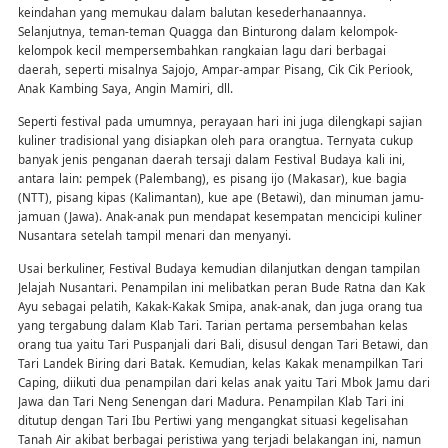
keindahan yang memukau dalam balutan kesederhanaannya.
Selanjutnya, teman-teman Quagga dan Binturong dalam kelompok-
kelompok kecil mempersembahkan rangkaian lagu dari berbagai
daerah, seperti misalnya Sajojo, Ampar-ampar Pisang, Cik Cik Periook,
Anak Kambing Saya, Angin Mamiri, dll.
Seperti festival pada umumnya, perayaan hari ini juga dilengkapi sajian
kuliner tradisional yang disiapkan oleh para orangtua. Ternyata cukup
banyak jenis penganan daerah tersaji dalam Festival Budaya kali ini,
antara lain: pempek (Palembang), es pisang ijo (Makasar), kue bagia
(NTT), pisang kipas (Kalimantan), kue ape (Betawi), dan minuman jamu-
jamuan (Jawa). Anak-anak pun mendapat kesempatan mencicipi kuliner
Nusantara setelah tampil menari dan menyanyi.
Usai berkuliner, Festival Budaya kemudian dilanjutkan dengan tampilan
Jelajah Nusantari. Penampilan ini melibatkan peran Bude Ratna dan Kak
Ayu sebagai pelatih, Kakak-Kakak Smipa, anak-anak, dan juga orang tua
yang tergabung dalam Klab Tari. Tarian pertama persembahan kelas
orang tua yaitu Tari Puspanjali dari Bali, disusul dengan Tari Betawi, dan
Tari Landek Biring dari Batak. Kemudian, kelas Kakak menampilkan Tari
Caping, diikuti dua penampilan dari kelas anak yaitu Tari Mbok Jamu dari
Jawa dan Tari Neng Senengan dari Madura. Penampilan Klab Tari ini
ditutup dengan Tari Ibu Pertiwi yang mengangkat situasi kegelisahan
Tanah Air akibat berbagai peristiwa yang terjadi belakangan ini, namun