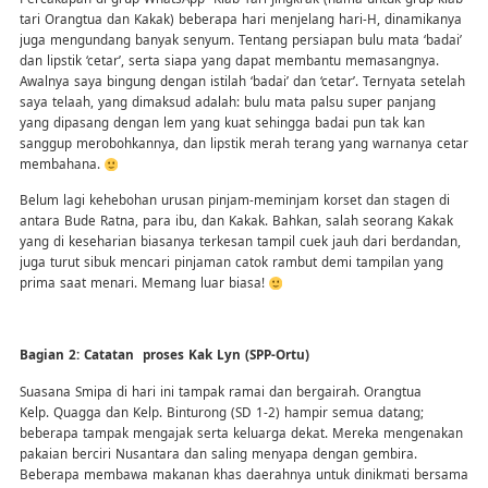
tari Orangtua dan Kakak) beberapa hari menjelang hari-H, dinamikanya
juga mengundang banyak senyum. Tentang persiapan bulu mata ‘badai’
dan lipstik ‘cetar’, serta siapa yang dapat membantu memasangnya.
Awalnya saya bingung dengan istilah ‘badai’ dan ‘cetar’. Ternyata setelah
saya telaah, yang dimaksud adalah: bulu mata palsu super panjang
yang dipasang dengan lem yang kuat sehingga badai pun tak kan
sanggup merobohkannya, dan lipstik merah terang yang warnanya cetar
membahana.
Belum lagi kehebohan urusan pinjam-meminjam korset dan stagen di
antara Bude Ratna, para ibu, dan Kakak. Bahkan, salah seorang Kakak
yang di keseharian biasanya terkesan tampil cuek jauh dari berdandan,
juga turut sibuk mencari pinjaman catok rambut demi tampilan yang
prima saat menari. Memang luar biasa!
Bagian 2: Catatan proses Kak Lyn (SPP-Ortu)
Suasana Smipa di hari ini tampak ramai dan bergairah. Orangtua
Kelp. Quagga dan Kelp. Binturong (SD 1-2) hampir semua datang;
beberapa tampak mengajak serta keluarga dekat. Mereka mengenakan
pakaian berciri Nusantara dan saling menyapa dengan gembira.
Beberapa membawa makanan khas daerahnya untuk dinikmati bersama