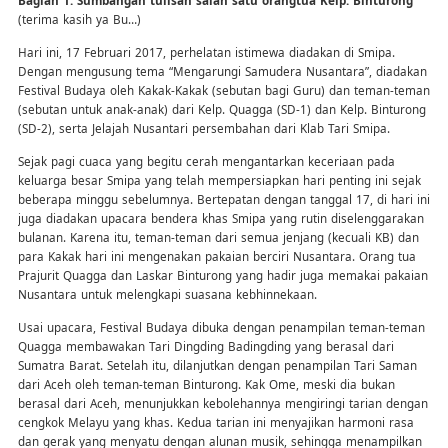
Bagian 1: Sumbangan tulisan salah satu orangtua Kelp. Binturong
(terima kasih ya Bu…)
Hari ini, 17 Februari 2017, perhelatan istimewa diadakan di Smipa.
Dengan mengusung tema “Mengarungi Samudera Nusantara”, diadakan
Festival Budaya oleh Kakak-Kakak (sebutan bagi Guru) dan teman-teman
(sebutan untuk anak-anak) dari Kelp. Quagga (SD-1) dan Kelp. Binturong
(SD-2), serta Jelajah Nusantari persembahan dari Klab Tari Smipa.
Sejak pagi cuaca yang begitu cerah mengantarkan keceriaan pada
keluarga besar Smipa yang telah mempersiapkan hari penting ini sejak
beberapa minggu sebelumnya. Bertepatan dengan tanggal 17, di hari ini
juga diadakan upacara bendera khas Smipa yang rutin diselenggarakan
bulanan. Karena itu, teman-teman dari semua jenjang (kecuali KB) dan
para Kakak hari ini mengenakan pakaian berciri Nusantara. Orang tua
Prajurit Quagga dan Laskar Binturong yang hadir juga memakai pakaian
Nusantara untuk melengkapi suasana kebhinnekaan.
Usai upacara, Festival Budaya dibuka dengan penampilan teman-teman
Quagga membawakan Tari Dingding Badingding yang berasal dari
Sumatra Barat. Setelah itu, dilanjutkan dengan penampilan Tari Saman
dari Aceh oleh teman-teman Binturong. Kak Ome, meski dia bukan
berasal dari Aceh, menunjukkan kebolehannya mengiringi tarian dengan
cengkok Melayu yang khas. Kedua tarian ini menyajikan harmoni rasa
dan gerak yang menyatu dengan alunan musik, sehingga menampilkan