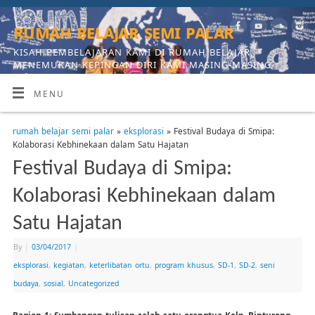
rumah belajar semi palar
KISAH PEMBELAJARAN KAMI DI RUMAH BELAJAR,
MENEMUKAN KEPINGAN DIRI KAMI MASING-MASING
MENU
rumah belajar semi palar
»
eksplorasi
» Festival Budaya di Smipa:
Kolaborasi Kebhinekaan dalam Satu Hajatan
Festival Budaya di Smipa:
Kolaborasi Kebhinekaan dalam
Satu Hajatan
By
|
03/04/2017
|
eksplorasi
,
kegiatan
,
keterlibatan ortu
,
program khusus
,
SD-1
,
SD-2
,
seni
budaya
,
sosial
,
Uncategorized