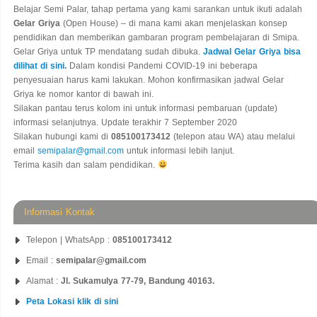
Belajar Semi Palar, tahap pertama yang kami sarankan untuk ikuti adalah
Gelar Griya
(Open House) – di mana kami akan menjelaskan konsep
pendidikan dan memberikan gambaran program pembelajaran di Smipa.
Gelar Griya untuk TP mendatang sudah dibuka.
Jadwal Gelar Griya bisa
dilihat di sini
.
Dalam kondisi Pandemi COVID-19 ini beberapa
penyesuaian harus kami lakukan. Mohon konfirmasikan jadwal Gelar
Griya ke nomor kantor di bawah ini.
Silakan pantau terus kolom ini untuk informasi pembaruan (update)
informasi selanjutnya. Update terakhir 7 September 2020
Silakan hubungi kami di
085100173412
(telepon atau WA) atau melalui
email
semipalar@gmail.com
untuk informasi lebih lanjut.
Terima kasih dan salam pendidikan.
Informasi Kontak
Telepon | WhatsApp :
085100173412
Email :
semipalar@gmail.com
Alamat :
Jl. Sukamulya 77-79, Bandung 40163.
Peta Lokasi klik di sini