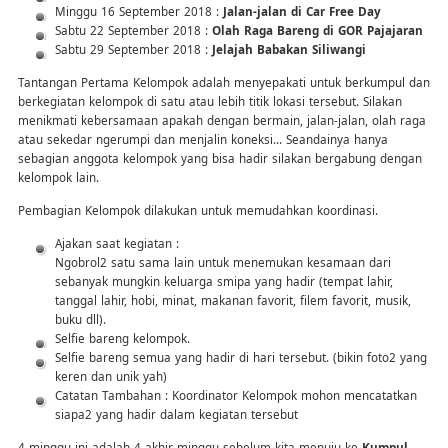
Minggu 16 September 2018 :
Jalan-jalan di Car Free Day
Sabtu 22 September 2018 :
Olah Raga Bareng di GOR Pajajaran
Sabtu 29 September 2018 :
Jelajah Babakan Siliwangi
Tantangan Pertama Kelompok adalah menyepakati untuk berkumpul dan
berkegiatan kelompok di satu atau lebih titik lokasi tersebut. Silakan
menikmati kebersamaan apakah dengan bermain, jalan-jalan, olah raga
atau sekedar ngerumpi dan menjalin koneksi… Seandainya hanya
sebagian anggota kelompok yang bisa hadir silakan bergabung dengan
kelompok lain.
Pembagian Kelompok dilakukan untuk memudahkan koordinasi.
Ajakan saat kegiatan :
Ngobrol2 satu sama lain untuk menemukan kesamaan dari
sebanyak mungkin keluarga smipa yang hadir (tempat lahir,
tanggal lahir, hobi, minat, makanan favorit, filem favorit, musik,
buku dll).
Selfie bareng kelompok.
Selfie bareng semua yang hadir di hari tersebut. (bikin foto2 yang
keren dan unik yah)
Catatan Tambahan : Koordinator Kelompok mohon mencatatkan
siapa2 yang hadir dalam kegiatan tersebut
4 minggu ini adalah 4 akhir minggu sebelum kita menuju ke
Kumpul