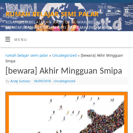
rumah belajar semi palar
KISAH PEMBELAJARAN KAMI DI RUMAH BELAJAR,
MENEMUKAN KEPINGAN DIRI KAMI MASING-MASING
MENU
rumah belajar semi palar
»
Uncategorized
» [bewara] Akhir Mingguan
Smipa
[bewara] Akhir Mingguan Smipa
By
Andy Sutioso
|
06/09/2018
|
Uncategorized