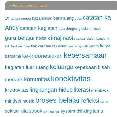
pilihan berdasarkan tagar
catatan ka
bertualang
babarengan
10 tahun smipa
buku
Andy
catatan kegiatan
doa
dongeng
gelaran karya
imajinasi
guru belajar
holistik
jelajah bandung
inspirasi
karya
kak caroline
kak Koben
kak wienny
kak Amel
kak Braja
kak Rizky
kebersamaan
ke-Indonesia-an
bersama
keluarga
kegiatan luar ruang
kepekaan
kisah
konektivitas
komunitas
menarik
lingkungan hidup
literasi
kreativitas
membaca
proses belajar
refleksi
mindset
musik
sains
sosok
sekitar kita
tamu
system thinking
spiritualitas