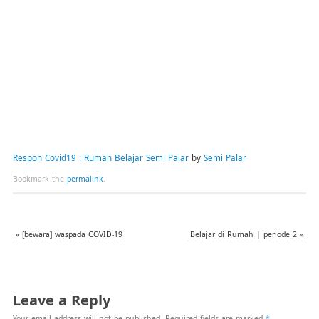
Respon Covid19 : Rumah Belajar Semi Palar
by
Semi Palar
Bookmark the
permalink
.
«
[bewara] waspada COVID-19
Belajar di Rumah | periode 2
»
Leave a Reply
Your email address will not be published.
Required fields are marked
*