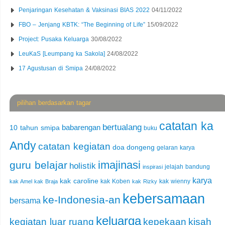
Penjaringan Kesehatan & Vaksinasi BIAS 2022
04/11/2022
FBO – Jenjang KBTK: “The Beginning of Life”
15/09/2022
Project: Pusaka Keluarga
30/08/2022
LeuKaS [Leumpang ka Sakola]
24/08/2022
17 Agustusan di Smipa
24/08/2022
pilihan berdasarkan tagar
catatan ka
bertualang
babarengan
10 tahun smipa
buku
Andy
catatan kegiatan
doa
dongeng
gelaran karya
imajinasi
guru belajar
holistik
jelajah bandung
inspirasi
karya
kak caroline
kak Koben
kak wienny
kak Amel
kak Braja
kak Rizky
kebersamaan
ke-Indonesia-an
bersama
keluarga
kegiatan luar ruang
kepekaan
kisah