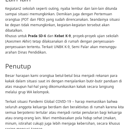
Kegiatan2 sekolah seperti outing, nyaba lembur dan lain-lain ditunda
sampai situasi memungkinkan. Demikian juga dengan Pertemuan
orangtua (POT dan FBO) yang sudah direncanakan. Seandainya situasi
ke depan tidak memungkinkan, kegiatan-kegiatan tersebut akan
dibatalkan.
Khusus untuk
Prada SD-6
dan
Kebat K-9
, proyek-proyek ujian sekolah
(Asesmen Akhir) tetap dilaksanakan di rumah dengan penyesuaian-
penyesuaian tertentu. Terkait UNBK K-9, Semi Palar akan menunggu
arahan Dinas Pendidikan.
Penutup
Besar harapan kami orangtua betul-betul bisa menjadi rekanan para
kakak dalam situasi saat ini dengan menjalankan butir-butir panduan di
atas maupun hal-hal yang dikomunikasikan kakak secara langsung
melalui grup WA kelompok.
Terkait situasi Pandemi Global COVID-19 – harap memastikan bahwa
seluruh anggota keluarga berdiam dan beraktivitas di rumah karena kita
semua berpotensi tertular atau menjadi rantai penularan bagi keluarga
atau orang-orang lain. Mari membiasakan pola hidup sehat (makan,
minum, istirahat cukup) juga lebih menjaga kebersihan, secara khusus
sering mencuci tangan.