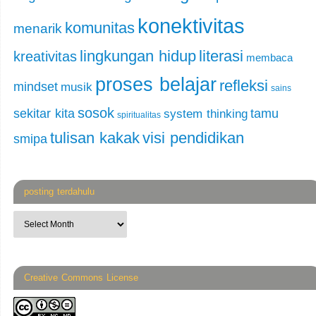
konektivitas
komunitas
menarik
lingkungan hidup
literasi
kreativitas
membaca
proses belajar
refleksi
mindset
musik
sains
sosok
sekitar kita
tamu
system thinking
spiritualitas
tulisan kakak
visi pendidikan
smipa
posting terdahulu
Creative Commons License