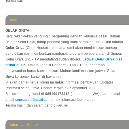
Terima kasih.
bewara ::
GELAR GRIYA :
Bagi rekan-rekan yang ingin bergabung dengan keluarga besar Rumah
Belajar Semi Palar, tahap pertama yang kami sarankan untuk ikuti adalah
Gelar Griya
(Open House) – di mana kami akan menjelaskan konsep
pendidikan dan memberikan gambaran program pembelajaran di Smipa.
Gelar Griya untuk TP mendatang sudah dibuka.
Jadwal Gelar Griya bisa
dilihat di sini
.
Dalam kondisi Pandemi COVID-19 ini beberapa
penyesuaian harus kami lakukan. Mohon konfirmasikan jadwal Gelar
Griya ke nomor kantor di bawah ini.
Silakan pantau terus kolom ini untuk informasi pembaruan (update)
informasi selanjutnya. Update terakhir 7 September 2020
Silakan hubungi kami di
085100173412
(telepon atau WA) atau melalui
email
semipalar@gmail.com
untuk informasi lebih lanjut.
Terima kasih dan salam pendidikan. 😀
Informasi Kontak