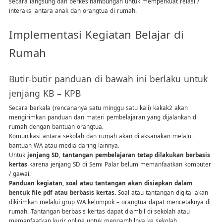
secara langsung dan berkesinambungan untuk memperkuat relasi /
interaksi antara anak dan orangtua di rumah.
Implementasi Kegiatan Belajar di
Rumah
Butir-butir panduan di bawah ini berlaku untuk
jenjang KB – KPB
Secara berkala (rencananya satu minggu satu kali) kakak2 akan
mengirimkan panduan dan materi pembelajaran yang dijalankan di
rumah dengan bantuan orangtua.
Komunikasi antara sekolah dan rumah akan dilaksanakan melalui
bantuan WA atau media daring lainnya.
Untuk
jenjang SD
,
tantangan pembelajaran tetap dilakukan berbasis
kertas
karena jenjang SD di Semi Palar belum memanfaatkan komputer
/ gawai.
Panduan kegiatan, soal atau tantangan akan disiapkan dalam
bentuk file pdf atau berbasis kertas.
Soal atau tantangan digital akan
dikirimkan melalui grup WA kelompok – orangtua dapat mencetaknya di
rumah. Tantangan berbasis kertas dapat diambil di sekolah atau
memanfaatkan kurir online untuk mengambilnya ke sekolah.