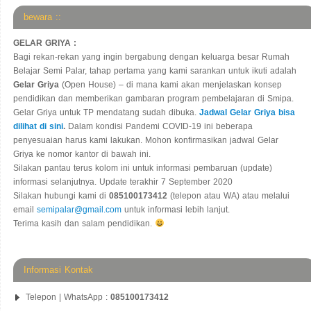
bewara ::
GELAR GRIYA :
Bagi rekan-rekan yang ingin bergabung dengan keluarga besar Rumah
Belajar Semi Palar, tahap pertama yang kami sarankan untuk ikuti adalah
Gelar Griya
(Open House) – di mana kami akan menjelaskan konsep
pendidikan dan memberikan gambaran program pembelajaran di Smipa.
Gelar Griya untuk TP mendatang sudah dibuka.
Jadwal Gelar Griya bisa
dilihat di sini
.
Dalam kondisi Pandemi COVID-19 ini beberapa
penyesuaian harus kami lakukan. Mohon konfirmasikan jadwal Gelar
Griya ke nomor kantor di bawah ini.
Silakan pantau terus kolom ini untuk informasi pembaruan (update)
informasi selanjutnya. Update terakhir 7 September 2020
Silakan hubungi kami di
085100173412
(telepon atau WA) atau melalui
email
semipalar@gmail.com
untuk informasi lebih lanjut.
Terima kasih dan salam pendidikan.
Informasi Kontak
Telepon | WhatsApp :
085100173412