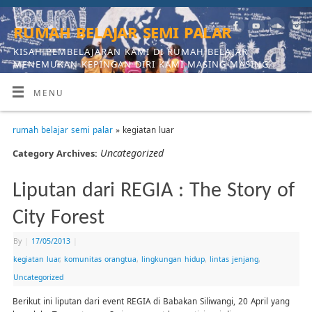
rumah belajar semi palar
KISAH PEMBELAJARAN KAMI DI RUMAH BELAJAR,
MENEMUKAN KEPINGAN DIRI KAMI MASING-MASING
MENU
rumah belajar semi palar
» kegiatan luar
Uncategorized
Category Archives:
Liputan dari REGIA : The Story of
City Forest
By
|
17/05/2013
|
kegiatan luar
,
komunitas orangtua
,
lingkungan hidup
,
lintas jenjang
,
Uncategorized
Berikut ini liputan dari event REGIA di Babakan Siliwangi, 20 April yang