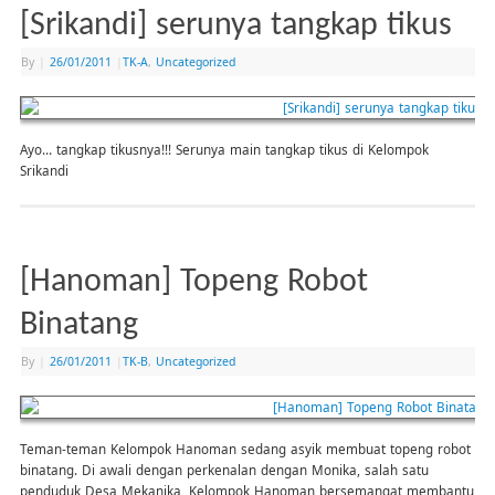
[Srikandi] serunya tangkap tikus
By
|
26/01/2011
|
TK-A
,
Uncategorized
Ayo… tangkap tikusnya!!! Serunya main tangkap tikus di Kelompok
Srikandi
[Hanoman] Topeng Robot
Binatang
By
|
26/01/2011
|
TK-B
,
Uncategorized
Teman-teman Kelompok Hanoman sedang asyik membuat topeng robot
binatang. Di awali dengan perkenalan dengan Monika, salah satu
penduduk Desa Mekanika, Kelompok Hanoman bersemangat membantu