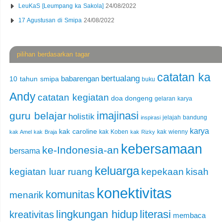
LeuKaS [Leumpang ka Sakola]
24/08/2022
17 Agustusan di Smipa
24/08/2022
pilihan berdasarkan tagar
catatan ka
bertualang
babarengan
10 tahun smipa
buku
Andy
catatan kegiatan
doa
dongeng
gelaran karya
imajinasi
guru belajar
holistik
jelajah bandung
inspirasi
karya
kak caroline
kak Koben
kak wienny
kak Amel
kak Braja
kak Rizky
kebersamaan
ke-Indonesia-an
bersama
keluarga
kegiatan luar ruang
kepekaan
kisah
konektivitas
komunitas
menarik
lingkungan hidup
literasi
kreativitas
membaca