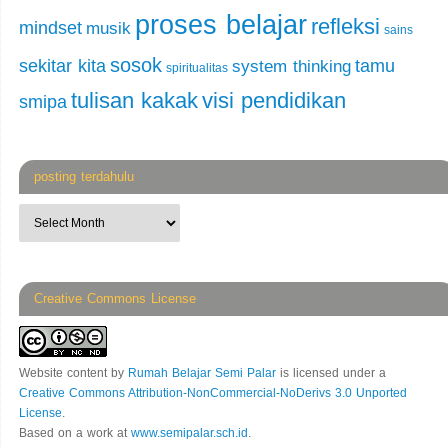
proses belajar
refleksi
mindset
musik
sains
sosok
sekitar kita
tamu
system thinking
spiritualitas
tulisan kakak
visi pendidikan
smipa
posting terdahulu
Creative Commons License
Website content
by
Rumah Belajar Semi Palar
is licensed under a
Creative Commons Attribution-NonCommercial-NoDerivs 3.0 Unported
License
.
Based on a work at
www.semipalar.sch.id
.