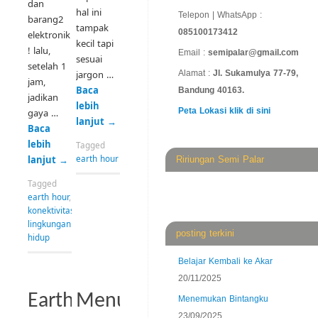
dan
hal ini
Telepon | WhatsApp :
barang2
tampak
085100173412
elektronik
kecil tapi
! lalu,
Email :
semipalar@gmail.com
sesuai
setelah 1
jargon …
Alamat :
Jl. Sukamulya 77-79,
jam,
Baca
Bandung 40163.
jadikan
lebih
Peta Lokasi klik di sini
gaya …
lanjut
→
Baca
lebih
Tagged
earth hour
lanjut
→
Ririungan Semi Palar
Tagged
earth hour
,
konektivitas
,
lingkungan
posting terkini
hidup
Belajar Kembali ke Akar
20/11/2025
Earth
Menuju
Menemukan Bintangku
23/09/2025