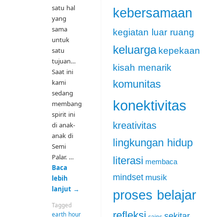
satu hal
kebersamaan
yang
sama
kegiatan luar ruang
untuk
keluarga
kepekaan
satu
tujuan…
kisah menarik
Saat ini
kami
komunitas
sedang
konektivitas
membangun
spirit ini
kreativitas
di anak-
anak di
lingkungan hidup
Semi
Palar. …
literasi
membaca
Baca
mindset
musik
lebih
lanjut
→
proses belajar
Tagged
refleksi
earth hour
sekitar