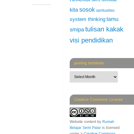
sains
sosok
kita
spiritualitas
tamu
system thinking
tulisan kakak
smipa
visi pendidikan
posting terdahulu
Creative Commons License
Website content
by
Rumah
Belajar Semi Palar
is licensed
under a
Creative Commons