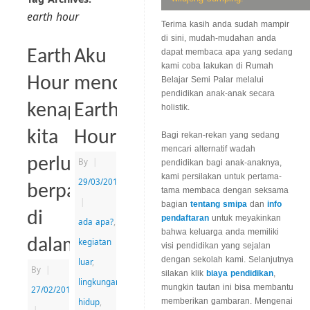
earth hour
Terima kasih anda sudah mampir
di sini, mudah-mudahan anda
Earth
Aku
dapat membaca apa yang sedang
kami coba lakukan di Rumah
Hour:
mendukung
Belajar Semi Palar melalui
pendidikan anak-anak secara
kenapa
Earth
holistik.
kita
Hour
Bagi rekan-rekan yang sedang
mencari alternatif wadah
perlu
By
|
pendidikan bagi anak-anaknya,
kami persilakan untuk pertama-
29/03/2013
berpartisipasi
tama membaca dengan seksama
|
bagian
tentang smipa
dan
info
di
pendaftaran
untuk meyakinkan
ada apa?
,
bahwa keluarga anda memiliki
dalamnya?
kegiatan
visi pendidikan yang sejalan
dengan sekolah kami. Selanjutnya
luar
,
By
|
silakan klik
biaya pendidikan
,
lingkungan
mungkin tautan ini bisa membantu
27/02/2014
hidup
,
memberikan gambaran. Mengenai
|