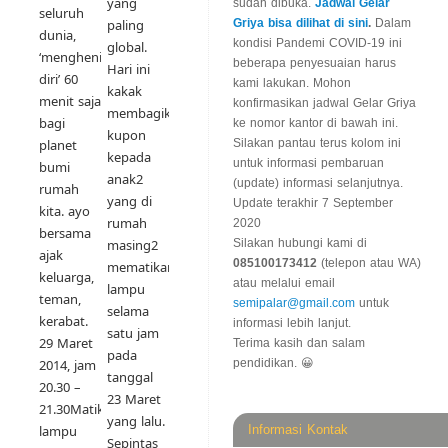
yang
sudah dibuka.
Jadwal Gelar
seluruh
paling
Griya bisa dilihat di sini
.
Dalam
dunia,
kondisi Pandemi COVID-19 ini
global.
‘mengheningkan
beberapa penyesuaian harus
Hari ini
diri’ 60
kami lakukan. Mohon
kakak
menit saja
konfirmasikan jadwal Gelar Griya
membagikan
bagi
ke nomor kantor di bawah ini.
kupon
planet
Silakan pantau terus kolom ini
kepada
untuk informasi pembaruan
bumi
anak2
(update) informasi selanjutnya.
rumah
yang di
Update terakhir 7 September
kita. ayo
rumah
2020
bersama
masing2
Silakan hubungi kami di
ajak
085100173412
(telepon atau WA)
mematikan
keluarga,
atau melalui email
lampu
teman,
semipalar@gmail.com
untuk
selama
kerabat.
informasi lebih lanjut.
satu jam
29 Maret
Terima kasih dan salam
pada
2014, jam
pendidikan. 😀
tanggal
20.30 –
23 Maret
21.30Matikan
yang lalu.
lampu
Informasi Kontak
Sepintas