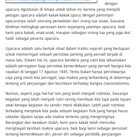
dengan
upacara Agustusan di Smipa untuk tahun ini, karena yang menjadi
petugas upacara adalah kakak-kakak (guru) dengan pemimpin
upacaranya salah seorang perwakilan dari orang tua siswa. Suasana
khidmat melingkupi perasaan kami sepanjang jalannya upacara, baik
kami para kakak, anak-anak, maupun sebagian orang tua yang juga ikut
hadir sebagai peserta upacara.
Upacara adalah satu bentuk ritual dalam tradisi sejarah yang bertujuan
untuk memeringati sebuah peristiwa penting yang pernah terjadi di
masa lalu. Dalam hal ini, upacara bendera yang rutin kita laksanakan
adalah peringatan bagi peristiwa kemerdekaan yang pernah bangsa kita
rayakan di tanggal 17 Agustus 1945. Tentu bukan hanya peristiwanya
saja yang mesti kita peringati, tapi makna yang terkandung di dalamnya
tentang arti perjuangan dan kecintaan terhadap bangsa (nasionalisme).
Namun, seperti juga hal-hal lain yang telah menjadi rutinitas, biasanya
kegiatan yang telah menjadi rutin sering membuat kita lupa pada tujuan
awal kenapa kegiatan itu sendiri mesti dilakukan. Lebih jauh rutinitas
terkadang menjebak kita pada sebuah kegiatan fisik yang hanya harus
sekadar dijalani tanpa ada makna tertentu yang mengiringinya.
Berangkat dari keadaan itulah, kami para kakak telah mencoba
menghayati kembali makna upacara, baik bagi kami sebagai personal:
tentang kemerdekaan diri, peran diri sebagai pendidik, perjuangan