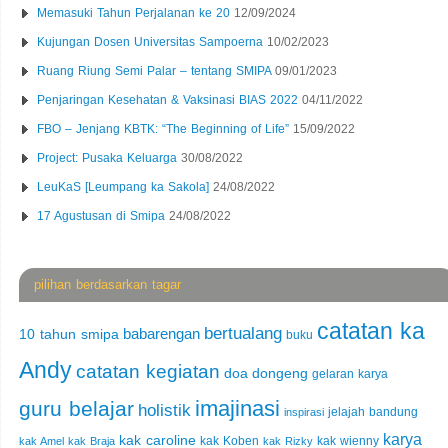
Memasuki Tahun Perjalanan ke 20
12/09/2024
Kujungan Dosen Universitas Sampoerna
10/02/2023
Ruang Riung Semi Palar – tentang SMIPA
09/01/2023
Penjaringan Kesehatan & Vaksinasi BIAS 2022
04/11/2022
FBO – Jenjang KBTK: “The Beginning of Life”
15/09/2022
Project: Pusaka Keluarga
30/08/2022
LeuKaS [Leumpang ka Sakola]
24/08/2022
17 Agustusan di Smipa
24/08/2022
pilihan berdasarkan tagar
catatan ka
bertualang
babarengan
10 tahun smipa
buku
Andy
catatan kegiatan
doa
dongeng
gelaran karya
imajinasi
guru belajar
holistik
jelajah bandung
inspirasi
karya
kak caroline
kak Koben
kak wienny
kak Amel
kak Braja
kak Rizky