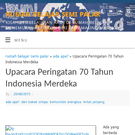
rumah belajar semi palar
KISAH PEMBELAJARAN KAMI DI RUMAH BELAJAR,
MENEMUKAN KEPINGAN DIRI KAMI MASING-MASING
MENU
rumah belajar semi palar
»
ada apa?
» Upacara Peringatan 70 Tahun
Indonesia Merdeka
Upacara Peringatan 70 Tahun
Indonesia Merdeka
By
|
20/08/2015
|
ada apa?
,
dari kakak smipa
,
komunitas orangtua
,
lintas jenjang
Ada yang
berbeda