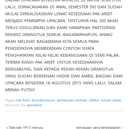
LALU, DIWACANAKAN DI AWAL SEMESTER INI DAN SUDAH
MULAI DIREALISASIKAN LEWAT KESEDIAAN PAK ARIEF
MENJADI PEMIMPIN UPACARA. TENTUNYA HAL INI AKAN
TERUS DIGULIRKAN DAN KAMI HARAPKAN PARTISIPASI
REKAN2 ORANGTUA SEMUA. BAGAIMANAPUN, ANAK2
AKAN MELIHAT BAGAIMANA KITA SEMUA PARA
PENDIDIKNYA MEMBERIKAN CONTOH NYATA
PENGHAYATAN NILAI-NILAI KEBANGSAAN DI SEMI PALAR.
TERIMA KASIH PAK ARIEF UNTUK KESEDIAANNYA
BERGABUNG, DAN KEPADA REKAN-REKAN ORANGTUA
YANG SUDAH BERKENAN HADIR DAN AMBIL BAGIAN DARI
UPACARA BENDERA 18 AGUSTUS 2015 YANG LALU. SALAM
MERAH PUTIH!
Tagged
kak Rizki
,
ke-Indonesia-an
,
pemaknaan kembali
,
refleksi
,
tulisan kakak
.
Bookmark the
permalink
.
«
[Taki-taki TP11] menuju
kehidupan yang berkesadaran :