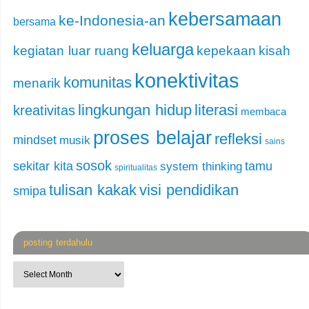
kebersamaan
ke-Indonesia-an
bersama
keluarga
kegiatan luar ruang
kepekaan
kisah
konektivitas
komunitas
menarik
lingkungan hidup
literasi
kreativitas
membaca
proses belajar
refleksi
mindset
musik
sains
sosok
sekitar kita
tamu
system thinking
spiritualitas
tulisan kakak
visi pendidikan
smipa
posting terdahulu