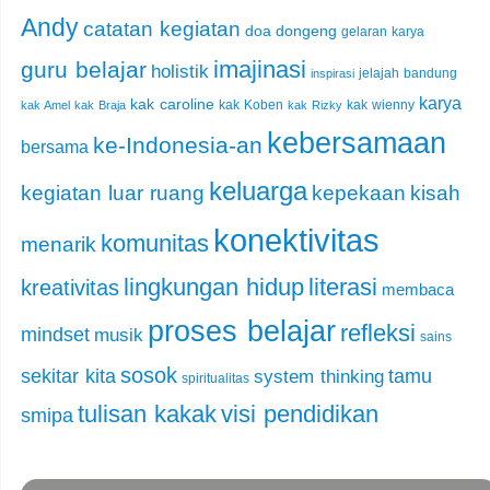
Andy
catatan kegiatan
doa
dongeng
gelaran karya
imajinasi
guru belajar
holistik
jelajah bandung
inspirasi
karya
kak caroline
kak Koben
kak wienny
kak Amel
kak Braja
kak Rizky
kebersamaan
ke-Indonesia-an
bersama
keluarga
kegiatan luar ruang
kepekaan
kisah
konektivitas
komunitas
menarik
lingkungan hidup
literasi
kreativitas
membaca
proses belajar
refleksi
mindset
musik
sains
sosok
sekitar kita
tamu
system thinking
spiritualitas
tulisan kakak
visi pendidikan
smipa