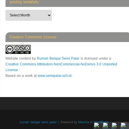
posting terdahulu
Creative Commons License
Website content
by
Rumah Belajar Semi Palar
is licensed under a
Creative Commons Attribution-NonCommercial-NoDerivs 3.0 Unported
License
.
Based on a work at
www.semipalar.sch.id
.
rumah belajar semi palar
| Powered by
Mantra
&
WordPress.