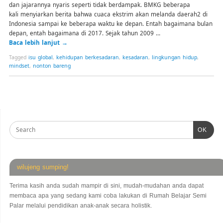
dan jajarannya nyaris seperti tidak berdampak. BMKG beberapa
kali menyiarkan berita bahwa cuaca ekstrim akan melanda daerah2 di
Indonesia sampai ke beberapa waktu ke depan. Entah bagaimana bulan
depan, entah bagaimana di 2017. Sejak tahun 2009 …
Baca lebih lanjut
→
Tagged
isu global
,
kehidupan berkesadaran
,
kesadaran
,
lingkungan hidup
,
mindset
,
nonton bareng
OK
wilujeng sumping!
Terima kasih anda sudah mampir di sini, mudah-mudahan anda dapat
membaca apa yang sedang kami coba lakukan di Rumah Belajar Semi
Palar melalui pendidikan anak-anak secara holistik.