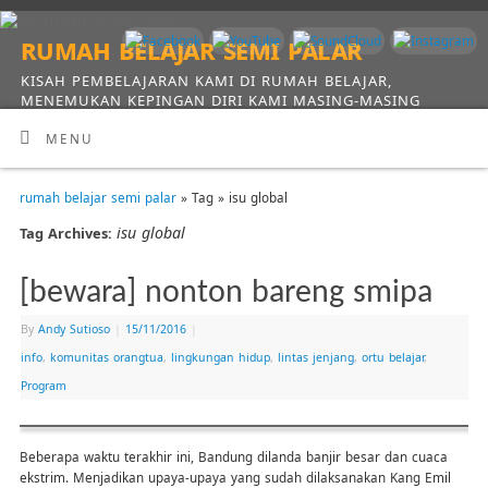
rumah belajar semi palar
KISAH PEMBELAJARAN KAMI DI RUMAH BELAJAR,
MENEMUKAN KEPINGAN DIRI KAMI MASING-MASING
MENU
rumah belajar semi palar
» Tag » isu global
isu global
Tag Archives:
[bewara] nonton bareng smipa
By
Andy Sutioso
|
15/11/2016
|
info
,
komunitas orangtua
,
lingkungan hidup
,
lintas jenjang
,
ortu belajar
,
Program
Beberapa waktu terakhir ini, Bandung dilanda banjir besar dan cuaca
ekstrim. Menjadikan upaya-upaya yang sudah dilaksanakan Kang Emil