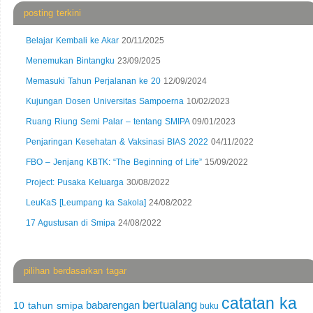
posting terkini
Belajar Kembali ke Akar
20/11/2025
Menemukan Bintangku
23/09/2025
Memasuki Tahun Perjalanan ke 20
12/09/2024
Kujungan Dosen Universitas Sampoerna
10/02/2023
Ruang Riung Semi Palar – tentang SMIPA
09/01/2023
Penjaringan Kesehatan & Vaksinasi BIAS 2022
04/11/2022
FBO – Jenjang KBTK: “The Beginning of Life”
15/09/2022
Project: Pusaka Keluarga
30/08/2022
LeuKaS [Leumpang ka Sakola]
24/08/2022
17 Agustusan di Smipa
24/08/2022
pilihan berdasarkan tagar
catatan ka
bertualang
babarengan
10 tahun smipa
buku