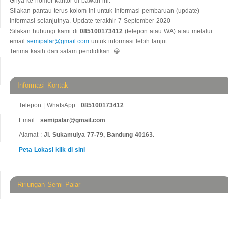
Griya ke nomor kantor di bawah ini.
Silakan pantau terus kolom ini untuk informasi pembaruan (update)
informasi selanjutnya. Update terakhir 7 September 2020
Silakan hubungi kami di
085100173412
(telepon atau WA) atau melalui
email
semipalar@gmail.com
untuk informasi lebih lanjut.
Terima kasih dan salam pendidikan. 😀
Informasi Kontak
Telepon | WhatsApp :
085100173412
Email :
semipalar@gmail.com
Alamat :
Jl. Sukamulya 77-79, Bandung 40163.
Peta Lokasi klik di sini
Ririungan Semi Palar