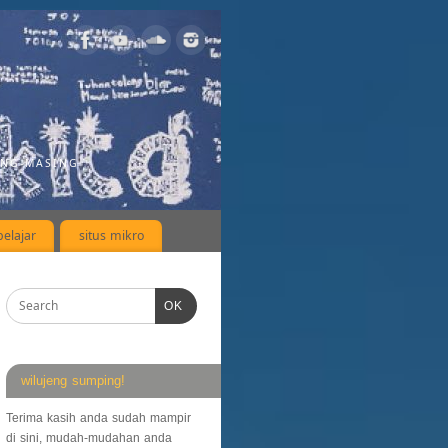
ING-MASING
elajar
situs mikro
OK
wilujeng sumping!
Terima kasih anda sudah mampir
di sini, mudah-mudahan anda