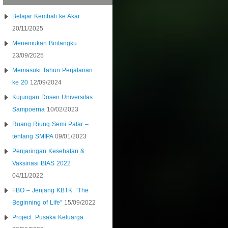
Belajar Kembali ke Akar
20/11/2025
Menemukan Bintangku
23/09/2025
Memasuki Tahun Perjalanan
ke 20
12/09/2024
Kujungan Dosen Universitas
Sampoerna
10/02/2023
Ruang Riung Semi Palar –
tentang SMIPA
09/01/2023
Penjaringan Kesehatan &
Vaksinasi BIAS 2022
04/11/2022
FBO – Jenjang KBTK: “The
Beginning of Life”
15/09/2022
Project: Pusaka Keluarga