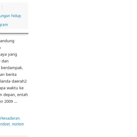
|
kungan hidup
,
gram
 Bandung
a
paya yang
l dan
ak berdampak.
an berita
landa daerah2
apa waktu ke
n depan, entah
un 2009 …
erkesadaran
,
ndset
,
nonton