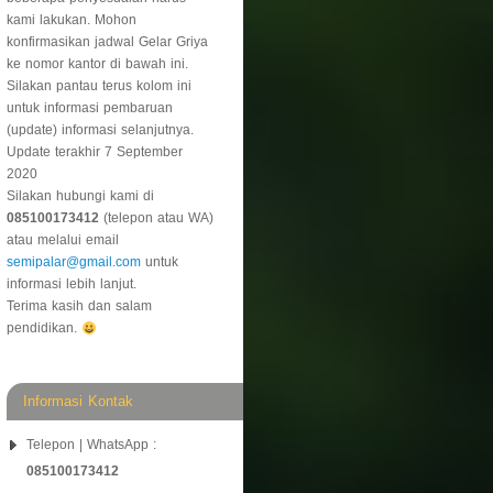
kami lakukan. Mohon
konfirmasikan jadwal Gelar Griya
ke nomor kantor di bawah ini.
Silakan pantau terus kolom ini
untuk informasi pembaruan
(update) informasi selanjutnya.
Update terakhir 7 September
2020
Silakan hubungi kami di
085100173412
(telepon atau WA)
atau melalui email
semipalar@gmail.com
untuk
informasi lebih lanjut.
Terima kasih dan salam
pendidikan.
Informasi Kontak
Telepon | WhatsApp :
085100173412