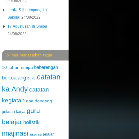
30/08/2022
LeuKaS [Leumpang ka
Sakola]
24/08/2022
17 Agustusan di Smipa
24/08/2022
pilihan berdasarkan tagar
babarengan
10 tahun smipa
catatan
bertualang
buku
ka Andy
catatan
kegiatan
doa
dongeng
guru
gelaran karya
belajar
holistik
imajinasi
jelajah
inspirasi