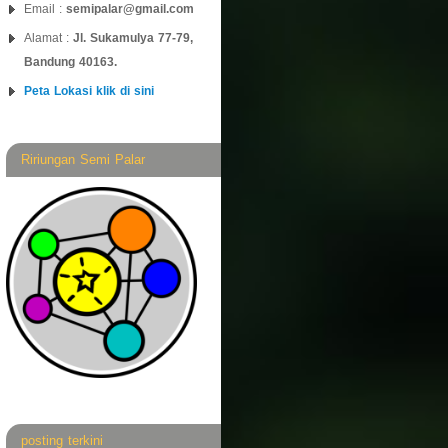
Email :
semipalar@gmail.com
Alamat :
Jl. Sukamulya 77-79,
Bandung 40163.
Peta Lokasi klik di sini
Ririungan Semi Palar
posting terkini