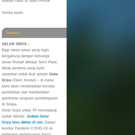
setelah hadir di Open House
Terima kasih.
bewara ::
GELAR GRIYA :
Bagi rekan-rekan yang ingin
bergabung dengan keluarga
besar Rumah Belajar Semi Palar,
tahap pertama yang kami
sarankan untuk ikuti adalah
Gelar
Griya
(Open House) – di mana
kami akan menjelaskan konsep
pendidikan dan memberikan
gambaran program pembelajaran
di Smipa.
Gelar Griya untuk TP mendatang
sudah dibuka.
Jadwal Gelar
Griya bisa dilihat di sini
.
Dalam
kondisi Pandemi COVID-19 ini
beberapa penyesuaian harus