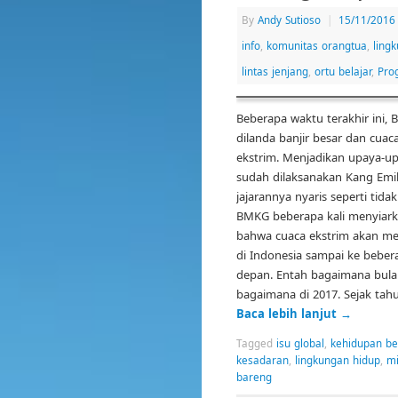
By
Andy Sutioso
|
15/11/2016
info
,
komunitas orangtua
,
ling
lintas jenjang
,
ortu belajar
,
Pro
Beberapa waktu terakhir ini,
dilanda banjir besar dan cuac
ekstrim. Menjadikan upaya-u
sudah dilaksanakan Kang Emi
jajarannya nyaris seperti tid
BMKG beberapa kali menyiark
bahwa cuaca ekstrim akan me
di Indonesia sampai ke beber
depan. Entah bagaimana bula
bagaimana di 2017. Sejak tah
Baca lebih lanjut
→
Tagged
isu global
,
kehidupan b
kesadaran
,
lingkungan hidup
,
mi
bareng