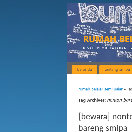
rumah bel
KISAH PEMBELAJARAN K
beranda
tentang smipa
rumah belajar semi palar
» Ta
nonton bar
Tag Archives:
[bewara] nont
bareng smipa