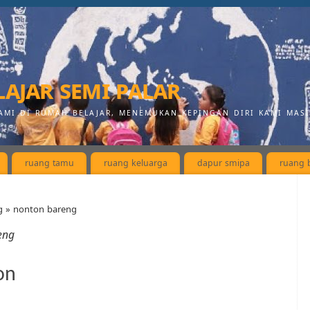
ajar semi palar
AMI DI RUMAH BELAJAR, MENEMUKAN KEPINGAN DIRI KAMI MAS
ruang tamu
ruang keluarga
dapur smipa
ruang b
g » nonton bareng
eng
on