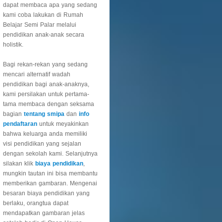
dapat membaca apa yang sedang
kami coba lakukan di Rumah
Belajar Semi Palar melalui
pendidikan anak-anak secara
holistik.
Bagi rekan-rekan yang sedang
mencari alternatif wadah
pendidikan bagi anak-anaknya,
kami persilakan untuk pertama-
tama membaca dengan seksama
bagian
tentang smipa
dan
info
pendaftaran
untuk meyakinkan
bahwa keluarga anda memiliki
visi pendidikan yang sejalan
dengan sekolah kami. Selanjutnya
silakan klik
biaya pendidikan
,
mungkin tautan ini bisa membantu
memberikan gambaran. Mengenai
besaran biaya pendidikan yang
berlaku, orangtua dapat
mendapatkan gambaran jelas