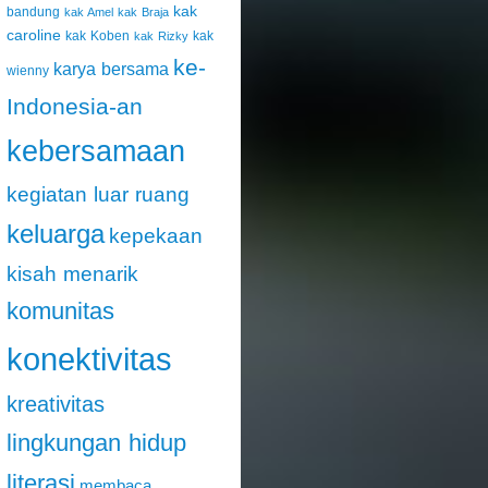
kak
bandung
kak Amel
kak Braja
caroline
kak Koben
kak
kak Rizky
ke-
karya bersama
wienny
Indonesia-an
kebersamaan
kegiatan luar ruang
keluarga
kepekaan
kisah menarik
komunitas
konektivitas
kreativitas
lingkungan hidup
literasi
membaca