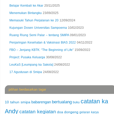
Belajar Kembali ke Akar
20/11/2025
Menemukan Bintangku
23/09/2025
Memasuki Tahun Perjalanan ke 20
12/09/2024
Kujungan Dosen Universitas Sampoerna
10/02/2023
Ruang Riung Semi Palar – tentang SMIPA
09/01/2023
Penjaringan Kesehatan & Vaksinasi BIAS 2022
04/11/2022
FBO – Jenjang KBTK: “The Beginning of Life”
15/09/2022
Project: Pusaka Keluarga
30/08/2022
LeuKaS [Leumpang ka Sakola]
24/08/2022
17 Agustusan di Smipa
24/08/2022
pilihan berdasarkan tagar
catatan ka
bertualang
babarengan
10 tahun smipa
buku
Andy
catatan kegiatan
doa
dongeng
gelaran karya