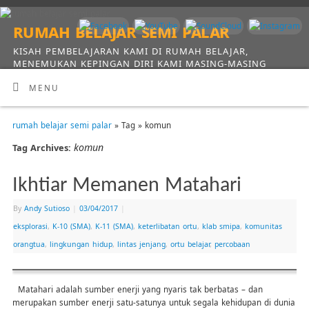
rumah belajar semi palar
KISAH PEMBELAJARAN KAMI DI RUMAH BELAJAR,
MENEMUKAN KEPINGAN DIRI KAMI MASING-MASING
MENU
rumah belajar semi palar
» Tag » komun
komun
Tag Archives:
Ikhtiar Memanen Matahari
By
Andy Sutioso
|
03/04/2017
|
eksplorasi
,
K-10 (SMA)
,
K-11 (SMA)
,
keterlibatan ortu
,
klab smipa
,
komunitas
orangtua
,
lingkungan hidup
,
lintas jenjang
,
ortu belajar
,
percobaan
Matahari adalah sumber enerji yang nyaris tak berbatas – dan
merupakan sumber enerji satu-satunya untuk segala kehidupan di dunia