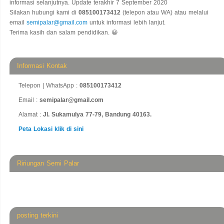
informasi selanjutnya. Update terakhir 7 September 2020
Silakan hubungi kami di
085100173412
(telepon atau WA) atau melalui
email
semipalar@gmail.com
untuk informasi lebih lanjut.
Terima kasih dan salam pendidikan. 😀
Informasi Kontak
Telepon | WhatsApp :
085100173412
Email :
semipalar@gmail.com
Alamat :
Jl. Sukamulya 77-79, Bandung 40163.
Peta Lokasi klik di sini
Ririungan Semi Palar
posting terkini