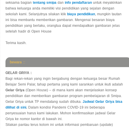
seksama bagian
tentang smipa
dan
info pendaftaran
untuk meyakinkan
bahwa keluarga anda memiliki visi pendidikan yang sejalan dengan
sekolah kami. Selanjutnya silakan klik
biaya pendidikan
, mungkin tautan
ini bisa membantu memberikan gambaran. Mengenai besaran biaya
pendidikan yang berlaku, orangtua dapat mendapatkan gambaran jelas
setelah hadir di Open House
Terima kasih.
bewara ::
GELAR GRIYA :
Bagi rekan-rekan yang ingin bergabung dengan keluarga besar Rumah
Belajar Semi Palar, tahap pertama yang kami sarankan untuk ikuti adalah
Gelar Griya
(Open House) – di mana kami akan menjelaskan konsep
pendidikan dan memberikan gambaran program pembelajaran di Smipa.
Gelar Griya untuk TP mendatang sudah dibuka.
Jadwal Gelar Griya bisa
dilihat di sini
.
Dalam kondisi Pandemi COVID-19 ini beberapa
penyesuaian harus kami lakukan. Mohon konfirmasikan jadwal Gelar
Griya ke nomor kantor di bawah ini.
Silakan pantau terus kolom ini untuk informasi pembaruan (update)