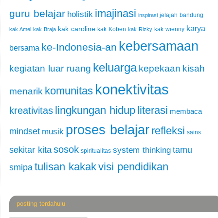
imajinasi
guru belajar
holistik
jelajah bandung
inspirasi
karya
kak caroline
kak Koben
kak wienny
kak Amel
kak Braja
kak Rizky
kebersamaan
ke-Indonesia-an
bersama
keluarga
kegiatan luar ruang
kepekaan
kisah
konektivitas
komunitas
menarik
lingkungan hidup
literasi
kreativitas
membaca
proses belajar
refleksi
mindset
musik
sains
sosok
sekitar kita
tamu
system thinking
spiritualitas
tulisan kakak
visi pendidikan
smipa
posting terdahulu